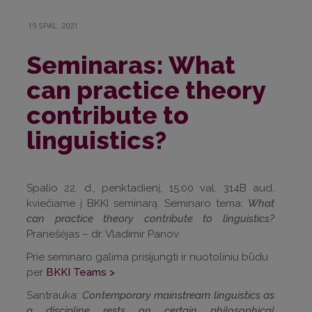
19.SPAL..2021
Seminaras: What
can practice theory
contribute to
linguistics?
Spalio 22. d., penktadienį, 15.00 val. 314B aud.
kviečiame į BKKI seminarą. Seminaro tema:
What
can practice theory contribute to linguistics?
Pranešėjas – dr. Vladimir Panov.
Prie seminaro galima prisijungti ir nuotoliniu būdu
per
BKKI Teams >
Santrauka:
Contemporary mainstream linguistics as
a discipline rests on certain philosophical