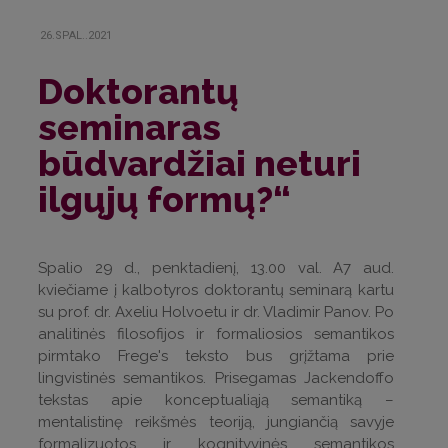
26.SPAL..2021
Doktorantų
seminaras
būdvardžiai neturi
ilgųjų formų?“
Spalio 29 d., penktadienį, 13.00 val. A7 aud.
kviečiame į kalbotyros doktorantų seminarą kartu
su prof. dr. Axeliu Holvoetu ir dr. Vladimir Panov. Po
analitinės filosofijos ir formaliosios semantikos
pirmtako Frege's teksto bus grįžtama prie
lingvistinės semantikos. Prisegamas Jackendoffo
tekstas apie konceptualiąją semantiką –
mentalistinę reikšmės teoriją, jungiančią savyje
formalizuotos ir kognityvinės semantikos