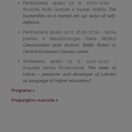
Penktadienį, spalio 22 d., 10:00–11:00 –
filosofai Aldis Gedutis ir Kęstas Kirtiklis
The
humanities as a martial art: 14+ ways of self-
defence.
Penktadienį, spalio 22 d., 16:30–17:30 – latvių
poetas ir literatūrologas Kārlis Vērdiņš
Canonization post factum: Baltic fiction in
Central European Classics series
Šeštadienį, spalio 23 d., 11:30–12:30 –
lingvistė Kerttu Rozenvalde
The state of
Latvia – preserver and developer of Latvian
as language of higher education?
Programa >
Prisijungimo nuoroda >