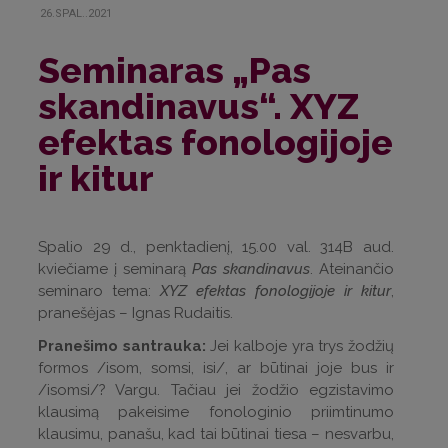
26.SPAL..2021
Seminaras „Pas
skandinavus“. XYZ
efektas fonologijoje
ir kitur
Spalio 29 d., penktadienį, 15.00 val. 314B aud.
kviečiame į seminarą
Pas skandinavus
. Ateinančio
seminaro tema:
XYZ efektas fonologijoje ir kitur
,
pranešėjas – Ignas Rudaitis.
Pranešimo santrauka:
Jei kalboje yra trys žodžių
formos /isom, somsi, isi/, ar būtinai joje bus ir
/isomsi/? Vargu. Tačiau jei žodžio egzistavimo
klausimą pakeisime fonologinio priimtinumo
klausimu, panašu, kad tai būtinai tiesa – nesvarbu,