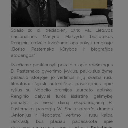
Spalio 20 d., trečiadienį, 17.30 val. Lietuvos
nacionalinės Martyno Mažvydo bibliotekos
Renginių erdvėje kviečiame apsilankyti renginyje
„Boriso Pasternako kūrybos ir biografijos
atodangos“.
Kviečiame pasiklausyti pokalbio apie reikšmingus
B. Pasternako gyvenimo įvykius, palikusius žymę
pasaulio istorijoje, jo vertimus ir jų svarbą rusų
literatūrai, išgirsti autentiškus pasakojimus apie
ryšius su Nobelio premijos laureato aplinka.
Renginio dalyviai turės išskirtinę galimybę
pamatyti tik vieną dieną eksponuojamą B.
Pasternako parengtą W. Shakespeare’o dramos
„Antonijus ir Kleopatra“ vertimo į rusų kalbą
rankraštį, bus plačiau papasakota apie
dokumentą ir su juo susijusią istoriją.
Pokalbyje