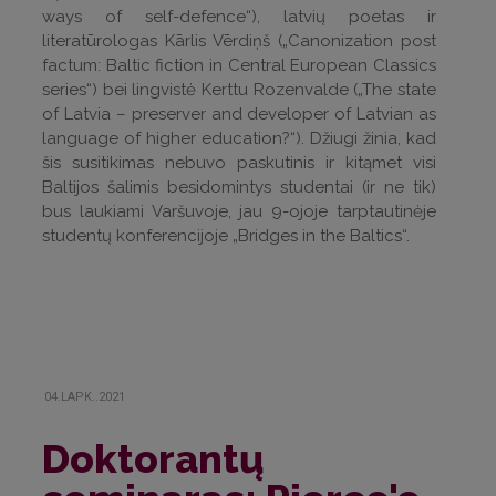
ways of self-defence“), latvių poetas ir
literatūrologas Kārlis Vērdiņš („Canonization post
factum: Baltic fiction in Central European Classics
series“) bei lingvistė Kerttu Rozenvalde („The state
of Latvia – preserver and developer of Latvian as
language of higher education?“). Džiugi žinia, kad
šis susitikimas nebuvo paskutinis ir kitąmet visi
Baltijos šalimis besidomintys studentai (ir ne tik)
bus laukiami Varšuvoje, jau 9-ojoje tarptautinėje
studentų konferencijoje „Bridges in the Baltics“.
04.LAPK..2021
Doktorantų