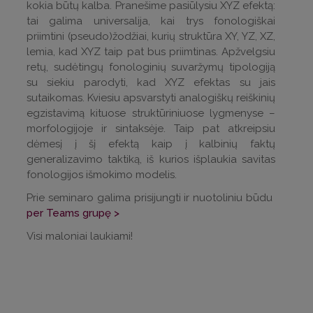
kokia būtų kalba. Pranešime pasiūlysiu XYZ efektą:
tai galima universalija, kai trys fonologiškai
priimtini (pseudo)žodžiai, kurių struktūra XY, YZ, XZ,
lemia, kad XYZ taip pat bus priimtinas. Apžvelgsiu
retų, sudėtingų fonologinių suvaržymų tipologiją
su siekiu parodyti, kad XYZ efektas su jais
sutaikomas. Kviesiu apsvarstyti analogiškų reiškinių
egzistavimą kituose struktūriniuose lygmenyse –
morfologijoje ir sintaksėje. Taip pat atkreipsiu
dėmesį į šį efektą kaip į kalbinių faktų
generalizavimo taktiką, iš kurios išplaukia savitas
fonologijos išmokimo modelis.
Prie seminaro galima prisijungti ir nuotoliniu būdu
per Teams grupę >
Visi maloniai laukiami!