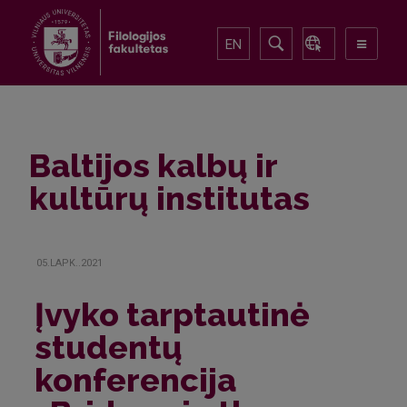
EN
Baltijos kalbų ir
kultūrų institutas
05.LAPK..2021
Įvyko tarptautinė
studentų
konferencija