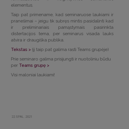
elementus.
Taip pat primename, kad seminaruose laukiami ir
pranešimai – jeigu tik subręs mintis pasidalinti kad
ir preliminariais pamąstymais pasirinkta
distertacijos tema, per seminarus visada lauks
atvira ir draugiška publika.
Tekstas >
(jį taip pat galima rasti Teams grupėje)
Prie seminaro galima prisijungti ir nuotoliniu būdu
per
Teams grupę >
Visi maloniai laukiami!
22.SPAL..2021