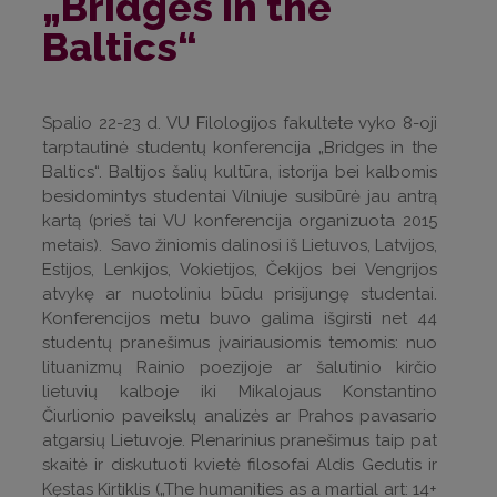
„Bridges in the
Baltics“
Spalio 22-23 d. VU Filologijos fakultete vyko 8-oji
tarptautinė studentų konferencija „Bridges in the
Baltics“. Baltijos šalių kultūra, istorija bei kalbomis
besidomintys studentai Vilniuje susibūrė jau antrą
kartą (prieš tai VU konferencija organizuota 2015
metais). Savo žiniomis dalinosi iš Lietuvos, Latvijos,
Estijos, Lenkijos, Vokietijos, Čekijos bei Vengrijos
atvykę ar nuotoliniu būdu prisijungę studentai.
Konferencijos metu buvo galima išgirsti net 44
studentų pranešimus įvairiausiomis temomis: nuo
lituanizmų Rainio poezijoje ar šalutinio kirčio
lietuvių kalboje iki Mikalojaus Konstantino
Čiurlionio paveikslų analizės ar Prahos pavasario
atgarsių Lietuvoje. Plenarinius pranešimus taip pat
skaitė ir diskutuoti kvietė filosofai Aldis Gedutis ir
Kęstas Kirtiklis („The humanities as a martial art: 14+