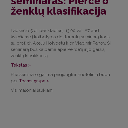
seminaras: Pierce'o
ženklų klasifikacija
Lapkričio 5 d., penktadienį, 13.00 val. A7 aud.
kviečiame į kalbotyros doktorantų seminarą kartu
su prof. dr. Axeliu Holvoetu ir dr. Vladimir Panov. Šį
seminarą bus kalbama apie Peirce'ą ir jo garsią
ženklų klasifikaciją
Tekstas >
Prie seminaro galima prisijungti ir nuotoliniu būdu
per
Teams grupę >
Visi maloniai laukiami!