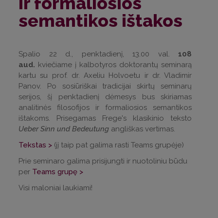
ir formaliosios
semantikos ištakos
Spalio 22 d., penktadienį, 13.00 val.
108
aud.
kviečiame į kalbotyros doktorantų seminarą
kartu su prof. dr. Axeliu Holvoetu ir dr. Vladimir
Panov. Po sosiūriškai tradicijai skirtų seminarų
serijos, šį penktadienį dėmesys bus skiriamas
analitinės filosofijos ir formaliosios semantikos
ištakoms. Prisegamas Frege's klasikinio teksto
Ueber Sinn und Bedeutung
angliškas vertimas.
Tekstas >
(jį taip pat galima rasti Teams grupėje)
Prie seminaro galima prisijungti ir nuotoliniu būdu
per
Teams grupę >
Visi maloniai laukiami!