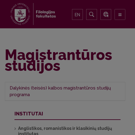
EN
Magistrantūros
studijos
Dalykinės (teisės) kalbos magistrantūros studijų
programa
Apie programą
INSTITUTAI
SKVC vertinimo išvados
Dalykinė (teisės) kalba (anglų/vokiečių)
Anglistikos, romanistikos ir klasikinių studijų
(peržiūrėti studijų planą)
institutas