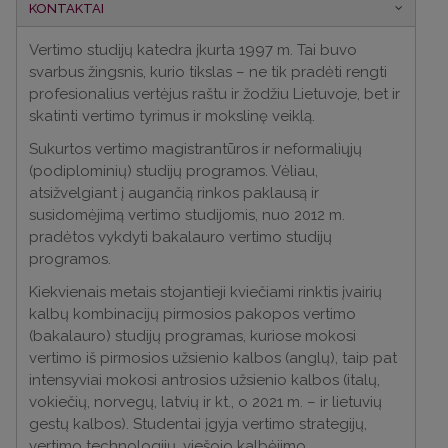
KONTAKTAI
Vertimo studijų katedra įkurta 1997 m. Tai buvo
svarbus žingsnis, kurio tikslas – ne tik pradėti rengti
profesionalius vertėjus raštu ir žodžiu Lietuvoje, bet ir
skatinti vertimo tyrimus ir mokslinę veiklą.
Sukurtos vertimo magistrantūros ir neformaliųjų
(podiplominių) studijų programos. Vėliau,
atsižvelgiant į augančią rinkos paklausą ir
susidomėjimą vertimo studijomis, nuo 2012 m.
pradėtos vykdyti bakalauro vertimo studijų
programos.
Kiekvienais metais stojantieji kviečiami rinktis įvairių
kalbų kombinacijų pirmosios pakopos vertimo
(bakalauro) studijų programas, kuriose mokosi
vertimo iš pirmosios užsienio kalbos (anglų), taip pat
intensyviai mokosi antrosios užsienio kalbos (italų,
vokiečių, norvegų, latvių ir kt., o 2021 m. – ir lietuvių
gestų kalbos). Studentai įgyja vertimo strategijų,
vertimo technologijų, viešojo kalbėjimo,