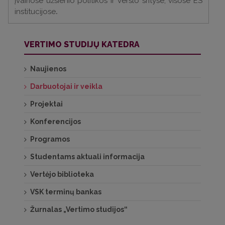
įvairiose užsienio politikos ir verslo srityse, visose ES
institucijose
.
VERTIMO STUDIJŲ KATEDRA
Naujienos
Darbuotojai ir veikla
Projektai
Konferencijos
Programos
Studentams aktuali informacija
Vertėjo biblioteka
VSK terminų bankas
Žurnalas „Vertimo studijos“