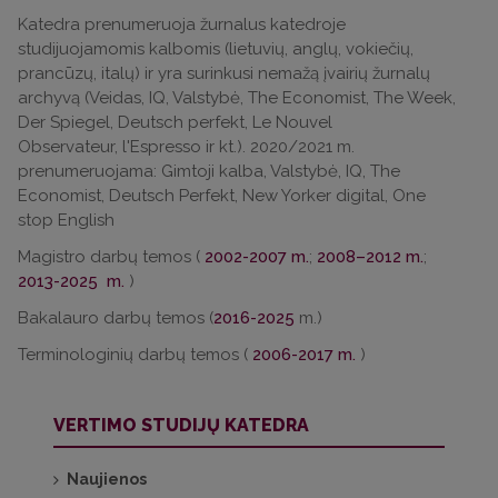
Katedra prenumeruoja žurnalus katedroje
studijuojamomis kalbomis (lietuvių, anglų, vokiečių,
prancūzų, italų) ir yra surinkusi nemažą įvairių žurnalų
archyvą (Veidas, IQ, Valstybė, The Economist, The Week,
Der Spiegel, Deutsch perfekt, Le Nouvel
Observateur, l'Espresso ir kt.). 2020/2021 m.
prenumeruojama: Gimtoji kalba, Valstybė, IQ, The
Economist, Deutsch Perfekt, New Yorker digital, One
stop English
Magistro darbų temos (
2002-2007 m.
;
2008–2012 m.
;
2013-2025 m.
)
Bakalauro darbų temos (
2016-2025
m.)
Terminologinių darbų temos (
2006-2017 m.
)
VERTIMO STUDIJŲ KATEDRA
Naujienos