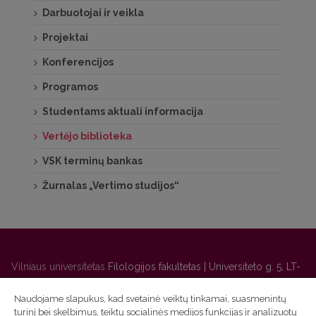
Darbuotojai ir veikla
Projektai
Konferencijos
Programos
Studentams aktuali informacija
Vertėjo biblioteka
VSK terminų bankas
Žurnalas „Vertimo studijos“
Vilniaus universitetas
Filologijos fakultetas | Universiteto g. 5, LT-
01131 Vilnius
Naudojame slapukus, kad svetainė veiktų tinkamai, suasmenintų
Studijų skyriaus
(studijų ir tvarkaraščio klausimai) tel. (0 5) 268
turinį bei skelbimus, teiktų socialinės medijos funkcijas ir analizuotų