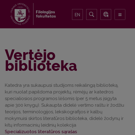
EN
Vertėjo
biblioteka
Katedra yra sukaupusi studijoms reikalingą biblioteką,
kuri nuolat papildoma projektų, rėmėjų ar katedros
specialiosios programos lėšomis (per 5 metus įsigyta
apie 300 knygų). Sukaupta didelė vertimo raštu ir žodžiu
teorijos, terminologijos, leksikografijos ir kalbų
mokymuisi skirtos literatūros biblioteka, didelė žodynų ir
kitų informacinių leidinių kolekcija
Specializuotos literatūros sąrašas