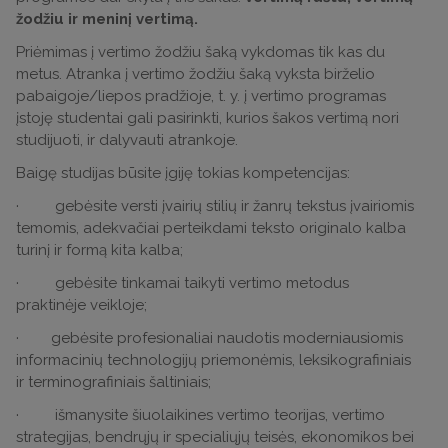
žodžiu ir meninį vertimą.
Priėmimas į vertimo žodžiu šaką vykdomas tik kas du
metus. Atranka į vertimo žodžiu šaką vyksta birželio
pabaigoje/liepos pradžioje, t. y. į vertimo programas
įstoję studentai gali pasirinkti, kurios šakos vertimą nori
studijuoti, ir dalyvauti atrankoje.
Baigę studijas būsite įgiję tokias kompetencijas:
· gebėsite versti įvairių stilių ir žanrų tekstus įvairiomis
temomis, adekvačiai perteikdami teksto originalo kalba
turinį ir formą kita kalba;
· gebėsite tinkamai taikyti vertimo metodus
praktinėje veikloje;
· gebėsite profesionaliai naudotis moderniausiomis
informacinių technologijų priemonėmis, leksikografiniais
ir terminografiniais šaltiniais;
· išmanysite šiuolaikines vertimo teorijas, vertimo
strategijas, bendrųjų ir specialiųjų teisės, ekonomikos bei