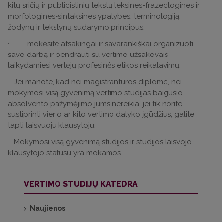
kitų sričių ir publicistinių tekstų leksines-frazeologines ir
morfologines-sintaksines ypatybes, terminologiją,
žodynų ir tekstynų sudarymo principus;
· mokėsite atsakingai ir savarankiškai organizuoti
savo darbą ir bendrauti su vertimo užsakovais
laikydamiesi vertėjų profesinės etikos reikalavimų.
Jei manote, kad nei magistrantūros diplomo, nei
mokymosi visą gyvenimą vertimo studijas baigusio
absolvento pažymėjimo jums nereikia, jei tik norite
sustiprinti vieno ar kito vertimo dalyko įgūdžius, galite
tapti laisvuoju klausytoju.
Mokymosi visą gyvenimą studijos ir studijos laisvojo
klausytojo statusu yra mokamos.
VERTIMO STUDIJŲ KATEDRA
Naujienos