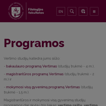
EN
Programos
Vertimo studijų katedra jums siūlo:
-
bakaulauro programą Vertimas
(studijų trukmė - 4 m.),
-
magistrantūros programą Vertimas
(studijų trukmė - 2
m.) ir
-
mokymosi visą gyvenimą programą Vertimas
(studijų
trukmė - 1,5 m.).
Magistrantūros ir mokymosi visą gyvenimą studijų
programos dar skyla į tris šakas:
vertimą raštu,
vertimą