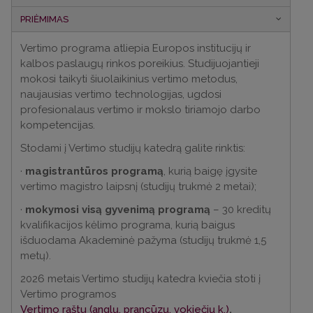
PRIĖMIMAS
Vertimo programa atliepia Europos institucijų ir
kalbos paslaugų rinkos poreikius. Studijuojantieji
mokosi taikyti šiuolaikinius vertimo metodus,
naujausias vertimo technologijas, ugdosi
profesionalaus vertimo ir mokslo tiriamojo darbo
kompetencijas.
Stodami į Vertimo studijų katedrą galite rinktis:
·
magistrantūros programą
, kurią baigę įgysite
vertimo magistro laipsnį (studijų trukmė 2 metai);
·
mokymosi visą gyvenimą programą
– 30 kreditų
kvalifikacijos kėlimo programa, kurią baigus
išduodama Akademinė pažyma (studijų trukmė 1,5
metų).
2026 metais Vertimo studijų katedra kviečia stoti į
Vertimo programos
Vertimo raštu (anglų, prancūzų, vokiečių k.)
,