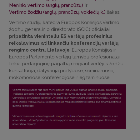
Meninio vertimo (anglų, prancūzų)
ir
Vertimo žodžiu (anglų, prancūzų, vokiečių k.)
šakas.
Vertimo studijų katedra Europos Komisijos Vertimo
žodžiu generalinio direktorato (SCIC) oficialiai
pripažinta vieninteliu ES vertėjų profesinius
reikalavimus atitinkančiu konferencijų vertėjų
rengimo centru Lietuvoje
. Europos Komisijos ir
Europos Parlamento vertėjų tarnybų profesionalai
teikia pedagoginę pagalbą rengiant vertėjus žodžiu,
konsultuoja, dalyvauja pratybose, seminaruose,
mokomosiose konferencijose ir egzaminuose.