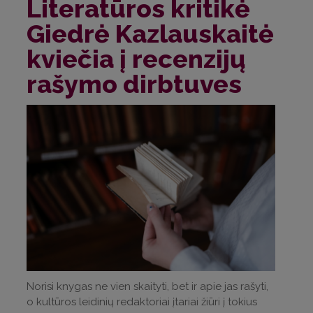
Literatūros kritikė
Giedrė Kazlauskaitė
kviečia į recenzijų
rašymo dirbtuves
Norisi knygas ne vien skaityti, bet ir apie jas rašyti,
o kultūros leidinių redaktoriai įtariai žiūri į tokius