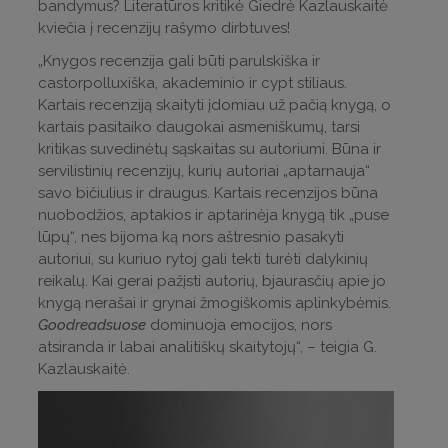
bandymus? Literatūros kritikė Giedrė Kazlauskaitė
kviečia į recenzijų rašymo dirbtuves!
„Knygos recenzija gali būti parulskiška ir
castorpolluxiška, akademinio ir cypt stiliaus.
Kartais recenziją skaityti įdomiau už pačią knygą, o
kartais pasitaiko daugokai asmeniškumų, tarsi
kritikas suvedinėtų sąskaitas su autoriumi. Būna ir
servilistinių recenzijų, kurių autoriai „aptarnauja“
savo bičiulius ir draugus. Kartais recenzijos būna
nuobodžios, aptakios ir aptarinėja knygą tik „puse
lūpų“, nes bijoma ką nors aštresnio pasakyti
autoriui, su kuriuo rytoj gali tekti turėti dalykinių
reikalų. Kai gerai pažįsti autorių, bjaurasčių apie jo
knygą nerašai ir grynai žmogiškomis aplinkybėmis.
Goodreadsuose
dominuoja emocijos, nors
atsiranda ir labai analitiškų skaitytojų“, – teigia G.
Kazlauskaitė.