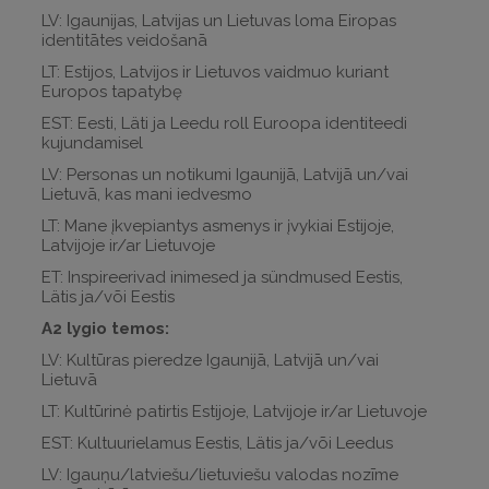
LV: Igaunijas, Latvijas un Lietuvas loma Eiropas
identitātes veidošanā
LT: Estijos, Latvijos ir Lietuvos vaidmuo kuriant
Europos tapatybę
EST: Eesti, Läti ja Leedu roll Euroopa identiteedi
kujundamisel
LV: Personas un notikumi Igaunijā, Latvijā un/vai
Lietuvā, kas mani iedvesmo
LT: Mane įkvepiantys asmenys ir įvykiai Estijoje,
Latvijoje ir/ar Lietuvoje
ET: Inspireerivad inimesed ja sündmused Eestis,
Lätis ja/või Eestis
A2 lygio temos:
LV: Kultūras pieredze Igaunijā, Latvijā un/vai
Lietuvā
LT: Kultūrinė patirtis Estijoje, Latvijoje ir/ar Lietuvoje
EST: Kultuurielamus Eestis, Lätis ja/või Leedus
LV: Igauņu/latviešu/lietuviešu valodas nozīme