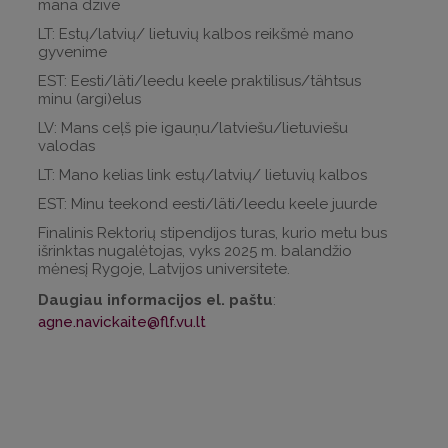
manā dzīvē
LT: Estų/latvių/ lietuvių kalbos reikšmė mano
gyvenime
EST: Eesti/läti/leedu keele praktilisus/tähtsus
minu (argi)elus
LV: Mans ceļš pie igauņu/latviešu/lietuviešu
valodas
LT: Mano kelias link estų/latvių/ lietuvių kalbos
EST: Minu teekond eesti/läti/leedu keele juurde
Finalinis Rektorių stipendijos turas, kurio metu bus
išrinktas nugalėtojas, vyks 2025 m. balandžio
mėnesį Rygoje, Latvijos universitete.
Daugiau informacijos el. paštu
:
agne.navickaite@flf.vu.lt