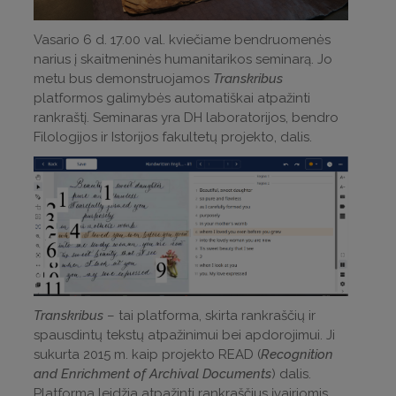
Vasario 6 d. 17.00 val. kviečiame bendruomenės
narius į skaitmeninės humanitarikos seminarą. Jo
metu bus demonstruojamos
Transkribus
platformos galimybės automatiškai atpažinti
rankraštį. Seminaras yra DH laboratorijos, bendro
Filologijos ir Istorijos fakultetų projekto, dalis.
Transkribus
– tai platforma, skirta rankraščių ir
spausdintų tekstų atpažinimui bei apdorojimui. Ji
sukurta 2015 m. kaip projekto READ (
Recognition
and Enrichment of Archival Documents
) dalis.
Platforma leidžia atpažinti rankraščius įvairiomis