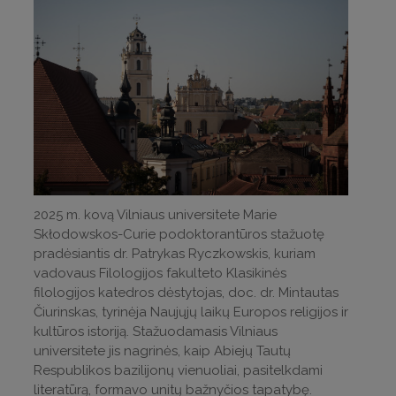
2025 m. kovą Vilniaus universitete Marie
Skłodowskos-Curie podoktorantūros stažuotę
pradėsiantis dr. Patrykas Ryczkowskis, kuriam
vadovaus Filologijos fakulteto Klasikinės
filologijos katedros dėstytojas, doc. dr. Mintautas
Čiurinskas, tyrinėja Naujųjų laikų Europos religijos ir
kultūros istoriją. Stažuodamasis Vilniaus
universitete jis nagrinės, kaip Abiejų Tautų
Respublikos bazilijonų vienuoliai, pasitelkdami
literatūrą, formavo unitų bažnyčios tapatybę.