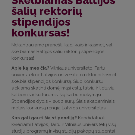
Skelbiamas Baltijos
šalių rektorių
stipendijos
konkursas!
Nekantraujame pranešti, kad, kaip ir kasmet, vėl
skelbiamas Baltijos šalių rektorių stipendijos
konkursas!
Apie ką mes čia?
Vilniaus universiteto, Tartu
universiteto ir Latvijos universiteto rektoriai
kasmet
skelbia stipendijos konkursą. Šiuo konkursu
siekiama skatinti domėjimąsi estų, latvių ir lietuvių
kalbomis ir kultūromis, šių kalbų mokymąsi.
Stipendijos dydis – 2000 eurų. Šiais akademiniais
metais konkursą rengia Latvijos universitetas.
Kas gali gauti šią stipendiją?
Kandidatuoti
kviečiami Latvijos,
Tartu ir Vilniaus universitetų visų
studijų programų ir visų studijų
pakopų studentai