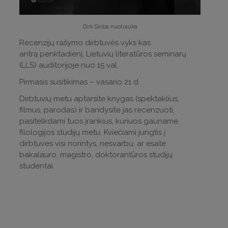
Dirk Skiba nuotrauka
Recenzijų rašymo dirbtuvės vyks kas
antrą penktadienį, Lietuvių literatūros seminarų
(LLS) auditorijoje nuo 15 val.
Pirmasis susitikimas – vasario 21 d.
Dirbtuvių metu aptarsite knygas (spektaklius,
filmus, parodas) ir bandysite jas recenzuoti,
pasitelkdami tuos įrankius, kuriuos gauname
filologijos studijų metu. Kviečiami jungtis į
dirbtuves visi norintys, nesvarbu, ar esate
bakalauro, magistro, doktorantūros studijų
studentai.