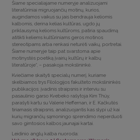
Šiame specialiajame numeryje analizuojami
literatūriniai migruojančių motinų, kurios,
augindamos vaikus su jais bendrauja keliomis
kalbomis, derina kelias kultūras, ugdo jų
priklausymą kelioms kultūroms, patiria spaudimą
atitikti keliems kultūriniams geros motinos
stereotipams arba renkasi neturėti vaikų, portretai.
Šiame numeryje taip pat svarstoma apie
motinystės poetiką įvairių kultūrų ir kalbų
literatūroje“, – pasakoja mokslininkė.
Kviečiame skaityti specialų numerį, kuriame
skelbiamos trys Filologijos fakulteto mokslininkės
publikacijos: įvadinis straipsnis ir interviu su
pasaulinio garso Kvebeko rašytoja Kim Thúy,
parašyti kartu su Valerie Heffernan, ir E. Kačkutės
tiriamasis straipsnis, analizuojantis kas slypi už kai
kurių migrančių sąmoningo sprendimo neperduoti
savo gimtosios kalbos jaunajai kartai.
Leidinio anglų kalba nuoroda: