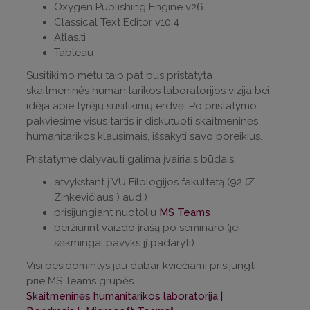
Oxygen Publishing Engine v26
Classical Text Editor v10.4
Atlas.ti
Tableau
Susitikimo metu taip pat bus pristatyta
skaitmeninės humanitarikos laboratorijos vizija bei
idėja apie tyrėjų susitikimų erdvę. Po pristatymo
pakviesime visus tartis ir diskutuoti skaitmeninės
humanitarikos klausimais, išsakyti savo poreikius.
Pristatyme dalyvauti galima įvairiais būdais:
atvykstant į VU Filologijos fakultetą (92 (Z.
Zinkevičiaus ) aud.)
prisijungiant nuotoliu
MS Teams
peržiūrint vaizdo įrašą po seminaro (jei
sėkmingai pavyks jį padaryti).
Visi besidomintys jau dabar kviečiami prisijungti
prie MS Teams grupės
Skaitmeninės humanitarikos laboratorija |