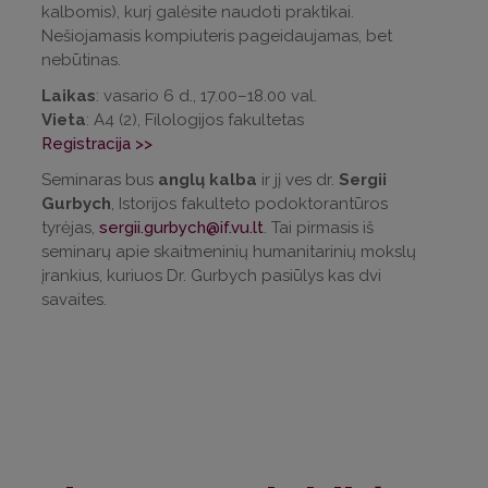
kalbomis), kurį galėsite naudoti praktikai.
Nešiojamasis kompiuteris pageidaujamas, bet
nebūtinas.
Laikas
: vasario 6 d., 17.00–18.00 val.
Vieta
: A4 (2), Filologijos fakultetas
Registracija >>
Seminaras bus
anglų kalba
ir jį ves dr.
Sergii
Gurbych
, Istorijos fakulteto podoktorantūros
tyrėjas,
sergii.gurbych@if.vu.lt
. Tai pirmasis iš
seminarų apie skaitmeninių humanitarinių mokslų
įrankius, kuriuos Dr. Gurbych pasiūlys kas dvi
savaites.