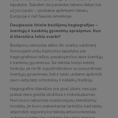
tapatybę. Šiandien šis paveldas tebėra išlikęs toli
už jos lopšio – pėdsakai aptinkami Vakarų
Europoje ir net Šiaurės Amerikoje.
Daugiausia tiriate bazilijonų hagiografijas –
šventųjų ir kankinių gyvenimų aprašymus. Kuo
ši literatūra tokia svarbi?
Bazilijonų vienuoliai atliko itin svarbų vaidmenį
formuojant unitų bažnyčios tapatybę per
hagiografinius raštus, pasakojančius apie šventųjų
ir kankinių gyvenimus. Šie tekstai turėjo keletą
funkcijų: jie ne tik supažindindavo su pavyzdiniais
šventųjų gyvenimais, bet ir leido unitams apibrėžti
savo vietą tarp ortodoksų ir katalikų tradicijų.
Hagiografinė literatūra yra ypač įdomi, nes joje
puikiai dera griežta struktūra ir individualumas.
Nors buvo laikomasi nusistovėjusių literatūrinių
modelių, jie buvo pakankamai lankstūs, kad leistų
atspindėti regioninį kontekstą arba konkrečias
autoriaus intencijas. Unitams šie raštai tarnavo