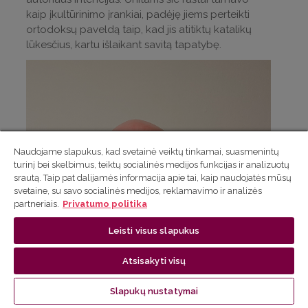
kaip įkultūrinimo įrankiai, padėję jiems perteikti
ortodoksų paveldą taip, kad jis atitiktų katalikų
lūkesčius, kartu išlaikant savitą tapatybę.
Naudojame slapukus, kad svetainė veiktų tinkamai, suasmenintų
turinį bei skelbimus, teiktų socialinės medijos funkcijas ir analizuotų
srautą. Taip pat dalijamės informacija apie tai, kaip naudojatės mūsų
svetaine, su savo socialinės medijos, reklamavimo ir analizės
partneriais.
Privatumo politika
Leisti visus slapukus
Atsisakyti visų
Slapukų nustatymai