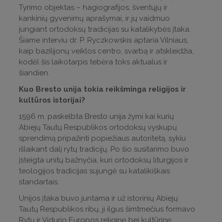
Tyrimo objektas – hagiografijos, šventųjų ir
kankinių gyvenimų aprašymai, ir jų vaidmuo
jungiant ortodoksų tradicijas su katalikybės įtaka.
Šiame interviu dr. P. Ryczkowskis aptaria Vilniaus,
kaip bazilijonų veiklos centro, svarbą ir atskleidžia,
kodėl šis laikotarpis tebėra toks aktualus ir
šiandien.
Kuo Bresto unija tokia reikšminga religijos ir
kultūros istorijai?
1596 m. paskelbta Bresto unija žymi kai kurių
Abiejų Tautų Respublikos ortodoksų vyskupų
sprendimą pripažinti popiežiaus autoritetą, sykiu
išlaikant dalį rytų tradicijų. Po šio susitarimo buvo
įsteigta unitų bažnyčia, kuri ortodoksų liturgijos ir
teologijos tradicijas sujungė su katalikiškais
standartais.
Unijos įtaka buvo juntama ir už istorinių Abiejų
Tautų Respublikos ribų, ji ilgus šimtmečius formavo
Rytų ir Vidurio Europos religinę bei kultūrinę