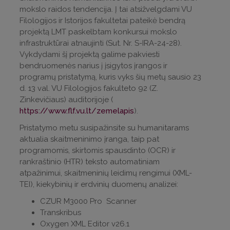
mokslo raidos tendencija. Į tai atsižvelgdami VU
Filologijos ir Istorijos fakultetai pateikė bendrą
projektą LMT paskelbtam konkursui mokslo
infrastruktūrai atnaujinti (Sut. Nr. S-IRA-24-28).
Vykdydami šį projektą galime pakviesti
bendruomenės narius į įsigytos įrangos ir
programų pristatymą, kuris vyks šių metų sausio 23
d. 13 val. VU Filologijos fakulteto 92 (Z.
Zinkevičiaus) auditorijoje (
https://www.flf.vu.lt/zemelapis
).
Pristatymo metu susipažinsite su humanitarams
aktualia skaitmeninimo įranga, taip pat
programomis, skirtomis spausdinto (OCR) ir
rankraštinio (HTR) teksto automatiniam
atpažinimui, skaitmeninių leidimų rengimui (XML-
TEI), kiekybinių ir erdvinių duomenų analizei:
CZUR M3000 Pro Scanner
Transkribus
Oxygen XML Editor v26.1