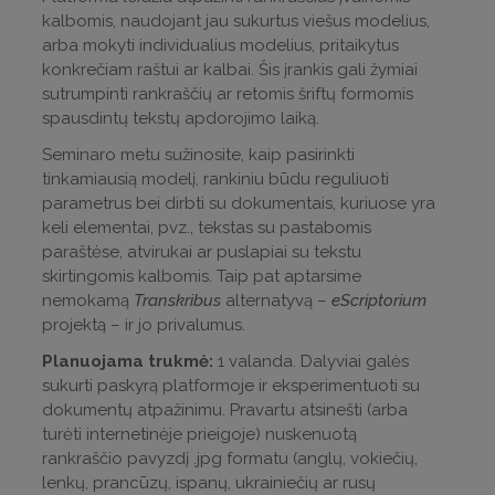
kalbomis, naudojant jau sukurtus viešus modelius,
arba mokyti individualius modelius, pritaikytus
konkrečiam raštui ar kalbai. Šis įrankis gali žymiai
sutrumpinti rankraščių ar retomis šriftų formomis
spausdintų tekstų apdorojimo laiką.
Seminaro metu sužinosite, kaip pasirinkti
tinkamiausią modelį, rankiniu būdu reguliuoti
parametrus bei dirbti su dokumentais, kuriuose yra
keli elementai, pvz., tekstas su pastabomis
paraštėse, atvirukai ar puslapiai su tekstu
skirtingomis kalbomis. Taip pat aptarsime
nemokamą
Transkribus
alternatyvą –
eScriptorium
projektą – ir jo privalumus.
Planuojama trukmė:
1 valanda. Dalyviai galės
sukurti paskyrą platformoje ir eksperimentuoti su
dokumentų atpažinimu. Pravartu atsinešti (arba
turėti internetinėje prieigoje) nuskenuotą
rankraščio pavyzdį .jpg formatu (anglų, vokiečių,
lenkų, prancūzų, ispanų, ukrainiečių ar rusų