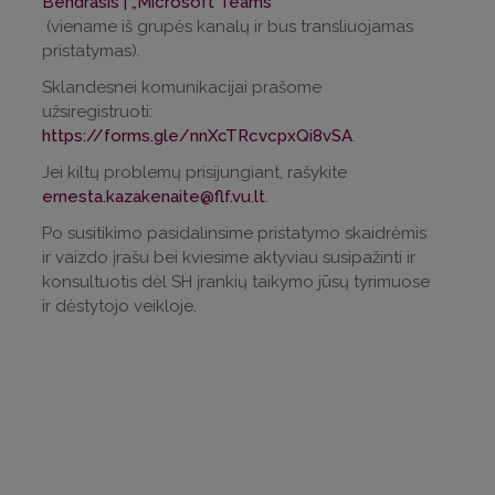
Bendrasis | „Microsoft Teams“
(viename iš grupės kanalų ir bus transliuojamas
pristatymas).
Sklandesnei komunikacijai prašome
užsiregistruoti:
https://forms.gle/nnXcTRcvcpxQi8vSA
.
Jei kiltų problemų prisijungiant, rašykite
ernesta.kazakenaite@flf.vu.lt
.
Po susitikimo pasidalinsime pristatymo skaidrėmis
ir vaizdo įrašu bei kviesime aktyviau susipažinti ir
konsultuotis dėl SH įrankių taikymo jūsų tyrimuose
ir dėstytojo veikloje.