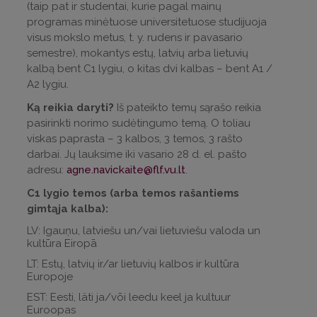
(taip pat ir studentai, kurie pagal mainų
programas minėtuose universitetuose studijuoja
visus mokslo metus, t. y. rudens ir pavasario
semestre), mokantys
estų,
latvių arba lietuvių
kalbą bent C1 lygiu, o kitas dvi kalbas – bent A1 /
A2 lygiu.
Ką reikia daryti?
Iš pateikto temų sąrašo reikia
pasirinkti norimo sudėtingumo temą. O toliau
viskas paprasta – 3 kalbos, 3 temos, 3 rašto
darbai. Jų lauksime iki vasario 28 d. el. pašto
adresu:
agne.navickaite@flf.vu.lt
.
C1 lygio temos (arba temos rašantiems
gimtąja kalba):
LV: Igauņu, latviešu un/vai lietuviešu valoda un
kultūra Eiropā
LT: Estų, latvių ir/ar lietuvių kalbos ir kultūra
Europoje
EST: Eesti, läti ja/või leedu keel ja kultuur
Euroopas