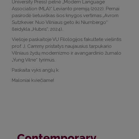
University Press) pelnė „Modern Language
Association (MLA)“ Levianto premiją (2022). Pernai
pasirodė lietuviškas šios knygos vertimas „Avrom
Sutzkever. Nuo Vilniaus geto iki Niurnbergo“
(leidykla „Hubris“, 2024).
Viešoje paskaitoje VU Filologijos fakultete viešintis
prof. J. Cammy pristatys naujausius tarpukario
Vilniaus žydų modernizmo ir avangardinio žurnalo
„Yung Vilne“ tyrimus.
Paskaita vyks anglų k.
Maloniai kviečiame!
„Contemporary