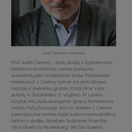
Leisa Thompson nuotrauka
Prof. Justin Cammy – žydų studijų ir lyginamosios
literatūros profesorius, vienas žymiausių
šiuolaikinių jidiš modernizmo tyrėjų. Pastaraisiais
metais prof. J. Cammy tyrimai yra skirti Vilniaus
rašytojų ir dailininkų grupės „Yung Vilne“ ir jos
autorių A. Sutzkeverio, E. Voglerio, M. Levino
kūrybai, kitų žydų avangardo grupių formavimuisi
Vidurio Rytų Europoje. 2021 m. išleistas J. Cammy
parengtas bei verstas iš jidiš kalbos memuaristikos
šaltinis ir studija „Abraham Sutzkever. From the
Vilna Ghetto to Nuremberg“ (McGill-Queen’s