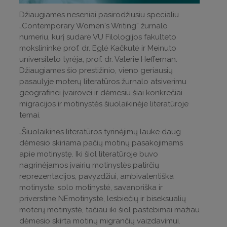
Džiaugiamės neseniai pasirodžiusiu specialiu
„Contemporary Women‘s Writing“ žurnalo
numeriu, kurį sudarė VU Filologijos fakulteto
mokslininkė prof. dr. Eglė Kačkutė ir Meinuto
universiteto tyrėja, prof. dr. Valerie Heffernan.
Džiaugiamės šio prestižinio, vieno geriausių
pasaulyje moterų literatūros žurnalo atsivėrimu
geografinei įvairovei ir dėmesiu šiai konkrečiai
migracijos ir motinystės šiuolaikinėje literatūroje
temai.
„Šiuolaikinės literatūros tyrinėjimų lauke daug
dėmesio skiriama pačių motinų pasakojimams
apie motinystę. Iki šiol literatūroje buvo
nagrinėjamos įvairių motinystės patirčių
reprezentacijos, pavyzdžiui, ambivalentiška
motinystė, solo motinystė, savanoriška ir
priverstinė NEmotinystė, lesbiečių ir biseksualių
moterų motinystė, tačiau iki šiol pastebimai mažiau
dėmesio skirta motinų migrančių vaizdavimui.