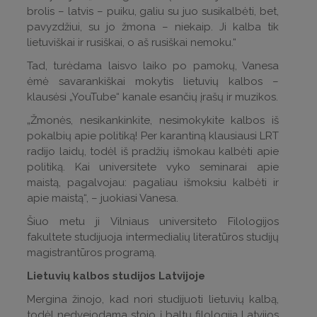
brolis – latvis – puiku, galiu su juo susikalbėti, bet,
pavyzdžiui, su jo žmona – niekaip. Ji kalba tik
lietuviškai ir rusiškai, o aš rusiškai nemoku.“
Tad, turėdama laisvo laiko po pamokų, Vanesa
ėmė savarankiškai mokytis lietuvių kalbos –
klausėsi „YouTube“ kanale esančių įrašų ir muzikos.
„Žmonės, nesikankinkite, nesimokykite kalbos iš
pokalbių apie politiką! Per karantiną klausiausi LRT
radijo laidų, todėl iš pradžių išmokau kalbėti apie
politiką. Kai universitete vyko seminarai apie
maistą, pagalvojau: pagaliau išmoksiu kalbėti ir
apie maistą“, – juokiasi Vanesa.
Šiuo metu ji Vilniaus universiteto Filologijos
fakultete studijuoja intermedialių literatūros studijų
magistrantūros programą.
Lietuvių kalbos studijos Latvijoje
Mergina žinojo, kad nori studijuoti lietuvių kalbą,
todėl nedvejodama stojo į baltų filologiją Latvijos