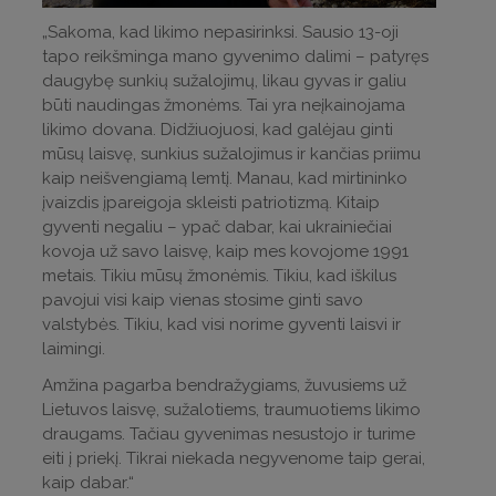
„Sakoma, kad likimo nepasirinksi. Sausio 13-oji
tapo reikšminga mano gyvenimo dalimi – patyręs
daugybę sunkių sužalojimų, likau gyvas ir galiu
būti naudingas žmonėms. Tai yra neįkainojama
likimo dovana. Didžiuojuosi, kad galėjau ginti
mūsų laisvę, sunkius sužalojimus ir kančias priimu
kaip neišvengiamą lemtį. Manau, kad mirtininko
įvaizdis įpareigoja skleisti patriotizmą. Kitaip
gyventi negaliu – ypač dabar, kai ukrainiečiai
kovoja už savo laisvę, kaip mes kovojome 1991
metais. Tikiu mūsų žmonėmis. Tikiu, kad iškilus
pavojui visi kaip vienas stosime ginti savo
valstybės. Tikiu, kad visi norime gyventi laisvi ir
laimingi.
Amžina pagarba bendražygiams, žuvusiems už
Lietuvos laisvę, sužalotiems, traumuotiems likimo
draugams. Tačiau gyvenimas nesustojo ir turime
eiti į priekį. Tikrai niekada negyvenome taip gerai,
kaip dabar.“