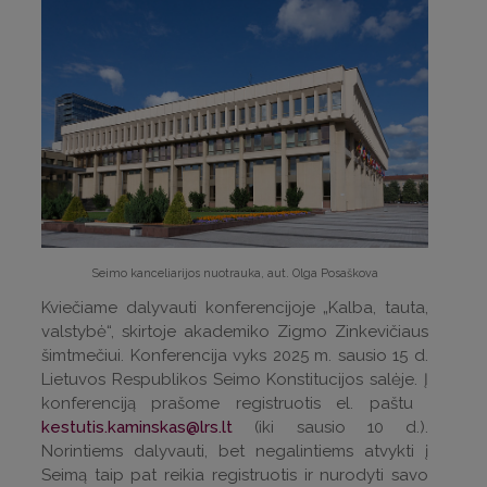
Seimo kanceliarijos nuotrauka, aut. Olga Posaškova
Kviečiame dalyvauti konferencijoje „Kalba, tauta,
valstybė“, skirtoje akademiko Zigmo Zinkevičiaus
šimtmečiui. Konferencija vyks 2025 m. sausio 15 d.
Lietuvos Respublikos Seimo Konstitucijos salėje. Į
konferenciją prašome registruotis el. paštu
kestutis.kaminskas@lrs.lt
(iki sausio 10 d.).
Norintiems dalyvauti, bet negalintiems atvykti į
Seimą taip pat reikia registruotis ir nurodyti savo