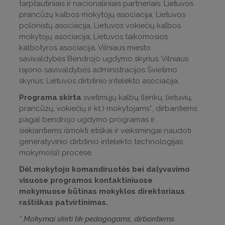
tarptautiniais ir nacionaliniais partneriais: Lietuvos
prancūzų kalbos mokytojų asociacija, Lietuvos
polonistų asociacija, Lietuvos vokiečių kalbos
mokytojų asociacija, Lietuvos taikomosios
kalbotyros asociacija, Vilniaus miesto
savivaldybės Bendrojo ugdymo skyrius, Vilniaus
rajono savivaldybės administracijos Švietimo
skyrius; Lietuvos dirbtinio intelekto asociacija.
Programa skirta
svetimųjų kalbų (lenkų, lietuvių,
prancūzų, vokiečių ir kt.) mokytojams*, dirbantiems
pagal bendrojo ugdymo programas ir
siekiantiems išmokti etiškai ir veiksmingai naudoti
generatyvinio dirbtinio intelekto technologijas
mokymo(si) procese.
Dėl mokytojo komandiruotės bei dalyvavimo
visuose programos kontaktiniuose
mokymuose būtinas mokyklos direktoriaus
raštiškas patvirtinimas.
* Mokymai skirti tik pedagogams, dirbantiems