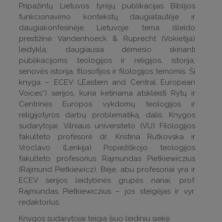
Pripažintų Lietuvos tyrėjų publikacijas Biblijos
funkcionavimo kontekstų daugiatautėje ir
daugiakonfesinėje Lietuvoje tema išleido
prestižinė Vandenhoeck & Ruprecht (Vokietija)
leidykla, daugiausia dėmesio skirianti
publikacijoms teologijos ir religijos, istorija,
senovės istorija, filosofijos ir filologijos temomis. Ši
knyga – ECEV („Eastern and Central European
Voices“) serijos, kuria ketinama atskleisti Rytų ir
Centrinės Europos vykdomų teologijos ir
religijotyros darbų problematiką, dalis. Knygos
sudarytojai: Vilniaus universiteto (VU) Filologijos
fakulteto profesorė dr. Kristina Rutkovska ir
Vroclavo (Lenkija) Popiežiškojo teologijos
fakulteto profesorius Rajmundas Pietkiewiczius
(Rajmund Pietkiewicz). Beje, abu profesoriai yra ir
ECEV serijos leidybinės grupės nariai, prof.
Rajmundas Pietkiewiczius – jos steigėjas ir vyr.
redaktorius.
Knygos sudarytojai teigia šiuo leidiniu siekę