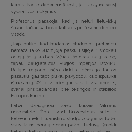
kursus. Na, o dabar ruošiuosi į jau 2025 m. sausį
vyksiančius mokymus.
Profesorius pasakoja, kad jis neturi lietuviškų
šaknų, tačiau kalbos ir kultūros profesorių domino
visada.
„Taip nutiko, kad būdamas studentas praleidau
nemažai laiko Suomijoje, paskui Estijoje ir išmokau
abiejų šalių kalbas. Vėliau išmokau rusų kalbą,
tapau daugiatautės Rusijos imperijos istoriku.
Baltijos regionas nėra didelis, tačiau jo tautos
pasauliui gali tapti puikiu pavyzdžiu, kaip išplaukti
iš neramių XXI a. vandenų ir sukurti visuomenes,
svariai prisidedančias prie teisingos ir stabilios
Europos kūrimo.
Labai džiaugiuosi savo kursais Vilniaus
universitete. Žinau, kad Universitetas siūlo ir
ketverių metų Lituanistinių studijų programą, todėl
visus, kurie norėtų geriau pažinti Lietuvą, išmokti
lietuvių kalbą, susipažinti su Lietuvos istorija ir