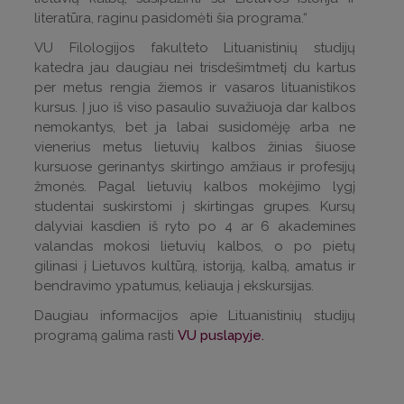
literatūra, raginu pasidomėti šia programa.“
VU Filologijos fakulteto Lituanistinių studijų
katedra jau daugiau nei trisdešimtmetį du kartus
per metus rengia žiemos ir vasaros lituanistikos
kursus. Į juo iš viso pasaulio suvažiuoja dar kalbos
nemokantys, bet ja labai susidomėję arba ne
vienerius metus lietuvių kalbos žinias šiuose
kursuose gerinantys skirtingo amžiaus ir profesijų
žmonės. Pagal lietuvių kalbos mokėjimo lygį
studentai suskirstomi į skirtingas grupes. Kursų
dalyviai kasdien iš ryto po 4 ar 6 akademines
valandas mokosi lietuvių kalbos, o po pietų
gilinasi į Lietuvos kultūrą, istoriją, kalbą, amatus ir
bendravimo ypatumus, keliauja į ekskursijas.
Daugiau informacijos apie Lituanistinių studijų
programą galima rasti
VU puslapyje.