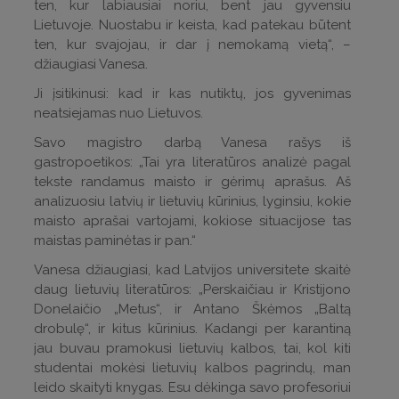
ten, kur labiausiai noriu, bent jau gyvensiu
Lietuvoje. Nuostabu ir keista, kad patekau būtent
ten, kur svajojau, ir dar į nemokamą vietą“, –
džiaugiasi Vanesa.
Ji įsitikinusi: kad ir kas nutiktų, jos gyvenimas
neatsiejamas nuo Lietuvos.
Savo magistro darbą Vanesa rašys iš
gastropoetikos: „Tai yra literatūros analizė pagal
tekste randamus maisto ir gėrimų aprašus. Aš
analizuosiu latvių ir lietuvių kūrinius, lyginsiu, kokie
maisto aprašai vartojami, kokiose situacijose tas
maistas paminėtas ir pan.“
Vanesa džiaugiasi, kad Latvijos universitete skaitė
daug lietuvių literatūros: „Perskaičiau ir Kristijono
Donelaičio „Metus“, ir Antano Škėmos „Baltą
drobulę“, ir kitus kūrinius. Kadangi per karantiną
jau buvau pramokusi lietuvių kalbos, tai, kol kiti
studentai mokėsi lietuvių kalbos pagrindų, man
leido skaityti knygas. Esu dėkinga savo profesoriui