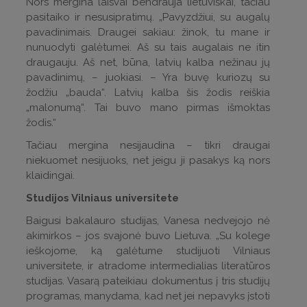
Nors mergina laisvai bendrauja lietuviškai, tačiau
pasitaiko ir nesusipratimų. „Pavyzdžiui, su augalų
pavadinimais. Draugei sakiau: žinok, tu mane ir
nunuodyti galėtumei. Aš su tais augalais ne itin
draugauju. Aš net, būna, latvių kalba nežinau jų
pavadinimų, – juokiasi. – Yra buvę kuriozų su
žodžiu „bauda“. Latvių kalba šis žodis reiškia
„malonumą“. Tai buvo mano pirmas išmoktas
žodis.“
Tačiau mergina nesijaudina – tikri draugai
niekuomet nesijuoks, net jeigu ji pasakys ką nors
klaidingai.
Studijos Vilniaus universitete
Baigusi bakalauro studijas, Vanesa nedvejojo nė
akimirkos – jos svajonė buvo Lietuva. „Su kolege
ieškojome, ką galėtume studijuoti Vilniaus
universitete, ir atradome intermedialias literatūros
studijas. Vasarą pateikiau dokumentus į tris studijų
programas, manydama, kad net jei nepavyks įstoti