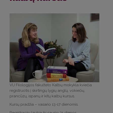
VU Filologijos fakulteto Kalbų mokykla kviečia
registruotis į skirtingų lygių anglų, vokiečių,
prancūzų, ispanų ir kitų kalbų kursus.
Kursų pradžia – vasario 13-17 dienomis.
Registracijų laukia iki sausio 31 dienos.