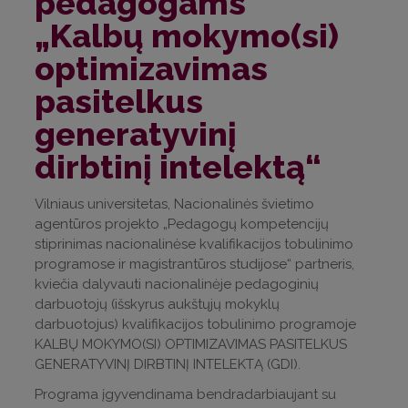
pedagogams
„Kalbų mokymo(si)
optimizavimas
pasitelkus
generatyvinį
dirbtinį intelektą“
Vilniaus universitetas, Nacionalinės švietimo
agentūros projekto „Pedagogų kompetencijų
stiprinimas nacionalinėse kvalifikacijos tobulinimo
programose ir magistrantūros studijose“ partneris,
kviečia dalyvauti nacionalinėje pedagoginių
darbuotojų (išskyrus aukštųjų mokyklų
darbuotojus) kvalifikacijos tobulinimo programoje
KALBŲ MOKYMO(SI) OPTIMIZAVIMAS PASITELKUS
GENERATYVINĮ DIRBTINĮ INTELEKTĄ (GDI).
Programa įgyvendinama bendradarbiaujant su