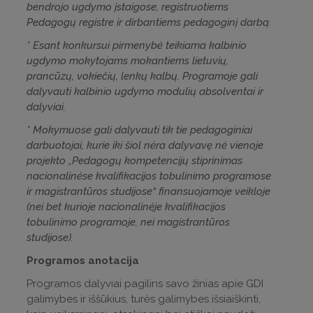
bendrojo ugdymo įstaigose, registruotiems
Pedagogų registre ir dirbantiems pedagoginį darbą.
* Esant konkursui pirmenybė teikiama kalbinio
ugdymo mokytojams mokantiems lietuvių,
prancūzų, vokiečių, lenkų kalbų. Programoje gali
dalyvauti kalbinio ugdymo modulių absolventai ir
dalyviai.
* Mokymuose gali dalyvauti tik tie pedagoginiai
darbuotojai, kurie iki šiol nėra dalyvavę nė vienoje
projekto „Pedagogų kompetencijų stiprinimas
nacionalinėse kvalifikacijos tobulinimo programose
ir magistrantūros studijose“ finansuojamoje veikloje
(nei bet kurioje nacionalinėje kvalifikacijos
tobulinimo programoje, nei magistrantūros
studijose).
Programos anotacija
Programos dalyviai pagilins savo žinias apie GDI
galimybes ir iššūkius, turės galimybes išsiaiškinti,