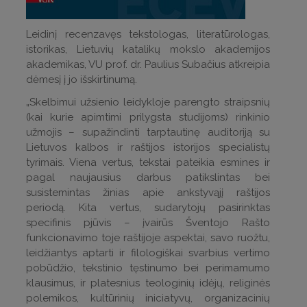
Leidinį recenzavęs tekstologas, literatūrologas,
istorikas, Lietuvių katalikų mokslo akademijos
akademikas, VU prof. dr. Paulius Subačius atkreipia
dėmesį į jo išskirtinumą.
„Skelbimui užsienio leidykloje parengto straipsnių
(kai kurie apimtimi prilygsta studijoms) rinkinio
užmojis – supažindinti tarptautinę auditoriją su
Lietuvos kalbos ir raštijos istorijos specialistų
tyrimais. Viena vertus, tekstai pateikia esmines ir
pagal naujausius darbus patikslintas bei
susistemintas žinias apie ankstyvąjį raštijos
periodą. Kita vertus, sudarytojų pasirinktas
specifinis pjūvis – įvairūs Šventojo Rašto
funkcionavimo toje raštijoje aspektai, savo ruožtu,
leidžiantys aptarti ir filologiškai svarbius vertimo
pobūdžio, tekstinio tęstinumo bei perimamumo
klausimus, ir platesnius teologinių idėjų, religinės
polemikos, kultūrinių iniciatyvų, organizacinių