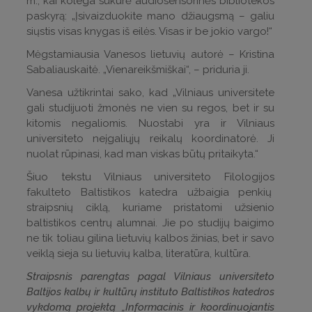
m., kai kolega sukūrė audiosensorinės bibliotekos
paskyrą: „Įsivaizduokite mano džiaugsmą – galiu
siųstis visas knygas iš eilės. Visas ir be jokio vargo!“
Mėgstamiausia Vanesos lietuvių autorė – Kristina
Sabaliauskaitė. „Vienareikšmiškai“, – priduria ji.
Vanesa užtikrintai sako, kad „Vilniaus universitete
gali studijuoti žmonės ne vien su regos, bet ir su
kitomis negaliomis. Nuostabi yra ir Vilniaus
universiteto neįgaliųjų reikalų koordinatorė. Ji
nuolat rūpinasi, kad man viskas būtų pritaikyta.“
Šiuo tekstu Vilniaus universiteto Filologijos
fakulteto Baltistikos katedra užbaigia penkių
straipsnių ciklą, kuriame pristatomi užsienio
baltistikos centrų alumnai. Jie po studijų baigimo
ne tik toliau gilina lietuvių kalbos žinias, bet ir savo
veiklą sieja su lietuvių kalba, literatūra, kultūra.
Straipsnis parengtas pagal Vilniaus universiteto
Baltijos kalbų ir kultūrų instituto Baltistikos katedros
vykdomą projektą „Informacinis ir koordinuojantis