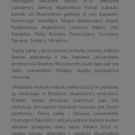
Filologijos fakultete sausio 6–17 dienomis
vyksiantys žiemos lituanistikos kursai sutrauks
beveik 40 lituanistikos gerbėjų iš viso pasaulio:
Honkongo, Vokietijos, Kinijos, Baltarusijos, Airijos,
Nyderlandų, Argentinos, Lietuvos, Italijos, JAV,
Kanados, Pietų Korėjos, Prancūzijos, Suomijos,
Taivano, Turkijos, Ukrainos.
Trečią kartą į šiuos kursus mokytis lietuvių kalbos
šiemet atskrenda ir Niu Heiveno universiteto
profesorius Bradley Woodworth, kuris taip pat yra
Jeilio universiteto Baltijos studijų programos
vadovas.
„Pradėjau mokytis lietuvių kalbos 2023 m. pavasarį
su mokytoja iš Bostono lituanistinės mokyklos.
Rudenį tęsiau privačias pamokas pas kitą
mokytoją. Abu kartus mokiausi nuotoliu, per Zoom
platformą. Pirmą kartą į Vilniaus universiteto
Filologijos fakulteto Lietuvių kalbos žiemos kursus
atvykau praėjusių metų sausį. Paskui 2024 m.
vasarą buvau atskridęs į vasaros lituanistikos