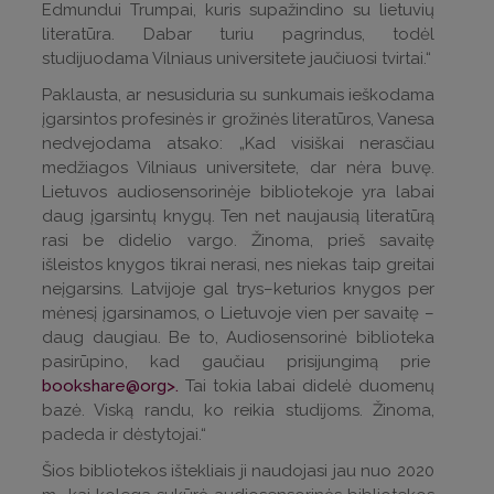
Edmundui Trumpai, kuris supažindino su lietuvių
literatūra. Dabar turiu pagrindus, todėl
studijuodama Vilniaus universitete jaučiuosi tvirtai.“
Paklausta, ar nesusiduria su sunkumais ieškodama
įgarsintos profesinės ir grožinės literatūros, Vanesa
nedvejodama atsako: „Kad visiškai nerasčiau
medžiagos Vilniaus universitete, dar nėra buvę.
Lietuvos audiosensorinėje bibliotekoje yra labai
daug įgarsintų knygų. Ten net naujausią literatūrą
rasi be didelio vargo. Žinoma, prieš savaitę
išleistos knygos tikrai nerasi, nes niekas taip greitai
neįgarsins. Latvijoje gal trys–keturios knygos per
mėnesį įgarsinamos, o Lietuvoje vien per savaitę –
daug daugiau. Be to, Audiosensorinė biblioteka
pasirūpino, kad gaučiau prisijungimą prie
bookshare@org>
.
Tai tokia labai didelė duomenų
bazė. Viską randu, ko reikia studijoms. Žinoma,
padeda ir dėstytojai.“
Šios bibliotekos ištekliais ji naudojasi jau nuo 2020