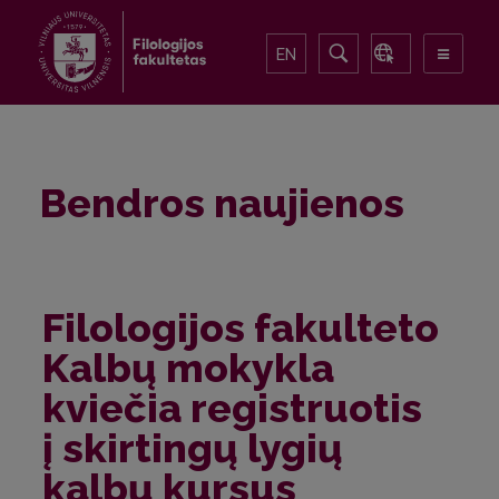
EN
Bendros naujienos
Filologijos fakulteto
Kalbų mokykla
kviečia registruotis
į skirtingų lygių
kalbų kursus