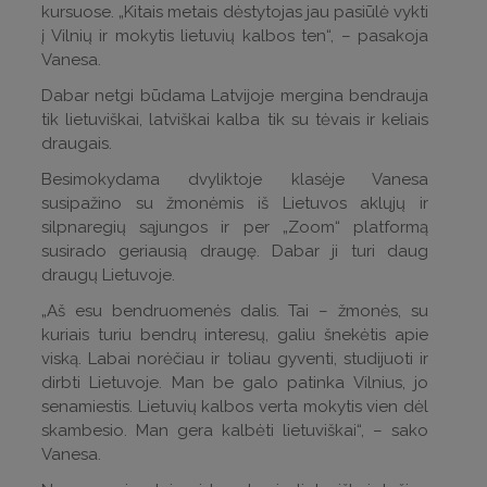
kursuose. „Kitais metais dėstytojas jau pasiūlė vykti
į Vilnių ir mokytis lietuvių kalbos ten“, – pasakoja
Vanesa.
Dabar netgi būdama Latvijoje mergina bendrauja
tik lietuviškai, latviškai kalba tik su tėvais ir keliais
draugais.
Besimokydama dvyliktoje klasėje Vanesa
susipažino su žmonėmis iš Lietuvos aklųjų ir
silpnaregių sąjungos ir per „Zoom“ platformą
susirado geriausią draugę. Dabar ji turi daug
draugų Lietuvoje.
„Aš esu bendruomenės dalis. Tai – žmonės, su
kuriais turiu bendrų interesų, galiu šnekėtis apie
viską. Labai norėčiau ir toliau gyventi, studijuoti ir
dirbti Lietuvoje. Man be galo patinka Vilnius, jo
senamiestis. Lietuvių kalbos verta mokytis vien dėl
skambesio. Man gera kalbėti lietuviškai“, – sako
Vanesa.