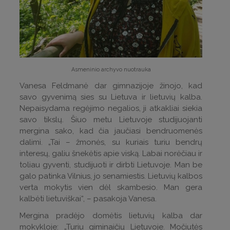
Asmeninio archyvo nuotrauka
Vanesa Feldmanė dar gimnazijoje žinojo, kad
savo gyvenimą sies su Lietuva ir lietuvių kalba.
Nepaisydama regėjimo negalios, ji atkakliai siekia
savo tikslų. Šiuo metu Lietuvoje studijuojanti
mergina sako, kad čia jaučiasi bendruomenės
dalimi. „Tai – žmonės, su kuriais turiu bendrų
interesų, galiu šnekėtis apie viską. Labai norėčiau ir
toliau gyventi, studijuoti ir dirbti Lietuvoje. Man be
galo patinka Vilnius, jo senamiestis. Lietuvių kalbos
verta mokytis vien dėl skambesio. Man gera
kalbėti lietuviškai“, – pasakoja Vanesa.
Mergina pradėjo domėtis lietuvių kalba dar
mokykloje: „Turiu giminaičių Lietuvoje. Močiutės