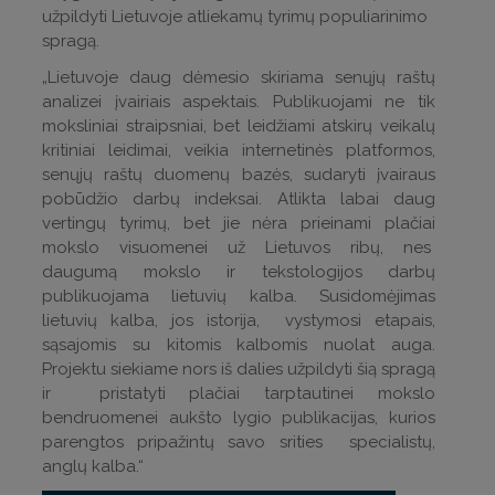
užpildyti Lietuvoje atliekamų tyrimų populiarinimo
spragą.
„Lietuvoje daug dėmesio skiriama senųjų raštų
analizei įvairiais aspektais. Publikuojami ne tik
moksliniai straipsniai, bet leidžiami atskirų veikalų
kritiniai leidimai, veikia internetinės platformos,
senųjų raštų duomenų bazės, sudaryti įvairaus
pobūdžio darbų indeksai. Atlikta labai daug
vertingų tyrimų, bet jie nėra prieinami plačiai
mokslo visuomenei už Lietuvos ribų, nes
daugumą mokslo ir tekstologijos darbų
publikuojama lietuvių kalba. Susidomėjimas
lietuvių kalba, jos istorija, vystymosi etapais,
sąsajomis su kitomis kalbomis nuolat auga.
Projektu siekiame nors iš dalies užpildyti šią spragą
ir pristatyti plačiai tarptautinei mokslo
bendruomenei aukšto lygio publikacijas, kurios
parengtos pripažintų savo srities specialistų,
anglų kalba.“