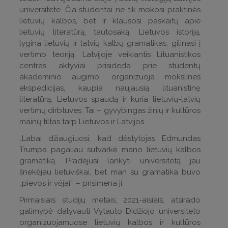
universitete. Čia studentai ne tik mokosi praktinės
lietuvių kalbos, bet ir klausosi paskaitų apie
lietuvių literatūrą, tautosaką, Lietuvos istoriją,
lygina lietuvių ir latvių kalbų gramatikas, gilinasi į
vertimo teoriją. Latvijoje veikiantis Lituanistikos
centras aktyviai prisideda prie studentų
akademinio augimo: organizuoja mokslines
ekspedicijas, kaupia naujausią lituanistinę
literatūrą, Lietuvos spaudą ir kuria lietuvių-latvių
vertimų dirbtuves. Tai – gyvybingas žinių ir kultūros
mainų tiltas tarp Lietuvos ir Latvijos.
„Labai džiaugiuosi, kad dėstytojas Edmundas
Trumpa pagaliau sutvarkė mano lietuvių kalbos
gramatiką. Pradėjusi lankyti universitetą jau
šnekėjau lietuviškai, bet man su gramatika buvo
„pievos ir vėjai“, – prisimena ji.
Pirmaisiais studijų metais, 2021-aisiais, atsirado
galimybė dalyvauti Vytauto Didžiojo universiteto
organizuojamuose lietuvių kalbos ir kultūros