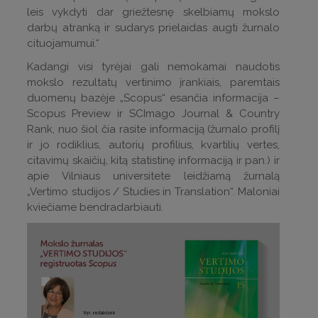
leis vykdyti dar griežtesnę skelbiamų mokslo
darbų atranką ir sudarys prielaidas augti žurnalo
cituojamumui.“
Kadangi visi tyrėjai gali nemokamai naudotis
mokslo rezultatų vertinimo įrankiais, paremtais
duomenų bazėje „Scopus“ esančia informacija –
Scopus Preview ir SCImago Journal & Country
Rank, nuo šiol čia rasite informaciją (žurnalo profilį
ir jo rodiklius, autorių profilius, kvartilių vertes,
citavimų skaičių, kitą statistinę informaciją ir pan.) ir
apie Vilniaus universitete leidžiamą žurnalą
„Vertimo studijos / Studies in Translation“. Maloniai
kviečiame bendradarbiauti.