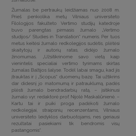
Žurnalas be pertraukų leidžiamas nuo 2008 m.
Prieš penkiolika metų Vilniaus universiteto
Filologijos fakulteto Vertimo studijų katedroje
buvo parengtas pirmasis žurnalo „Vertimo
studijos/ Studies in Translation“ numeris. Per tuos
metus keitėsi žurnalo redkolegijos sudėtis, plėtėsi
skaitytojų ir autorių ratas, didėjo žurnalo
žinomumas. „Užsitikrinome savo vietą kaip
vienintelis specialiai vertimo tyrimams skirtas
žurnalas Baltijos šalyse. Todėl labai smagu, kad jis
įtrauktas ir į „Scopus“ duomenų bazę. Tai užtikrins
dar didesnį jo matomumą ir patrauklumą, padės
plėsti žurnalo bendradarbių ratą, – įsitikinusi
žurnalo vyr. redaktorė prof. Nijolė Maskaliūnienė. –
Kartu tai ir puiki proga padėkoti žurnalo
redkolegijai, straipsnių recenzentams, Vilniaus
universiteto leidyklos darbuotojams, nes geriausi
rezultatai pasiekiami tik bendromis visų
pastangomis“.