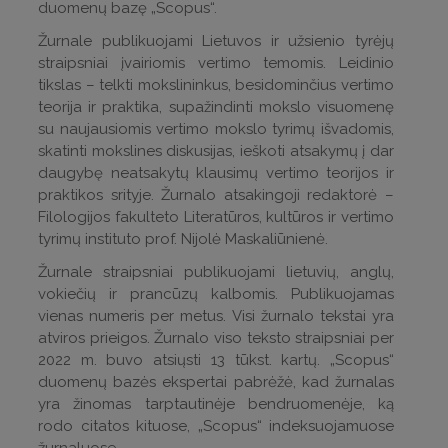
duomenų bazę „Scopus“.
Žurnale publikuojami Lietuvos ir užsienio tyrėjų
straipsniai įvairiomis vertimo temomis. Leidinio
tikslas – telkti mokslininkus, besidominčius vertimo
teorija ir praktika, supažindinti mokslo visuomenę
su naujausiomis vertimo mokslo tyrimų išvadomis,
skatinti mokslines diskusijas, ieškoti atsakymų į dar
daugybę neatsakytų klausimų vertimo teorijos ir
praktikos srityje. Žurnalo atsakingoji redaktorė –
Filologijos fakulteto Literatūros, kultūros ir vertimo
tyrimų instituto prof. Nijolė Maskaliūnienė.
Žurnale straipsniai publikuojami lietuvių, anglų,
vokiečių ir prancūzų kalbomis. Publikuojamas
vienas numeris per metus. Visi žurnalo tekstai yra
atviros prieigos. Žurnalo viso teksto straipsniai per
2022 m. buvo atsiųsti 13 tūkst. kartų. „Scopus“
duomenų bazės ekspertai pabrėžė, kad žurnalas
yra žinomas tarptautinėje bendruomenėje, ką
rodo citatos kituose, „Scopus“ indeksuojamuose
žurnaluose.