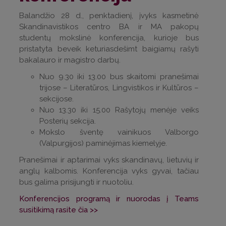
Balandžio 28 d., penktadienį, įvyks kasmetinė
Skandinavistikos centro BA ir MA pakopų
studentų mokslinė konferencija, kurioje bus
pristatyta beveik keturiasdešimt baigiamų rašyti
bakalauro ir magistro darbų.
Nuo 9.30 iki 13.00 bus skaitomi pranešimai
trijose – Literatūros, Lingvistikos ir Kultūros –
sekcijose.
Nuo 13.30 iki 15.00 Rašytojų menėje veiks
Posterių sekcija.
Mokslo šventę vainikuos Valborgo
(Valpurgijos) paminėjimas kiemelyje.
Pranešimai ir aptarimai vyks skandinavų, lietuvių ir
anglų kalbomis. Konferencija vyks gyvai, tačiau
bus galima prisijungti ir nuotoliu.
Konferencijos programą ir nuorodas į Teams
susitikimą rasite čia >>