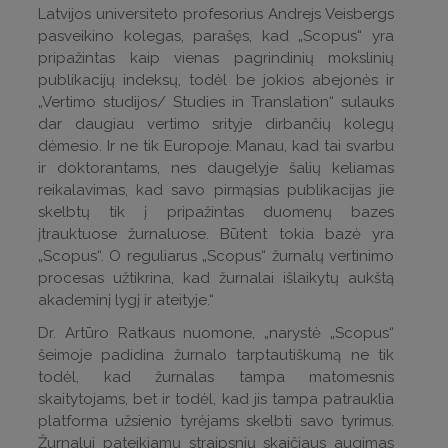
Latvijos universiteto profesorius Andrejs Veisbergs
pasveikino kolegas, parašęs, kad „Scopus“ yra
pripažintas kaip vienas pagrindinių mokslinių
publikacijų indeksų, todėl be jokios abejonės ir
„Vertimo studijos/ Studies in Translation“ sulauks
dar daugiau vertimo srityje dirbančių kolegų
dėmesio. Ir ne tik Europoje. Manau, kad tai svarbu
ir doktorantams, nes daugelyje šalių keliamas
reikalavimas, kad savo pirmąsias publikacijas jie
skelbtų tik į pripažintas duomenų bazes
įtrauktuose žurnaluose. Būtent tokia bazė yra
„Scopus“. O reguliarus „Scopus“ žurnalų vertinimo
procesas užtikrina, kad žurnalai išlaikytų aukštą
akademinį lygį ir ateityje.“
Dr. Artūro Ratkaus nuomone, „narystė „Scopus“
šeimoje padidina žurnalo tarptautiškumą ne tik
todėl, kad žurnalas tampa matomesnis
skaitytojams, bet ir todėl, kad jis tampa patrauklia
platforma užsienio tyrėjams skelbti savo tyrimus.
Žurnalui pateikiamų straipsnių skaičiaus augimas