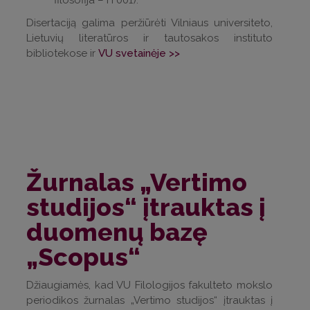
filosofija – H 001).
Disertaciją galima peržiūrėti Vilniaus universiteto,
Lietuvių literatūros ir tautosakos instituto
bibliotekose ir
VU svetainėje >>
Žurnalas „Vertimo
studijos“ įtrauktas į
duomenų bazę
„Scopus“
Džiaugiamės, kad VU Filologijos fakulteto mokslo
periodikos žurnalas „Vertimo studijos“ įtrauktas į