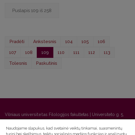
Puslapis 109 iš 258
Pradėti
Ankstesnis
104
105
106
107
108
109
110
111
112
113
Tolesnis
Paskutinis
Vilniaus universitetas
Filologijos fakultetas | Universiteto g. 5,
LT-01131 Vilnius
Naudojame slapukus, kad svetainė veiktų tinkamai, suasmenintų
Studijų skyriaus
(studijų ir tvarkaraščio klausimai) tel. (0 5) 268
turinį bei skelbimus, teiktų socialinės medijos funkcijas ir analizuotų