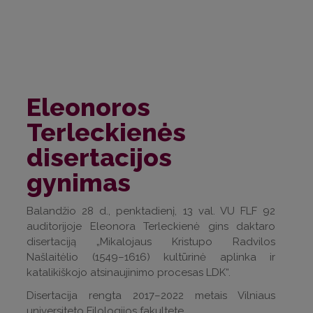
Eleonoros
Terleckienės
disertacijos
gynimas
Balandžio 28 d., penktadienį, 13 val. VU FLF 92
auditorijoje Eleonora Terleckienė gins daktaro
disertaciją „Mikalojaus Kristupo Radvilos
Našlaitėlio (1549–1616) kultūrinė aplinka ir
katalikiškojo atsinaujinimo procesas LDK“.
Disertacija rengta 2017–2022 metais Vilniaus
universiteto Filologijos fakultete.