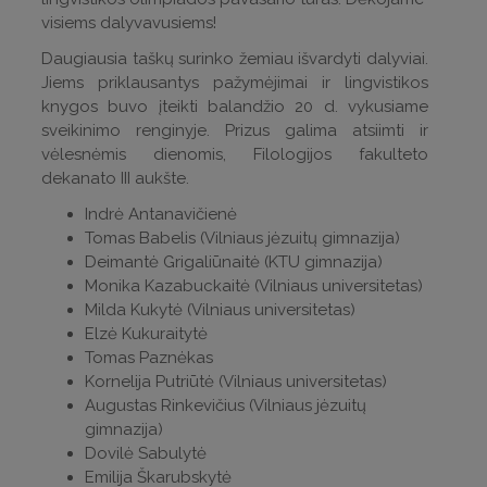
visiems dalyvavusiems!
Daugiausia taškų surinko žemiau išvardyti dalyviai.
Jiems priklausantys pažymėjimai ir lingvistikos
knygos buvo įteikti balandžio 20 d. vykusiame
sveikinimo renginyje. Prizus galima atsiimti ir
vėlesnėmis dienomis, Filologijos fakulteto
dekanato III aukšte.
Indrė Antanavičienė
Tomas Babelis (Vilniaus jėzuitų gimnazija)
Deimantė Grigaliūnaitė (KTU gimnazija)
Monika Kazabuckaitė (Vilniaus universitetas)
Milda Kukytė (Vilniaus universitetas)
Elzė Kukuraitytė
Tomas Paznėkas
Kornelija Putriūtė (Vilniaus universitetas)
Augustas Rinkevičius (Vilniaus jėzuitų
gimnazija)
Dovilė Sabulytė
Emilija Škarubskytė