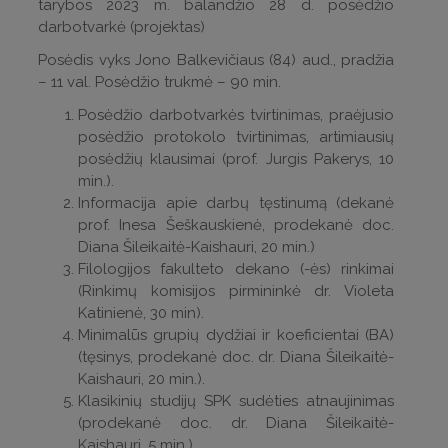
tarybos 2023 m. balandžio 28 d. posėdžio
darbotvarkė (projektas)
Posėdis vyks Jono Balkevičiaus (84) aud., pradžia
– 11 val. Posėdžio trukmė – 90 min.
Posėdžio darbotvarkės tvirtinimas, praėjusio
posėdžio protokolo tvirtinimas, artimiausių
posėdžių klausimai (prof. Jurgis Pakerys, 10
min.).
Informacija apie darbų tęstinumą (dekanė
prof. Inesa Šeškauskienė, prodekanė doc.
Diana Šileikaitė-Kaishauri, 20 min.)
Filologijos fakulteto dekano (-ės) rinkimai
(Rinkimų komisijos pirmininkė dr. Violeta
Katinienė, 30 min).
Minimalūs grupių dydžiai ir koeficientai (BA)
(tęsinys, prodekanė doc. dr. Diana Šileikaitė-
Kaishauri, 20 min.).
Klasikinių studijų SPK sudėties atnaujinimas
(prodekanė doc. dr. Diana Šileikaitė-
Kaishauri, 5 min.).