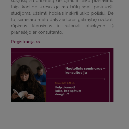
susijusių su prioritetų dėliojimu ir laiko planavimu
taip, kad be streso galima būtų spėti pasiruošti
studijoms, užsiimti hobiais ir skirti laiko poilsiui. Be
to, seminaro metu dalyviai turės galimybę užduoti
rūpimus klausimus ir sulaukti atsakymo iš
pranešėjo ar konsultanto.
Registracija >>