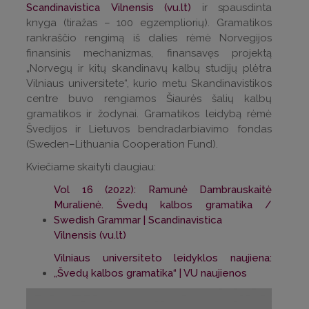
Scandinavistica
Vilnensis
(vu.lt)
ir spausdinta
knyga (tiražas – 100 egzempliorių). Gramatikos
rankraščio rengimą iš dalies rėmė Norvegijos
finansinis mechanizmas, finansavęs projektą
„Norvegų ir kitų skandinavų kalbų studijų plėtra
Vilniaus universitete“, kurio metu Skandinavistikos
centre buvo rengiamos Šiaurės šalių kalbų
gramatikos ir žodynai. Gramatikos leidybą rėmė
Švedijos ir Lietuvos bendradarbiavimo fondas
(Sweden–Lithuania Cooperation Fund).
Kviečiame skaityti daugiau:
Vol 16 (2022): Ramunė Dambrauskaitė
Muralienė. Švedų kalbos gramatika /
Swedish Grammar | Scandinavistica
Vilnensis (vu.lt)
Vilniaus universiteto leidyklos naujiena:
„Švedų kalbos gramatika“ | VU naujienos