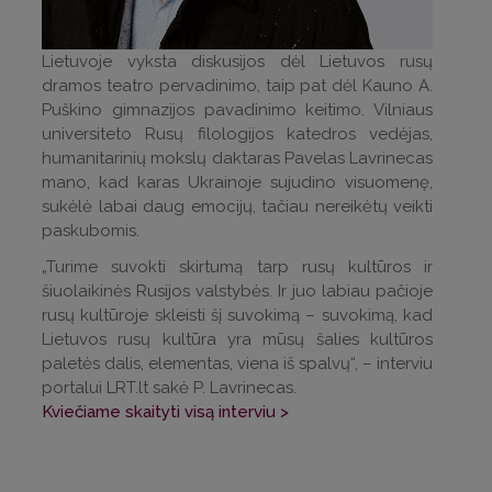
Lietuvoje vyksta diskusijos dėl Lietuvos rusų
dramos teatro pervadinimo, taip pat dėl Kauno A.
Puškino gimnazijos pavadinimo keitimo. Vilniaus
universiteto Rusų filologijos katedros vedėjas,
humanitarinių mokslų daktaras Pavelas Lavrinecas
mano, kad karas Ukrainoje sujudino visuomenę,
sukėlė labai daug emocijų, tačiau nereikėtų veikti
paskubomis.
„Turime suvokti skirtumą tarp rusų kultūros ir
šiuolaikinės Rusijos valstybės. Ir juo labiau pačioje
rusų kultūroje skleisti šį suvokimą – suvokimą, kad
Lietuvos rusų kultūra yra mūsų šalies kultūros
paletės dalis, elementas, viena iš spalvų“, – interviu
portalui LRT.lt sakė P. Lavrinecas.
Kviečiame skaityti visą interviu >