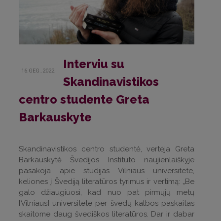
Interviu su
16.GEG..2022
Skandinavistikos
centro studente Greta
Barkauskyte
Skandinavistikos centro studentė, vertėja Greta
Barkauskytė Švedijos Instituto naujienlaiškyje
pasakoja apie studijas Vilniaus universitete,
keliones į Švediją literatūros tyrimus ir vertimą:
„Be
galo džiaugiuosi, kad nuo pat pirmųjų metų
[Vilniaus] universitete per švedų kalbos paskaitas
skaitome daug švediškos literatūros. Dar ir dabar