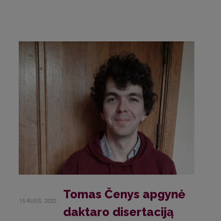
Tomas Čenys apgynė
15.RUGS..2022
daktaro disertaciją