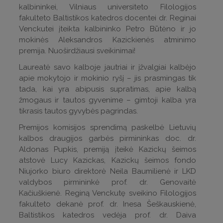
kalbininkei, Vilniaus universiteto Filologijos
fakulteto Baltistikos katedros docentei dr. Reginai
Venckutei įteikta kalbininko Petro Būtėno ir jo
mokinės Aleksandros Kazickienės atminimo
premija. Nuoširdžiausi sveikinimai!
Laureatė savo kalboje jautriai ir įžvalgiai kalbėjo
apie mokytojo ir mokinio ryšį – jis prasmingas tik
tada, kai yra abipusis supratimas, apie kalbą
žmogaus ir tautos gyvenime – gimtoji kalba yra
tikrasis tautos gyvybės pagrindas.
Premijos komisijos sprendimą paskelbė Lietuvių
kalbos draugijos garbės pirmininkas doc. dr.
Aldonas Pupkis, premiją įteikė Kazickų šeimos
atstovė Lucy Kazickas, Kazickų šeimos fondo
Niujorko biuro direktorė Neila Baumilienė ir LKD
valdybos pirmininkė prof. dr. Genovaitė
Kačiuškienė. Reginą Venckutę sveikino Filologijos
fakulteto dekanė prof. dr. Inesa Šeškauskienė,
Baltistikos katedros vedėja prof. dr. Daiva