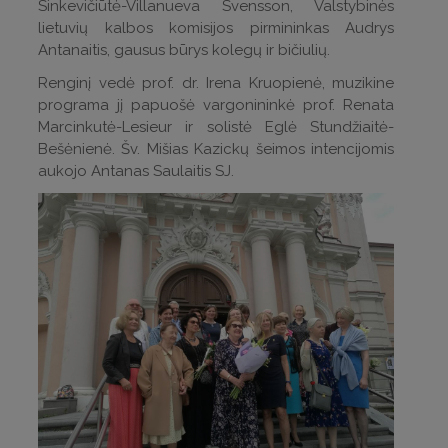
Sinkevičiūtė-Villanueva Svensson, Valstybinės
lietuvių kalbos komisijos pirmininkas Audrys
Antanaitis, gausus būrys kolegų ir bičiulių.
Renginį vedė prof. dr. Irena Kruopienė, muzikine
programa jį papuošė vargonininkė prof. Renata
Marcinkutė-Lesieur ir solistė Eglė Stundžiaitė-
Bešėnienė. Šv. Mišias Kazickų šeimos intencijomis
aukojo Antanas Saulaitis SJ.