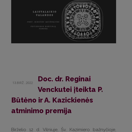
Doc. dr. Reginai
13.BIRŽ..2022
Venckutei įteikta P.
Būtėno ir A. Kazickienės
atminimo premija
Birželio 12 d. Vilniuje, Šv. Kazimiero bažnyčioje,