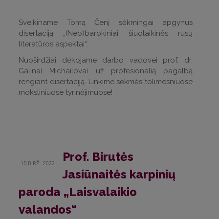
Sveikiname Tomą Čenį sėkmingai apgynus
disertaciją „(Neo)barokiniai šiuolaikinės rusų
literatūros aspektai“.
Nuoširdžiai dėkojame darbo vadovei prof. dr.
Galinai Michailovai už profesionalią pagalbą
rengiant disertaciją. Linkime sėkmės tolimesniuose
moksliniuose tyrinėjimuose!
Prof. Birutės
15.BIRŽ..2022
Jasiūnaitės karpinių
paroda „Laisvalaikio
valandos“