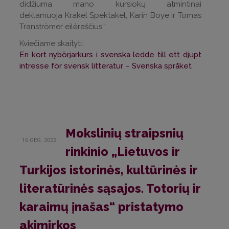
didžiuma mano kursiokų atmintinai
deklamuoja Krakel Spektakel, Karin Boye ir Tomas
Transtr
ömer
eilėraščius.“
Kviečiame skaityti:
En kort nybörjarkurs i svenska ledde till ett djupt
intresse för svensk litteratur – Svenska språket
Mokslinių straipsnių
16.GEG..2022
rinkinio „Lietuvos ir
Turkijos istorinės, kultūrinės ir
literatūrinės sąsajos. Totorių ir
karaimų įnašas“ pristatymo
akimirkos