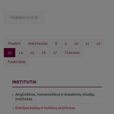
Puslapis 13 iš 31
Pradėti
Ankstesnis
8
9
10
11
12
13
14
15
16
17
Tolesnis
Paskutinis
INSTITUTAI
Anglistikos, romanistikos ir klasikinių studijų
institutas
Baltijos kalbų ir kultūrų institutas