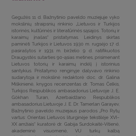
Gegužės 11 d. Bažnytinio paveldo muziejuje vyko
mokslinių straipsnių rinkinio „Lietuvos ir Turkijos
istorinės, kultūrinės ir literatūrinės sąsajos. Totorių ir
karaimų įnašas“ pristatymas. Leidinys skirtas
paminėti Turkijos ir Lietuvos 1930 m. rugsėjo 17 d.
pasirašytos ir 1931 m. birželio 9 d. ratifikuotos
Draugystės sutarties 90-ąsias metines, prisimenant
Lietuvos totorių ir karaimų indėlį į istorinius
santykius. Pristatymo renginyje dalyvavo rinkinio
sudarytoja ir mokslinė redaktorė doc. dr. Galina
Miškinienė, knygos recenzentas dr. Tomas Čelkis,
Turkijos Respublikos ambasadorius Lietuvoje J. E.
Gökhan Turan, Azerbaidžano Respublikos
ambasadorius Lietuvoje J. E. Dr. Tamerlan Garayev,
Bažnytinio paveldo muziejaus parodos „Pro Rytų
vartus: Orientas Lietuvos liturginėje tekstilėje XVI–
XX amžiais“ kuratorė dr. Gabija Surdokaitė-Vitienė,
akademinė visuomenė, VU turkų kalbą