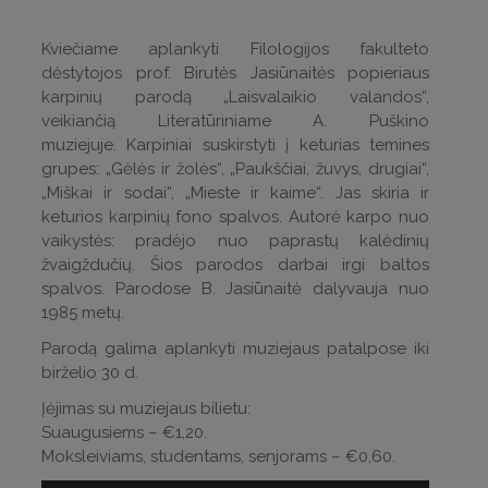
Kviečiame aplankyti Filologijos fakulteto
dėstytojos prof. Birutės Jasiūnaitės popieriaus
karpinių parodą „Laisvalaikio valandos“,
veikiančią Literatūriniame A. Puškino
muziejuje. Karpiniai suskirstyti į keturias temines
grupes: „Gėlės ir žolės“, „Paukščiai, žuvys, drugiai“,
„Miškai ir sodai“, „Mieste ir kaime“. Jas skiria ir
keturios karpinių fono spalvos. Autorė karpo nuo
vaikystės: pradėjo nuo paprastų kalėdinių
žvaigždučių. Šios parodos darbai irgi baltos
spalvos. Parodose B. Jasiūnaitė dalyvauja nuo
1985 metų.
Parodą galima aplankyti muziejaus patalpose iki
birželio 30 d.
Įėjimas su muziejaus bilietu:
Suaugusiems – €1,20.
Moksleiviams, studentams, senjorams – €0,60.