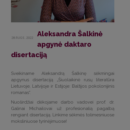
Aleksandra Šalkinė
28.RUGS..2022
apgynė daktaro
disertaciją
Sveikiname Aleksandrą Šalkinę sėkmingai
apgynus disertaciją „Šiuolaikinė rusų literatūra
Lietuvoje, Latvijoje ir Estijoje: Baltijos pokolonijinis
romanas“.
Nuoširdžiai dėkojame darbo vadovei prof. dr.
Galinai Michailovai už profesionalią pagalbą
rengiant disertaciją. Linkime sėkmės tolimesniuose
moksliniuose tyrinėjimuose!