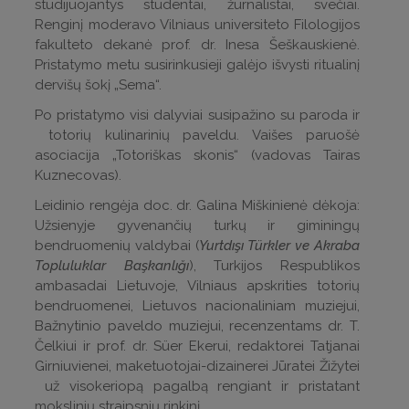
studijuojantys studentai, žurnalistai, svečiai.
Renginį moderavo Vilniaus universiteto Filologijos
fakulteto dekanė prof. dr. Inesa Šeškauskienė.
Pristatymo metu susirinkusieji galėjo išvysti ritualinį
dervišų šokį „Sema“.
Po pristatymo visi dalyviai susipažino su paroda ir
totorių kulinarinių paveldu. Vaišes paruošė
asociacija „Totoriškas skonis“ (vadovas Tairas
Kuznecovas).
Leidinio rengėja doc. dr. Galina Miškinienė dėkoja:
Užsienyje gyvenančių turkų ir giminingų
bendruomenių valdybai (
Yurtdışı Türkler ve Akraba
Topluluklar Başkanlığı
), Turkijos Respublikos
ambasadai Lietuvoje, Vilniaus apskrities totorių
bendruomenei, Lietuvos nacionaliniam muziejui,
Bažnytinio paveldo muziejui, recenzentams dr. T.
Čelkiui ir prof. dr. Süer Ekerui, redaktorei Tatjanai
Girniuvienei, maketuotojai-dizainerei Jūratei Žižytei
už visokeriopą pagalbą rengiant ir pristatant
mokslinių straipsnių rinkinį.