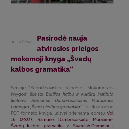
Pasirodė nauja
01.BIRŽ..2022
atvirosios prieigos
mokomoji knyga „Švedų
kalbos gramatika“
Serijoje “Scandinavistica Vilnensis. Mokomosios
knygos” išleista
Baltijos kalbų ir kultūrų instituto
lektorės Ramunės Dambrauskaitės Muralienės
parengta „Švedų kalbos gramatika“
. Tai elektroninė
PDF formato knyga, laisvai prieinama adresu
Vol
16
(2022):
Ramunė
Dambrauskaitė
Muralienė
.
Švedų
kalbos
gramatika
/
Swedish Grammar
|