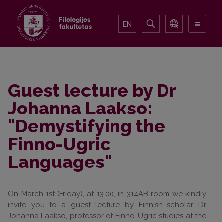
EN
Guest lecture by Dr
Johanna Laakso:
"Demystifying the
Finno-Ugric
Languages"
On March 1st (Friday), at 13.00, in 314AB room we kindly
invite you to a guest lecture by Finnish scholar Dr
Johanna Laakso, professor of Finno-Ugric studies at the