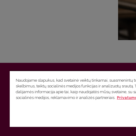
Vilniaus universitetas
Filologijos fakultetas | Universiteto g.
Naudojame slapukus, kad svetainė veiktų tinkamai, suasmenintų tu
skelbimus, teiktų socialinės medijos funkcijas ir analizuotų srautą. 
Studijų skyriaus
(studijų ir tvarkaraščio klausimai) tel. (0
dalijamės informacija apie tai, kaip naudojatės mūsų svetaine, su 
socialinės medijos, reklamavimo ir analizės partneriais.
Privatumo
Administracijos
(personalo, auditorijų ir komunikacijos kla
Lietuvių kalbos kursų klausimai
tel. (0 5) 268 7214 |
htt
VU privatumo politika