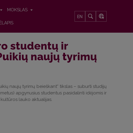
MOKSLAS
EN
ĖLAPIS
o studentų ir
Puikių naujų tyrimų
ių naujų tyrimų beieškant“ tikslas – suburti studijų
metus) apgynusius studentus pasidalinti idėjomis ir
 kultūros lauko aktualijas.