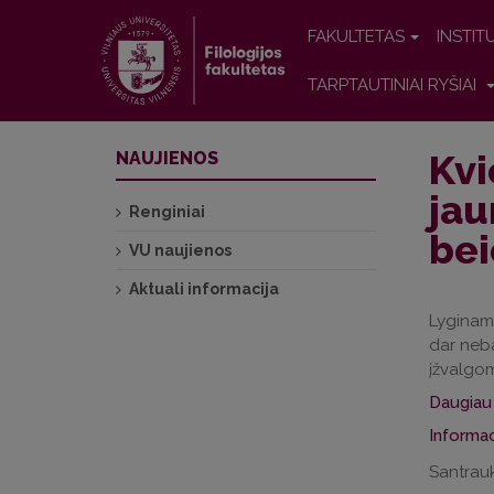
FAKULTETAS
INSTIT
TARPTAUTINIAI RYŠIAI
Kvi
NAUJIENOS
jau
Renginiai
bei
VU naujienos
Aktuali informacija
Lyginamų
dar neba
įžvalgom
Daugiau 
Informac
Santrauk