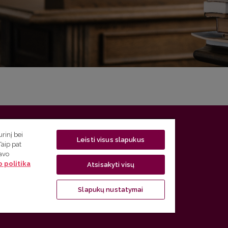
 5, LT-01131 Vilnius
rinį bei
Leisti visus slapukus
Taip pat
 5) 268 7208 | El. paštas
studijos@flf.vu.lt
savo
 politika
usimai) tel. (0 5) 268 7207 | El. paštas
flf@flf.vu.lt
Atsisakyti visų
ps://www.flf.vu.lt/lsk
| El. paštas
andrius.apinis@flf.vu.lt
Slapukų nustatymai