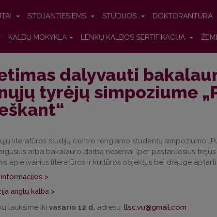
UTAI
STOJANTIESIEMS
STUDIJOS
DOKTORANTŪRA
KALBŲ MOKYKLA
LENKŲ KALBOS SERTIFIKACIJA
ŽEM
etimas dalyvauti bakalaur
nųjų tyrėjų simpoziume „
eškant“
jų literatūros studijų centro rengiamo studentų simpoziumo „Puik
igusius arba bakalauro darbą neseniai (per pastaruosius trejus 
is apie įvairius literatūros ir kultūros objektus bei drauge aptarti
informacijos >
ija anglų kalba >
ų lauksime iki
vasario 12 d.
adresu:
llsc.vu@gmail.com