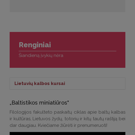
Renginiai
Šiandieną įvykių nėra
Lietuvių kalbos kursai
Lietuvių kalbos kursai >
„Baltistikos miniatiūros"
Kontaktai klausimams:
Filologijos fakulteto paskaitų ciklas apie baltų kalbas
ir kultūras, Lietuvos žydų, totorių ir kitų tautų raštiją bei
Tel.: (0 5) 268 7214
dar daugiau. Kviečiame žiūrėti ir prenumeruoti!
El. p.:
andrius.apinis@flf.vu.lt