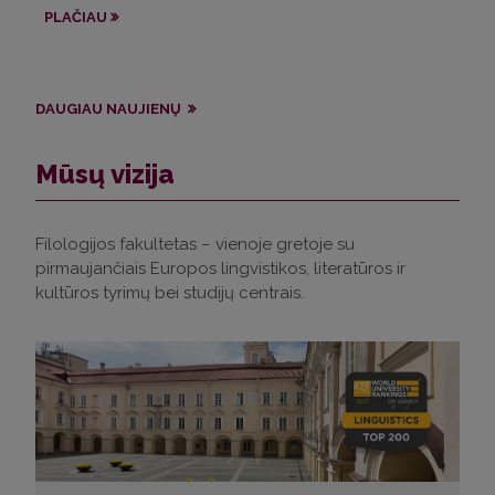
ap
PLAČIAU
PL
DAUGIAU NAUJIENŲ
Mūsų vizija
Filologijos fakultetas – vienoje gretoje su
pirmaujančiais Europos lingvistikos, literatūros ir
kultūros tyrimų bei studijų centrais.