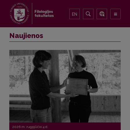
EN
Naujienos
2026 m. rugpjūčio 4 d.
2026