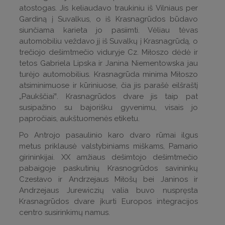
atostogas. Jis keliaudavo traukiniu iš Vilniaus per
Gardiną į Suvalkus, o iš Krasnagrūdos būdavo
siunčiama karieta jo pasiimti. Vėliau tėvas
automobiliu veždavo jį iš Suvalkų į Krasnagrūdą, o
trečiojo dešimtmečio viduryje Cz. Miłoszo dėdė ir
tetos Gabriela Lipska ir Janina Niementowska jau
turėjo automobilius. Krasnagrūda minima Miłoszo
atsiminimuose ir kūriniuose, čia jis parašė eilšraštį
„Paukščiai‟. Krasnagrūdos dvare jis taip pat
susipažino su bajorišku gyvenimu, visais jo
papročiais, aukštuomenės etiketu.
Po Antrojo pasaulinio karo dvaro rūmai ilgus
metus priklausė valstybiniams miškams, Pamario
girininkijai. XX amžiaus dešimtojo dešimtmečio
pabaigoje paskutinių Krasnogrūdos savininkų
Czesłavo ir Andrzejaus Miłošų bei Janinos ir
Andrzejaus Jurewiczių valia buvo nuspręsta
Krasnagrūdos dvare įkurti Europos integracijos
centro susirinkimų namus.