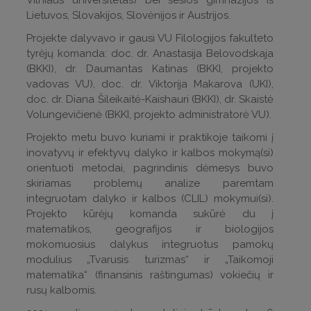
Vilniaus universitetas) bei šešios gimnazijos iš
Lietuvos, Slovakijos, Slovėnijos ir Austrijos.
Projekte dalyvavo ir gausi VU Filologijos fakulteto
tyrėjų komanda: doc. dr. Anastasija Belovodskaja
(BKKI), dr. Daumantas Katinas (BKKI, projekto
vadovas VU), doc. dr. Viktorija Makarova (UKI),
doc. dr. Diana Šileikaitė-Kaishauri (BKKI), dr. Skaistė
Volungevičienė (BKKI, projekto administratorė VU).
Projekto metu buvo kuriami ir praktikoje taikomi į
inovatyvų ir efektyvų dalyko ir kalbos mokymą(si)
orientuoti metodai, pagrindinis dėmesys buvo
skiriamas problemų analize paremtam
integruotam dalyko ir kalbos (CLIL) mokymui(si).
Projekto kūrėjų komanda sukūrė du į
matematikos, geografijos ir biologijos
mokomuosius dalykus integruotus pamokų
modulius „Tvarusis turizmas“ ir „Taikomoji
matematika“ (finansinis raštingumas) vokiečių ir
rusų kalbomis.