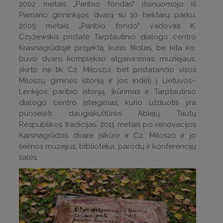
2002 metais „Paribio fondas‟ išsinuomojo iš
Pamario girininkijos dvarą su 10 hektarų parku.
2005 metais „Paribio fondo‟ vadovas K.
Czyżewskis pristatė Tarptautinio dialogo centro
Krasnagrūdoje projektą, kurio tikslas, be kita ko,
buvo dvaro komplekso atgaivinimas, muziejaus,
skirto ne tik Cz. Miłoszui, bet pristatančio visos
Miloszų giminės istoriją ir jos indėlį į Lietuvos–
Lenkijos paribio istoriją, įkūrimas ir Tarptautinio
dialogo centro įsteigimas, kurio užduotis yra
puoselėti daugiakultūrės Abiejų Tautų
Respublikos tradicijas. 2011 metais po renovacijos
Karsnagrūdos dvare įsikūrė ir Cz. Miłoszo ir jo
šeimos muziejus, biblioteka, parodų ir konferencijų
salės.