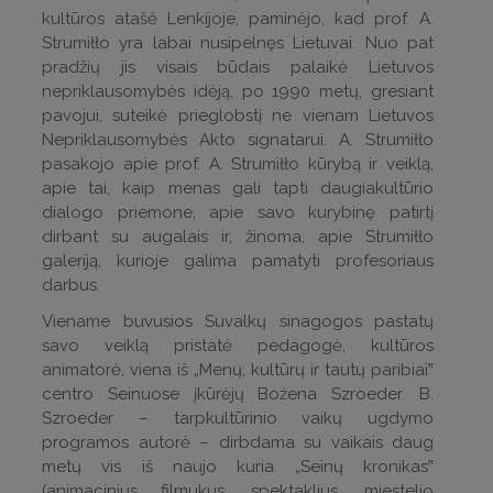
kultūros atašė Lenkijoje, paminėjo, kad prof. A.
Strumiłło yra labai nusipelnęs Lietuvai. Nuo pat
pradžių jis visais būdais palaikė Lietuvos
nepriklausomybės idėją, po 1990 metų, gresiant
pavojui, suteikė prieglobstį ne vienam Lietuvos
Nepriklausomybės Akto signatarui. A. Strumiłło
pasakojo apie prof. A. Strumiłło kūrybą ir veiklą,
apie tai, kaip menas gali tapti daugiakultūrio
dialogo priemone, apie savo kurybinę patirtį
dirbant su augalais ir, žinoma, apie Strumiłło
galeriją, kurioje galima pamatyti profesoriaus
darbus.
Viename buvusios Suvalkų sinagogos pastatų
savo veiklą pristatė pedagogė, kultūros
animatorė, viena iš „Menų, kultūrų ir tautų paribiai‟
centro Seinuose įkūrėjų Bożena Szroeder. B.
Szroeder – tarpkultūrinio vaikų ugdymo
programos autorė – dirbdama su vaikais daug
metų vis iš naujo kuria „Seinų kronikas‟
(animacinius filmukus, spektaklius, miestelio