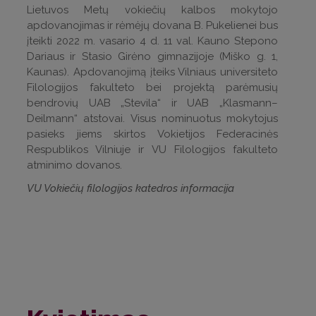
Lietuvos Metų vokiečių kalbos mokytojo
apdovanojimas ir rėmėjų dovana B. Pukelienei bus
įteikti 2022 m. vasario 4 d. 11 val. Kauno Stepono
Dariaus ir Stasio Girėno gimnazijoje (Miško g. 1,
Kaunas). Apdovanojimą įteiks Vilniaus universiteto
Filologijos fakulteto bei projektą parėmusių
bendrovių UAB „Stevila“ ir UAB „Klasmann–
Deilmann“ atstovai. Visus nominuotus mokytojus
pasieks jiems skirtos Vokietijos Federacinės
Respublikos Vilniuje ir VU Filologijos fakulteto
atminimo dovanos.
VU Vokiečių filologijos katedros informacija