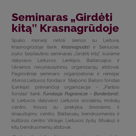
Seminaras „Girdėti
kitą‟ Krasnagrūdoje
Spalio mėnesį netoli sienos su Lietuva,
Krasnogrūdoje (lenk.
Krasnogruda
) ir Seinuose,
įvyko tarptautinis seminaras „Girdėti kitą‟, kuriame
dalyvavo Lietuvos, Lenkijos, Baltarusijos ir
Ukrainos nevyriausybinių organizacijų atstovai.
Pagrindiniai seminaro organizatoriai ir remėjai:
Atviros Lietuvos fondas ir Stepono Batoro fondas
(Lenkija), priimančioji organizacija – „Paribio
fondas“ (lenk.
Fundacja Pogranicze – Borderland
).
Iš Lietuvos dalyvavo Lietuvos socialinių mokslų
centro, Kovos su prekyba žmonėmis ir
išnaudojimu centro, Baltarusių bendruomenės ir
kultūros centro Vilniuje, Lietuvos žydų (litvakų) ir
kitų bendruomenių atstovai.