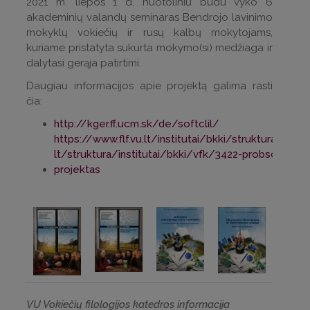
2021 m. liepos 1 d. nuotoliniu būdu vyko 6
akademinių valandų seminaras Bendrojo lavinimo
mokyklų vokiečių ir rusų kalbų mokytojams,
kuriame pristatyta sukurta mokymo(si) medžiaga ir
dalytasi gerąja patirtimi.
Daugiau informacijos apie projektą galima rasti
čia:
http://kger.ff.ucm.sk/de/softclil/
https://www.flf.vu.lt/institutai/bkki/struktura/vfk/
lt/struktura/institutai/bkki/vfk/3422-probsofclil-
projektas
VU Vokiečių filologijos katedros informacija