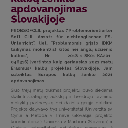
apdovanojimas
Slovakijoje
PROBSOFCLIL projektas ("Problemorientierter
Soft CLIL Ansatz für nichtenglischen FS-
Unterricht", liet. "Problemomis grįsto IDKM
taikymas mokant(is) kitos nei anglų užsienio
kalbos", Nr. 2018-1-SK01-KA201-
046316) įvertintas kaip geriausias 2021 metų
Erasmus+ kalbų projektas Slovakijoje. Jam
suteiktas Europos kalbų ženklo 2021
apdovanojimas.
Šiuo trejų metų trukmės projektu buvo siekiama
skatinti strateginę aukštųjų ir bendrojo lavinimo
mokyklų partnerystę bei dalintis gerąja patirtimi.
Projekte dalyvavo trys universitetai (Univerzita sv.
Cyrila a Metoda v Trnave (Slovakija, projekto
koordinatorius), Univerza v Mariboru (Slovėnija) ir