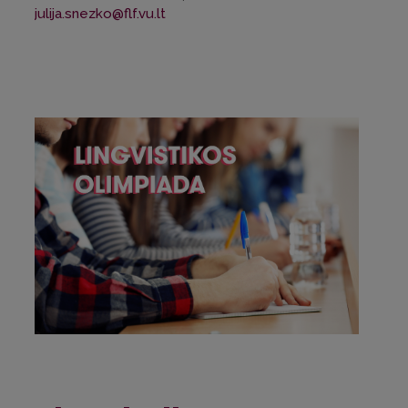
julija.snezko@flf.vu.lt