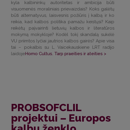
kyla kalbininkų autoritetas ir ambicija būti
visuomenės moraliniais prievaizdais? Koks galėtų
būti alternatyvus, laisvesnis požiūris į kalbą ir ko
reikia, kad kalbos politika pamažu keistųsi? Kaip
reikėtų paįvairinti lietuvių kalbos ir literatūros
mokymą mokykloje? Kodėl tokį skandalą sukėlė
VU priimtos lyčiai jautrios kalbos gairės? Apie visa
tai – pokalbis su L. Vaicekauskiene LRT radijo
laidoje
Homo Cultus. Tarp praeities ir ateities >
PROBSOFCLIL
projektui – Europos
kalbų ženklo