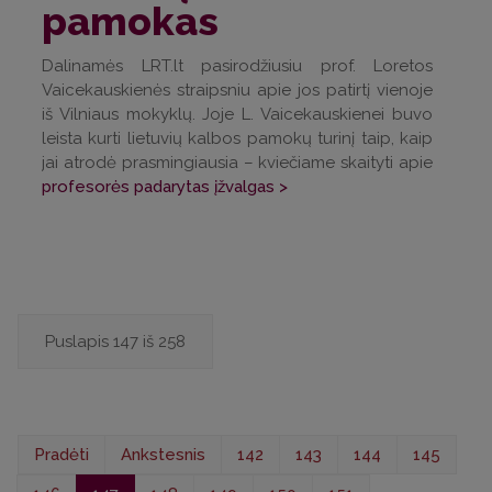
pamokas
Dalinamės LRT.lt pasirodžiusiu prof. Loretos
Vaicekauskienės straipsniu apie jos patirtį vienoje
iš Vilniaus mokyklų. Joje L. Vaicekauskienei buvo
leista kurti lietuvių kalbos pamokų turinį taip, kaip
jai atrodė prasmingiausia – kviečiame skaityti apie
profesorės padarytas įžvalgas >
Puslapis 147 iš 258
Pradėti
Ankstesnis
142
143
144
145