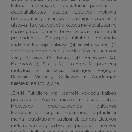
kalbos mokymą(si), tarpkultūrinį pažinimą ir
daugiakalbystės sklaidą. Lietuvos mokyklų
bendruomenių nariai, švietimo įstaigų ir asociacijų
atstovai, taip pat vokiečių kalbos mylėtojai 2021 m.
spalio-gruodžio mėn. buvo kviečiami nominuoti
pretendentus. Filologijos fakulteto dekanato
sudaryta komisija sulaukė 34 anketų su net 32
vokiečių kalbos mokytojų vardais iš įvairių Lietuvos
vietų: Vilniaus (10), Kauno (4), Panevėžio (4),
Klaipėdos (3), Šiaulių (2), Palangos (2), po vieną
mokytoją iš Šimkaičių, Kretingos, Pagėgių,
Raseinių, Viekšnių, Garliavos ir Akademijos
miestelio Kauno rajone.
„Birutė Pukelienė yra ilgametė vokiečių kalbos
puoselėtoja Kauno mieste ir visoje šalyje.
Mokytojos organizuojamos dalykinės
konferencijos, renginiai mokiniams, tarptautiniai
mainai, publikuojami straipsniai, darbas Lietuvos
mokinių vokiečių kalbos olimpiadoje ir Lietuvos
vokiečių kalbos mokytojų asociacijos valdyboje