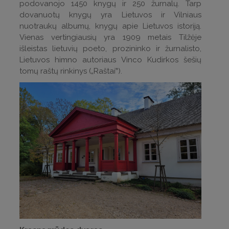
podovanojo 1450 knygų ir 250 žurnalų. Tarp
dovanuotų knygų yra Lietuvos ir Vilniaus
nuotraukų albumų, knygų apie Lietuvos istoriją.
Vienas vertingiausių yra 1909 metais Tilžėje
išleistas lietuvių poeto, prozininko ir žurnalisto,
Lietuvos himno autoriaus Vinco Kudirkos šešių
tomų raštų rinkinys („Raštai‟).