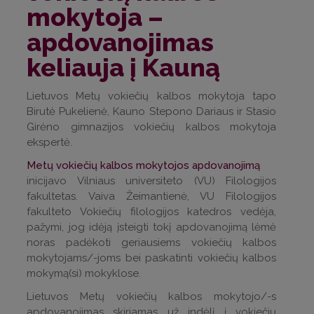
mokytoja –
apdovanojimas
keliauja į Kauną
Lietuvos Metų vokiečių kalbos mokytoja tapo
Birutė Pukelienė, Kauno Stepono Dariaus ir Stasio
Girėno gimnazijos vokiečių kalbos mokytoja
ekspertė.
Metų vokiečių kalbos mokytojos apdovanojimą
inicijavo Vilniaus universiteto (VU) Filologijos
fakultetas. Vaiva Žeimantienė, VU Filologijos
fakulteto Vokiečių filologijos katedros vedėja,
pažymi, jog idėją įsteigti tokį apdovanojimą lėmė
noras padėkoti geriausiems vokiečių kalbos
mokytojams/-joms bei paskatinti vokiečių kalbos
mokymą(si) mokyklose.
Lietuvos Metų vokiečių kalbos mokytojo/-s
apdovanojimas skiriamas už indėlį į vokiečių