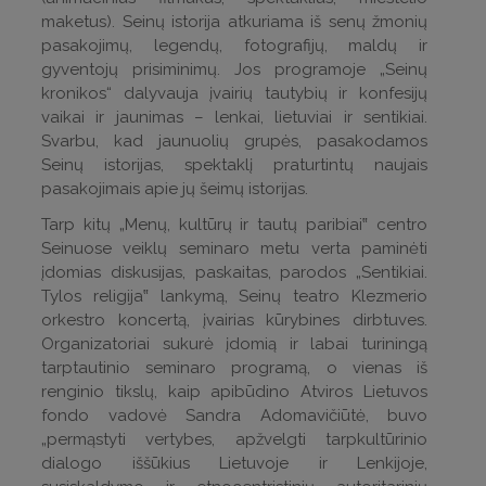
maketus). Seinų istorija atkuriama iš senų žmonių
pasakojimų, legendų, fotografijų, maldų ir
gyventojų prisiminimų. Jos programoje „Seinų
kronikos“ dalyvauja įvairių tautybių ir konfesijų
vaikai ir jaunimas – lenkai, lietuviai ir sentikiai.
Svarbu, kad jaunuolių grupės, pasakodamos
Seinų istorijas, spektaklį praturtintų naujais
pasakojimais apie jų šeimų istorijas.
Tarp kitų „Menų, kultūrų ir tautų paribiai‟ centro
Seinuose veiklų seminaro metu verta paminėti
įdomias diskusijas, paskaitas, parodos „Sentikiai.
Tylos religija‟ lankymą, Seinų teatro Klezmerio
orkestro koncertą, įvairias kūrybines dirbtuves.
Organizatoriai sukurė įdomią ir labai turiningą
tarptautinio seminaro programą, o vienas iš
renginio tikslų, kaip apibūdino Atviros Lietuvos
fondo vadovė Sandra Adomavičiūtė, buvo
„permąstyti vertybes, apžvelgti tarpkultūrinio
dialogo iššūkius Lietuvoje ir Lenkijoje,