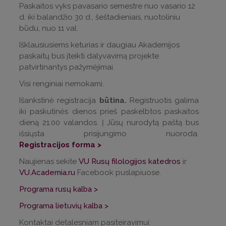
Paskaitos vyks pavasario semestre nuo vasario 12
d. iki balandžio 30 d., šeštadieniais, nuotoliniu
būdu, nuo 11 val.
Išklausiusiems keturias ir daugiau Akademijos
paskaitų bus įteikti dalyvavimą projekte
patvirtinantys pažymėjimai.
Visi renginiai nemokami.
Išankstinė registracija
būtina.
Registruotis galima
iki paskutinės dienos prieš paskelbtos paskaitos
dieną 21.00 valandos. Į Jūsų nurodytą paštą bus
išsiųsta prisijungimo nuoroda.
Registracijos forma >
Naujienas sekite
VU Rusų filologijos katedros
ir
VU.Academia.ru
Facebook puslapiuose.
Programa rusų kalba >
Programa lietuvių kalba >
Kontaktai detalesniam pasiteiravimui: