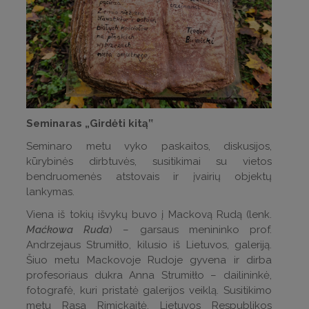
Seminaras „Girdėti kitą‟
Seminaro metu vyko paskaitos, diskusijos,
kūrybinės dirbtuvės, susitikimai su vietos
bendruomenės atstovais ir įvairių objektų
lankymas.
Viena iš tokių išvykų buvo į Mackovą Rudą (lenk.
Maćkowa Ruda
) – garsaus menininko prof.
Andrzejaus Strumiłło, kilusio iš Lietuvos, galeriją.
Šiuo metu Mackovoje Rudoje gyvena ir dirba
profesoriaus dukra Anna Strumiłło – dailininkė,
fotografė, kuri pristatė galerijos veiklą. Susitikimo
metu Rasa Rimickaitė, Lietuvos Respublikos