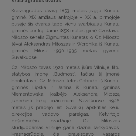
Krasnagrūdos dvaras
Krasnagrūdos dvarą 1853 metais įsigijo Kunatų
giminė. XIX amžiaus antrojoje – XX a. pirmojoje
pusėje šis dvaras tapo vienu svarbiausių Kunatų
giminės centrų. Jame 1858 metais gimė Czesławo
Miłoszo senelis Zigmuntas Kunatas, o Cz. Miłoszo
tėvai Aleksandras Miłoszas ir Weronika iš Kunatų
giminės Miłosz 1930–1935 metais gyveno
Suvalkuose.
Cz. Miłoszo tėvas 1920 metais įkūrė Vilniuje tiltų
statybos įmonę „Budmost‟, tačiau šį įmonė
bankrutavo. Cz. Miłoszo tetos Gabriela iš Kunatų
giminės Lipska ir Janina iš Kunatų giminės
Niementowska įkalbėjo Aleksandrą Miłoszą
įsidarbinti kelių inžinieriumi Suvalkuose. 1926
metais jis pradėjo eiti Suvalkų apskrities kelių
direkcijos vadovo pareigas. Ketvirtojo
dešimtmečio pradžioje Cz. Miłoszas
studijuodamas Vilniuje gana dažnai lankydavosi
Krasnagrūdoje, čia praleisdavo vasaros