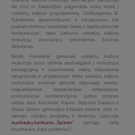
(iki 2021 m. balandžio) pagrindžia svarų indėlį į
vokiečių kalbos populiarinimą. Didžiuojamės B.
Pukelienės geranoriškumu ir iniciatyvumu bei
puikiais mokinių rezultatais šalies ir tarptautiniuose
konkursuose“, sako Lietuvos vokiečių kalbos
mokytojų asociacijos prezidentas Edvinas
Šimulynas.
Birutė Pukelienė geriausia vokiečių kalbos
mokytoja buvo išrinkta atsižvelgiant į mokytojos
pedagoginę ir visuomeninę veiklą, dalyvavimą
renginiuose ir projektuose. Metų vokiečių kalbos
mokytojos mokiniai aktyviai dalyvauja miesto,
respublikinėse, tarptautinėse olimpiadose,
konkursuose, konferencijose, pelno prizines
vietas. Ieva Avižonytė, Kauno Stepono Dariaus ir
Stasio Girėno gimnazijos II klasės mokinė, 2021 m.
laimėjo vokiškų pėdsakų ir simbolių Lietuvoje
nuotraukų konkurso „Špūren“
pirmąją vietą
(nuotrauka „Karo palikimas“).