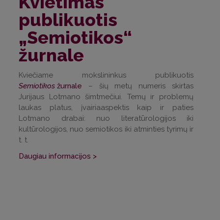
Kvietimas
publikuotis
„Semiotikos“
žurnale
Kviečiame mokslininkus publikuotis
Semiotikos
žurnale
– šių metų numeris skirtas
Jurijaus Lotmano šimtmečiui. Temų ir problemų
laukas platus, įvairiaaspektis kaip ir paties
Lotmano drabai: nuo literatūrologijos iki
kultūrologijos, nuo semiotikos iki atminties tyrimų ir
t. t.
Daugiau informacijos >