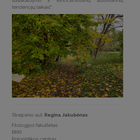
susiskaldymo ir etnocentristinių autoritarinių
tendencijų laikais‟.
Straipsnio aut.
Regina Jakubėnas
Filologijos fakultetas
BKKI
Polonistikos centras