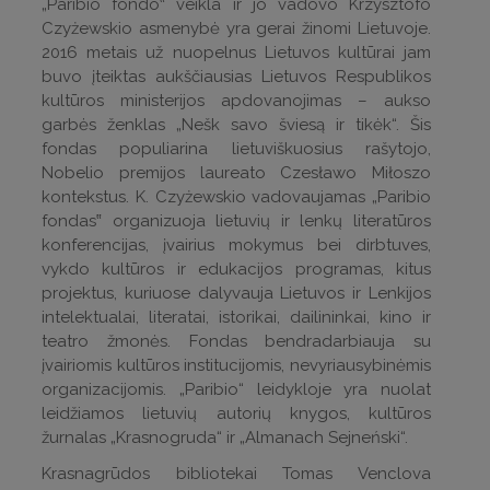
„Paribio fondo‟ veikla ir jo vadovo Krzysztofo
Czyżewskio asmenybė yra gerai žinomi Lietuvoje.
2016 metais už nuopelnus Lietuvos kultūrai jam
buvo įteiktas aukščiausias Lietuvos Respublikos
kultūros ministerijos apdovanojimas – aukso
garbės ženklas „Nešk savo šviesą ir tikėk“. Šis
fondas populiarina lietuviškuosius rašytojo,
Nobelio premijos laureato Czesławo Miłoszo
kontekstus. K. Czyżewskio vadovaujamas „Paribio
fondas‟ organizuoja lietuvių ir lenkų literatūros
konferencijas, įvairius mokymus bei dirbtuves,
vykdo kultūros ir edukacijos programas, kitus
projektus, kuriuose dalyvauja Lietuvos ir Lenkijos
intelektualai, literatai, istorikai, dailininkai, kino ir
teatro žmonės. Fondas bendradarbiauja su
įvairiomis kultūros institucijomis, nevyriausybinėmis
organizacijomis. „Paribio“ leidykloje yra nuolat
leidžiamos lietuvių autorių knygos, kultūros
žurnalas „Krasnogruda“ ir „Almanach Sejneński“.
Krasnagrūdos bibliotekai Tomas Venclova