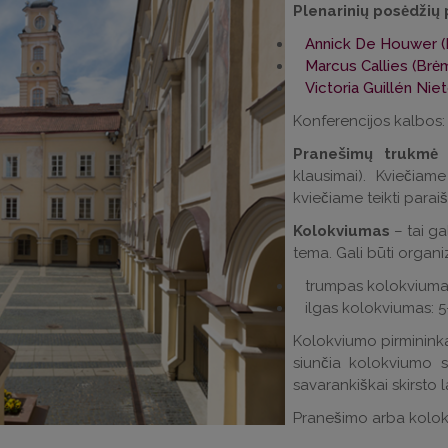
Plenarinių posėdžių 
Annick De Houwer (E
Marcus Callies (Brė
Victoria Guillén Niet
Konferencijos kalbos
Pranešimų trukme
klausimai). Kviečiam
kviečiame teikti parai
Kolokviumas
– tai ga
tema. Gali būti organ
trumpas kolokviumas: 3
ilgas kolokviumas: 5–6
Kolokviumo pirmininkas
siunčia kolokviumo 
savarankiškai skirsto l
Pranešimo arba kolo