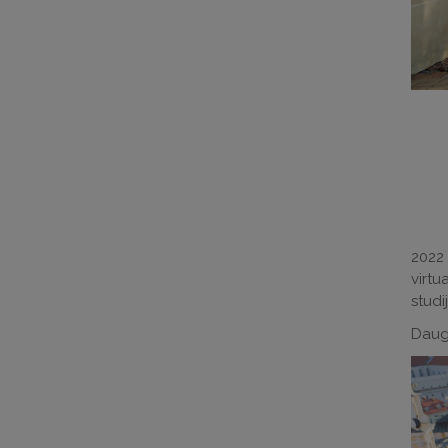
2022 
virtu
studi
Daugi