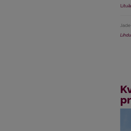
Litu
Jade 
Lihd
Kv
pr