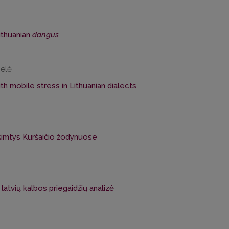
ithuanian
dangus
pelė
 mobile stress in Lithuanian dialects
šimtys Kuršaičio žodynuose
latvių kalbos priegaidžių analizė