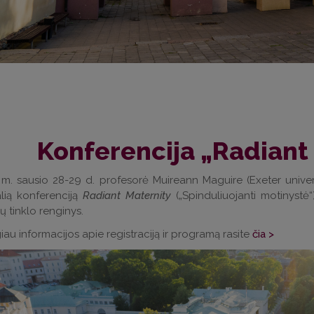
Konferencija „Radiant
m. sausio 28-29 d. profesorė Muireann Maguire (Exeter univers
alią konferenciją
Radiant Maternity
(„Spinduliuojanti motinystė
jų tinklo renginys.
au informacijos apie registraciją ir programą rasite
čia >