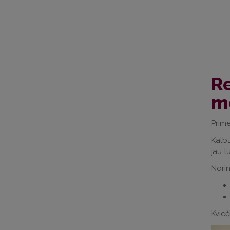
Re
m
Prime
Kalbų
jau t
Norin
Kvieč