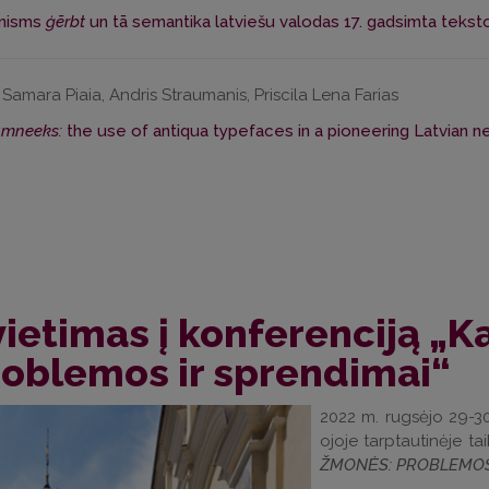
ānisms
ģērbt
un tā semantika latviešu valodas 17. gadsimta tekst
Samara Piaia, Andris Straumanis, Priscila Lena Farias
umneeks:
the use of antiqua typefaces in a pioneering Latvian ne
ietimas į konferenciją „K
oblemos ir sprendimai“
2022 m. rugsėjo 29-30 
ojoje tarptautinėje 
ŽMONĖS: PROBLEMOS