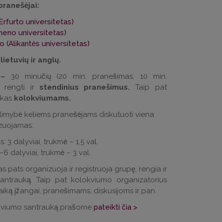
pranešėjai:
rfurto universitetas)
meno universitetas)
o (Alikantės universitetas)
:
lietuvių ir anglų.
̇ –
30 minučių (20 min. pranešimas, 10 min.
e rengti ir
stendinius pranešimus.
Taip pat
škas
kolokviumams.
limybė keliems pranešėjams diskutuoti viena
izuojamas:
 dalyviai, trukmė – 1,5 val.
 dalyviai, trukmė – 3 val.
 pats organizuoja ir registruoja grupę, rengia ir
santrauką. Taip pat kolokviumo organizatorius
aiką įžangai, pranešimams, diskusijoms ir pan.
kviumo santrauką prašome
pateikti čia >