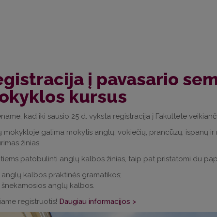
gistracija į pavasario se
okyklos kursus
name, kad iki sausio 25 d. vyksta registracija į Fakultete veikia
 mokykloje galima mokytis anglų, vokiečių, prancūzų, ispanų ir ru
urimas žinias.
tiems patobulinti anglų kalbos žinias, taip pat pristatomi du pap
anglų kalbos praktinės gramatikos;
šnekamosios anglų kalbos.
iame registruotis!
Daugiau informacijos >