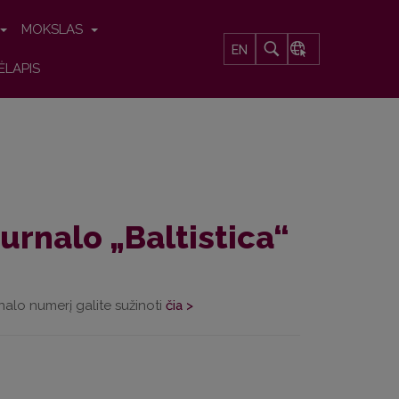
MOKSLAS
EN
ĖLAPIS
urnalo „Baltistica“
alo numerį galite sužinoti
čia >