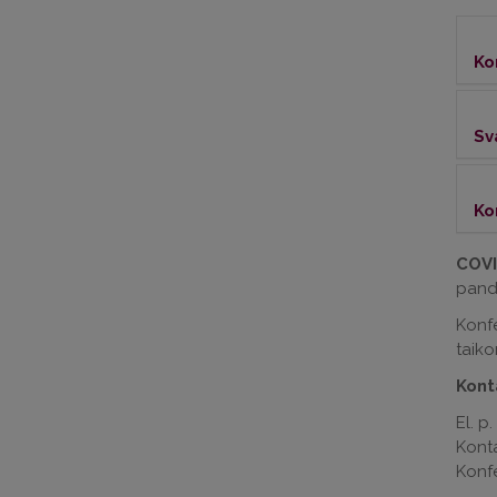
Ko
Sv
Ko
COVI
pandem
Konfe
taiko
Kont
El. p.
Konta
Konfe