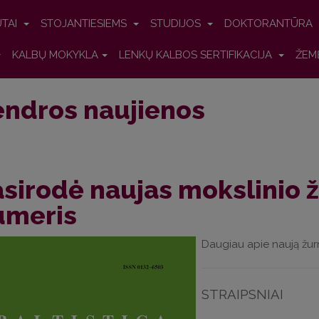
UTAI
STOJANTIESIEMS
STUDIJOS
DOKTORANTŪRA
KALBŲ MOKYKLA
LENKŲ KALBOS SERTIFIKACIJA
ŽEM
ndros naujienos
sirodė naujas mokslinio ž
umeris
Daugiau apie naują žurn
STRAIPSNIAI