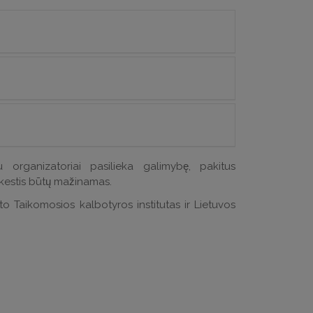
 – iki
2022 m. kovo 15 d.
̇s (500–700 žodžių) – iki
kovo 1 d.
organizatoriai pasilieka galimybę, pakitus
mokestis būtų mažinamas.
eto Taikomosios kalbotyros institutas ir Lietuvos
riams – 50 eurų
žymėjimą, – 10 eurų