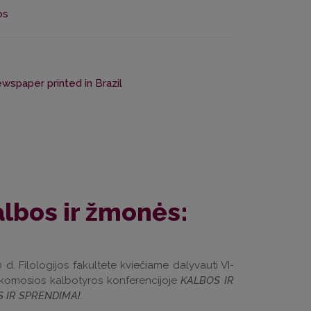
os
wspaper printed in Brazil
albos ir žmonės:
d. Filologijos fakultete kviečiame dalyvauti VI-
taikomosios kalbotyros konferencijoje
KALBOS IR
 IR SPRENDIMAI.