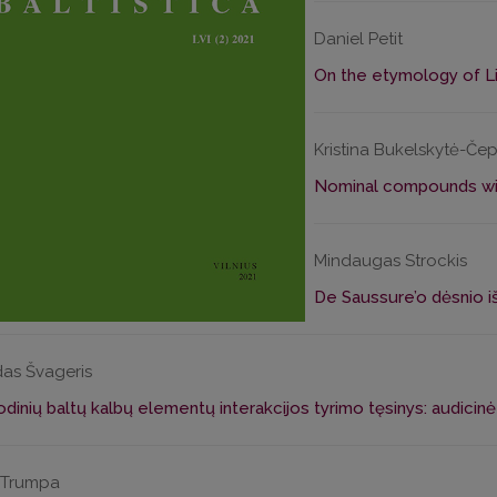
Daniel Petit
On the etymology of L
Kristina Bukelskytė-Če
Nominal compounds with
Mindaugas Strockis
De Saussure’o dėsnio i
as Švageris
dinių baltų kalbų elementų interakcijos tyrimo tęsinys: audicinė 
 Trumpa