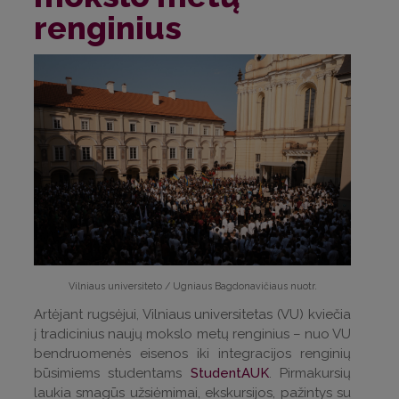
renginius
Vilniaus universiteto / Ugniaus Bagdonavičiaus nuotr.
Artėjant rugsėjui, Vilniaus universitetas (VU) kviečia
į tradicinius naujų mokslo metų renginius – nuo VU
bendruomenės eisenos iki integracijos renginių
būsimiems studentams
StudentAUK
. Pirmakursių
laukia smagūs užsiėmimai, ekskursijos, pažintys su