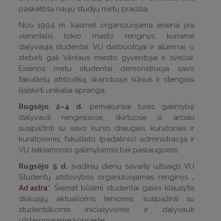
paskelbta naujų studijų metų pradžia.
Nuo 1994 m. kasmet organizuojama eisena yra
vienintelis tokio masto renginys, kuriame
dalyvauja studentai, VU darbuotojai ir alumnai, o
stebėti gali Vilniaus miesto gyventojai ir svečiai.
Eisenos metu studentai demonstruoja savo
fakultetų atributiką, skanduoja šūkius ir stengiasi
išsiskirti unikalia apranga.
Rugsėjo 2–4 d.
pirmakursiai turės galimybę
dalyvauti renginiuose, skirtuose iš arčiau
susipažinti su savo kurso draugais, kuratoriais ir
kuratorėmis, fakulteto (padalinio) administracija ir
VU teikiamomis galimybėmis bei paslaugomis.
Rugsėjo 5 d.
įvadinių dienų savaitę užbaigs VU
Studentų atstovybės organizuojamas renginys „
Ad astra
“. Šiemet būsimi studentai galės klausytis
diskusijų aktualiomis temomis, susipažinti su
studentiškomis iniciatyvomis ir dalyvauti
uždaromajame koncerte.