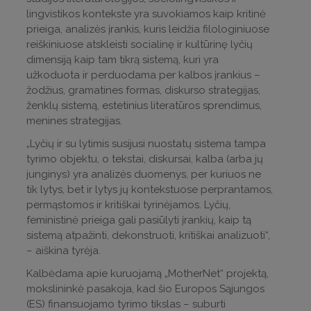
lingvistikos kontekste yra suvokiamos kaip kritinė
prieiga, analizės įrankis, kuris leidžia filologiniuose
reiškiniuose atskleisti socialinę ir kultūrinę lyčių
dimensiją kaip tam tikrą sistemą, kuri yra
užkoduota ir perduodama per kalbos įrankius –
žodžius, gramatines formas, diskurso strategijas,
ženklų sistemą, estetinius literatūros sprendimus,
menines strategijas.
„Lyčių ir su lytimis susijusi nuostatų sistema tampa
tyrimo objektu, o tekstai, diskursai, kalba (arba jų
junginys) yra analizės duomenys, per kuriuos ne
tik lytys, bet ir lytys jų kontekstuose perprantamos,
permąstomos ir kritiškai tyrinėjamos. Lyčių,
feministinė prieiga gali pasiūlyti įrankių, kaip tą
sistemą atpažinti, dekonstruoti, kritiškai analizuoti“,
– aiškina tyrėja.
Kalbėdama apie kuruojamą „MotherNet“ projektą,
mokslininkė pasakoja, kad šio Europos Sąjungos
(ES) finansuojamo tyrimo tikslas – suburti