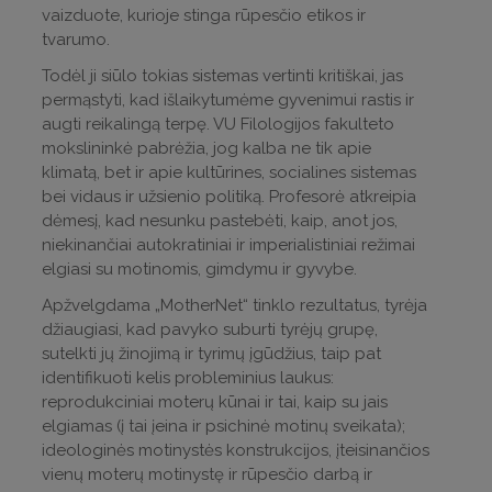
vaizduote, kurioje stinga rūpesčio etikos ir
tvarumo.
Todėl ji siūlo tokias sistemas vertinti kritiškai, jas
permąstyti, kad išlaikytumėme gyvenimui rastis ir
augti reikalingą terpę. VU Filologijos fakulteto
mokslininkė pabrėžia, jog kalba ne tik apie
klimatą, bet ir apie kultūrines, socialines sistemas
bei vidaus ir užsienio politiką. Profesorė atkreipia
dėmesį, kad nesunku pastebėti, kaip, anot jos,
niekinančiai autokratiniai ir imperialistiniai režimai
elgiasi su motinomis, gimdymu ir gyvybe.
Apžvelgdama „MotherNet“ tinklo rezultatus, tyrėja
džiaugiasi, kad pavyko suburti tyrėjų grupę,
sutelkti jų žinojimą ir tyrimų įgūdžius, taip pat
identifikuoti kelis probleminius laukus:
reprodukciniai moterų kūnai ir tai, kaip su jais
elgiamas (į tai įeina ir psichinė motinų sveikata);
ideologinės motinystės konstrukcijos, įteisinančios
vienų moterų motinystę ir rūpesčio darbą ir