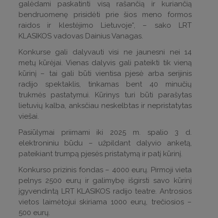
galėdami paskatinti visą rašančią ir kuriančią
bendruomenę prisidėti prie šios meno formos
raidos ir klestėjimo Lietuvoje“, – sako LRT
KLASIKOS vadovas Dainius Vanagas.
Konkurse gali dalyvauti visi ne jaunesni nei 14
metų kūrėjai. Vienas dalyvis gali pateikti tik vieną
kūrinį – tai gali būti vientisa pjesė arba serijinis
radijo spektaklis, tinkamas bent 40 minučių
trukmės pastatymui. Kūrinys turi būti parašytas
lietuvių kalba, anksčiau neskelbtas ir nepristatytas
viešai.
Pasiūlymai priimami iki 2025 m. spalio 3 d.
elektroniniu būdu – užpildant dalyvio anketą,
pateikiant trumpą pjesės pristatymą ir patį kūrinį.
Konkurso prizinis fondas – 4000 eurų. Pirmoji vieta
pelnys 2500 eurų ir galimybę išgirsti savo kūrinį
įgyvendintą LRT KLASIKOS radijo teatre. Antrosios
vietos laimėtojui skiriama 1000 eurų, trečiosios –
500 eurų.