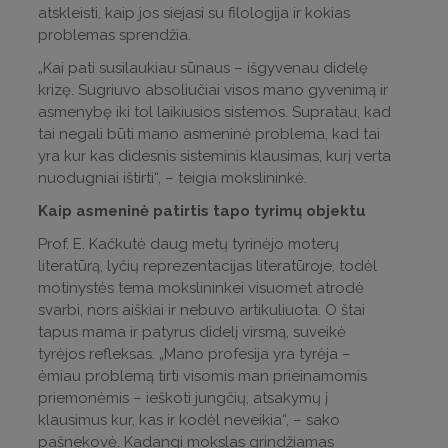
atskleisti, kaip jos siejasi su filologija ir kokias
problemas sprendžia.
„Kai pati susilaukiau sūnaus – išgyvenau didelę
krizę. Sugriuvo absoliučiai visos mano gyvenimą ir
asmenybę iki tol laikiusios sistemos. Supratau, kad
tai negali būti mano asmeninė problema, kad tai
yra kur kas didesnis sisteminis klausimas, kurį verta
nuodugniai ištirti“, – teigia mokslininkė.
Kaip asmeninė patirtis tapo tyrimų objektu
Prof. E. Kačkutė daug metų tyrinėjo moterų
literatūrą, lyčių reprezentacijas literatūroje, todėl
motinystės tema mokslininkei visuomet atrodė
svarbi, nors aiškiai ir nebuvo artikuliuota. O štai
tapus mama ir patyrus didelį virsmą, suveikė
tyrėjos refleksas. „Mano profesija yra tyrėja –
ėmiau problemą tirti visomis man prieinamomis
priemonėmis – ieškoti jungčių, atsakymų į
klausimus kur, kas ir kodėl neveikia“, – sako
pašnekovė. Kadangi mokslas grindžiamas