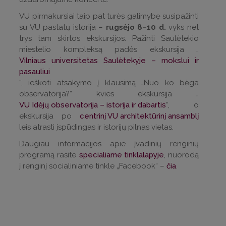
VU pirmakursiai taip pat turės galimybę susipažinti
su VU pastatų istorija –
rugsėjo 8–10 d.
vyks net
trys tam skirtos ekskursijos. Pažinti Saulėtekio
miestelio kompleksą padės ekskursija „
Vilniaus universitetas Saulėtekyje – mokslui ir
pasauliui
“, ieškoti atsakymo į klausimą „Nuo ko bėga
observatorija?“ kvies ekskursija „
VU Idėjų observatorija – istorija ir dabartis
“, o
ekskursija po
centrinį VU architektūrinį ansamblį
leis atrasti įspūdingas ir istorijų pilnas vietas.
Daugiau informacijos apie įvadinių renginių
programą rasite
specialiame tinklalapyje
, nuorodą
į renginį socialiniame tinkle „Facebook“ –
čia
.