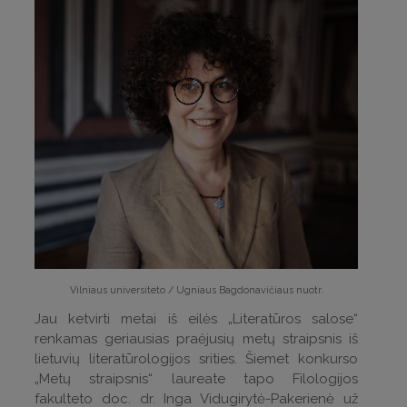
Vilniaus universiteto / Ugniaus Bagdonavičiaus nuotr.
Jau ketvirti metai iš eilės „Literatūros salose“
renkamas geriausias praėjusių metų straipsnis iš
lietuvių literatūrologijos srities. Šiemet konkurso
„Metų straipsnis“
laureate tapo Filologijos
fakulteto doc. dr. Inga Vidugirytė-Pakerienė už