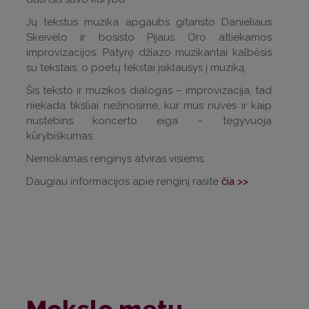
Jų tekstus muzika apgaubs gitaristo Danieliaus
Skeivelo ir bosisto Pijaus Oro atliekamos
improvizacijos. Patyrę džiazo muzikantai kalbėsis
su tekstais, o poetų tekstai įsiklausys į muziką.
Šis teksto ir muzikos dialogas – improvizacija, tad
niekada tiksliai nežinosime, kur mus nuves ir kaip
nustebins koncerto eiga – tegyvuoja
kūrybiškumas.
Nemokamas renginys atviras visiems.
Daugiau informacijos apie renginį rasite
čia >>