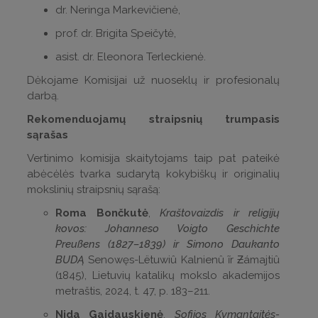
dr. Neringa Markevičienė,
prof. dr. Brigita Speičytė,
asist. dr. Eleonora Terleckienė.
Dėkojame Komisijai už nuoseklų ir profesionalų
darbą.
Rekomenduojamų straipsnių trumpasis
sąrašas
Vertinimo komisija skaitytojams taip pat pateikė
abėcėlės tvarka sudarytą kokybiškų ir originalių
mokslinių straipsnių sąrašą:
Roma Bončkutė
,
Kraštovaizdis ir religijų
kovos: Johanneso Voigto Geschichte
Preußens (1827–1839) ir Simono Daukanto
BUDĄ
Senowęs-Lëtuwiû Kalnienû ĩr Ƶámajtiû
(1845), Lietuvių katalikų mokslo akademijos
metraštis, 2024, t. 47, p. 183–211.
Nida Gaidauskienė
,
Sofijos Kymantaitės-