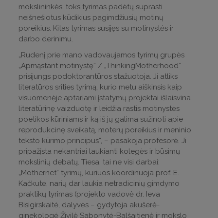
mokslininkės, toks tyrimas padėtų suprasti
neišnešiotus kūdikius pagimdžiusių motinų
poreikius. Kitas tyrimas susijęs su motinystės ir
darbo derinimu.
„Rudenį prie mano vadovaujamos tyrimų grupės
„Apmąstant motinystę“ / „ThinkingMotherhood“
prisijungs podoktorantūros stažuotoja. Ji atliks
literatūros srities tyrimą, kurio metu aiškinsis kaip
visuomenėje aptariami įstatymų projektai išlaisvina
literatūrinę vaizduotę ir leidžia rastis motinystės
poetikos kūriniams ir ką iš jų galima sužinoti apie
reprodukcinę sveikatą, moterų poreikius ir meninio
teksto kūrimo principus“, – pasakoja profesorė. Ji
pripažįsta nekantriai laukianti kolegės ir būsimų
mokslinių debatų. Tiesa, tai ne visi darbai:
„Mothernet“ tyrimų, kuriuos koordinuoja prof. E.
Kačkutė, narių dar laukia netradicinių gimdymo
praktikų tyrimas (projekto vadovė dr. Ieva
Bisigirskaitė, dalyvės – gydytoja akušerė-
ginekologė Živilė Sabonytė-Balšaitienė ir mokslo