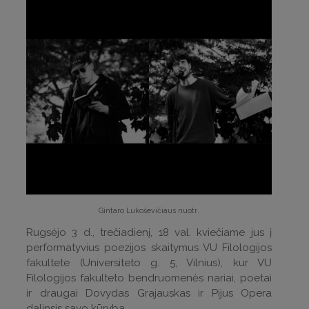
Gintaro Lukoševičiaus nuotr
.
Rugsėjo 3 d., trečiadienį, 18 val. kviečiame jus į
performatyvius poezijos skaitymus VU Filologijos
fakultete (Universiteto g. 5, Vilnius), kur VU
Filologijos fakulteto bendruomenės nariai, poetai
ir draugai Dovydas Grajauskas ir Pijus Opera
dalinsis savo kūryba.