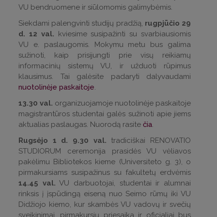
VU bendruomene ir siūlomomis galimybėmis.
Siekdami palengvinti studijų pradžią,
rugpjūčio 29
d. 12 val.
kviesime susipažinti su svarbiausiomis
VU e. paslaugomis. Mokymu metu bus galima
sužinoti, kaip prisijungti prie visų reikiamų
informacinių sistemų VU, ir užduoti rūpimus
klausimus. Tai galėsite padaryti dalyvaudami
nuotolinėje paskaitoje
.
13.30 val.
organizuojamoje nuotolinėje paskaitoje
magistrantūros studentai galės sužinoti apie jiems
aktualias paslaugas. Nuorodą rasite
čia
.
Rugsėjo 1 d. 9.30 val.
tradiciškai RENOVATIO
STUDIORUM ceremonija prasidės VU vėliavos
pakėlimu Bibliotekos kieme (Universiteto g. 3), o
pirmakursiams susipažinus su fakultetų erdvėmis
14.45 val.
VU darbuotojai, studentai ir alumnai
rinksis į įspūdingą eiseną nuo Seimo rūmų iki VU
Didžiojo kiemo, kur skambės VU vadovų ir svečių
sveikinimai, pirmakursių priesaika ir oficialiai bus