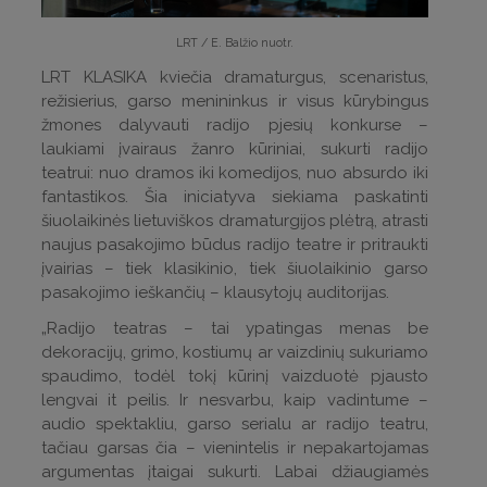
LRT / E. Balžio nuotr.
LRT KLASIKA kviečia dramaturgus, scenaristus,
režisierius, garso menininkus ir visus kūrybingus
žmones dalyvauti radijo pjesių konkurse –
laukiami įvairaus žanro kūriniai, sukurti radijo
teatrui: nuo dramos iki komedijos, nuo absurdo iki
fantastikos. Šia iniciatyva siekiama paskatinti
šiuolaikinės lietuviškos dramaturgijos plėtrą, atrasti
naujus pasakojimo būdus radijo teatre ir pritraukti
įvairias – tiek klasikinio, tiek šiuolaikinio garso
pasakojimo ieškančių – klausytojų auditorijas.
„Radijo teatras – tai ypatingas menas be
dekoracijų, grimo, kostiumų ar vaizdinių sukuriamo
spaudimo, todėl tokį kūrinį vaizduotė pjausto
lengvai it peilis. Ir nesvarbu, kaip vadintume –
audio spektakliu, garso serialu ar radijo teatru,
tačiau garsas čia – vienintelis ir nepakartojamas
argumentas įtaigai sukurti. Labai džiaugiamės