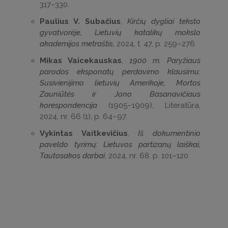
317–330.
Paulius V. Subačius
,
Kirčių dygliai teksto
gyvatvorėje, Lietuvių katalikų mokslo
akademijos metraštis
, 2024, t. 47, p. 259–276.
Mikas Vaicekauskas
,
1900 m. Paryžiaus
parodos eksponatų perdavimo klausimu:
Susivienijimo lietuvių Amerikoje, Mortos
Zauniūtės ir Jono Basanavičiaus
korespondencija
(1905–1909), Literatūra,
2024, nr. 66 (1), p. 64–97.
Vykintas Vaitkevičius
,
Iš dokumentinio
paveldo tyrimų: Lietuvos partizanų laiškai,
Tautosakos darbai
, 2024, nr. 68, p. 101–120.