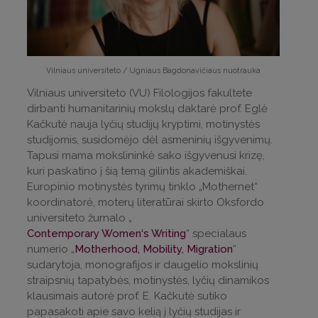
Vilniaus universiteto / Ugniaus Bagdonavičiaus nuotrauka
Vilniaus universiteto (VU) Filologijos fakultete
dirbanti humanitarinių mokslų daktarė prof. Eglė
Kačkutė nauja lyčių studijų kryptimi, motinystės
studijomis, susidomėjo dėl asmeninių išgyvenimų.
Tapusi mama mokslininkė sako išgyvenusi krizę,
kuri paskatino į šią temą gilintis akademiškai.
Europinio motinystės tyrimų tinklo „Mothernet“
koordinatorė, moterų literatūrai skirto Oksfordo
universiteto žurnalo „
Contemporary Women‘s Writing
“ specialaus
numerio „
Motherhood, Mobility, Migration
“
sudarytoja, monografijos ir daugelio mokslinių
straipsnių tapatybės, motinystės, lyčių dinamikos
klausimais autorė prof. E. Kačkutė sutiko
papasakoti apie savo kelią į lyčių studijas ir