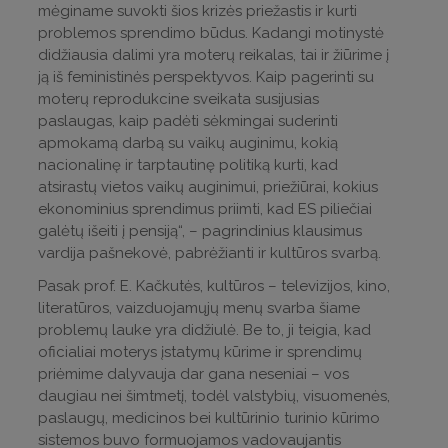
mėginame suvokti šios krizės priežastis ir kurti
problemos sprendimo būdus. Kadangi motinystė
didžiausia dalimi yra moterų reikalas, tai ir žiūrime į
ją iš feministinės perspektyvos. Kaip pagerinti su
moterų reprodukcine sveikata susijusias
paslaugas, kaip padėti sėkmingai suderinti
apmokamą darbą su vaikų auginimu, kokią
nacionalinę ir tarptautinę politiką kurti, kad
atsirastų vietos vaikų auginimui, priežiūrai, kokius
ekonominius sprendimus priimti, kad ES piliečiai
galėtų išeiti į pensiją“, – pagrindinius klausimus
vardija pašnekovė, pabrėžianti ir kultūros svarbą.
Pasak prof. E. Kačkutės, kultūros – televizijos, kino,
literatūros, vaizduojamųjų menų svarba šiame
problemų lauke yra didžiulė. Be to, ji teigia, kad
oficialiai moterys įstatymų kūrime ir sprendimų
priėmime dalyvauja dar gana neseniai – vos
daugiau nei šimtmetį, todėl valstybių, visuomenės,
paslaugų, medicinos bei kultūrinio turinio kūrimo
sistemos buvo formuojamos vadovaujantis