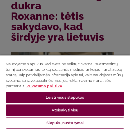
dukra
Roxanne: tėtis
sakydavo, kad
širdyje yra lietuvis
Naudojame slapukus, kad svetainė veiktų tinkamai, suasmenintų
turinį bei skelbimus, teiktų socialinės medijos funkcijas ir analizuotų
srautą. Taip pat dalijamės informacija apie tai, kaip naudojatės mūsų
svetaine, su savo socialinės medijos, reklamavimo ir analizės
partneriais.
Privatumo politika
Leisti visus slapukus
Atsisakyti visų
Slapukų nustatymai