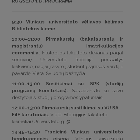
RUGSĖJO 1 D. PROGRAMA
9:30 Vilniaus universiteto vėliavos kėlimas
Bibliotekos kieme.
10:00–11:00 Pirmakursių (bakalaurantų ir
magistrantų) imatrikuliacijos
ceremonija.
Filologijos fakulteto dekanas pagal
senovinę Universiteto tradiciją perskaitys
kiekvieno, naujai įrašyto į studentų sąrašus, vardą ir
pavardę. Vieta: Šv. Jonų bažnyčia.
11:00–13:00 Susitikimai su SPK (studijų
programų komitetais).
Susipažinsite su savo
dėstytojais, studijų programos ypatumais.
12:00–13:00 Pirmakursių susitikimai su VU SA
FilF kuratoriais.
Vieta: Filologijos fakulteto
kiemeliai (Universiteto g. 5)
14:45–15:30 Tradicinė Vilniaus universiteto
bendruomenės eisena.
Vilniaus universiteto