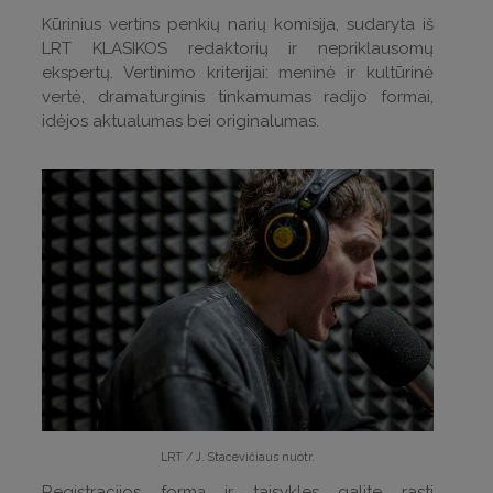
Kūrinius vertins penkių narių komisija, sudaryta iš
LRT KLASIKOS redaktorių ir nepriklausomų
ekspertų. Vertinimo kriterijai: meninė ir kultūrinė
vertė, dramaturginis tinkamumas radijo formai,
idėjos aktualumas bei originalumas.
LRT / J. Stacevičiaus nuotr.
Registracijos formą ir taisykles galite rasti