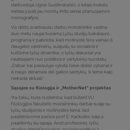
darbuotoja Ugnė Gudžinskaitė), o kitais mokslo
metais ji pati jau norėtų imtis seniai planuojamos
monografijos.
Vis dėlto svarbiausiu darbu mokslininkė vadina
šiuo metu naujai kuriamą Lyčių studijų bakalauro
programą ir pabrėžia, kad motinystė tėra vienas iš
daugelio vaidmenų, susijusių su socialine ir
kultūrine lyčių dinamika, o lyčių diskursai yra
neatsiejami nuo politikos ir vertybinių nuostatų:
„Dabar, kai pasaulyje vyksta tokie dideli vyksmai ir
iš naujo deramasi dėl galios santykių, ši tema kaip
niekada aktuali“.
Sąsajos su filologija ir „MotherNet“ projektas
Yra tokių, kurie nustemba, kad būtent VU
Filologijos fakulteto mokslininkių darbai susiję su
lyčių studijomis ir motinystės tema, tad
pasiteiravome pačios prof. E. Kačkutės, kaip ji
paaiškintų šią sąsają. Anot profesorės, lyčių
studijos literatūrologijos, sociolingvistikos ir