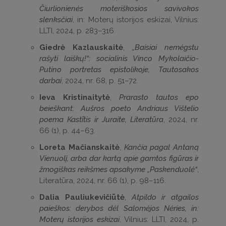
Čiurlionienės moteriškosios savivokos
slenksčiai
, in: Moterų istorijos eskizai, Vilnius:
LLTI, 2024, p. 283–316.
Giedrė Kazlauskaitė
,
„Baisiai nemėgstu
rašyti laiškų!“: socialinis Vinco Mykolaičio-
Putino portretas epistolikoje, Tautosakos
darbai
, 2024, nr. 68, p. 51–72.
Ieva Kristinaitytė
,
Prarasto tautos epo
beieškant: Aušros poeto Andriaus Vištelio
poema Kastītis ir Juraite, Literatūra
, 2024, nr.
66 (1), p. 44–63.
Loreta Mačianskaitė
,
Kančia pagal Antaną
Vienuolį, arba dar kartą apie gamtos figūras ir
žmogiškas reikšmes apsakyme „Paskenduolė“
,
Literatūra, 2024, nr. 66 (1), p. 98–116.
Dalia Pauliukevičiūtė
,
Atpildo ir atgailos
paieškos: derybos dėl Salomėjos Nėries, in:
Moterų istorijos eskizai
, Vilnius: LLTI, 2024, p.