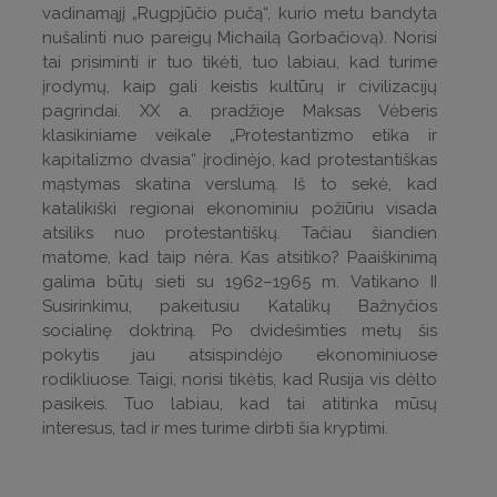
vadinamąjį „Rugpjūčio pučą“, kurio metu bandyta
nušalinti nuo pareigų Michailą Gorbačiovą). Norisi
tai prisiminti ir tuo tikėti, tuo labiau, kad turime
įrodymų, kaip gali keistis kultūrų ir civilizacijų
pagrindai. XX a. pradžioje Maksas Vėberis
klasikiniame veikale „Protestantizmo etika ir
kapitalizmo dvasia“ įrodinėjo, kad protestantiškas
mąstymas skatina verslumą. Iš to sekė, kad
katalikiški regionai ekonominiu požiūriu visada
atsiliks nuo protestantiškų. Tačiau šiandien
matome, kad taip nėra. Kas atsitiko? Paaiškinimą
galima būtų sieti su 1962–1965 m. Vatikano II
Susirinkimu, pakeitusiu Katalikų Bažnyčios
socialinę doktriną. Po dvidešimties metų šis
pokytis jau atsispindėjo ekonominiuose
rodikliuose. Taigi, norisi tikėtis, kad Rusija vis dėlto
pasikeis. Tuo labiau, kad tai atitinka mūsų
interesus, tad ir mes turime dirbti šia kryptimi.