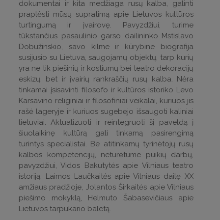
dokumentai ir kita medžiaga rusų kalba, galinti
praplėsti mūsų supratimą apie Lietuvos kultūros
turtingumą ir įvairovę. Pavyzdžiui, turime
tūkstančius pasaulinio garso dailininko Mstislavo
Dobužinskio, savo kilme ir kūrybine biografija
susijusio su Lietuva, saugojamų objektų, tarp kurių
yra ne tik piešinių ir kostiumų bei teatro dekoracijų
eskizų, bet ir įvairių rankraščių rusų kalba. Nėra
tinkamai įsisavinti filosofo ir kultūros istoriko Levo
Karsavino religiniai ir filosofiniai veikalai, kuriuos jis
rašė lageryje ir kuriuos sugebėjo išsaugoti kaliniai
lietuviai. Aktualizuoti ir reintegruoti šį paveldą į
šiuolaikinę kultūrą gali tinkamą pasirengimą
turintys specialistai. Be atitinkamų tyrinėtojų rusų
kalbos kompetencijų, neturėtume puikių darbų,
pavyzdžiui, Vidos Bakutytės apie Vilniaus teatro
istoriją, Laimos Laučkaitės apie Vilniaus dailę XX
amžiaus pradžioje, Jolantos Širkaitės apie Vilniaus
piešimo mokyklą, Helmuto Šabasevičiaus apie
Lietuvos tarpukario baletą.