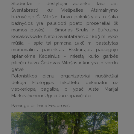
Studentai ir dėstytojai aplankė taip pat
Šventabrastį, kur Viešpaties Atsimainymo
bažnyčioje Č. Milošas buvo pakrikštytas, o šalia
bažnyčios yra palaidoti poeto proseneliai (iš
mamos pusės) – Simonas Sirutis ir Eufrozina
Kosakovskaitė. Netoli Šventabraščio 1863 m. vyko
mūšiai – apie tai primena 1938 m. pastatytas
memorialinis paminklas. Ekskursijos pabaigoje
aplankėme Kėdainius – miestą, kurio garbės
piliečiu buvo Česlovas Milošas ir kur yra jo vardo
gatvė.
Polonistikos dienų organizatoriai nuoširdžiai
dėkoja Filologijos fakulteto dekanatui už
visokeriopą pagalbą, o ypač Aistei Marijai
Markevičienei ir Ugnei Juozapavičiūtei.
Parengė dr. Irena Fedorovič