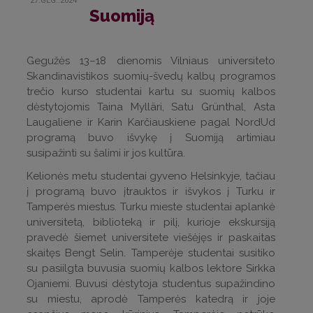
27.GEG..2024
Suomiją
Gegužės 13–18 dienomis Vilniaus universiteto
Skandinavistikos suomių-švedų kalbų programos
trečio kurso studentai kartu su suomių kalbos
dėstytojomis Taina Mylläri, Satu Grünthal, Asta
Laugaliene ir Karin Karčiauskiene pagal NordUd
programą buvo išvykę į Suomiją artimiau
susipažinti su šalimi ir jos kultūra.
Kelionės metu studentai gyveno Helsinkyje, tačiau
į programą buvo įtrauktos ir išvykos į Turku ir
Tamperės miestus. Turku mieste studentai aplankė
universitetą, biblioteką ir pilį, kurioje ekskursiją
pravedė šiemet universitete viešėjęs ir paskaitas
skaitęs Bengt Selin. Tamperėje studentai susitiko
su pasiilgta buvusia suomių kalbos lektore Sirkka
Ojaniemi. Buvusi dėstytoja studentus supažindino
su miestu, aprodė Tamperės katedrą ir joje