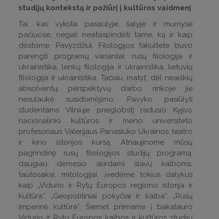
studijų kontekstą ir požiūrį į kultūros vaidmenį
Tai, kas vyksta pasaulyje, šalyje ir mumyse
pačiuose, negali neatsispindėti tame, ką ir kaip
dėstome. Pavyzdžiui, Filologijos fakultete buvo
parengti programų variantai: rusų filologija ir
ukrainistika, lenkų filologija ir ukrainistika, lietuvių
filologija ir ukrainistika. Tačiau, matyt, dėl neaiškių
absolventų perspektyvų darbo rinkoje jie
nesulaukė susidomėjimo. Pavyko pasiūlyti
studentams Vilniuje prieglobstį radusio Kyjivo
nacionalinio kultūros ir meno universiteto
profesoriaus Valerijaus Panasiuko Ukrainos teatro
ir kino istorijos kursą. Atnaujinome mūsų
pagrindinę rusų filologijos studijų programą,
daugiau dėmesio skirdami slavų kalboms,
tautosakai, mitologijai, įvedėme tokius dalykus
kaip „Vidurio ir Rytų Europos regiono istorija ir
kultūra“, „Geopolitiniai pokyčiai ir kalba“, „Rusų
imperinė kultūra“. Šiemet priimame į bakalauro
Vidurio ir Rytų Europos kalbos ir kultūros studijų