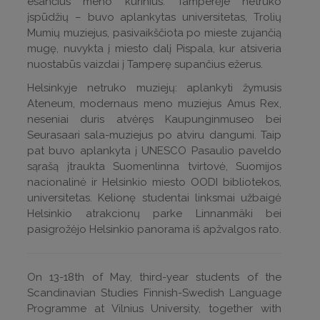
esančius meno kūrinius. Tamperėje netrūko
įspūdžių – buvo aplankytas universitetas, Trolių
Mumių muziejus, pasivaikščiota po mieste zujančią
mugę, nuvykta į miesto dalį Pispala, kur atsiveria
nuostabūs vaizdai į Tamperę supančius ežerus.
Helsinkyje netruko muziejų: aplankyti žymusis
Ateneum, modernaus meno muziejus Amus Rex,
neseniai duris atvėręs Kaupunginmuseo bei
Seurasaari sala-muziejus po atviru dangumi. Taip
pat buvo aplankyta į UNESCO Pasaulio paveldo
sąrašą įtraukta Suomenlinna tvirtovė, Suomijos
nacionalinė ir Helsinkio miesto OODI bibliotekos,
universitetas. Kelionę studentai linksmai užbaigė
Helsinkio atrakcionų parke Linnanmäki bei
pasigrožėjo Helsinkio panorama iš apžvalgos rato.
On 13-18th of May, third-year students of the
Scandinavian Studies Finnish-Swedish Language
Programme at Vilnius University, together with