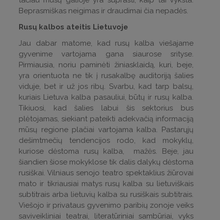
tačiau mūsų galioje yra suprasti, kaip tai vyksta.
Beprasmiškas neigimas ir draudimai čia nepadės.
Rusų kalbos ateitis Lietuvoje
Jau dabar matome, kad rusų kalba viešajame
gyvenime vartojama gana siaurose srityse.
Pirmiausia, noriu paminėti žiniasklaidą, kuri, beje,
yra orientuota ne tik į rusakalbę auditoriją šalies
viduje, bet ir už jos ribų. Svarbu, kad tarp balsų,
kuriais Lietuva kalba pasauliui, būtų ir rusų kalba.
Tikiuosi, kad šalies labui šis sektorius bus
plėtojamas, siekiant pateikti adekvačią informaciją
mūsų regione plačiai vartojama kalba. Pastarųjų
dešimtmečių tendencijos rodo, kad mokyklų,
kuriose dėstoma rusų kalba, mažės. Beje, jau
šiandien šiose mokyklose tik dalis dalykų dėstoma
rusiškai. Vilniaus senojo teatro spektaklius žiūrovai
mato ir tikriausiai matys rusų kalba su lietuviškais
subtitrais arba lietuvių kalba su rusiškais subtitrais.
Viešojo ir privataus gyvenimo paribių zonoje veiks
saviveikliniai teatrai, literatūriniai sambūriai, vyks