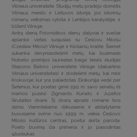
Vilniaus universitete. Studijų metu pradėjo domėtis
Vilniaus miesto ir Lietuvos istorija, jos istorinių
romanų veiksmas vyksta ir Lenkijos karalystėje, ir
būtent Vilniuje.
Antrą dieną Polonistikos dienų dalyviai ir svečiai
aplankė vietas susijusias su Česlovu Milošu
(Czesław Miłosz) Vilniuje ir Kėdainių krašte. Šiemet
sukanka devyniasdešimt metų, kai busimasis
Nobelio premijos laureatas baigė teisės studijas
Stepono Batoro universitete Vilniuje (dabartinis
Vilniaus universitetas) ir dvidešimt metų, kai mirė
Krokuvoje, kur yra palaidotas. Ekskursija vedė per
Šetenius, kur poetas gimė 1911 m. savo senelių (iš
mamos pusės) Zigmanto Kunato ir Juzefos
Sirutaitės dvare. Šį dvarą aprašė romane Isos
slėnis. Vieninteliame išlikusiame ir atstatytame
buvusiame svirne nuo 1999 m. veikia Česlovo
Milošo kultūros centras, poetui skirta paroda.
Poeto buvimą čia primena ir jo pasodintas
ąžuoliukas.