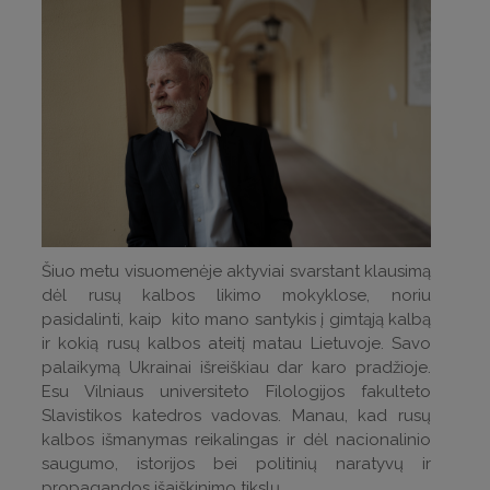
Šiuo metu visuomenėje aktyviai svarstant klausimą
dėl rusų kalbos likimo mokyklose, noriu
pasidalinti, kaip kito mano santykis į gimtąją kalbą
ir kokią rusų kalbos ateitį matau Lietuvoje. Savo
palaikymą Ukrainai išreiškiau dar karo pradžioje.
Esu Vilniaus universiteto Filologijos fakulteto
Slavistikos katedros vadovas. Manau, kad rusų
kalbos išmanymas reikalingas ir dėl nacionalinio
saugumo, istorijos bei politinių naratyvų ir
propagandos išaiškinimo tikslų.