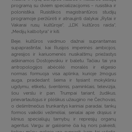
programą su dviem specializacijomis – rusistika ir
polonistika. Rusistikos magistrantūros studijų
programoje peržiūrėti ir atnaujinti dalykai „Rytai ir
Vakarai rusų kultūroje“, „LDK kultūros raida“,
„Medijų kalbotyra“ ir kiti.
Beje, kultūros vaidmuo dažnai suprantamas
supaprastintai, kai Rusijos imperinės ambicijos,
agresijos ir kariuomenės nusikaltimų priežastys
aiškinamos Dostojevskiu ir baletu. Tačiau tai yra
antropologijos abėcėlė: moralės ir elgesio
normas formuoja visa aplinka, kurioje žmogus
auga, pradedant šeima ir tęsiant mokykliniu
ugdymu, etiketu, šventėmis, paminklais, televizija,
šou verslu ir pan. Trumpai tariant, žudikus,
prievartautojus ir plėšikus užaugino ne Čechovas,
o dešimtmečius trunkantys kariniai paradai, tankų
formos vaikiški vežimėliai, serialai apie drąsius ir
kilnius specialiųjų tarnybų ir represijų organų
agentus. Vargu ar galėsime čia ką nors pakeisti,