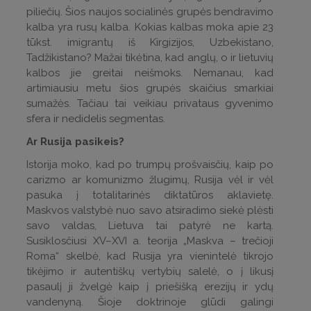
piliečių. Šios naujos socialinės grupės bendravimo
kalba yra rusų kalba. Kokias kalbas moka apie 23
tūkst. imigrantų iš Kirgizijos, Uzbekistano,
Tadžikistano? Mažai tikėtina, kad anglų, o ir lietuvių
kalbos jie greitai neišmoks. Nemanau, kad
artimiausiu metu šios grupės skaičius smarkiai
sumažės. Tačiau tai veikiau privataus gyvenimo
sfera ir nedidelis segmentas.
Ar Rusija pasikeis?
Istorija moko, kad po trumpų prošvaisčių, kaip po
carizmo ar komunizmo žlugimų, Rusija vėl ir vėl
pasuka į totalitarinės diktatūros aklavietę.
Maskvos valstybė nuo savo atsiradimo siekė plėsti
savo valdas, Lietuva tai patyrė ne kartą.
Susiklosčiusi XV–XVI a. teorija „Maskva – trečioji
Roma“ skelbė, kad Rusija yra vienintelė tikrojo
tikėjimo ir autentiškų vertybių salelė, o į likusį
pasaulį ji žvelgė kaip į priešišką erezijų ir ydų
vandenyną. Šioje doktrinoje glūdi galingi