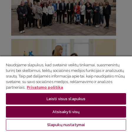
Naudojame slapukus, kad svetainė veiktų tinkamai, suasmenintų
turinį bei skelbimus, teiktų socialinės medijos funkcijas ir analizuotų
srautą. Taip pat dalijamės informacija apie tai, kaip naudojatės mūsų
svetaine, su savo socialinės medijos, reklamavimo ir analizės
partneriais.
Privatumo politika
Leisti visus slapukus
Atsisakyti visų
Slapukų nustatymai