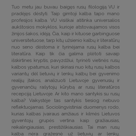
Tuo metu jau buvau baigęs rusų filologiją VU ir
pradėjęs dėstyti. Taip gimtoji kalba tapo mano
profesijos kalba. VU visiškai atitinka universalios
aukštosios mokyklos, kurioje atstovaujamos visos
žinijos šakos, idėją. Čia, kaip ir kituose garbinguose
universitetuose, tarp kitų užsienio kalbų ir literatūrų
nuo seno dėstoma ir tyrinėjama rusų kalba bei
literatūra. Kaip tik čia galima plėtoti savaip
išskirtines kryptis, pavyzdžiui, tyrinėti vietinės rusų
kalbos ypatumus, kuri skiriasi nuo kitų rusų kalbos
variantų dėl lietuvių ir lenkų kalbų bei gyvenimo
realijų įtakos, analizuoti Lietuvoje gyvenusių ir
gyvenančių rašytojų kūrybą ar rusų literatūros
recepciją Lietuvoje. Ar kito mano santykis su rusų
kalba? Vaikystėje tas santykis tiesiog nebuvo
reflektuojamas. Sociolingvistiniai duomenys rodo,
kurias kalbas įvairaus amžiaus ir kilmės Lietuvos
gyventojų grupės vertina kaip gražiausias,
reikalingiausias, prestižiškiausias. Tai man rusų
kalba nėra gražesnė už lietuvių ar lenkų.