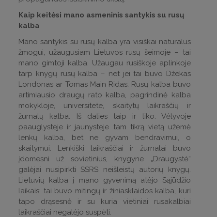
Kaip keitėsi mano asmeninis santykis su rusų
kalba
Mano santykis su rusų kalba yra visiškai natūralus
žmogui, užaugusiam Lietuvos rusų šeimoje – tai
mano gimtoji kalba. Užaugau rusiškoje aplinkoje
tarp knygų rusų kalba – net jei tai buvo Džekas
Londonas ar Tomas Main Ridas. Rusų kalba buvo
artimiausio draugų rato kalba, pagrindinė kalba
mokykloje, universitete, skaitytų laikraščių ir
žurnalų kalba. Iš dalies taip ir liko. Vėlyvoje
paauglystėje ir jaunystėje tam tikrą vietą užėmė
lenkų kalba, bet ne gyvam bendravimui, o
skaitymui. Lenkiški laikraščiai ir žurnalai buvo
įdomesni už sovietinius, knygyne „Draugystė“
galėjai nusipirkti SSRS neišleistų autorių knygų.
Lietuvių kalba į mano gyvenimą atėjo Sąjūdžio
laikais: tai buvo mitingų ir žiniasklaidos kalba, kuri
tapo drąsesnė ir su kuria vietiniai rusakalbiai
laikraščiai negalėjo suspėti.