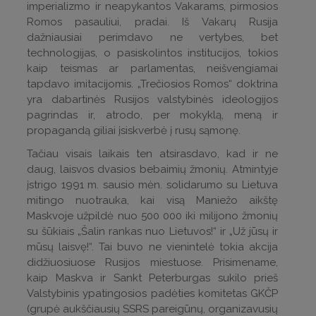
imperializmo ir neapykantos Vakarams, pirmosios
Romos pasauliui, pradai. Iš Vakarų Rusija
dažniausiai perimdavo ne vertybes, bet
technologijas, o pasiskolintos institucijos, tokios
kaip teismas ar parlamentas, neišvengiamai
tapdavo imitacijomis. „Trečiosios Romos“ doktrina
yra dabartinės Rusijos valstybinės ideologijos
pagrindas ir, atrodo, per mokyklą, meną ir
propagandą giliai įsiskverbė į rusų sąmonę.
Tačiau visais laikais ten atsirasdavo, kad ir ne
daug, laisvos dvasios bebaimių žmonių. Atmintyje
įstrigo 1991 m. sausio mėn. solidarumo su Lietuva
mitingo nuotrauka, kai visą Maniežo aikštę
Maskvoje užpildė nuo 500 000 iki milijono žmonių
su šūkiais „Šalin rankas nuo Lietuvos!“ ir „Už jūsų ir
mūsų laisvę!“. Tai buvo ne vienintelė tokia akcija
didžiuosiuose Rusijos miestuose. Prisimename,
kaip Maskva ir Sankt Peterburgas sukilo prieš
Valstybinis ypatingosios padėties komitetas GKČP
(grupė aukščiausių SSRS pareigūnų, organizavusių