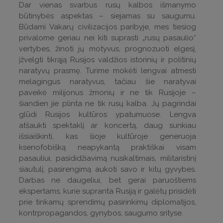
Dar vienas svarbus rusų kalbos išmanymo
būtinybės aspektas – siejamas su saugumu.
Būdami Vakarų civilizacijos paribyje, mes tiesiog
privalome geriau nei kiti suprasti „rusų pasaulio“
vertybes, žinoti jų motyvus, prognozuoti elgesį,
įžvelgti tikrąją Rusijos valdžios istorinių ir politinių
naratyvų prasmę. Turime mokėti lengvai atmesti
melagingus naratyvus, tačiau šie naratyvai
paveikė milijonus žmonių ir ne tik Rusijoje –
šiandien jie plinta ne tik rusų kalba. Jų pagrindai
glūdi Rusijos kultūros ypatumuose. Lengva
atšaukti spektaklį ar koncertą, daug sunkiau
išsiaiškinti, kas šioje kultūroje generuoja
ksenofobišką neapykantą praktiškai visam
pasauliui, pasididžiavimą nusikaltimais, militaristinį
siautulį, pasirengimą aukoti savo ir kitų gyvybes.
Darbas ne daugeliui, bet gerai paruoštiems
ekspertams, kurie supranta Rusiją ir galėtų prisidėti
prie tinkamų sprendimų pasirinkimų diplomatijos,
kontrpropagandos, gynybos, saugumo srityse.