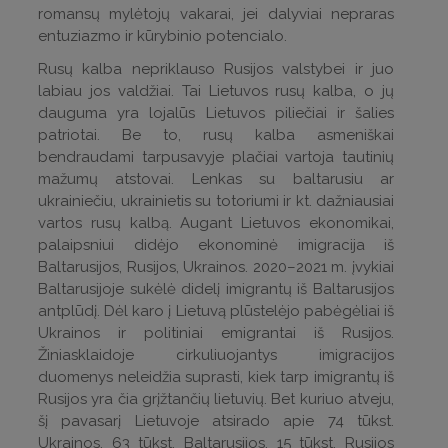
romansų mylėtojų vakarai, jei dalyviai nepraras
entuziazmo ir kūrybinio potencialo.
Rusų kalba nepriklauso Rusijos valstybei ir juo
labiau jos valdžiai. Tai Lietuvos rusų kalba, o jų
dauguma yra lojalūs Lietuvos piliečiai ir šalies
patriotai. Be to, rusų kalba asmeniškai
bendraudami tarpusavyje plačiai vartoja tautinių
mažumų atstovai. Lenkas su baltarusiu ar
ukrainiečiu, ukrainietis su totoriumi ir kt. dažniausiai
vartos rusų kalbą. Augant Lietuvos ekonomikai,
palaipsniui didėjo ekonominė imigracija iš
Baltarusijos, Rusijos, Ukrainos. 2020–2021 m. įvykiai
Baltarusijoje sukėlė didelį imigrantų iš Baltarusijos
antplūdį. Dėl karo į Lietuvą plūstelėjo pabėgėliai iš
Ukrainos ir politiniai emigrantai iš Rusijos.
Žiniasklaidoje cirkuliuojantys imigracijos
duomenys neleidžia suprasti, kiek tarp imigrantų iš
Rusijos yra čia grįžtančių lietuvių. Bet kuriuo atveju,
šį pavasarį Lietuvoje atsirado apie 74 tūkst.
Ukrainos, 63 tūkst. Baltarusijos, 15 tūkst. Rusijos