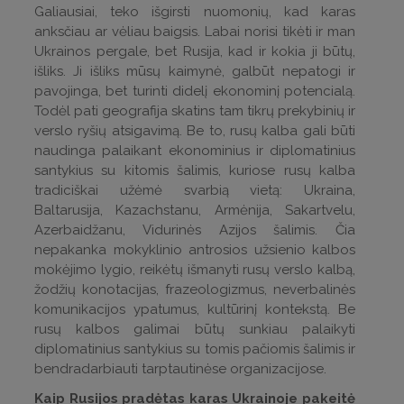
Galiausiai, teko išgirsti nuomonių, kad karas
anksčiau ar vėliau baigsis. Labai norisi tikėti ir man
Ukrainos pergale, bet Rusija, kad ir kokia ji būtų,
išliks. Ji išliks mūsų kaimynė, galbūt nepatogi ir
pavojinga, bet turinti didelį ekonominį potencialą.
Todėl pati geografija skatins tam tikrų prekybinių ir
verslo ryšių atsigavimą. Be to, rusų kalba gali būti
naudinga palaikant ekonominius ir diplomatinius
santykius su kitomis šalimis, kuriose rusų kalba
tradiciškai užėmė svarbią vietą: Ukraina,
Baltarusija, Kazachstanu, Armėnija, Sakartvelu,
Azerbaidžanu, Vidurinės Azijos šalimis. Čia
nepakanka mokyklinio antrosios užsienio kalbos
mokėjimo lygio, reikėtų išmanyti rusų verslo kalbą,
žodžių konotacijas, frazeologizmus, neverbalinės
komunikacijos ypatumus, kultūrinį kontekstą. Be
rusų kalbos galimai būtų sunkiau palaikyti
diplomatinius santykius su tomis pačiomis šalimis ir
bendradarbiauti tarptautinėse organizacijose.
Kaip Rusijos pradėtas karas Ukrainoje pakeitė