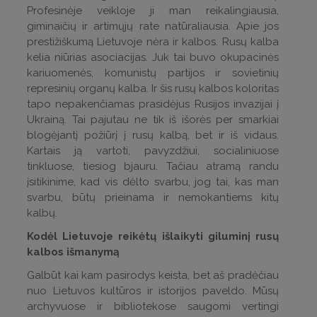
Profesinėje veikloje ji man reikalingiausia,
giminaičių ir artimųjų rate natūraliausia. Apie jos
prestižiškumą Lietuvoje nėra ir kalbos. Rusų kalba
kelia niūrias asociacijas. Juk tai buvo okupacinės
kariuomenės, komunistų partijos ir sovietinių
represinių organų kalba. Ir šis rusų kalbos koloritas
tapo nepakenčiamas prasidėjus Rusijos invazijai į
Ukrainą. Tai pajutau ne tik iš išorės per smarkiai
blogėjantį požiūrį į rusų kalbą, bet ir iš vidaus.
Kartais ją vartoti, pavyzdžiui, socialiniuose
tinkluose, tiesiog bjauru. Tačiau atramą randu
įsitikinime, kad vis dėlto svarbu, jog tai, kas man
svarbu, būtų prieinama ir nemokantiems kitų
kalbų.
Kodėl Lietuvoje reikėtų išlaikyti giluminį rusų
kalbos išmanymą
Galbūt kai kam pasirodys keista, bet aš pradėčiau
nuo Lietuvos kultūros ir istorijos paveldo. Mūsų
archyvuose ir bibliotekose saugomi vertingi