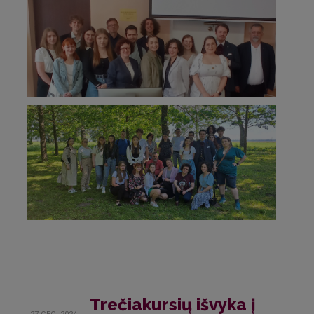
Trečiakursių išvyka į