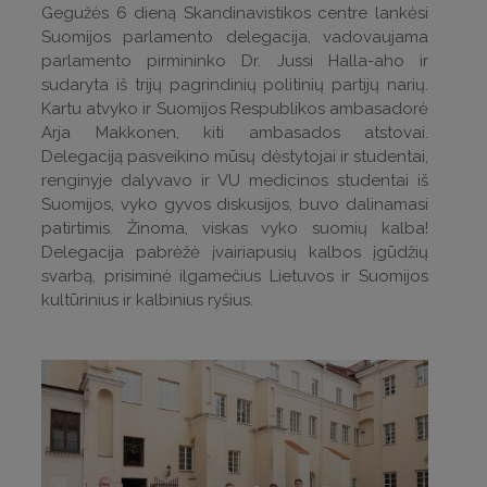
Gegužės 6 dieną Skandinavistikos centre lankėsi
Suomijos parlamento delegacija, vadovaujama
parlamento pirmininko Dr. Jussi Halla-aho ir
sudaryta iš trijų pagrindinių politinių partijų narių.
Kartu atvyko ir Suomijos Respublikos ambasadorė
Arja Makkonen, kiti ambasados atstovai.
Delegaciją pasveikino mūsų dėstytojai ir studentai,
renginyje dalyvavo ir VU medicinos studentai iš
Suomijos, vyko gyvos diskusijos, buvo dalinamasi
patirtimis. Žinoma, viskas vyko suomių kalba!
Delegacija pabrėžė įvairiapusių kalbos įgūdžių
svarbą, prisiminė ilgamečius Lietuvos ir Suomijos
kultūrinius ir kalbinius ryšius.