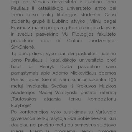
taip pat Vilniaus universiteto ir Liublino Jono
Pauliaus II katalikiškojo universiteto antro bei
trečio kurso lenkų filologijos studentai. Gausi
studentų grupė iš Liublino atvyko į Vilnių pagal
Erasmus+ mainų programą. Konferencijos dalyvius
ir svečius pasveikino VU Filologijos fakulteto
prodekanė doc. dr. Gintarė Juodžentytė-
Šinkūnienė.
Tą pačią dieną vyko dar dvi paskaitos. Liublino
Jono Pauliaus II katalikiškojo universiteto prof.
habil. dr. Henryk Duda pasidalino savo
pamąstymais apie Adomo Mickevičiaus poemos
Ponas Tadas (šiemet šiam kūriniui sukanka 190
metų) Invokaciją. Svečias iš Krokuvos Muzikos
akademijos Maciej Wilczynski pristatė referatą
„Tautosakos atgarsiai lenkų kompozitorių
kūryboje“.
Po konferencijos vyko susitikimas su Varšuvoje
gyvenančia lenkų rašytoja Ewa Sobieniewska, kuri
daugiau nei prieš 10 metų du semestrus studijavo
(pagal Erasmus+ programą) lenkų filologiją