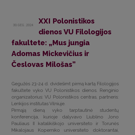
XXI Polonistikos
30.GEG..2024
dienos VU Filologijos
fakultete: „Mus jungia
Adomas Mickevičius ir
Česlovas Milošas”
Gegužės 23-24 d. dvidešimt pirmą kartą Filologijos
fakultete vyko VU Polonistikos dienos. Renginio
organizatorius: VU Polonistikos centras, partneris:
Lenkijos institutas Vilniuje.
Pirmąją dieną vyko tarptautinė studentų
konferencija, kurioje dalyvavo Liublino Jono
Pauliaus II katalikiškojo universiteto ir Torunės
Mikalojaus Koperniko universiteto doktorantai,