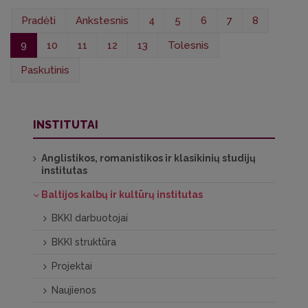
Pradėti
Ankstesnis
4
5
6
7
8
9
10
11
12
13
Tolesnis
Paskutinis
INSTITUTAI
Anglistikos, romanistikos ir klasikinių studijų
institutas
Baltijos kalbų ir kultūrų institutas
BKKI darbuotojai
BKKI struktūra
Projektai
Naujienos