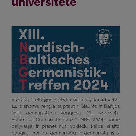
universitete
Vokiečių filologijos katedra šių metų
birželio 12-
14
dienomis rengia tarptautinį Šiaurės ir Baltijos
šalių germanistikos kongresą „XIII. Nordisch-
Baltisches GermanistikTreffen“ (NBGT2024). Jame
dalyvauja ir pranešimus vokiečių kalba skaito
daugiau nei 70 germanisčių ir germanistų iš 3