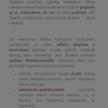
Tęsiame praktinių įgūdžių seminarus. Šįkart
bendruomenės narius kviečiame 2024 m.
gegužės
15 d., trečiadienį, 18 val
. Jis vyks
nuotoliu
, „MS
Teams“ platformoje, planuojama trukmė – viena
valanda.
Šis seminaras skirtas kolegoms filologams
supažindinti su keliais
tekstų analizės ir
anotavimo
įrankiais, kuriais galima naudotis
tiesiog savo naršyklėje. Juos trumpai pristatys
Justina Mandravickaitė
. Seminaro metu bus
apžvelgti ir pademonstruoti šie įrankiai:
teminio modeliavimo įrankis
jsLDA
, skirtas
išskirti statistika paremtas „temas“ dideliame
tekstų rinkinyje;
sentimentų analizės įrankis
, leidžiantis
nustatyti teksto emocinį atspalvį, t.y., ar
tekstas yra teigiamas, neigiamas ar
neutralus;