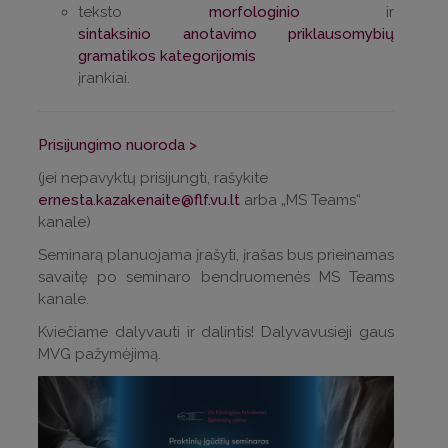
teksto
morfologinio
ir
sintaksinio anotavimo priklausomybių
gramatikos kategorijomis
įrankiai.
Prisijungimo nuoroda >
(jei nepavyktų prisijungti, rašykite
ernesta.kazakenaite@flf.vu.lt
arba „MS Teams“
kanale)
Seminarą planuojama įrašyti, įrašas bus prieinamas
savaitę po seminaro bendruomenės MS Teams
kanale.
Kviečiame dalyvauti ir dalintis! Dalyvavusieji gaus
MVG pažymėjimą.