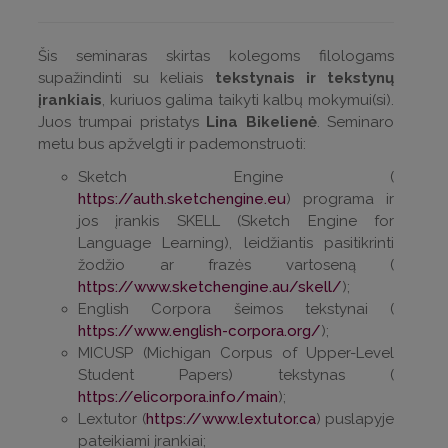
Šis seminaras skirtas kolegoms filologams
supažindinti su keliais
tekstynais ir tekstynų
įrankiais
, kuriuos galima taikyti kalbų mokymui(si).
Juos trumpai pristatys
Lina Bikelienė
. Seminaro
metu bus apžvelgti ir pademonstruoti:
Sketch Engine (
https://auth.sketchengine.eu
) programa ir
jos įrankis SKELL (Sketch Engine for
Language Learning), leidžiantis pasitikrinti
žodžio ar frazės vartoseną (
https://www.sketchengine.au/skell/
);
English Corpora šeimos tekstynai (
https://www.english-corpora.org/
);
MICUSP (Michigan Corpus of Upper-Level
Student Papers) tekstynas (
https://elicorpora.info/main
);
Lextutor (
https://www.lextutor.ca
) puslapyje
pateikiami įrankiai;