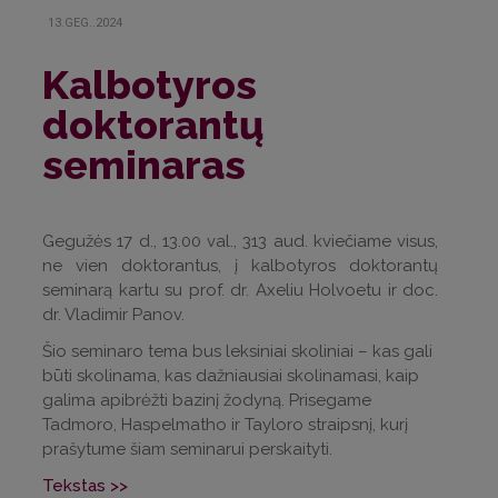
13.GEG..2024
Kalbotyros
doktorantų
seminaras
Gegužės 17 d., 13.00 val., 313 aud. kviečiame visus,
ne vien doktorantus, į kalbotyros doktorantų
seminarą kartu su prof. dr. Axeliu Holvoetu ir doc.
dr. Vladimir Panov.
Šio seminaro tema bus leksiniai skoliniai – kas gali
būti skolinama, kas dažniausiai skolinamasi, kaip
galima apibrėžti bazinį žodyną. Prisegame
Tadmoro, Haspelmatho ir Tayloro straipsnį, kurį
prašytume šiam seminarui perskaityti.
Tekstas >>