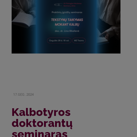
17.GEG..2024
Kalbotyros
doktorantų
seminaras