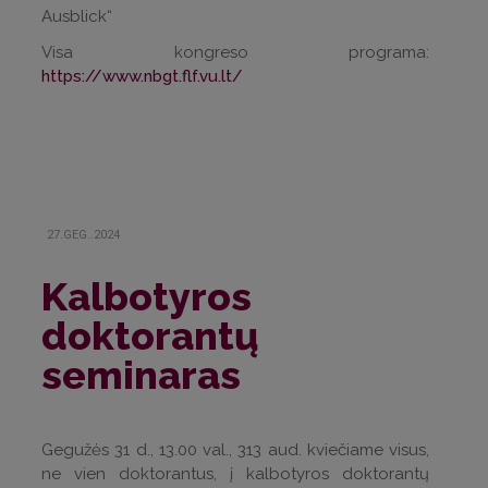
Ausblick“
Visa kongreso programa:
https://www.nbgt.flf.vu.lt/
27.GEG..2024
Kalbotyros
doktorantų
seminaras
Gegužės 31 d., 13.00 val., 313 aud. kviečiame visus,
ne vien doktorantus, į kalbotyros doktorantų