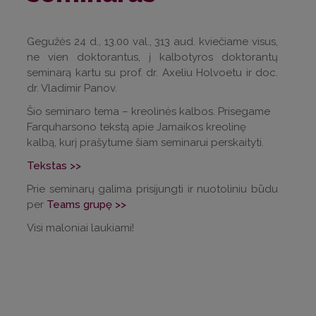
Gegužės 24 d., 13.00 val., 313 aud. kviečiame visus,
ne vien doktorantus, į kalbotyros doktorantų
seminarą kartu su prof. dr. Axeliu Holvoetu ir doc.
dr. Vladimir Panov.
Šio seminaro tema – kreolinės kalbos. Prisegame
Farquharsono tekstą apie Jamaikos kreolinę
kalbą, kurį prašytume šiam seminarui perskaityti.
Tekstas >>
Prie seminarų galima prisijungti ir nuotoliniu būdu
per
Teams grupę >>
Visi maloniai laukiami!