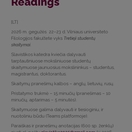
Readings
[LT]
2026 m. gegužės 22–23 d. Vilniaus universiteto
Filologijos fakultete vyks
Tretieji studentų
skaitymai
.
Slavistikos katedra kviečia dalyvauti
tarptautiniuose moksliniuose studentų
skaitymuose jaunuosius mokslininkus – studentus,
magistrantus, doktorantus.
Skaitymų pranešimų kalbos – anglų, lietuvių, rusų.
Pristatymo trukmė – 15 minučių (pranešimas – 10
minučių, aptarimas – 5 minutės).
Skaitymuose galima dalyvauti ir tiesioginiu, ir
nuotoliniu būdu (Teams platformoje).
Paraiškas ir pranešimų anotacijas (600 sp. ženklų)