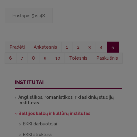
Puslapis 5 iš 48
Pradėti
Ankstesnis
1
2
3
4
5
6
7
8
9
10
Tolesnis
Paskutinis
INSTITUTAI
Anglistikos, romanistikos ir klasikinių studijų
institutas
Baltijos kalbų ir kultūrų institutas
BKKI darbuotojai
BKKI struktūra