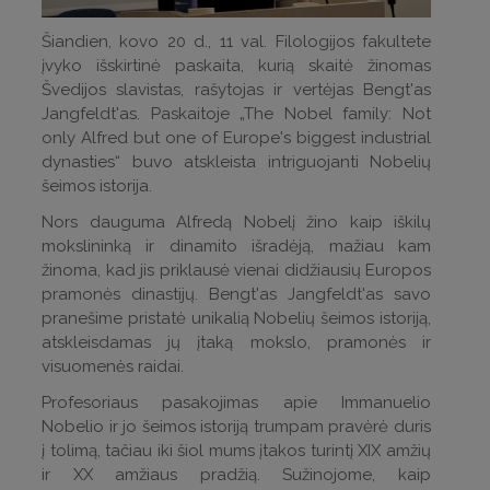
Šiandien, kovo 20 d., 11 val. Filologijos fakultete
įvyko išskirtinė paskaita, kurią skaitė žinomas
Švedijos slavistas, rašytojas ir vertėjas Bengt'as
Jangfeldt'as. Paskaitoje „The Nobel family: Not
only Alfred but one of Europe's biggest industrial
dynasties“ buvo atskleista intriguojanti Nobelių
šeimos istorija.
Nors dauguma Alfredą Nobelį žino kaip iškilų
mokslininką ir dinamito išradėją, mažiau kam
žinoma, kad jis priklausė vienai didžiausių Europos
pramonės dinastijų. Bengt'as Jangfeldt'as savo
pranešime pristatė unikalią Nobelių šeimos istoriją,
atskleisdamas jų įtaką mokslo, pramonės ir
visuomenės raidai.
Profesoriaus pasakojimas apie Immanuelio
Nobelio ir jo šeimos istoriją trumpam pravėrė duris
į tolimą, tačiau iki šiol mums įtakos turintį XIX amžių
ir XX amžiaus pradžią. Sužinojome, kaip