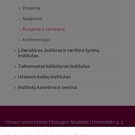
Projektai
Naujienos
Renginiai ir seminarai
Konferencijos
Literatūros, kultūros ir vertimo tyrimų
institutas
Taikomosios kalbotyros institutas
Užsienio kalbų institutas
Institutų katedros ir centrai
Vilniaus universitetas
Filologijos fakultetas | Universiteto g. 5,
LT-01131 Vilnius