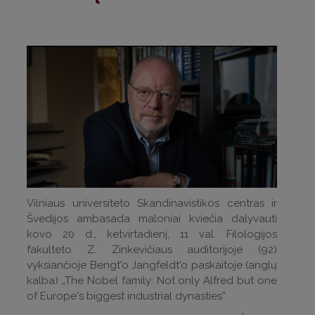
Vilniaus universiteto Skandinavistikos centras ir
Švedijos ambasada maloniai kviečia dalyvauti
kovo 20 d., ketvirtadienį, 11 val. Filologijos
fakulteto Z. Zinkevičiaus auditorijoje (92)
vyksiančioje Bengt'o Jangfeldt'o paskaitoje (anglų
kalba) „The Nobel family: Not only Alfred but one
of Europe's biggest industrial dynasties”.