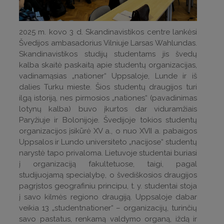
2025 m. kovo 3 d. Skandinavistikos centre lankėsi
Švedijos ambasadorius Vilniuje Larsas Wahlundas.
Skandinavistikos studijų studentams jis švedų
kalba skaitė paskaitą apie studentų organizacijas,
vadinamąsias „nationer“ Uppsaloje, Lunde ir iš
dalies Turku mieste. Šios studentų draugijos turi
ilgą istoriją, nes pirmosios „nationes“ (pavadinimas
lotynų kalba) buvo įkurtos dar viduramžiais
Paryžiuje ir Bolonijoje. Švedijoje tokios studentų
organizacijos įsikūrė XV a., o nuo XVII a. pabaigos
Uppsalos ir Lundo universiteto „nacijose“ studentų
narystė tapo privaloma. Lietuvoje studentai buriasi
į organizaciją fakultetuose, taigi, pagal
studijuojamą specialybę, o švediškosios draugijos
pagrįstos geografiniu principu, t. y. studentai stoja
į savo kilmės regiono draugiją. Uppsaloje dabar
veikia 13 „studentnationer“ – organizacijų, turinčių
savo pastatus, renkamą valdymo organą, iždą ir