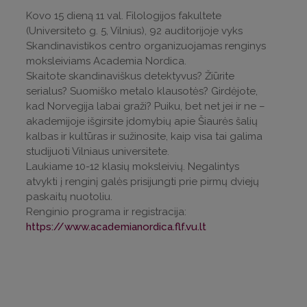
Kovo 15 dieną 11 val. Filologijos
fakultete
(Universiteto g. 5, Vilnius), 92 auditorijoje vyks
Skandinavistikos centro organizuojamas renginys
moksleiviams Academia Nordica.
Skaitote skandinaviškus detektyvus? Žiūrite
serialus? Suomiško metalo klausotės? Girdėjote,
kad Norvegija labai graži? Puiku, bet net jei ir ne –
akademijoje išgirsite įdomybių apie Šiaurės šalių
kalbas ir kultūras ir sužinosite, kaip visa tai galima
studijuoti Vilniaus universitete.
Laukiame 10-12 klasių moksleivių. Negalintys
atvykti į renginį galės prisijungti prie pirmų dviejų
paskaitų nuotoliu.
Renginio programa ir registracija:
https://www.academianordica.flf.vu.lt