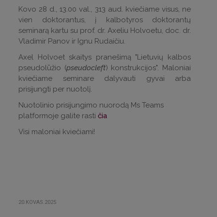
Kovo 28 d., 13.00 val., 313 aud. kviečiame visus, ne
vien doktorantus, į kalbotyros doktorantų
seminarą kartu su prof. dr. Axeliu Holvoetu, doc. dr.
Vladimir Panov ir Ignu Rudaičiu.
Axel Holvoet skaitys pranešimą "Lietuvių kalbos
pseudolūžio (
pseudocleft
) konstrukcijos". Maloniai
kviečiame seminare dalyvauti gyvai arba
prisijungti per nuotolį.
Nuotolinio prisijungimo nuorodą Ms Teams
platformoje galite rasti
čia
Visi maloniai kviečiami!
20.KOVAS.2025