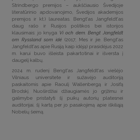
Strindbergo premijos – aukščiausio Švedijoje
literatūrinio apdovanojimo, Švedijos akademijos
premijos ir kt.) laureatas. Bengt'as Jangfeldt'as
daug rašo ir Rusijos politikos bei istorijos
klausimais: jo knyga
Vi och dem. Bengt Jangfeldt
om Ryssland som idé
(2017; Mes ir jie. Bengt'as
Jangfeldt'as apie Rusiją kaip idėją) prasidėjus 2022
m. karui buvo išleista pakartotinai ir išversta į
daugelį kalbų.
2024 m. rudenį Bengt'as Jangfeldt'as viešėjo
Vilniaus universitete ir sužavėjo auditoriją
paskaitomis apie Raoulį Wallenbergą ir Josifą
Brodskį. Nuoširdžiai džiaugiamės jo grįžimu ir
galimybe pristatyti šį puikų autorių platesnei
auditorijai, šį kartą per jo pasakojimą apie iškiliąją
Nobelių šeimą.