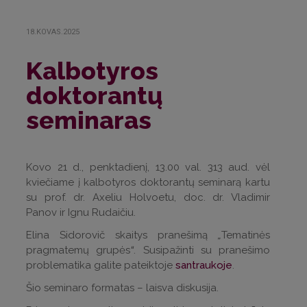
18.KOVAS.2025
Kalbotyros
doktorantų
seminaras
Kovo 21 d., penktadienį, 13.00 val. 313 aud. vėl
kviečiame į kalbotyros doktorantų seminarą kartu
su prof. dr. Axeliu Holvoetu, doc. dr. Vladimir
Panov ir Ignu Rudaičiu.
Elina Sidorovič skaitys pranešimą
„
Tematinės
pragmatemų grupės
“
. Susipažinti su pranešimo
problematika galite pateiktoje
santraukoje
.
Šio seminaro formatas – laisva diskusija.