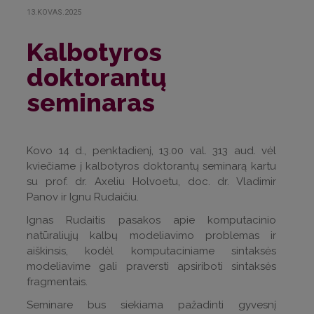
13.KOVAS.2025
Kalbotyros
doktorantų
seminaras
Kovo 14 d., penktadienį, 13.00 val. 313 aud. vėl
kviečiame į kalbotyros doktorantų seminarą kartu
su prof. dr. Axeliu Holvoetu, doc. dr. Vladimir
Panov ir Ignu Rudaičiu.
Ignas Rudaitis pasakos apie komputacinio
natūraliųjų kalbų modeliavimo problemas ir
aiškinsis, kodėl komputaciniame sintaksės
modeliavime gali praversti apsiriboti sintaksės
fragmentais.
Seminare bus siekiama pažadinti gyvesnį