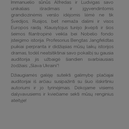
Immanuelio sūnūs Alfredas ir Ludvigas savo
unikaliais išradimais ir įgyvendintomis
grandiozinėmis verslo idėjomis lėmė ne tik
Švedijos, Rusijos, bet nemaža dalimi ir visos
Europos raidą. Klausytojus turėjo įkvėpti ir šios
šeimos filantropinė veikla bei Nobelio fondo
įsteigimo istorija. Profesorius Bengtas Jangfeldtas
puikiai perpranta ir didžiąsias mūsų laikų istorijos
dramas, todėl neatsitiktinai savo pokalbį su gausia
auditorija jis užbaigė šiandien svarbiausiais
žodžiais: „Slava Ukraini“!
Džiaugiamės galėję suteikti galimybę plačiajai
auditorijai iš arčiau susipažinti su šiuo išskirtiniu
autoriumi ir jo tyrinėjimais. Dėkojame visiems
dalyvavusiems ir kviečiame sekti mūsų renginius
ateityje!