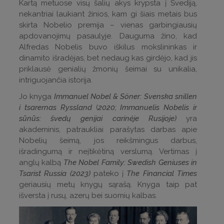
Kartą metuose visų šalių akys krypsta į Švediją,
nekantriai laukiant žinios, kam gi šiais metais bus
skirta Nobelio premija – vienas garbingiausių
apdovanojimų pasaulyje. Dauguma žino, kad
Alfredas Nobelis buvo iškilus mokslininkas ir
dinamito išradėjas, bet nedaug kas girdėjo, kad jis
priklausė genialių žmonių šeimai su unikalia,
intriguojančia istorija.
Jo knyga
Immanuel Nobel & Söner: Svenska snillen
i tsarernas Ryssland
(
2020
; Immanuelis Nobelis ir
sūnūs: švedų genijai carinėje Rusijoje)
yra
akademinis, patraukliai parašytas darbas apie
Nobelių šeimą, jos reikšmingus darbus,
išradingumą ir neįtikėtiną verslumą. Vertimas į
anglų kalbą
The Nobel Family: Swedish Geniuses in
Tsarist Russia (2023)
pateko į
The Financial Times
geriausių metų knygų sąrašą. Knyga taip pat
išversta į rusų, azerų bei suomių kalbas.