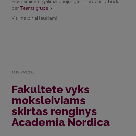
Prie seminarų galima prisijungti ir nuotoliniu būdu
per
Teams grupę >
Visi maloniai laukiami!
14.KOVAS.2025
Fakultete vyks
moksleiviams
skirtas renginys
Academia Nordica