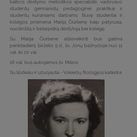
kalbos dėstymo metodikos specialistė, vadovavo
studentų germanistų pedagoginei praktikai ir
studentų kursiniams darbams. Buvę studentai ir
kolegos prisimena Mariją Čiurlienę kaip patyrusią,
nuoširdžią ir betarpišką dėstytoją bei kolegę.
Su Marija Čiurliene atsisveikinti bus galima
penktadienį, birželio 5 d., šv. Jonų bažnyčioje nuo 11
val. iki 20 val.
16 val. bus aukojamos šv. Mišios.
Su liūdesiu ir užuojauta - Vokiečių filologijos katedra