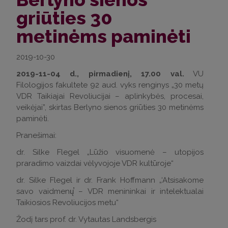
griūties 30
metinėms paminėti
2019-10-30
2019-11-04 d., pirmadienį, 17.00 val.
VU
Filologijos fakultete 92 aud. vyks renginys „30 metų
VDR Taikiajai Revoliucijai – aplinkybės, procesai,
veikėjai”, skirtas Berlyno sienos griūties 30 metinėms
paminėti.
Pranešimai:
dr. Silke Flegel „Lūžio visuomenė – utopijos
praradimo vaizdai vėlyvojoje VDR kultūroje“
dr. Silke Flegel ir dr. Frank Hoffmann „‘Atsisakome
savo vaidmenų̕ – VDR menininkai ir intelektualai
Taikiosios Revoliucijos metu“
Žodį tars prof. dr. Vytautas Landsbergis