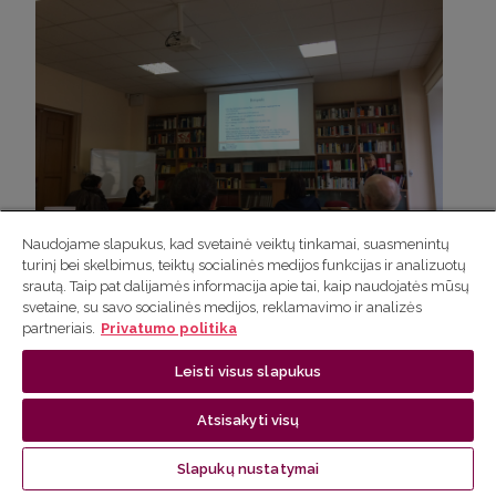
Naudojame slapukus, kad svetainė veiktų tinkamai, suasmenintų
turinį bei skelbimus, teiktų socialinės medijos funkcijas ir analizuotų
srautą. Taip pat dalijamės informacija apie tai, kaip naudojatės mūsų
svetaine, su savo socialinės medijos, reklamavimo ir analizės
partneriais.
Privatumo politika
Leisti visus slapukus
Atsisakyti visų
Slapukų nustatymai