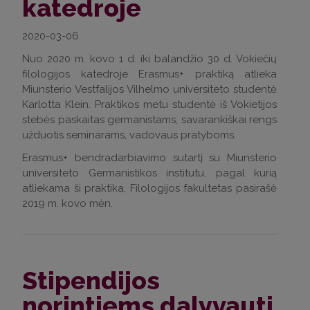
katedroje
2020-03-06
Nuo 2020 m. kovo 1 d. iki balandžio 30 d. Vokiečių
filologijos katedroje Erasmus+ praktiką atlieka
Miunsterio Vestfalijos Vilhelmo universiteto studentė
Karlotta Klein. Praktikos metu studentė iš Vokietijos
stebės paskaitas germanistams, savarankiškai rengs
užduotis seminarams, vadovaus pratyboms.
Erasmus+ bendradarbiavimo sutartį su Miunsterio
universiteto Germanistikos institutu, pagal kurią
atliekama ši praktika, Filologijos fakultetas pasirašė
2019 m. kovo mėn.
Stipendijos
norintiems dalyvauti