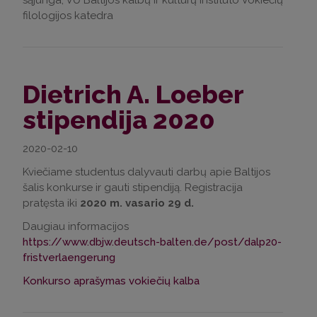
sąjunga, VU Baltijos kalbų ir kultūrų instituto Vokiečių
filologijos katedra
Dietrich A. Loeber
stipendija 2020
2020-02-10
Kviečiame studentus dalyvauti darbų apie Baltijos
šalis konkurse ir gauti stipendiją. Registracija
pratęsta iki
2020 m. vasario 29 d.
Daugiau informacijos
https://www.dbjw.deutsch-balten.de/post/dalp20-
fristverlaengerung
Konkurso aprašymas vokiečių kalba