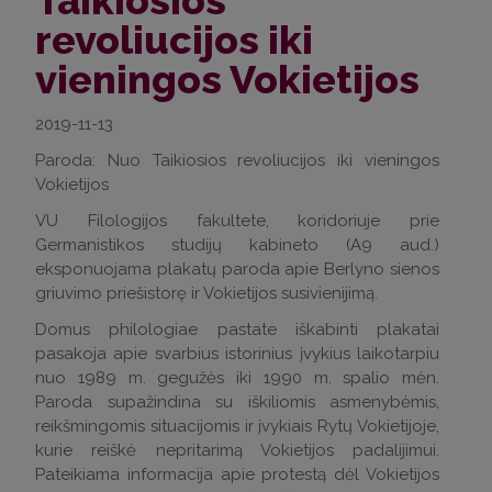
Taikiosios
revoliucijos iki
vieningos Vokietijos
2019-11-13
Paroda: Nuo Taikiosios revoliucijos iki vieningos
Vokietijos
VU Filologijos fakultete, koridoriuje prie
Germanistikos studijų kabineto (A9 aud.)
eksponuojama plakatų paroda apie Berlyno sienos
griuvimo priešistorę ir Vokietijos susivienijimą.
Domus philologiae pastate iškabinti plakatai
pasakoja apie svarbius istorinius įvykius laikotarpiu
nuo 1989 m. gegužės iki 1990 m. spalio mėn.
Paroda supažindina su iškiliomis asmenybėmis,
reikšmingomis situacijomis ir įvykiais Rytų Vokietijoje,
kurie reiškė nepritarimą Vokietijos padalijimui.
Pateikiama informacija apie protestą dėl Vokietijos