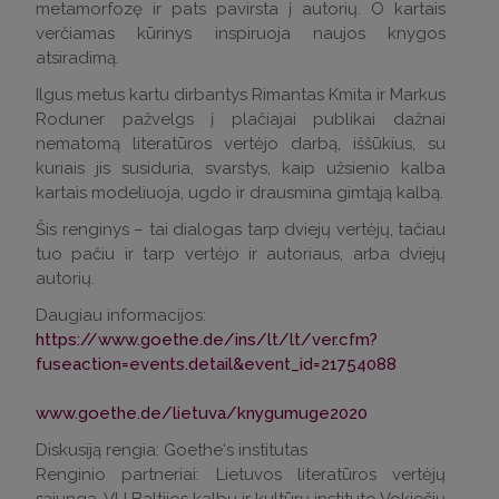
metamorfozę ir pats pavirsta į autorių. O kartais
verčiamas kūrinys inspiruoja naujos knygos
atsiradimą.
Ilgus metus kartu dirbantys Rimantas Kmita ir Markus
Roduner pažvelgs į plačiajai publikai dažnai
nematomą literatūros vertėjo darbą, iššūkius, su
kuriais jis susiduria, svarstys, kaip užsienio kalba
kartais modeliuoja, ugdo ir drausmina gimtąją kalbą.
Šis renginys – tai dialogas tarp dviejų vertėjų, tačiau
tuo pačiu ir tarp vertėjo ir autoriaus, arba dviejų
autorių.
Daugiau informacijos:
https://www.goethe.de/ins/lt/lt/ver.cfm?
fuseaction=events.detail&event_id=21754088
www.goethe.de/lietuva/knygumuge2020
Diskusiją rengia: Goethe‘s institutas
Renginio partneriai: Lietuvos literatūros vertėjų