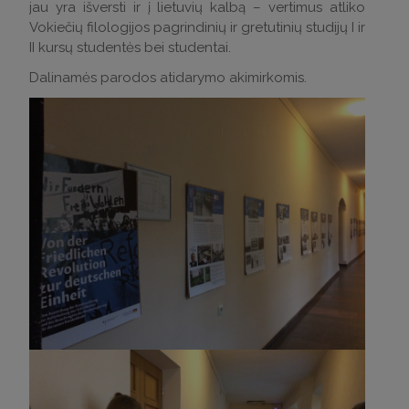
jau yra išversti ir į lietuvių kalbą – vertimus atliko
Vokiečių filologijos pagrindinių ir gretutinių studijų I ir
II kursų studentės bei studentai.
Dalinamės parodos atidarymo akimirkomis.