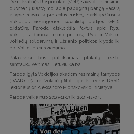
Demokratinės Respublikos (VDR) savivaldos rinkimų
duomenų klastojimo, apie pabėgimų bangą vasarą
ir apie masinius protestus rudenį, parklupdžiusius
Vokietijos vieningosios socialistų partijos (SED)
diktatūrą. Paroda atskleidžia faktus apie Rytų
Vokietijos demokratėjimo procesą, Rytų ir Vakarų
vokiečių solidarumą ir užsienio politikos kryptis iki
pat Vokietijos susivienijimo.
Palaipsniui bus pateikiamas plakatų teksto
santraukų vertimas į lietuvių kalbą.
Paroda įgyta Vokietijos akademinės mainų tarnybos
(DAAD) lėšomis Vokiečių filologijos katedros DAAD
lektoriaus dr. Aleksandro Mionskovskio iniciatyva.
Paroda veikia nuo 2019-11-13 iki 2019-12-04.