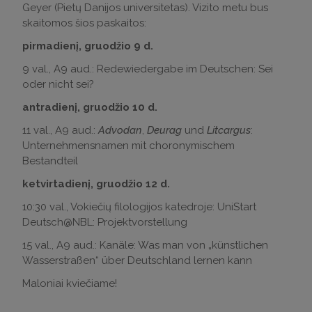
Geyer (Pietų Danijos universitetas). Vizito metu bus
skaitomos šios paskaitos:
pirmadienį, gruodžio 9 d.
9 val., A9 aud.: Redewiedergabe im Deutschen: Sei
oder nicht sei?
antradienį, gruodžio 10 d.
11 val., A9 aud.:
Advodan
,
Deurag
und
Litcargus
:
Unternehmensnamen mit choronymischem
Bestandteil
ketvirtadienį, gruodžio 12 d.
10:30 val., Vokiečių filologijos katedroje: UniStart
Deutsch@NBL: Projektvorstellung
15 val., A9 aud.: Kanäle: Was man von „künstlichen
Wasserstraßen“ über Deutschland lernen kann
Maloniai kviečiame!