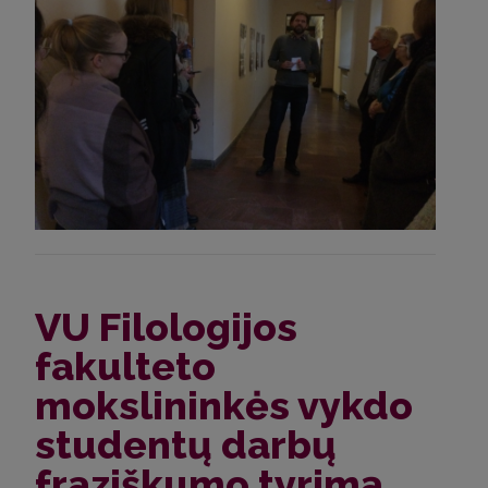
VU Filologijos
fakulteto
mokslininkės vykdo
studentų darbų
fraziškumo tyrimą