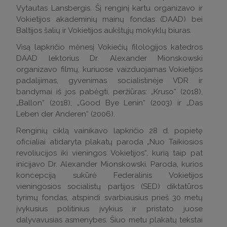
Vytautas Lansbergis. Šį renginį kartu organizavo ir
Vokietijos akademinių mainų fondas (DAAD) bei
Baltijos šalių ir Vokietijos aukštųjų mokyklų biuras.
Visą lapkričio mėnesį Vokiečių filologijos katedros
DAAD lektorius Dr. Alexander Mionskowski
organizavo filmų, kuriuose vaizduojamas Vokietijos
padalijimas, gyvenimas socialistinėje VDR ir
bandymai iš jos pabėgti, peržiūras: „Kruso“ (2018),
„Ballon“ (2018), „Good Bye Lenin“ (2003) ir „Das
Leben der Anderen“ (2006).
Renginių ciklą vainikavo lapkričio 28 d. popietę
oficialiai atidaryta plakatų paroda „Nuo Taikiosios
revoliucijos iki vieningos Vokietijos“, kurią taip pat
inicijavo Dr. Alexander Mionskowski. Paroda, kurios
koncepciją sukūrė Federalinis Vokietijos
vieningosios socialistų partijos (SED) diktatūros
tyrimų fondas, atspindi svarbiausius prieš 30 metų
įvykusius politinius įvykius ir pristato juose
dalyvavusias asmenybes. Šiuo metu plakatų tekstai