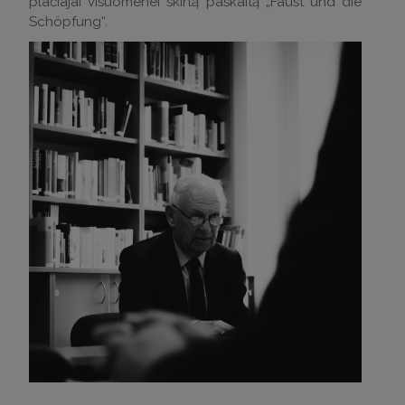
plačiajai visuomenei skirtą paskaitą „Faust und die
Schöpfung“.