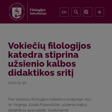
EN
Vokiečių filologijos
katedra stiprina
užsienio kalbos
didaktikos sritį
2020-11-30
Prie Vokiečių filologijos katedros prisijungė doc.
dr. Virginija Jūratė Pukevičiūtė, užsienio kalbų
didaktikos specialistė. Sveikiname!