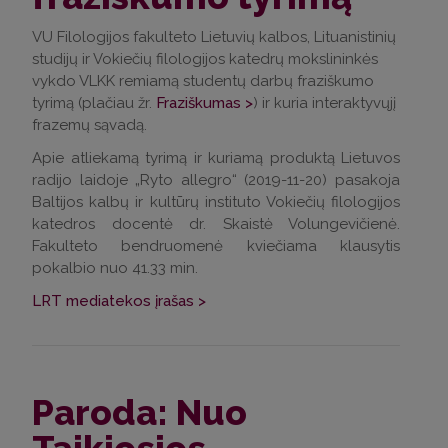
VU Filologijos fakulteto Lietuvių kalbos, Lituanistinių
studijų ir Vokiečių filologijos katedrų mokslininkės
vykdo VLKK remiamą studentų darbų fraziškumo
tyrimą (plačiau žr.
Fraziškumas >
) ir kuria interaktyvųjį
frazemų sąvadą.
Apie atliekamą tyrimą ir kuriamą produktą Lietuvos
radijo laidoje „Ryto allegro“ (2019-11-20) pasakoja
Baltijos kalbų ir kultūrų instituto Vokiečių filologijos
katedros docentė dr. Skaistė Volungevičienė.
Fakulteto bendruomenė kviečiama klausytis
pokalbio nuo 41.33 min.
LRT mediatekos įrašas >
Paroda: Nuo