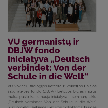
VU germanistų ir
DBJW fondo
iniciatyva „Deutsch
verbindet: Von der
Schule in die Welt“
VU Vokiečių filologijos katedra ir Vokietijos-Baltijos
šalių ateities fondo (DBJW) Lietuvos biuras naujus
metus pasitinka su nauja iniciatyva – seminarų ciklu
„Deutsch verbindet: Von der Schule in die Welt“.
Šiuo projektu siekiama Lietuvos mokykloms, kuriose