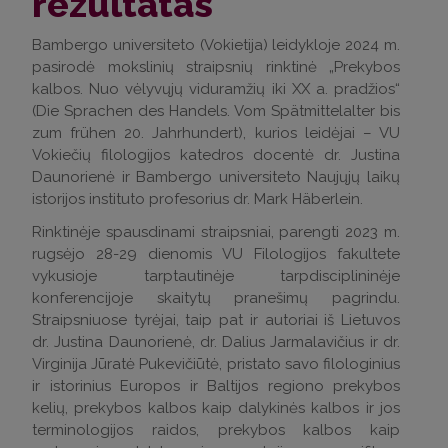
rezultatas
Bambergo universiteto (Vokietija) leidykloje 2024 m.
pasirodė mokslinių straipsnių rinktinė „Prekybos
kalbos. Nuo vėlyvųjų viduramžių iki XX a. pradžios“
(Die Sprachen des Handels. Vom Spätmittelalter bis
zum frühen 20. Jahrhundert), kurios leidėjai – VU
Vokiečių filologijos katedros docentė dr. Justina
Daunorienė ir Bambergo universiteto Naujųjų laikų
istorijos instituto profesorius dr. Mark Häberlein.
Rinktinėje spausdinami straipsniai, parengti 2023 m.
rugsėjo 28-29 dienomis VU Filologijos fakultete
vykusioje tarptautinėje tarpdisciplininėje
konferencijoje skaitytų pranešimų pagrindu.
Straipsniuose tyrėjai, taip pat ir autoriai iš Lietuvos
dr. Justina Daunorienė, dr. Dalius Jarmalavičius ir dr.
Virginija Jūratė Pukevičiūtė, pristato savo filologinius
ir istorinius Europos ir Baltijos regiono prekybos
kelių, prekybos kalbos kaip dalykinės kalbos ir jos
terminologijos raidos, prekybos kalbos kaip