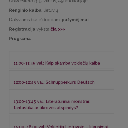
Universiteto g. 5, Vilnius, A9 auditorijoje.
Renginio kalba
: lietuvių
Dalyviams bus išduodami
pažymėjimai
.
Registracija
vyksta
čia >>>
Programa
:
11:00-11:45 val.: Kaip skamba vokiečių kalba
Dėstytoja: Diana Šileikaitė-Kaishauri
12:00-12:45 val.: Schnupperkurs Deutsch
Pasitelkę vaizdo ir garso įrašus pasimokysime
tarti įdomesnes greitakalbes ar patarles,
Dėstytoja: Lina Plaušinaitytė
kuriose išryškėja vokiečių kalbos tarties
13:00-13:45 val.: Literatūriniai monstrai:
ypatumai, nebūdingi lietuvių kalbai (pvz.,
Pasimokysime reikalingiausių vokiškų žodžių ir
fantastika ar tikrovės atspindys?
naujasis prataras, vokalizuotas [ɐ], redukuotas
frazių – kaip pasisveikinti ir atsisveikinti, kaip
šva [ə] skiemens gale, asimiliacija pagal
prisistatyti, ką daryti, kai nori ko nors mandagiai
Dėstytoja: Violeta Birbilaitė
duslumą, priešakiniai lūpiniai balsiai [y:] ir [ø:] ar
paprašyti, arba užmini kam nors ant kojos, ir
15:00–16:00 val.: Vokietija Lietuvoje – klausimai