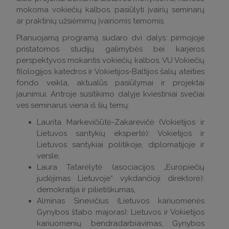
mokoma vokiečių kalbos, pasiūlyti įvairių seminarų
ar praktinių užsiėmimų įvairiomis temomis.
Planuojamą programą sudaro dvi dalys: pirmojoje
pristatomos studijų galimybės bei karjeros
perspektyvos mokantis vokiečių kalbos, VU Vokiečių
filologijos katedros ir Vokietijos-Baltijos šalių ateities
fondo veikla, aktualūs pasiūlymai ir projektai
jaunimui. Antroje susitikimo dalyje kviestiniai svečiai
ves seminarus viena iš šių temų:
Laurita Markevičiūtė-Zakarevičė (Vokietijos ir
Lietuvos santykių ekspertė): Vokietijos ir
Lietuvos santykiai politikoje, diplomatijoje ir
versle,
Laura Tatarėlytė (asociacijos „Europiečių
judėjimas Lietuvoje“ vykdančioji direktorė):
demokratija ir pilietiškumas,
Alminas Sinevičius (Lietuvos kariuomenės
Gynybos štabo majoras): Lietuvos ir Vokietijos
kariuomenių bendradarbiavimas, Gynybos