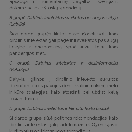
apsaugą ir humanitarinę pagalbą, išvengiant
diskriminacijos ir šališkų sprendimų.
B grupė: Dirbtinis intelektas sveikatos apsaugos srityje
(Latvija)
Šios darbo grupės tikslas buvo išanalizuoti, kaip
dirbtinis intelektas gali pagerinti sveikatos paslaugų
kokybę ir prieinamumą, ypač krizių, tokių kaip
pandemijos, metu.
C grupė: Dirbtinis intelektas ir dezinformacija
(Vokietija)
Dalyviai gilinosi į dirbtinio intelekto sukurtos
dezinformacijos pavojus demokratinių rinkimų metu
ir kūrė strategijas, kaip atpažinti bei užkirsti kelią
tokiam turiniui.
D grupė: Dirbtinis intelektas ir klimato kaita (Estija)
Ši darbo grupė siūlė politines rekomendacijas, kaip
dirbtinis intelektas gali padėti mažinti CO₂ emisijas ir
kurti tvarius aplinkosaugos sprendimus.