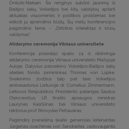
Čmilytė-Nielsen. Šis renginys subūrė jaunimą iš
Baltijos šalių, Vokietijos bei kitų valstybių aptarti
aktualias visuomenės ir politikos problemas bei
ieškoti jų sprendimo būdų. Šių metų konferencijos
pagrindinė tema – „Dirbtinis intelektas ir krizių
valdymas“.
Atidarymo ceremonija Vilniaus universitete
Konferencija prasidėjo spalio 24 d. iškilminga
atidarymo ceremonija Vilniaus universiteto Mažojoje
Auloje. Dalyvius pasveikino Vokietijos-Baltijos šalių
ateities fondo pirmininkas Thomas von Lüpke.
Sveikinimo žodžius taip pat tarė Vokietijos
ambasadorius Lietuvoje dr. Cornelius Zimmermann,
Lietuvos Respublikos Prezidento patarėjas Saulius
Olencevičius, LR Krašto apsaugos ministras
Laurynas Kasčiūnas bei Vilniaus universiteto
rektorius prof. Rimvydas Petrauskas.
Pagrindinį pranešimą skaitė generolas leitenantas
Jürgenas-Joachimas von Sandrartas, vadovaujantis