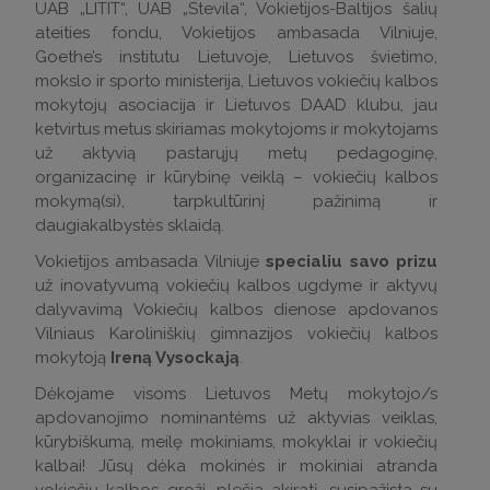
UAB „LITIT“, UAB „Stevila“, Vokietijos-Baltijos šalių
ateities fondu, Vokietijos ambasada Vilniuje,
Goethe’s institutu Lietuvoje, Lietuvos švietimo,
mokslo ir sporto ministerija, Lietuvos vokiečių kalbos
mokytojų asociacija ir Lietuvos DAAD klubu, jau
ketvirtus metus skiriamas mokytojoms ir mokytojams
už aktyvią pastarųjų metų pedagoginę,
organizacinę ir kūrybinę veiklą – vokiečių kalbos
mokymą(si), tarpkultūrinį pažinimą ir
daugiakalbystės sklaidą.
Vokietijos ambasada Vilniuje
specialiu savo prizu
už inovatyvumą vokiečių kalbos ugdyme ir aktyvų
dalyvavimą Vokiečių kalbos dienose apdovanos
Vilniaus Karoliniškių gimnazijos vokiečių kalbos
mokytoją
Ireną Vysockają
.
Dėkojame visoms Lietuvos Metų mokytojo/s
apdovanojimo nominantėms už aktyvias veiklas,
kūrybiškumą, meilę mokiniams, mokyklai ir vokiečių
kalbai! Jūsų dėka mokinės ir mokiniai atranda
vokiečių kalbos grožį, plečia akiratį, susipažįsta su