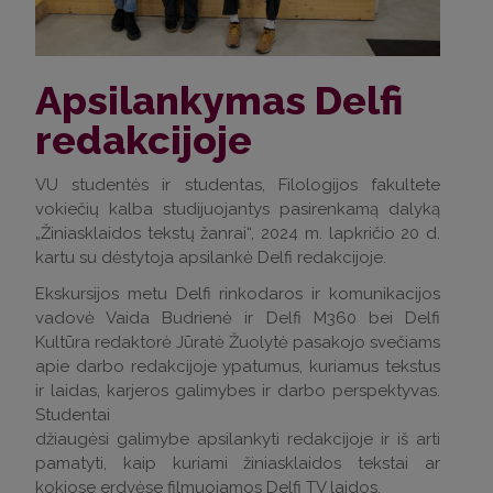
Apsilankymas Delfi
redakcijoje
VU studentės ir studentas, Filologijos fakultete
vokiečių kalba studijuojantys pasirenkamą dalyką
„Žiniasklaidos tekstų žanrai“, 2024 m. lapkričio 20 d.
kartu su dėstytoja apsilankė Delfi redakcijoje.
Ekskursijos metu Delfi rinkodaros ir komunikacijos
vadovė Vaida Budrienė ir Delfi M360 bei Delfi
Kultūra redaktorė Jūratė Žuolytė pasakojo svečiams
apie darbo redakcijoje ypatumus, kuriamus tekstus
ir laidas, karjeros galimybes ir darbo perspektyvas.
Studentai
džiaugėsi galimybe apsilankyti redakcijoje ir iš arti
pamatyti, kaip kuriami žiniasklaidos tekstai ar
kokiose erdvėse filmuojamos Delfi TV laidos.