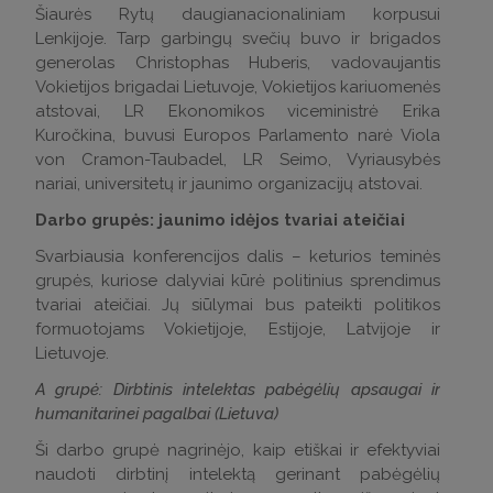
Šiaurės Rytų daugianacionaliniam korpusui
Lenkijoje. Tarp garbingų svečių buvo ir brigados
generolas Christophas Huberis, vadovaujantis
Vokietijos brigadai Lietuvoje, Vokietijos kariuomenės
atstovai, LR Ekonomikos viceministrė Erika
Kuročkina, buvusi Europos Parlamento narė Viola
von Cramon-Taubadel, LR Seimo, Vyriausybės
nariai, universitetų ir jaunimo organizacijų atstovai.
Darbo grupės: jaunimo idėjos tvariai ateičiai
Svarbiausia konferencijos dalis – keturios teminės
grupės, kuriose dalyviai kūrė politinius sprendimus
tvariai ateičiai. Jų siūlymai bus pateikti politikos
formuotojams Vokietijoje, Estijoje, Latvijoje ir
Lietuvoje.
A grupė: Dirbtinis intelektas pabėgėlių apsaugai ir
humanitarinei pagalbai (Lietuva)
Ši darbo grupė nagrinėjo, kaip etiškai ir efektyviai
naudoti dirbtinį intelektą gerinant pabėgėlių