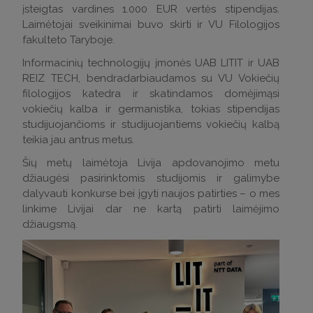
įsteigtas vardines 1.000 EUR vertės stipendijas.
Laimėtojai sveikinimai buvo skirti ir VU Filologijos
fakulteto Taryboje.
Informacinių technologijų įmonės UAB LITIT ir UAB
REIZ TECH, bendradarbiaudamos su VU Vokiečių
filologijos katedra ir skatindamos domėjimąsi
vokiečių kalba ir germanistika, tokias stipendijas
studijuojančioms ir studijuojantiems vokiečių kalbą
teikia jau antrus metus.
Šių metų laimėtoja Livija apdovanojimo metu
džiaugėsi pasirinktomis studijomis ir galimybe
dalyvauti konkurse bei įgyti naujos patirties – o mes
linkime Livijai dar ne kartą patirti laimėjimo
džiaugsmą.