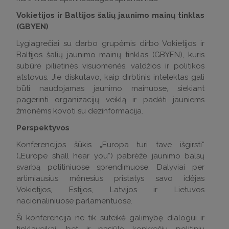
Vokietijos ir Baltijos šalių jaunimo mainų tinklas
(GBYEN)
Lygiagrečiai su darbo grupėmis dirbo Vokietijos ir
Baltijos šalių jaunimo mainų tinklas (GBYEN), kuris
subūrė pilietinės visuomenės, valdžios ir politikos
atstovus. Jie diskutavo, kaip dirbtinis intelektas gali
būti naudojamas jaunimo mainuose, siekiant
pagerinti organizacijų veiklą ir padėti jauniems
žmonėms kovoti su dezinformacija.
Perspektyvos
Konferencijos šūkis „Europa turi tave išgirsti“
(„Europe shall hear you“) pabrėžė jaunimo balsų
svarbą politiniuose sprendimuose. Dalyviai per
artimiausius mėnesius pristatys savo idėjas
Vokietijos, Estijos, Latvijos ir Lietuvos
nacionaliniuose parlamentuose.
Ši konferencija ne tik suteikė galimybę dialogui ir
tinklaveikai, bet ir pasiūlė konkrečių politinių