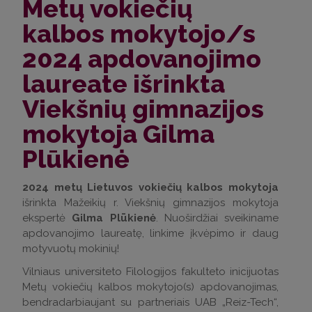
Metų vokiečių
kalbos mokytojo/s
2024 apdovanojimo
laureate išrinkta
Viekšnių gimnazijos
mokytoja Gilma
Plūkienė
2024 metų Lietuvos vokiečių kalbos mokytoja
išrinkta Mažeikių r. Viekšnių gimnazijos mokytoja
ekspertė
Gilma Plūkienė
. Nuoširdžiai sveikiname
apdovanojimo laureatę, linkime įkvėpimo ir daug
motyvuotų mokinių!
Vilniaus universiteto Filologijos fakulteto inicijuotas
Metų vokiečių kalbos mokytojo(s) apdovanojimas,
bendradarbiaujant su partneriais UAB „Reiz-Tech“,