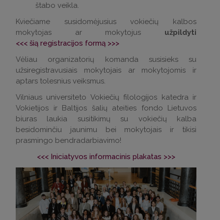
štabo veikla.
Kviečiame susidomėjusius vokiečių kalbos
mokytojas ar mokytojus
užpildyti
<<< šią registracijos formą >>>
Vėliau organizatorių komanda susisieks su
užsiregistravusiais mokytojais ar mokytojomis ir
aptars tolesnius veiksmus.
Vilniaus universiteto Vokiečių filologijos katedra ir
Vokietijos ir Baltijos šalių ateities fondo Lietuvos
biuras laukia susitikimų su vokiečių kalba
besidominčiu jaunimu bei mokytojais ir tikisi
prasmingo bendradarbiavimo!
<<< Iniciatyvos informacinis plakatas >>>