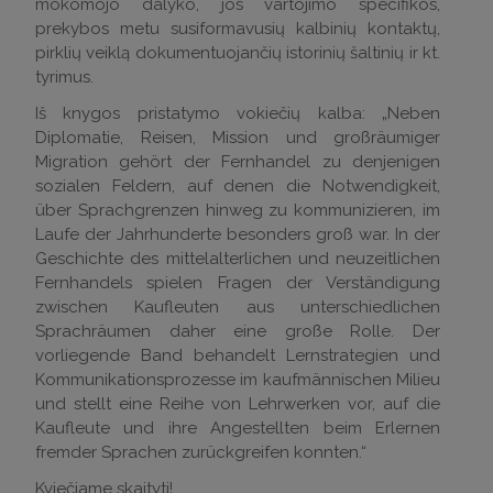
mokomojo dalyko, jos vartojimo specifikos,
prekybos metu susiformavusių kalbinių kontaktų,
pirklių veiklą dokumentuojančių istorinių šaltinių ir kt.
tyrimus.
Iš knygos pristatymo vokiečių kalba: „Neben
Diplomatie, Reisen, Mission und großräumiger
Migration gehört der Fernhandel zu denjenigen
sozialen Feldern, auf denen die Notwendigkeit,
über Sprachgrenzen hinweg zu kommunizieren, im
Laufe der Jahrhunderte besonders groß war. In der
Geschichte des mittelalterlichen und neuzeitlichen
Fernhandels spielen Fragen der Verständigung
zwischen Kaufleuten aus unterschiedlichen
Sprachräumen daher eine große Rolle. Der
vorliegende Band behandelt Lernstrategien und
Kommunikationsprozesse im kaufmännischen Milieu
und stellt eine Reihe von Lehrwerken vor, auf die
Kaufleute und ihre Angestellten beim Erlernen
fremder Sprachen zurückgreifen konnten.“
Kviečiame skaityti!