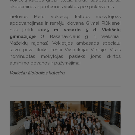
akademinės ir profesinės veiklos perspektyvomis.
Lietuvos Metų vokiečių kalbos mokytojo/s
apdovanojimas ir rėmėjų dovana Gilmai Plūkienei
bus įteikti
2025 m. vasario 5 d. Viekšnių
gimnazijoje
(J. Basanavičiaus g. 1, Viekšniai,
Mažeikių rajonas), Vokietijos ambasada specialų
savo prizą įteiks Irenai Vysockajai Vilniuje. Visas
nominuotas mokytojas pasieks joms skirtos
atminimo dovanos ir pažymėjimai.
Vokiečių filologijos katedra