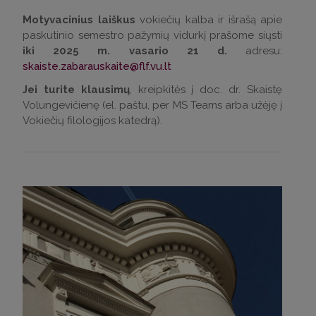
Motyvacinius laiškus
vokiečių kalba ir išrašą apie
paskutinio semestro pažymių vidurkį prašome siųsti
iki 2025 m. vasario 21 d.
adresu:
skaiste.zabarauskaite@flf.vu.lt
Jei turite klausimų
, kreipkitės į doc. dr. Skaistę
Volungevičienę (el. paštu, per MS Teams arba užėję į
Vokiečių filologijos katedrą).