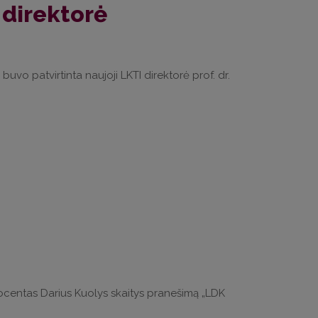
 direktorė
vo patvirtinta naujoji LKTI direktorė prof. dr.
 docentas Darius Kuolys skaitys pranešimą „LDK