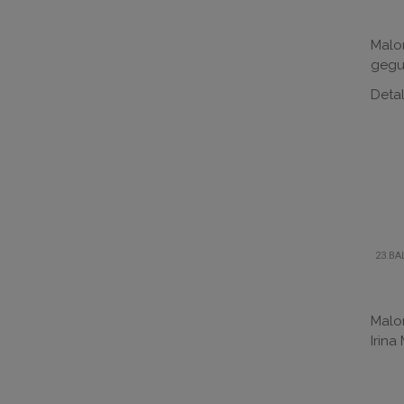
Malon
geguž
Detal
23.BA
Malon
Irina