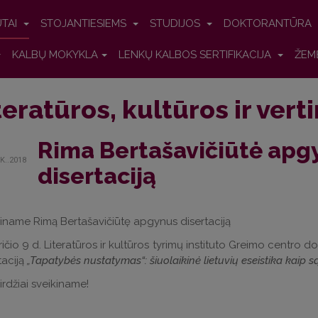
UTAI
STOJANTIESIEMS
STUDIJOS
DOKTORANTŪRA
KALBŲ MOKYKLA
LENKŲ KALBOS SERTIFIKACIJA
ŽEM
teratūros, kultūros ir vert
Rima Bertašavičiūtė apg
K..2018
disertaciją
iname Rimą Bertašavičiūtę apgynus disertaciją
ičio 9 d. Literatūros ir kultūros tyrimų instituto Greimo centro
taciją
„Tapatybės nustatymas“: šiuolaikinė lietuvių eseistika kaip 
rdžiai sveikiname!