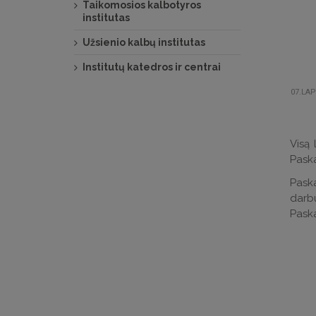
Taikomosios kalbotyros
institutas
Užsienio kalbų institutas
Institutų katedros ir centrai
07.LAP
Visą 
Paska
Pask
darb
Paska