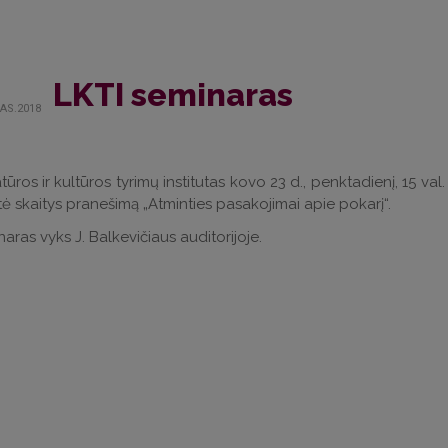
LKTI seminaras
AS.2018
atūros ir kultūros tyrimų institutas kovo 23 d., penktadienį, 15 val.
tė skaitys pranešimą „Atminties pasakojimai apie pokarį“.
aras vyks J. Balkevičiaus auditorijoje.