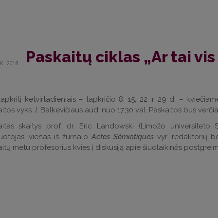
Paskaitų ciklas „Ar tai vi
K..2018
lapkritį ketvirtadieniais – lapkričio 8, 15, 22 ir 29 d. – kviečia
itos vyks J.
Balkevičiaus aud. nuo 17.30 val.
Paskaitos bus verčia
aitas skaitys prof. dr. Eric Landowski (Limožo universiteto
uotojas, vienas iš žurnalo
Actes Sémiotiques
vyr. redaktorių be
itų metu profesorius kvies į diskusiją apie šiuolaikinės postgre