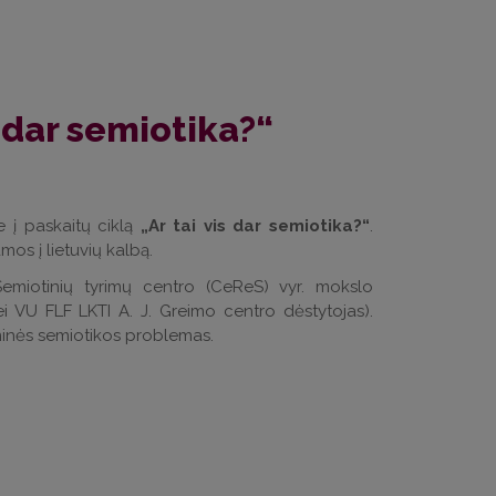
s dar semiotika?“
me į paskaitų ciklą
„Ar tai vis dar semiotika?“
.
mos į lietuvių kalbą.
 Semiotinių tyrimų centro (CeReS) vyr. mokslo
i VU FLF LKTI A. J. Greimo centro dėstytojas).
iminės semiotikos problemas.