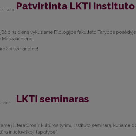
Patvirtinta LKTI instituto
PJ..2018
ūčio 31 dieną vykusiame Filologijos fakulteto Tarybos posėdyje bu
ė Maskaliūnienė.
rdžiai sveikiname!
LKTI seminaras
G..2018
iame į Literatūros ir kultūros tyrimų instituto seminarą, kuriame
tūra ir lietuviškoji tapatybė“.