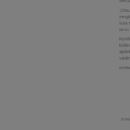
verči
„
Džiau
įrengt
iš jos
jas su
Konfe
būtin
aplin
vadin
Konfer
30.BA