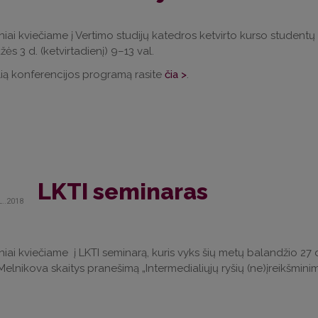
iai kviečiame į Vertimo studijų katedros ketvirto kurso studentų 
ės 3 d. (ketvirtadienį) 9–13 val.
ią konferencijos programą rasite
čia >
.
LKTI seminaras
L..2018
iai kviečiame į LKTI seminarą, kuris vyks šių metų balandžio 27 d. 
 Melnikova skaitys pranešimą „Intermedialiųjų ryšių (ne)įreikšmin