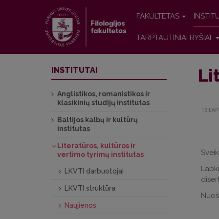
FAKULTETAS
INSTIT
TARPTAUTINIAI RYŠIAI
Li
INSTITUTAI
Anglistikos, romanistikos ir
klasikinių studijų institutas
13.LAP
Baltijos kalbų ir kultūrų
institutas
Literatūros, kultūros ir
Sveik
vertimo tyrimų institutas
Lapkr
LKVTI darbuotojai
diser
LKVTI struktūra
Nuoši
Naujienos