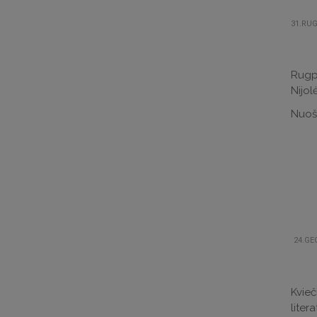
31.RUG
Rugpj
Nijol
Nuoši
24.GE
Kvieč
litera