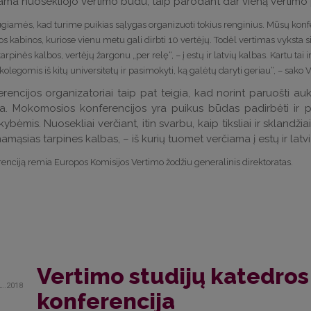
ama nuosekliojo vertimo būdu, taip parodant dar vieną vertimo p
giamės, kad turime puikias sąlygas organizuoti tokius renginius. Mūsų konfe
os kabinos, kuriose vienu metu gali dirbti 10 vertėjų. Todėl vertimas vyksta si
, tarpinės kalbos, vertėjų žargonu „per relę“, – į estų ir latvių kalbas. Kartu tai
 kolegomis iš kitų universitetų ir pasimokyti, ką galėtų daryti geriau
“, – sako 
rencijos organizatoriai taip pat teigia, kad norint paruošti auk
a. Mokomosios konferencijos yra puikus būdas padirbėti ir p
kybėmis. Nuosekliai verčiant, itin svarbu, kaip tiksliai ir sklandž
amąsias tarpines kalbas, – iš kurių tuomet verčiama į estų ir latv
enciją remia Europos Komisijos Vertimo žodžiu generalinis direktoratas.
Vertimo studijų katedro
L..2018
konferencija