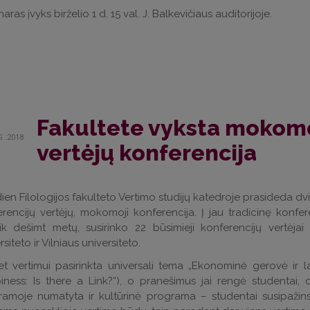
aras įvyks birželio 1 d. 15 val. J. Balkevičiaus auditorijoje.
Fakultete vyksta mokomo
G..2018
vertėjų konferencija
ien Filologijos fakulteto Vertimo studijų katedroje prasideda dvi
rencijų vertėjų, mokomoji konferencija. Į jau tradicinę konfe
k dešimt metų, susirinko 22 būsimieji konferencijų vertėjai ir
rsiteto ir Vilniaus universiteto.
t vertimui pasirinkta universali tema „Ekonominė gerovė ir la
ness: Is there a Link?“), o pranešimus jai rengė studentai, dė
amoje numatyta ir kultūrinė programa – studentai susipažins s