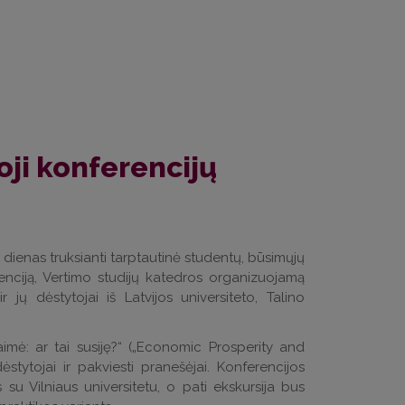
ji konferencijų
 dienas truksianti tarptautinė studentų, būsimųjų
renciją, Vertimo studijų katedros organizuojamą
 jų dėstytojai iš Latvijos universiteto, Talino
imė: ar tai susiję?“ („Economic Prosperity and
stytojai ir pakviesti pranešėjai. Konferencijos
u Vilniaus universitetu, o pati ekskursija bus