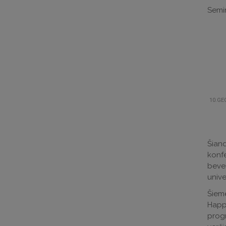
Semin
10.GE
Šiand
konfe
bevei
unive
Šieme
Happi
progr