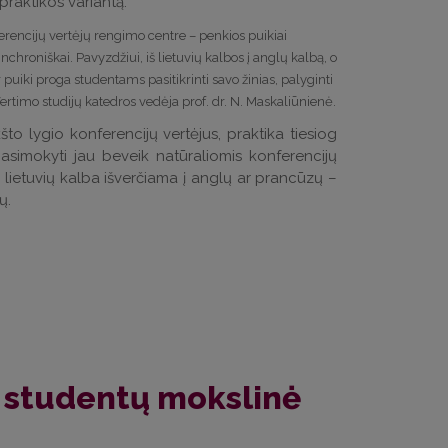
raktikos variantą.
rencijų vertėjų rengimo centre – penkios puikiai
nchroniškai. Pavyzdžiui, iš lietuvių kalbos į anglų kalbą, o
 ir puiki proga studentams pasitikrinti savo žinias, palyginti
Vertimo studijų katedros vedėja prof. dr. N. Maskaliūnienė.
što lygio konferencijų vertėjus, praktika tiesiog
asimokyti jau beveik natūraliomis konferencijų
iai lietuvių kalba išverčiama į anglų ar prancūzų –
ių.
s studentų mokslinė