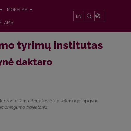
MOKSLAS
EN
ĖLAPIS
imo tyrimų institutas
ynė daktaro
 doktorantė Rima Bertašavičiūtė sėkmingai apgynė
sąmoningumo trajektorija
.