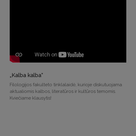
„Kalba kalba“
Filologijos fakulteto tinklalaidė, kurioje diskutuojama
aktualiomis kalbos, literatūros ir kultūros temomis.
Kviečiame klausytis!