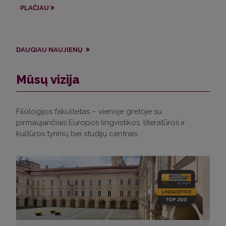
ap
PLAČIAU
PL
DAUGIAU NAUJIENŲ
Mūsų vizija
Filologijos fakultetas – vienoje gretoje su
pirmaujančiais Europos lingvistikos, literatūros ir
kultūros tyrimų bei studijų centrais.