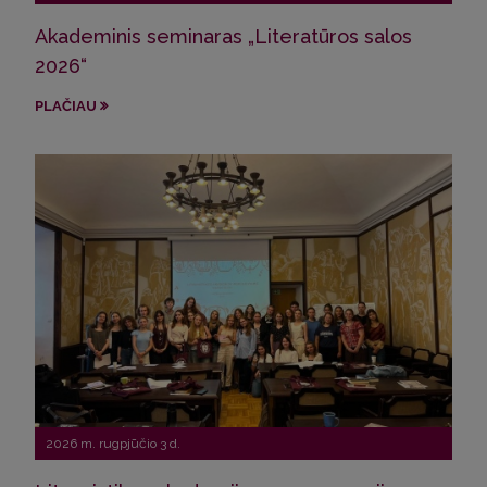
Akademinis seminaras „Literatūros salos
VU s
2026“
ir 
PLAČIAU
PLA
2026 m. rugpjūčio 3 d.
202