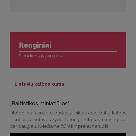
Renginiai
Šiandieną įvykių nėra
Lietuvių kalbos kursai
Lietuvių kalbos kursai >
„Baltistikos miniatiūros"
Kontaktai klausimams:
Filologijos fakulteto paskaitų ciklas apie baltų kalbas
ir kultūras, Lietuvos žydų, totorių ir kitų tautų raštiją bei
Tel.: (0 5) 268 7214
dar daugiau. Kviečiame žiūrėti ir prenumeruoti!
El. p.:
andrius.apinis@flf.vu.lt