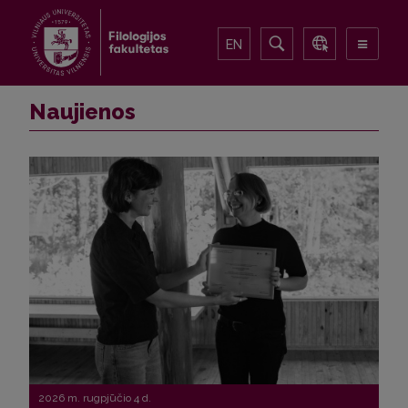
EN
Naujienos
2026 m. rugpjūčio 4 d.
2026