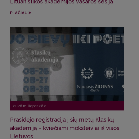
Lituanistikos akademijos vasaros sesija
Pro
Sve
PLAČIAU
Latv
PLA
2026 m. liepos 28 d.
Prasidėjo registracija į šių metų Klasikų
2026
akademiją – kviečiami moksleiviai iš visos
Lietuvos
Pro