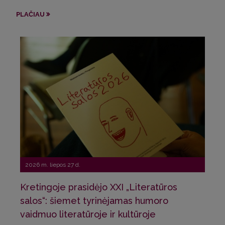
Sve
PLAČIAU
Pri
PLA
2026 m. liepos 27 d.
Kretingoje prasidėjo XXI „Literatūros
20
salos“: šiemet tyrinėjamas humoro
vaidmuo literatūroje ir kultūroje
La