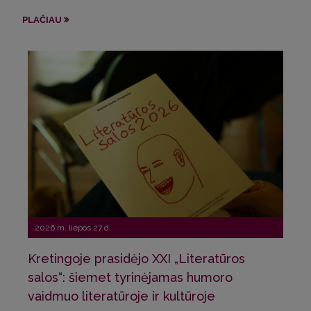
Sve
PLAČIAU
Pri
PLA
2026 m. liepos 27 d.
Kretingoje prasidėjo XXI „Literatūros
20
salos“: šiemet tyrinėjamas humoro
vaidmuo literatūroje ir kultūroje
La