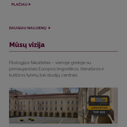
ap
PLAČIAU
PL
DAUGIAU NAUJIENŲ
Mūsų vizija
Filologijos fakultetas – vienoje gretoje su
pirmaujančiais Europos lingvistikos, literatūros ir
kultūros tyrimų bei studijų centrais.