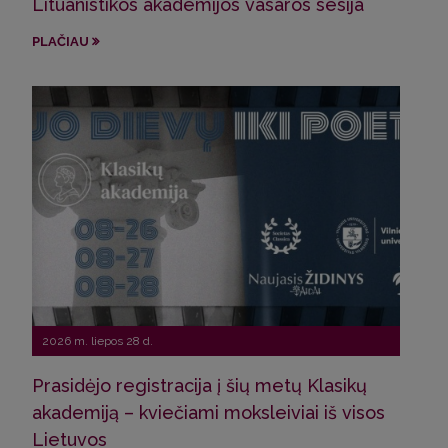
Lituanistikos akademijos vasaros sesija
Pro
Sve
PLAČIAU
Latv
PLA
2026 m. liepos 28 d.
Prasidėjo registracija į šių metų Klasikų
2026
akademiją – kviečiami moksleiviai iš visos
Lietuvos
Pro