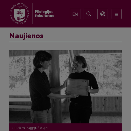
EN
Naujienos
2026 m. rugpjūčio 4 d.
2026