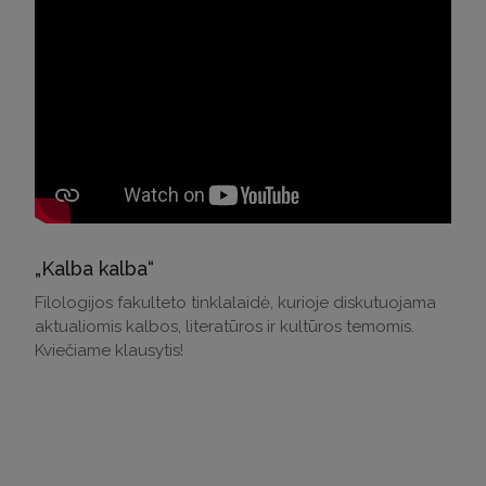
„Kalba kalba“
Filologijos fakulteto tinklalaidė, kurioje diskutuojama
aktualiomis kalbos, literatūros ir kultūros temomis.
Kviečiame klausytis!