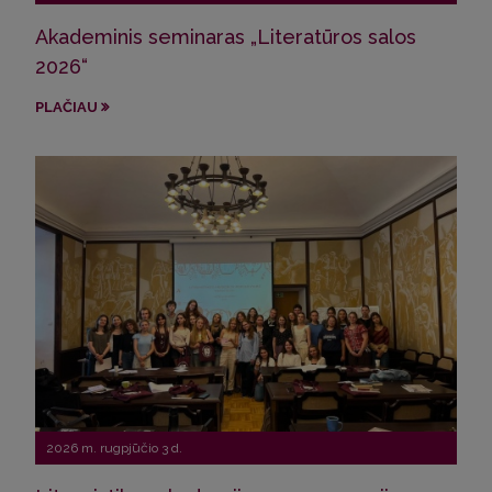
Akademinis seminaras „Literatūros salos
VU s
2026“
ir 
PLAČIAU
PLA
2026 m. rugpjūčio 3 d.
202