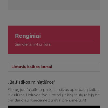
Renginiai
Šiandieną įvykių nėra
Lietuvių kalbos kursai
Lietuvių kalbos kursai >
„Baltistikos miniatiūros"
Kontaktai klausimams:
Filologijos fakulteto paskaitų ciklas apie baltų kalbas
ir kultūras, Lietuvos žydų, totorių ir kitų tautų raštiją bei
Tel.: (0 5) 268 7214
dar daugiau. Kviečiame žiūrėti ir prenumeruoti!
El. p.:
andrius.apinis@flf.vu.lt