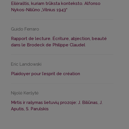
Eilėraštis, kuriam trūksta konteksto. Alfonso
Nykos-Niliūno „Vilnius 1943“
Guido Ferraro
Rapport de lecture. Écriture, abjection, beauté
dans le Brodeck de Philippe Claudel
Eric Landowski
Plaidoyer pour l’esprit de création
Nijolė Keršytė
Mirtis ir rašymas lietuvių prozoje: J. Biliūnas, J.
Aputis, S. Parulskis