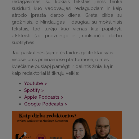
redagavimas, su kokiais tekstais jiems tenka
susidurti, kuo vadovaujasi redaguodami ir kaip
atrodo įprasta darbo diena. Greta dirba su
grožiniais, o Mindaugas – daugiau su moksliniais
tekstais, tad turėjo kuo vienas kitą papildyti,
atskleisti šio prasmingo ir įtraukiančio darbo
subtilybes.
Jau paskutinės šiųmetės laidos galite klausytis
visose jums prieinamose platformose, o mes
kviečiame puslapį pamėgti ir dalintis žinia, ką ir
kaip redaktoriai iš tikrųjų veikia:
Youtube >
Spotify >
Apple Podcasts >
Google Podcasts >