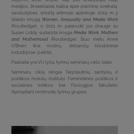
medijos, žiniasklaida kalba apie psichinę sveikatą,
savižudybes, smurtą artimoje aplinkoje. 2019 m. ji
išleido knygą
Women, Inequality and Media Work
(Routledge), o 2021 m. pasirodė jos drauge su
Susan Liddy sudaryta knyga
Media Work, Mothers
and Motherhood
(Routledge). Šiuo metu Anne
O’Brien tiria motinų, dirbančių kūrybinėse
industrijose, patirtis.
Paskaita yra VU lyčių tyrimų seminarų ciklo dalis.
Seminarų ciklą rengia Tarptautinių santykių ir
politikos mokslų instituto Feministinės politikos ir
socialinės kritikos bei Filologijos fakulteto
Apmąstant motinystę tyrimų grupės.