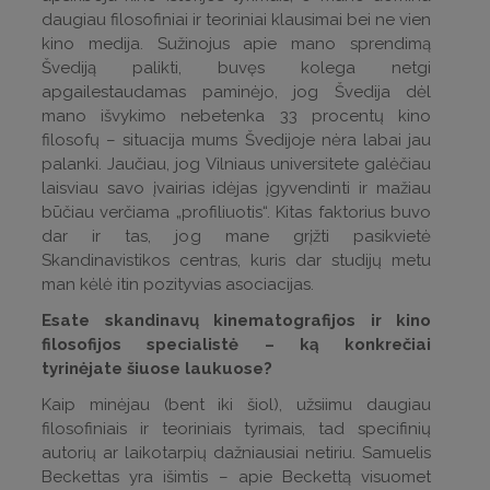
daugiau filosofiniai ir teoriniai klausimai bei ne vien
kino medija. Sužinojus apie mano sprendimą
Švediją palikti, buvęs kolega netgi
apgailestaudamas paminėjo, jog Švedija dėl
mano išvykimo nebetenka 33 procentų kino
filosofų – situacija mums Švedijoje nėra labai jau
palanki. Jaučiau, jog Vilniaus universitete galėčiau
laisviau savo įvairias idėjas įgyvendinti ir mažiau
būčiau verčiama „profiliuotis“. Kitas faktorius buvo
dar ir tas, jog mane grįžti pasikvietė
Skandinavistikos centras, kuris dar studijų metu
man kėlė itin pozityvias asociacijas.
Esate skandinavų kinematografijos ir kino
filosofijos specialistė – ką konkrečiai
tyrinėjate šiuose laukuose?
Kaip minėjau (bent iki šiol), užsiimu daugiau
filosofiniais ir teoriniais tyrimais, tad specifinių
autorių ar laikotarpių dažniausiai netiriu. Samuelis
Beckettas yra išimtis – apie Beckettą visuomet