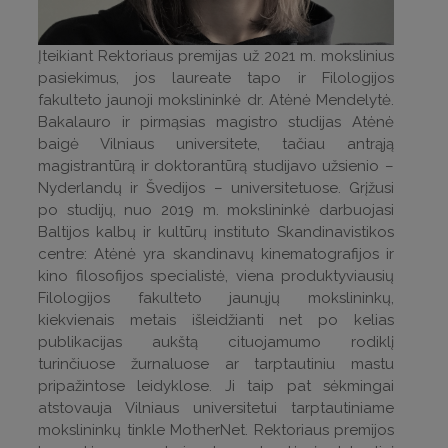
Įteikiant Rektoriaus premijas už 2021 m. mokslinius
pasiekimus, jos laureate tapo ir Filologijos
fakulteto jaunoji mokslininkė dr. Atėnė Mendelytė.
Bakalauro ir pirmąsias magistro studijas Atėnė
baigė Vilniaus universitete, tačiau antrąją
magistrantūrą ir doktorantūrą studijavo užsienio –
Nyderlandų ir Švedijos – universitetuose. Grįžusi
po studijų, nuo 2019 m. mokslininkė darbuojasi
Baltijos kalbų ir kultūrų instituto Skandinavistikos
centre: Atėnė yra skandinavų kinematografijos ir
kino filosofijos specialistė, viena produktyviausių
Filologijos fakulteto jaunųjų mokslininkų,
kiekvienais metais išleidžianti net po kelias
publikacijas aukštą cituojamumo rodiklį
turinčiuose žurnaluose ar tarptautiniu mastu
pripažintose leidyklose. Ji taip pat sėkmingai
atstovauja Vilniaus universitetui tarptautiniame
mokslininkų tinkle MotherNet. Rektoriaus premijos