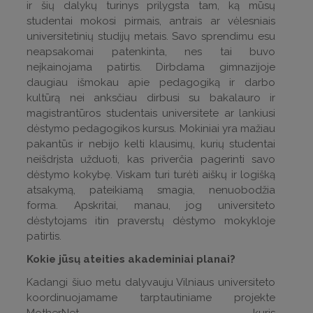
ir šių dalykų turinys prilygsta tam, ką mūsų
studentai mokosi pirmais, antrais ar vėlesniais
universitetinių studijų metais. Savo sprendimu esu
neapsakomai patenkinta, nes tai buvo
neįkainojama patirtis. Dirbdama gimnazijoje
daugiau išmokau apie pedagogiką ir darbo
kultūrą nei anksčiau dirbusi su bakalauro ir
magistrantūros studentais universitete ar lankiusi
dėstymo pedagogikos kursus. Mokiniai yra mažiau
pakantūs ir nebijo kelti klausimų, kurių studentai
neišdrįsta užduoti, kas priverčia pagerinti savo
dėstymo kokybę. Viskam turi turėti aiškų ir logišką
atsakymą, pateikiamą smagia, nenuobodžia
forma. Apskritai, manau, jog universiteto
dėstytojams itin praverstų dėstymo mokykloje
patirtis.
Kokie jūsų ateities akademiniai planai?
Kadangi šiuo metu dalyvauju Vilniaus universiteto
koordinuojamame tarptautiniame projekte