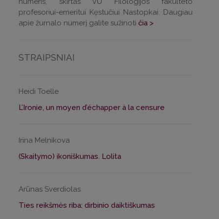
numeris, skirtas VU Filologijos fakulteto
profesoriui-emeritui Kęstučiui Nastopkai. Daugiau
apie žurnalo numerį galite sužinoti
čia >
STRAIPSNIAI
Heidi Toelle
L’Ironie, un moyen d’échapper à la censure
Irina Melnikova
(Skaitymo) ikoniškumas. Lolita
Arūnas Sverdiolas
Ties reikšmės riba: dirbinio daiktiškumas