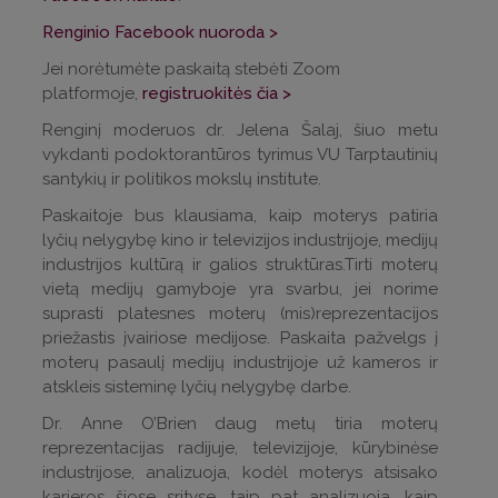
Renginio Facebook nuoroda >
Jei norėtumėte paskaitą stebėti Zoom
platformoje,
registruokitės čia >
Renginį moderuos dr. Jelena Šalaj, šiuo metu
vykdanti podoktorantūros tyrimus VU Tarptautinių
santykių ir politikos mokslų institute.
Paskaitoje bus klausiama, kaip moterys patiria
lyčių nelygybę kino ir televizijos industrijoje, medijų
industrijos kultūrą ir galios struktūras.Tirti moterų
vietą medijų gamyboje yra svarbu, jei norime
suprasti platesnes moterų (mis)reprezentacijos
priežastis įvairiose medijose. Paskaita pažvelgs į
moterų pasaulį medijų industrijoje už kameros ir
atskleis sisteminę lyčių nelygybę darbe.
Dr. Anne O’Brien daug metų tiria moterų
reprezentacijas radijuje, televizijoje, kūrybinėse
industrijose, analizuoja, kodėl moterys atsisako
karjeros šiose srityse, taip pat analizuoja, kaip