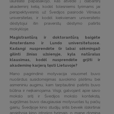
laureatė papasakojo, kas atvedė į dabartinį
akademinį kelią, kodėl tolesniems tyrimams jai
perspektyvesnis už Švedijos pasirodė Vilniaus
universitetas, ir kodėl kiekvienam universiteto
dėstytojui itin praverstų dėstymo patirtis
mokykloje.
Magistrantūrą ir doktorantūrą baigėte
Amsterdamo ir Lundo universitetuose.
Kadangi nusprendėte (ir labai sėkmingai)
gilinti žinias užsienyje, kyla natūralus
klausimas, kodėl nusprendėte grįžti ir
akademinę karjerą tęsti Lietuvoje?
Mano pagrindinė motyvacija visuomet buvo
nuoširdus susidomėjimas suvokimo plėtimu bei
asmeniniu augimu, kam tarptautinė patirtis buvo
būtina ir neįkainojama. Visgi, galvojant apie savo
mokslo sritį ir Švedijos mokslo kontekstą,
sugrįžimas buvo daugiausiai motyvuotas tų pačių
gairių. Švedijoje kino studijų sritis beveik išskirtinai
apsiriboja kino istorijos tyrimais, o mane domina