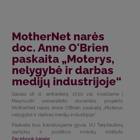
MotherNet narės
doc. Anne O'Brien
paskaita „Moterys,
nelygybė ir darbas
medijų industrijoje“
Sausio 18 d., antradienį, 17.00 val. kviečiame į
Maynooth universiteto docentės, projekto
MotherNet narės Anne O’Brien paskaitą „Moterys,
nelygybė ir darbas medijų industrijoje“.
Paskaita bus transliuojama gyvai, VU Tarptautinių
santykių ir politikos mokslų instituto
Facebook kanale
.