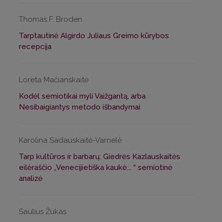
Thomas F. Broden
Tarptautinė Algirdo Juliaus Greimo kūrybos
recepcija
Loreta Mačianskaitė
Kodėl semiotikai myli Vaižgantą, arba
Nesibaigiantys metodo išbandymai
Karolina Sadauskaitė-Varnelė
Tarp kultūros ir barbarų: Giedrės Kazlauskaitės
eilėraščio „Venecijietiška kaukė... “ semiotinė
analizė
Saulius Žukas