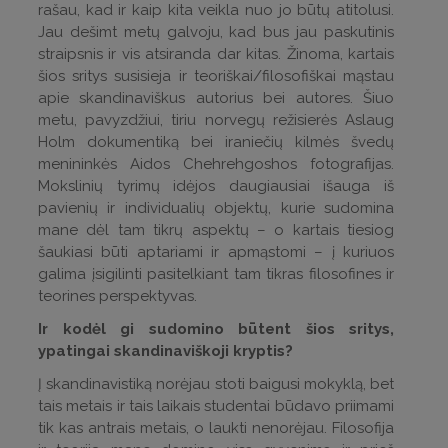
rašau, kad ir kaip kita veikla nuo jo būtų atitolusi.
Jau dešimt metų galvoju, kad bus jau paskutinis
straipsnis ir vis atsiranda dar kitas. Žinoma, kartais
šios sritys susisieja ir teoriškai/filosofiškai mąstau
apie skandinaviškus autorius bei autores. Šiuo
metu, pavyzdžiui, tiriu norvegų režisierės Aslaug
Holm dokumentiką bei iraniečių kilmės švedų
menininkės Aidos Chehrehgoshos fotografijas.
Mokslinių tyrimų idėjos daugiausiai išauga iš
pavienių ir individualių objektų, kurie sudomina
mane dėl tam tikrų aspektų – o kartais tiesiog
šaukiasi būti aptariami ir apmąstomi – į kuriuos
galima įsigilinti pasitelkiant tam tikras filosofines ir
teorines perspektyvas.
Ir kodėl gi sudomino būtent šios sritys,
ypatingai skandinaviškoji kryptis?
Į skandinavistiką norėjau stoti baigusi mokyklą, bet
tais metais ir tais laikais studentai būdavo priimami
tik kas antrais metais, o laukti nenorėjau. Filosofija