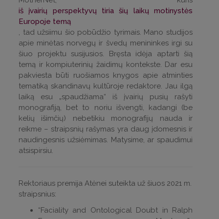
MotherNet, kuris
iš įvairių perspektyvų tiria šių laikų motinystės
Europoje temą
, tad užsiimu šio pobūdžio tyrimais. Mano studijos
apie minėtas norvegų ir švedų menininkes irgi su
šiuo projektu susijusios. Bręsta idėja aptarti šią
temą ir kompiuterinių žaidimų kontekste. Dar esu
pakviesta būti ruošiamos knygos apie atminties
tematiką skandinavų kultūroje redaktore. Jau ilgą
laiką esu „spaudžiama“ iš įvairių pusių rašyti
monografiją, bet to noriu išvengti, kadangi (be
kelių išimčių) nebetikiu monografijų nauda ir
reikme – straipsnių rašymas yra daug įdomesnis ir
naudingesnis užsiėmimas. Matysime, ar spaudimui
atsispirsiu.
Rektoriaus premija Atėnei suteikta už šiuos 2021 m.
straipsnius:
“Faciality and Ontological Doubt in Ralph