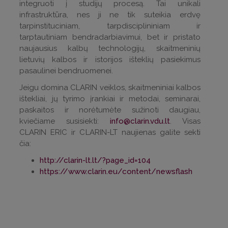
integruoti į studijų procesą. Tai unikali
infrastruktūra, nes ji ne tik suteikia erdvę
tarpinstituciniam, tarpdisciplininiam ir
tarptautiniam bendradarbiavimui, bet ir pristato
naujausius kalbų technologijų, skaitmeninių
lietuvių kalbos ir istorijos išteklių pasiekimus
pasaulinei bendruomenei.
Jeigu domina CLARIN veiklos, skaitmeniniai kalbos
ištekliai, jų tyrimo įrankiai ir metodai, seminarai,
paskaitos ir norėtumėte sužinoti daugiau,
kviečiame susisiekti:
info@clarin.vdu.lt
. Visas
CLARIN ERIC ir CLARIN-LT naujienas galite sekti
čia:
http://clarin-lt.lt/?page_id=104
https://www.clarin.eu/content/newsflash