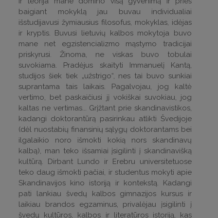
ir teorija mane domino visą gyvenimą ir prieš
baigiant mokyklą jau buvau individualiai
išstudijavusi žymiausius filosofus, mokyklas, idėjas
ir kryptis. Buvusi lietuvių kalbos mokytoja buvo
mane net egzistencializmo mąstymo tradicijai
priskyrusi. Žinoma, ne viskas buvo tobulai
suvokiama. Pradėjus skaityti Immanuelį Kantą,
studijos šiek tiek „užstrigo“, nes tai buvo sunkiai
suprantama tais laikais. Pagalvojau, jog kaltė
vertimo, bet paskaičiusi jį vokiškai suvokiau, jog
kaltas ne vertimas... Grįžtant prie skandinavistikos,
kadangi doktorantūrą pasirinkau atlikti Švedijoje
(dėl nuostabių finansinių sąlygų doktorantams bei
ilgalaikio noro išmokti kokią nors skandinavų
kalbą), man teko išsamiai įsigilinti į skandinavišką
kultūrą. Dirbant Lundo ir Erebru universitetuose
teko daug išmokti pačiai, ir studentus mokyti apie
Skandinavijos kino istoriją ir kontekstą. Kadangi
pati lankiau švedų kalbos gimnazijos kursus ir
laikiau brandos egzaminus, privalėjau įsigilinti į
švedų kultūros, kalbos ir literatūros istoriją, kas