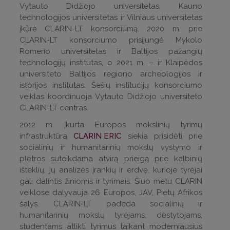
Vytauto Didžiojo universitetas, Kauno
technologijos universitetas ir Vilniaus universitetas
įkūrė CLARIN-LT konsorciumą. 2020 m. prie
CLARIN-LT konsorciumo prisijungė Mykolo
Romerio universitetas ir Baltijos pažangių
technologijų institutas, o 2021 m. – ir Klaipėdos
universiteto Baltijos regiono archeologijos ir
istorijos institutas. Šešių institucijų konsorciumo
veiklas koordinuoja Vytauto Didžiojo universiteto
CLARIN-LT centras.
2012 m. įkurta Europos mokslinių tyrimų
infrastruktūra
CLARIN ERIC
siekia prisidėti prie
socialinių ir humanitarinių mokslų vystymo ir
plėtros suteikdama atvirą prieigą prie kalbinių
išteklių, jų analizės įrankių ir erdvę, kurioje tyrėjai
gali dalintis žiniomis ir tyrimais. Šiuo metu CLARIN
veiklose dalyvauja 26 Europos, JAV, Pietų Afrikos
šalys. CLARIN-LT padeda socialinių ir
humanitarinių mokslų tyrėjams, dėstytojams,
studentams atlikti tyrimus taikant moderniausius