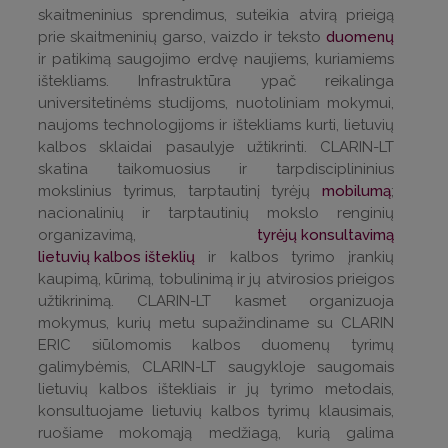
skaitmeninius sprendimus, suteikia atvirą prieigą
prie skaitmeninių garso, vaizdo ir teksto
duomenų
ir patikimą saugojimo erdvę naujiems, kuriamiems
ištekliams. Infrastruktūra ypač reikalinga
universitetinėms studijoms, nuotoliniam mokymui,
naujoms technologijoms ir ištekliams kurti, lietuvių
kalbos sklaidai pasaulyje užtikrinti. CLARIN-LT
skatina taikomuosius ir tarpdisciplininius
mokslinius tyrimus, tarptautinį tyrėjų
mobilumą
;
nacionalinių ir tarptautinių mokslo renginių
organizavimą,
tyrėjų konsultavimą
lietuvių kalbos išteklių
ir kalbos tyrimo įrankių
kaupimą, kūrimą, tobulinimą ir jų atvirosios prieigos
užtikrinimą. CLARIN-LT kasmet organizuoja
mokymus, kurių metu supažindiname su CLARIN
ERIC siūlomomis kalbos duomenų tyrimų
galimybėmis, CLARIN-LT saugykloje saugomais
lietuvių kalbos ištekliais ir jų tyrimo metodais,
konsultuojame lietuvių kalbos tyrimų klausimais,
ruošiame mokomąją medžiagą, kurią galima