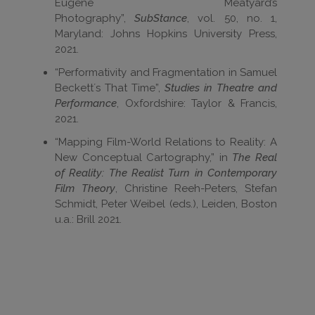
Eugene Meatyard’s
Photography”,
SubStance
, vol. 50, no. 1,
Maryland: Johns Hopkins University Press,
2021.
“Performativity and Fragmentation in Samuel
Beckettʼs That Time”,
Studies in Theatre and
Performance
, Oxfordshire: Taylor & Francis,
2021.
“Mapping Film-World Relations to Reality: A
New Conceptual Cartography,” in
The Real
of Reality: The Realist Turn in Contemporary
Film Theory
, Christine Reeh-Peters, Stefan
Schmidt, Peter Weibel (eds.), Leiden, Boston
u.a.: Brill 2021.