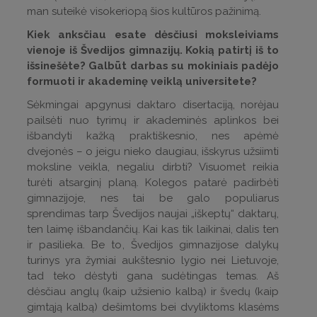
man suteikė visokeriopą šios kultūros pažinimą.
Kiek anksčiau esate dėsčiusi moksleiviams
vienoje iš Švedijos gimnazijų. Kokią patirtį iš to
išsinešėte? Galbūt darbas su mokiniais padėjo
formuoti ir akademinę veiklą universitete?
Sėkmingai apgynusi daktaro disertaciją, norėjau
pailsėti nuo tyrimų ir akademinės aplinkos bei
išbandyti kažką praktiškesnio, nes apėmė
dvejonės – o jeigu nieko daugiau, išskyrus užsiimti
moksline veikla, negaliu dirbti? Visuomet reikia
turėti atsarginį planą. Kolegos patarė padirbėti
gimnazijoje, nes tai be galo populiarus
sprendimas tarp Švedijos naujai „iškeptų“ daktarų,
ten laimę išbandančių. Kai kas tik laikinai, dalis ten
ir pasilieka. Be to, Švedijos gimnazijose dalykų
turinys yra žymiai aukštesnio lygio nei Lietuvoje,
tad teko dėstyti gana sudėtingas temas. Aš
dėsčiau anglų (kaip užsienio kalbą) ir švedų (kaip
gimtąją kalbą) dešimtoms bei dvyliktoms klasėms