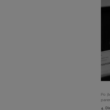
Po įt
paren
4. D