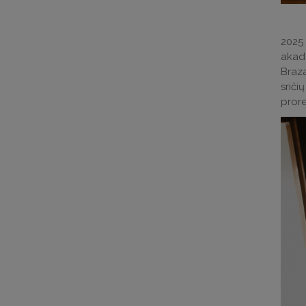
2025 
akad
Braza
sriči
prore