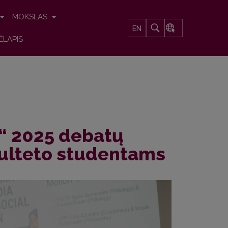
MOKSLAS
EN
ĖLAPIS
“ 2025 debatų
akulteto studentams