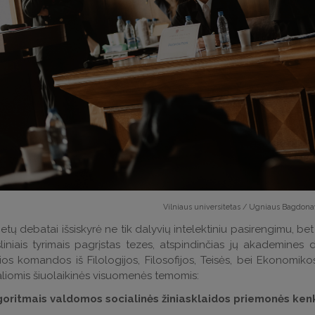
Vilniaus universitetas / Ugniaus Bagdonav
etų debatai išsiskyrė ne tik dalyvių intelektiniu pasirengimu, b
iniais tyrimais pagrįstas tezes, atspindinčias jų akademines d
ios komandos iš Filologijos, Filosofijos, Teisės, bei Ekonomiko
liomis šiuolaikinės visuomenės temomis:
lgoritmais valdomos socialinės žiniasklaidos priemonės ken