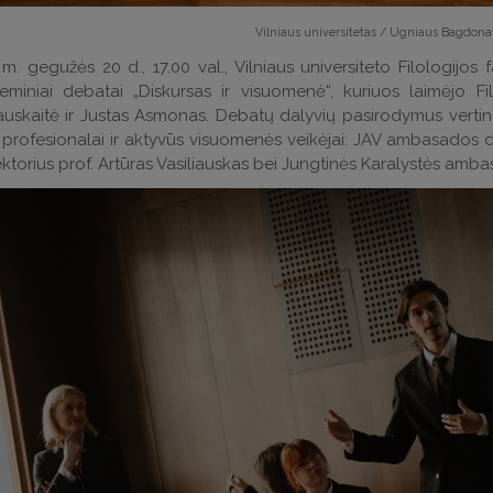
Vilniaus universitetas / Ugniaus Bagdonav
m. gegužės 20 d., 17.00 val., Vilniaus universiteto Filologijos fa
eminiai debatai „Diskursas ir visuomenė“, kuriuos laimėjo F
uskaitė ir Justas Asmonas. Debatų dalyvių pasirodymus vertin
ų profesionalai ir aktyvūs visuomenės veikėjai: JAV ambasados
ktorius prof. Artūras Vasiliauskas bei Jungtinės Karalystės amb