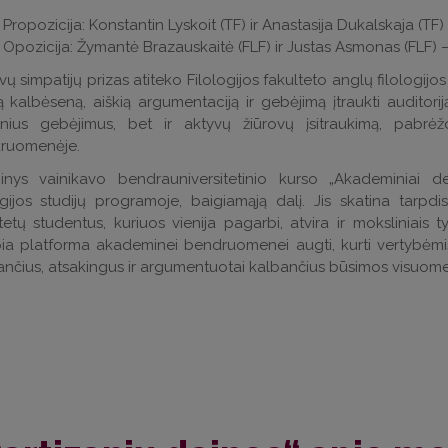
Propozicija: Konstantin Lyskoit (TF) ir Anastasija Dukalskaja (TF) 
Opozicija: Žymantė Brazauskaitė (FLF) ir Justas Asmonas (FLF) –
vų simpatijų prizas atiteko Filologijos fakulteto anglų filologij
ią kalbėseną, aiškią argumentaciją ir gebėjimą įtraukti auditorij
rinius gebėjimus, bet ir aktyvų žiūrovų įsitraukimą, pabr
ruomenėje.
inys vainikavo bendrauniversitetinio kurso „Akademiniai d
ogijos studijų programoje, baigiamąją dalį. Jis skatina tarpdi
tetų studentus, kuriuos vienija pagarbi, atvira ir moksliniais 
ia platforma akademinei bendruomenei augti, kurti vertybėmis g
nčius, atsakingus ir argumentuotai kalbančius būsimos visuome