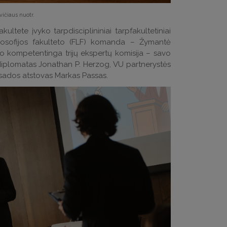
ičiaus nuotr.
kultete įvyko tarpdisciplininiai tarpfakultetiniai
ilosofijos fakulteto (FLF) komanda – Žymantė
o kompetentinga trijų ekspertų komisija – savo
 diplomatas Jonathan P. Herzog, VU partnerystės
asados atstovas Markas Passas.