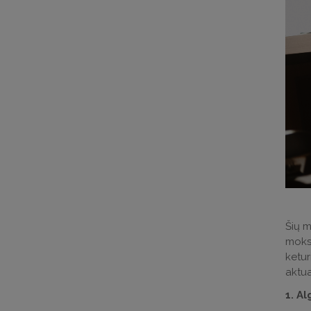
Šių m
moksl
ketur
aktua
1. A