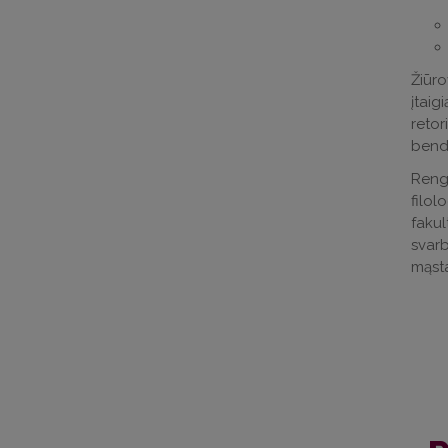
Žiūro
įtaig
reto
bend
Reng
filol
fakul
svarb
mąsta