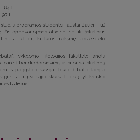
– 84 t.
 97 t.
os studijų programos studentei Faustai Bauer – už
ą. Šis apdovanojimas atspindi ne tik išskirtinius
ėždamas debatų kultūros reikšmę universiteto
ebatai“, vykdomo Filologijos fakulteto anglų
sciplininį bendradarbiavimą ir suburia skirtingų
tyrimais pagrįsta diskusija. Tokie debatai tampa
rindžiamą viešąjį diskursą bei ugdyti kritiškai
nės lyderius.