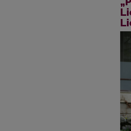
„P
Li
L