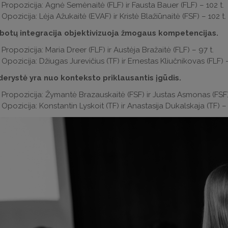
Propozicija: Agnė Semėnaitė (FLF) ir Fausta Bauer (FLF) – 102 t.
Opozicija: Lėja Ažukaitė (EVAF) ir Kristė Blažiūnaitė (FSF) – 102 t.
obotų integracija objektivizuoja žmogaus kompetencijas.
Propozicija: Maria Dreer (FLF) ir Austėja Bražaitė (FLF) – 97 t.
Opozicija: Džiugas Jurevičius (TF) ir Ernestas Kliučnikovas (FLF) –
yderystė yra nuo konteksto priklausantis įgūdis.
Propozicija: Žymantė Brazauskaitė (FSF) ir Justas Asmonas (FSF)
Opozicija: Konstantin Lyskoit (TF) ir Anastasija Dukalskaja (TF) – 