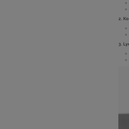
2. K
3. L