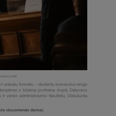
ičiaus nuotr.
et ir unikaliu formatu – studentų komandos rengė
isciplinas ir būsimą profesinę kryptį. Dalyvavo
s ir verslo administravimo fakultetų. Diskutuota
kia visuomenės darnai.