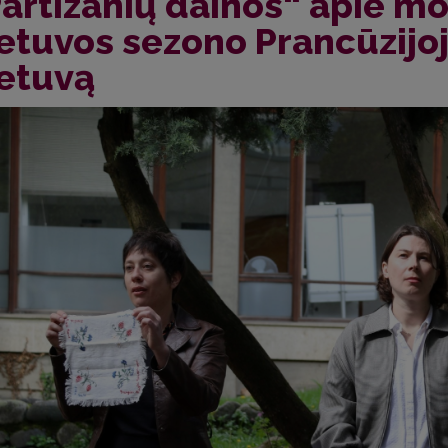
artizanių dainos“ apie mo
etuvos sezono Prancūzijoj
ietuvą