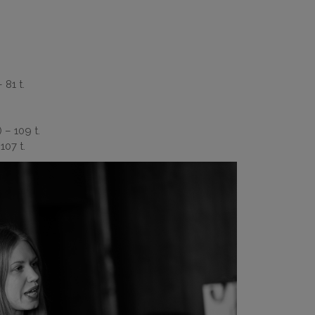
 81 t.
 – 109 t.
107 t.