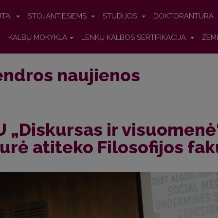
UTAI
STOJANTIESIEMS
STUDIJOS
DOKTORANTŪRA
KALBŲ MOKYKLA
LENKŲ KALBOS SERTIFIKACIJA
ŽEM
ndros naujienos
 „Diskursas ir visuomenė
urė atiteko Filosofijos f