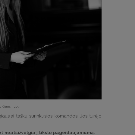
ičiaus nuotr.
iausiai taškų surinkusios komandos. Jos turėjo
bet neatsižvelgia į tikslo pageidaujamumą.