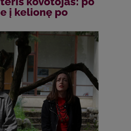
teris kovotojas: po
e į kelionę po