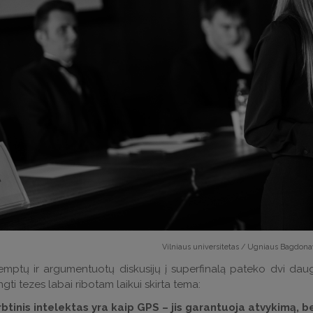
Vilniaus universitetas / Ugniaus Bagdonav
emptų ir argumentuotų diskusijų į superfinalą pateko dvi daug
gti tezes labai ribotam laikui skirta tema:
irbtinis intelektas yra kaip GPS – jis garantuoja atvykimą, 