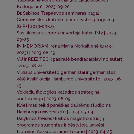
Tarptautinė konferencija „58. Linguistisches
Kolloquium“ | 2023-09-20
Dr. Sabinos Tsapaevos seminaras pagal
Germanistikos katedrų partnerystės programą
(GIP) | 2023-09-19
Susitikimas su poete ir vertėja Katrin Pitz | 2023-
09-25
IN MEMORIAM Irena Marija Norkaitienė (1943–
2023) | 2023-08-29
VU ir REIZ TECH pasirašė bendradarbiavimo sutartį
| 2023-08-24
Vilniaus universiteto germanistai ir germanistės
kėlė kvalifikaciją Hamburgo universitete | 2023-06-
19
Vokiečių filologijos katedros strateginė
konferencija | 2023-06-09
Kvietimas teikti paraiškas dalinėms studijoms
Hamburgo universitete | 2023-05-04
Dalykinės (teisės) kalbos magistro studijų
programos studentės ir dėstytojai lankėsi
Lietuvos Aukščiausiame Teisme | 2023-04-25