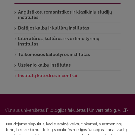
Anglistikos, romanistikos ir klasikinių studijų
institutas
Baltijos kalbų ir kultūrų institutas
Literatūros, kultūros ir vertimo tyrimų
institutas
Taikomosios kalbotyros institutas
Užsienio kalbų institutas
Institutų katedros ir centrai
Vilniaus universitetas
Filologijos fakultetas | Universiteto g. 5, LT-
01131 Vilnius
Naudojame slapukus, kad svetainė veiktų tinkamai, suasmenintų
Studijų skyriaus
(studijų ir tvarkaraščio klausimai) tel. (0 5) 268
turinį bei skelbimus, teiktų socialinės medijos funkcijas ir analizuotų
7208 | El. paštas
studijos@flf.vu.lt