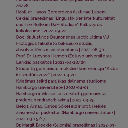
26/28
Habil. dr. Hanos Bergerovos (Usti nad Labem,
Čekija) pranešimas "Linguistik der Interkulturalität
und ihre Rolle im DaF-Studium" Kalbotyros
koliokviume | 2022-09-22
Doc. dr. Justinos Daunorienės lectio ultima VU
Filologijos fakulteto bakalauro studijų
absolventėms ir absolventams | 2022-06-30
Prof. Dr. Lucynos Harmon (Žešuvo universitetas,
Lenkija) paskaitos | 2022-04-28/29
Studentų germanistų mokslinė konferencija "Kalba
ir literatūra 2022" | 2022-04-20
Kvietimas teikti paraiškas dalinėms studijoms
Hamburgo universitete | 2022-04-01
Hamburgo ir Vilniaus universitetų germanistai
pradeda bendradarbiavimą | 2022-03-25
Belqis Aimaq, Carlos Sökefeld ir prof. Heikės
Zinsmeister paskaitos (Hamburgo universitetas) |
2022-03-15/17
Dr. Margit Breckle (Suomija) pranešimas | 2022-03-