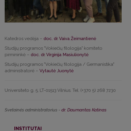
Katedros vedėja –
doc. dr. Vaiva Žeimantienė
Studijų programos "Vokiečių filologija" komiteto
pirmininkė –
doc. dr. Virginija Masiulionytė
S
tudijų programos "Vokiečių filologija / Germanistika"
administratorė
–
Vytautė Juonytė
Universiteto g. 5, LT-01513 Vilnius. Tel. (+370 5) 268 7230
Svetainės administratorius -
dr. Daumantas Katinas
INSTITUTAI