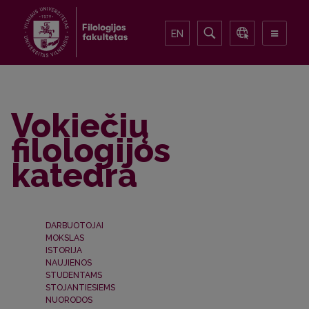
EN
Vokiečių
filologijos
katedra
DARBUOTOJAI
I
MOKSLAS
ISTORIJA
NAUJIENOS
STUDENTAMS
STOJANTIESIEMS
NUORODOS