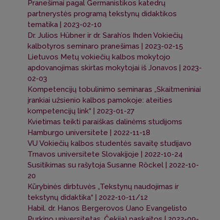
Pranešimai pagal Germanistikos katedrų
partnerystės programą tekstynų didaktikos
tematika | 2023-02-10
Dr. Julios Hübner ir dr. Sarah’os Ihden Vokiečių
kalbotyros seminaro pranešimas | 2023-02-15
Lietuvos Metų vokiečių kalbos mokytojo
apdovanojimas skirtas mokytojai iš Jonavos | 2023-
02-03
Kompetencijų tobulinimo seminaras „Skaitmeniniai
įrankiai užsienio kalbos pamokoje: ateities
kompetencijų link“ | 2023-01-27
Kvietimas teikti paraiškas dalinėms studijoms
Hamburgo universitete | 2022-11-18
VU Vokiečių kalbos studentės savaitę studijavo
Trnavos universitete Slovakijoje | 2022-10-24
Susitikimas su rašytoja Susanne Röckel | 2022-10-
20
Kūrybinės dirbtuvės „Tekstynų naudojimas ir
tekstynų didaktika“ | 2022-10-11/12
Habil. dr. Hanos Bergerovos (Jano Evangelisto
Purkino universitetas, Čekija) paskaitos | 2022-09-