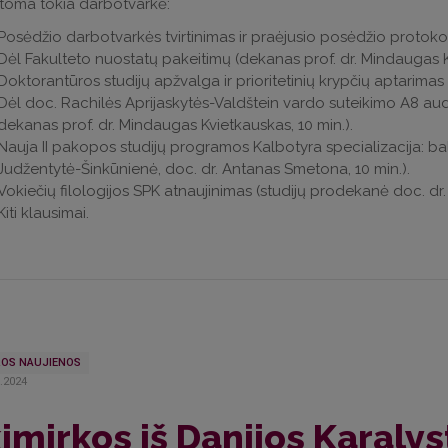
oma tokia darbotvarkė:
Posėdžio darbotvarkės tvirtinimas ir praėjusio posėdžio protokolo t
Dėl Fakulteto nuostatų pakeitimų (dekanas prof. dr. Mindaugas K
Doktorantūros studijų apžvalga ir prioritetinių krypčių aptarimas (p
Dėl doc. Rachilės Aprijaskytės-Valdštein vardo suteikimo A8 audit
dekanas prof. dr. Mindaugas Kvietkauskas, 10 min.).
Nauja II pakopos studijų programos Kalbotyra specializacija: balt
Judžentytė-Šinkūnienė, doc. dr. Antanas Smetona, 10 min.).
Vokiečių filologijos SPK atnaujinimas (studijų prodekanė doc. dr.
Kiti klausimai.
OS NAUJIENOS
..2024
imirkos iš Danijos Karal