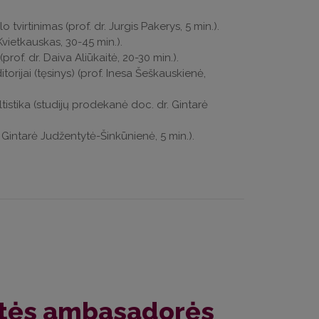
virtinimas (prof. dr. Jurgis Pakerys, 5 min.).
vietkauskas, 30-45 min.).
rof. dr. Daiva Aliūkaitė, 20-30 min.).
orijai (tęsinys) (prof. Inesa Šeškauskienė,
istika (studijų prodekanė doc. dr. Gintarė
 Gintarė Judžentytė-Šinkūnienė, 5 min.).
ystės ambasadorės