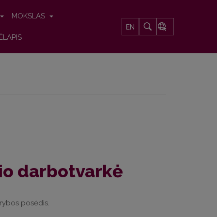
MOKSLAS
EN
ĖLAPIS
io darbotvarkė
arybos posėdis.