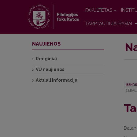
FAKULTETAS
INSTIT
TARPTAUTINIAI RYŠIAI
Na
NAUJIENOS
Renginiai
VU naujienos
Aktuali informacija
BENDR
23.BAL
Ta
Baland