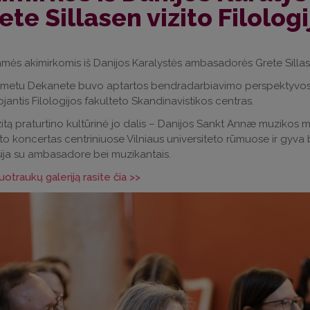
ete Sillasen vizito Filolog
mės akimirkomis iš Danijos Karalystės ambasadorės Grete Sillasen
o metu Dekanete buvo aptartos bendradarbiavimo perspektyvos 
jantis Filologijos fakulteto Skandinavistikos centras.
izitą praturtino kultūrinė jo dalis – Danijos Sankt Annæ muziko
to koncertas centriniuose Vilniaus universiteto rūmuose ir
gyva b
ija su ambasadore bei muzikantais.
uotraukų galeriją rasite čia >>