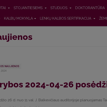
UTAI
STOJANTIESIEMS
STUDIJOS
DOKTORANTŪRA
KALBŲ MOKYKLA
LENKŲ KALBOS SERTIFIKACIJA
ŽEM
ujienos
OS NAUJIENOS
..2024
rybos 2024-04-26 posėdž
žio 26 d. nuo 11 val. J. Balkevičiaus auditorijoje planuojamas T