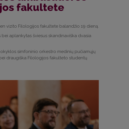
ijos fakultete
 vizito Filologijos fakultete balandžio 19 dieną.
bei aplankytas šviesus skandinaviška dvasia
s mokyklos simfoninio orkestro medinių pučiamųjų
ei draugiška Filologijos fakulteto studentų