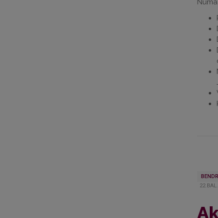
Numat
BENDR
22.BAL
Ak