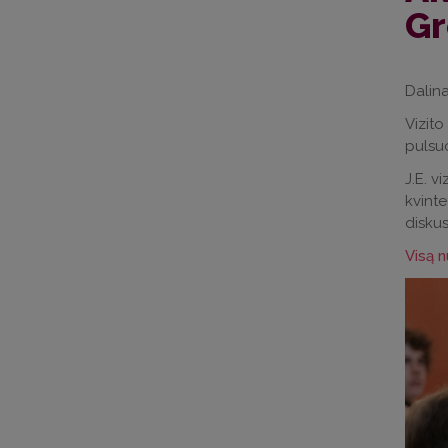
Gr
Dalina
Vizit
pulsuo
J.E. v
kvinte
diskus
Visą n