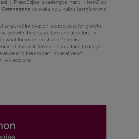
aud
. į Prancūzijos akademijos nario, literatūros
ne Compagnon
paskaitą aglų kalba
Literature and
literature? Innovation is a requisite for growth.
ars with the arts, culture and literature. In
h what the economists call “creative
orks of the past. We call this cultural heritage.
erature and the modern imperative of
I will explore.