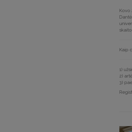
Kovo 2
Dantė
unive
skait
Kaip d
1) užs
2) art
3) pae
Regist