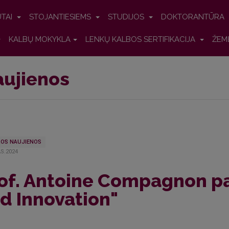
UTAI
STOJANTIESIEMS
STUDIJOS
DOKTORANTŪRA
KALBŲ MOKYKLA
LENKŲ KALBOS SERTIFIKACIJA
ŽEM
ujienos
OS NAUJIENOS
S.2024
of. Antoine Compagnon pa
d Innovation"