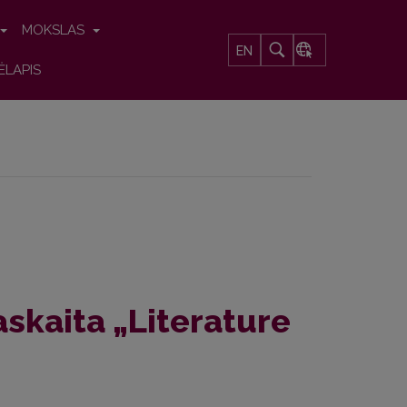
MOKSLAS
EN
ĖLAPIS
skaita „Literature