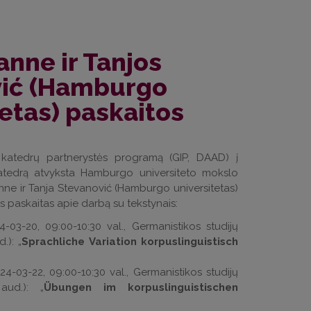
anne ir Tanjos
vić (Hamburgo
tetas) paskaitos
 katedrų partnerystės programą (GIP, DAAD) į
 katedrą atvyksta Hamburgo universiteto mokslo
ne ir Tanja Stevanović (Hamburgo universitetas)
ys paskaitas apie darbą su tekstynais:
24-03-20, 09:00-10:30 val., Germanistikos studijų
.): „
Sprachliche Variation korpuslinguistisch
24-03-22, 09:00-10:30 val., Germanistikos studijų
aud.): „
Übungen im korpuslinguistischen