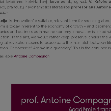
ai kviečiame ketvirtadienį,
kovo 21 d., 15 val. V. Krėvės 
iko, prancūzų ir lyginamosios literatūros
profesoriaus Antoi
ation
.
cija.
Is “innovation” a suitable, relevant term for speaking about 
rm is today inherent to the economy of growth – and it somehow j
nies and business as in macroeconomy, innovation is linked wit
ction”. In the arts, we would rather keep, preserve, cherish the w
igital revolution seems to exacerbate the mismatch between lit
tion. Or doesn’t it? Are we in a quandary? This is the conundrum 
au apie
Antoine Compagnon