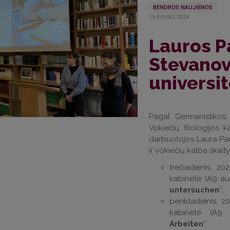
BENDROS NAUJIENOS
15.KOVAS.2024
Lauros P
Stevano
universi
Pagal Germanistikos
Vokiečių filologijos
darbuotojos Laura Pan
ir vokiečių kalba skait
trečiadienis, 20
kabinete (A9 aud
untersuchen
“;
penktadienis, 20
kabinete (A9 
Arbeiten
“.