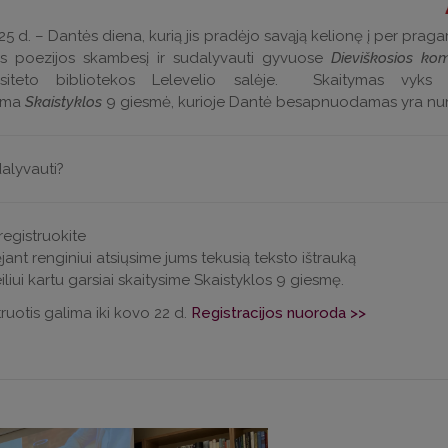
5 d. – Dantės diena, kurią jis pradėjo savąją kelionę į per pragarą,
s poezijos skambesį ir sudalyvauti gyvuose
Dieviškosios kom
rsiteto bibliotekos Lelevelio salėje. Skaitymas vyks i
oma
Skaistyklos
9 giesmė, kurioje Dantė besapnuodamas yra nune
alyvauti?
iregistruokite
ėjant renginiui atsiųsime jums tekusią teksto ištrauką
iliui kartu garsiai skaitysime Skaistyklos 9 giesmę.
ruotis galima iki kovo 22 d.
Registracijos nuoroda >>