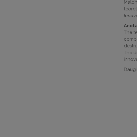
Maloni
teoret
Innov
Anota
The te
compa
destru
The d
innova
Daugi