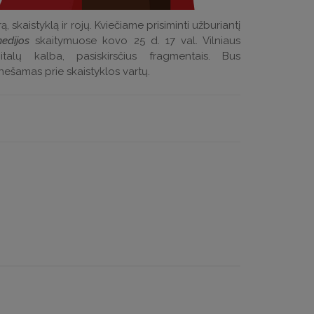
 skaistyklą ir rojų. Kviečiame prisiminti užburiantį
edijos
skaitymuose kovo 25 d. 17 val. Vilniaus
talų kalba, pasiskirsčius fragmentais. Bus
šamas prie skaistyklos vartų.