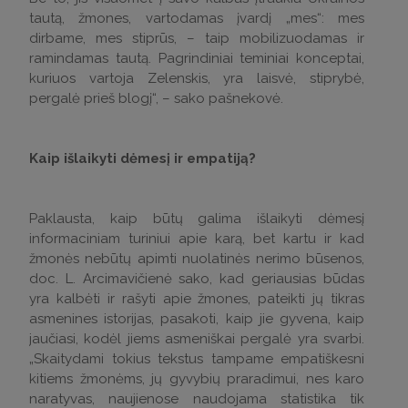
tautą, žmones, vartodamas įvardį „mes“: mes
dirbame, mes stiprūs, – taip mobilizuodamas ir
ramindamas tautą. Pagrindiniai teminiai konceptai,
kuriuos vartoja Zelenskis, yra laisvė, stiprybė,
pergalė prieš blogį“, – sako pašnekovė.
Kaip išlaikyti dėmesį ir empatiją?
Paklausta, kaip būtų galima išlaikyti dėmesį
informaciniam turiniui apie karą, bet kartu ir kad
žmonės nebūtų apimti nuolatinės nerimo būsenos,
doc. L. Arcimavičienė sako, kad geriausias būdas
yra kalbėti ir rašyti apie žmones, pateikti jų tikras
asmenines istorijas, pasakoti, kaip jie gyvena, kaip
jaučiasi, kodėl jiems asmeniškai pergalė yra svarbi.
„Skaitydami tokius tekstus tampame empatiškesni
kitiems žmonėms, jų gyvybių praradimui, nes karo
naratyvas, naujienose naudojama statistika tik