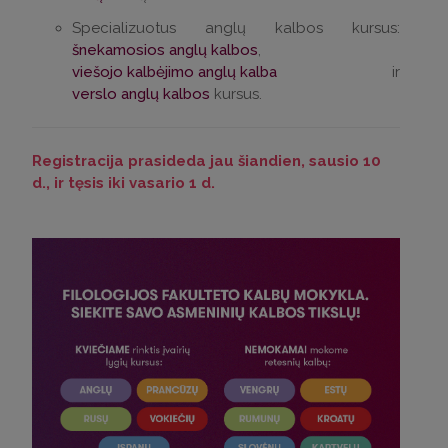
Specializuotus anglų kalbos kursus:
šnekamosios anglų kalbos
,
viešojo kalbėjimo anglų kalba
ir
verslo anglų kalbos
kursus.
Registracija prasideda jau šiandien, sausio 10
d., ir tęsis iki vasario 1 d.