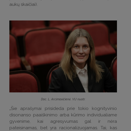
aukų skaičiai).
Doc. L. Arcimavičienė. VU nuotr.
„Šie aprašymai prisideda prie tokio kognityvinio
disonanso paaiškinimo arba kūrimo individualiame
gyvenime, kai agresyvumas gal ir nėra
pateisinamas, bet yra racionalizuojamas. Tai, kas