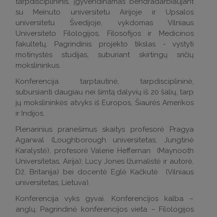
tarpdisciplininis, įgyvendinamas bendradarbiaujant
su Meinuto universitetu Airijoje ir Upsalos
universitetu Švedijoje, vykdomas Vilniaus
Universiteto Filologijos, Filosofijos ir Medicinos
fakultetų. Pagrindinis projekto tikslas - vystyti
motinystės studijas, suburiant skirtingų sričių
mokslininkus.
Konferencija tarptautinė, tarpdisciplininė,
subursianti daugiau nei šimtą dalyvių iš 20 šalių, tarp
jų mokslininkės atvyks iš Europos, Šiaurės Amerikos
ir Indijos.
Plenarinius pranešimus skaitys profesorė Pragya
Agarwal (Loughborough universitetas, Jungtinė
Karalystė), profesorė Valerie Heffernan (Maynooth
Universitetas, Airija); Lucy Jones (žurnalistė ir autorė,
Dž. Britanija) bei docentė Eglė Kačkutė (Vilniaus
universitetas, Lietuva).
Konferencija vyks gyvai. Konferencijos kalba –
anglų. Pagrindinė konferencijos vieta – Filologijos