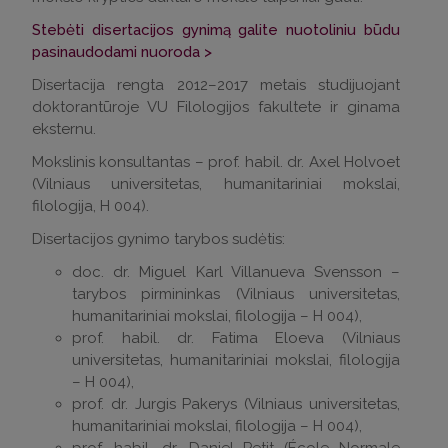
Stebėti disertacijos gynimą galite nuotoliniu būdu
pasinaudodami nuoroda >
Disertacija rengta 2012–2017 metais studijuojant
doktorantūroje VU Filologijos fakultete ir ginama
eksternu.
Mokslinis konsultantas – prof. habil. dr. Axel Holvoet
(Vilniaus universitetas, humanitariniai mokslai,
filologija, H 004).
Disertacijos gynimo tarybos sudėtis:
doc. dr. Miguel Karl Villanueva Svensson –
tarybos pirmininkas (Vilniaus universitetas,
humanitariniai mokslai, filologija – H 004),
prof. habil. dr. Fatima Eloeva (Vilniaus
universitetas, humanitariniai mokslai, filologija
– H 004),
prof. dr. Jurgis Pakerys (Vilniaus universitetas,
humanitariniai mokslai, filologija – H 004),
prof. habil. dr. Daniel Petit (École Normale