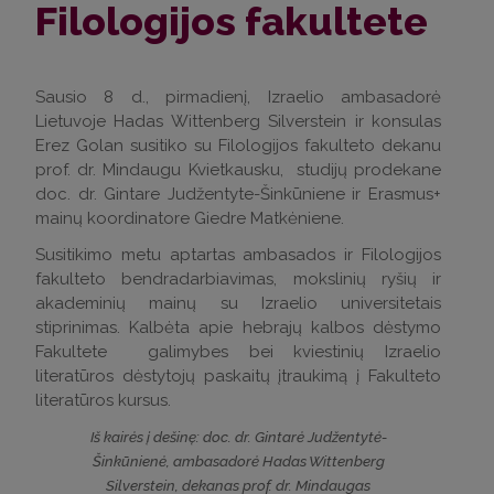
Filologijos fakultete
Sausio 8 d., pirmadienį, Izraelio ambasadorė
Lietuvoje Hadas Wittenberg Silverstein ir konsulas
Erez Golan susitiko su Filologijos fakulteto dekanu
prof. dr. Mindaugu Kvietkausku, studijų prodekane
doc. dr. Gintare Judžentyte-Šinkūniene ir Erasmus+
mainų koordinatore Giedre Matkėniene.
Susitikimo metu aptartas ambasados ir Filologijos
fakulteto bendradarbiavimas, mokslinių ryšių ir
akademinių mainų su Izraelio universitetais
stiprinimas. Kalbėta apie hebrajų kalbos dėstymo
Fakultete galimybes bei kviestinių Izraelio
literatūros dėstytojų paskaitų įtraukimą į Fakulteto
literatūros kursus.
Iš kairės į dešinę:
doc. dr. Gintarė Judžentytė-
Šinkūnienė,
ambasadorė Hadas Wittenberg
Silverstein,
dekanas prof. dr. Mindaugas