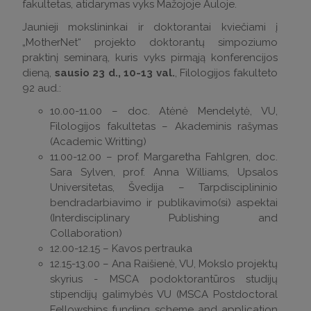
fakultetas, atidarymas vyks Mažojoje Auloje.
Jaunieji mokslininkai ir doktorantai kviečiami į
„MotherNet“ projekto doktorantų simpoziumo
praktinį seminarą, kuris vyks pirmąją konferencijos
dieną,
sausio 23 d., 10-13 val.
, Filologijos fakulteto
92 aud.:
10.00-11.00 – doc. Atėnė Mendelytė, VU,
Filologijos fakultetas – Akademinis rašymas
(Academic Writting)
11.00-12.00 – prof. Margaretha Fahlgren, doc.
Sara Sylven, prof. Anna Williams, Upsalos
Universitetas, Švedija – Tarpdisciplininio
bendradarbiavimo ir publikavimo(si) aspektai
(Interdisciplinary Publishing and
Collaboration)
12.00-12.15 – Kavos pertrauka
12.15-13.00 – Ana Raišienė, VU, Mokslo projektų
skyrius - MSCA podoktorantūros studijų
stipendijų galimybės VU (MSCA Postdoctoral
Fellowships funding scheme and application