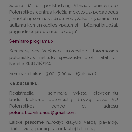
Sausio 12 d., penktadienį, Vilniaus universiteto
Polonistikos centras kviečia mokytojus/pedagogus
į nuotolinį seminarą-dirbtuves „Vaikų ir jaunimo su
autizmu komunikacijos ypatumai – būdingi bruožai,
pagrindinės problemos, terapija“.
Seminaro programa >
Seminarą ves Varšuvos universiteto Taikomosios
polonistikos instituto specialistė prof. habil. dr.
Natalia SIUDZIŃSKA.
Seminaro laikas: 13:00-17:00 val. (5 ak. val.).
Kalba: lenkų.
Registracija į seminarą vyksta elektroniniu
būdu: lauksime potencialių dalyvių laiškų VU
Polonistikos centro el. adresu
polonistica.vilnensis@gmail.com
Laiške prašome nurodyti dalyvio vardą, pavardę,
darbo vietą, pareigas, kontaktinį telefoną.