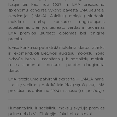
Nauja tai, kad nuo 2023 m. LMA prezidiumo
sprendimu konkursą vykdyti pavesta LMA Jaunajai
akademijai (LMAJA). Aukštųjų mokyklų studentų
mokslinių darbų konkurso nugalėtojams
suteikiamas premijos laureato vardas ir įteikiamas
LMA premijos laureato diplomas bei piniginė
premija.
Iš viso konkursui pateikti 42 moksliniai darbai, atrinkti
ir rekomenduoti Lietuvos aukštųjų mokyklų. Ypač
aktyvūs buvo Humanitarinių ir socialinių mokslų
srities studentai, konkursui pateikę daugiausia
darbų.
LMA prezidiumo patvirtinti ekspertai – LMAJA nariai
– atlikę vertinimą, pateikė laimėtojų sąrašą, kurį LMA
prezidiumas patvirtino 2024 m. sausio 9 d. posėdyje.
Humanitarinių ir socialinių mokslų skyriuje premijas
pelnė net du VU Filologijos fakulteto atstovai: