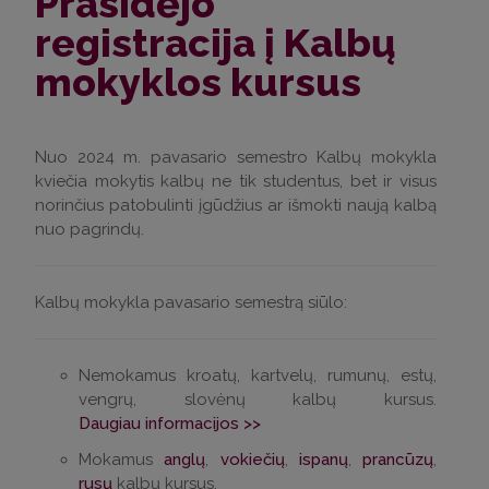
Prasidėjo
registracija į Kalbų
mokyklos kursus
Nuo 2024 m. pavasario semestro Kalbų mokykla
kviečia mokytis kalbų ne tik studentus, bet ir visus
norinčius patobulinti įgūdžius ar išmokti naują kalbą
nuo pagrindų.
Kalbų mokykla pavasario semestrą siūlo:
Nemokamus kroatų, kartvelų, rumunų, estų,
vengrų, slovėnų kalbų kursus.
Daugiau informacijos >>
Mokamus
anglų
,
vokiečių
,
ispanų
,
prancūzų
,
rusų
kalbų kursus.