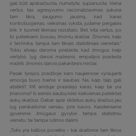
gali būti apskaičiuota, numatyta, suplanuota. Viena
vertus, tas agresyvumo racionalizavimas sukuria
tam tikrą saugumo jausmą, kad karas
kontroliuojamas, veiksmas vyksta, judame pergalės
link. Ir tuomet tikimasi rezultato. Bet, kita vertus, po
to pateikiami žuvusių žmonių skaičiai. Žmonės, kaip
ir technika, tampa tam tikrais statistiniais vienetais.“
Tokiu atveju daroma prielaida, kad žmogus, kaip
vertybė, lyg darosi mažesnis, empatijos pradeda
mažėti, žmonės darosi pakantesni mirčiai.
Pasak tyrėjos, pradžioje karo naujienose vyraujanti
emocija buvo baimė ir siaubas. Na, kaip taip gali
atsitikti? XXI amžiuje prasidėjo karas, kaip tai yra
įmanoma? Iš esmės siaubą kėlė kiekvienas pateiktas
aukų skaičius. Dabar apie didelius aukų skaičius jau
lyg perskaitome ramiau, prie kavos. Kasdieniame
gyvenime žmogaus gyvybė tampa statistiniu
vienetu, tai tampa rutinos dalimi.
„Toks yra kalbos poveikis – kai skaitome tam tikrus