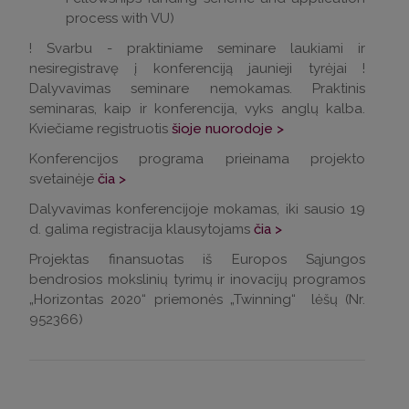
process with VU)
! Svarbu - praktiniame seminare laukiami ir
nesiregistravę į konferenciją jaunieji tyrėjai !
Dalyvavimas seminare nemokamas. Praktinis
seminaras, kaip ir konferencija, vyks anglų kalba.
Kviečiame registruotis
šioje nuorodoje >
Konferencijos programa prieinama projekto
svetainėje
čia >
Dalyvavimas konferencijoje mokamas, iki sausio 19
d. galima registracija klausytojams
čia >
Projektas finansuotas iš Europos Sąjungos
bendrosios mokslinių tyrimų ir inovacijų programos
„Horizontas 2020“ priemonės „Twinning“ lėšų (Nr.
952366)