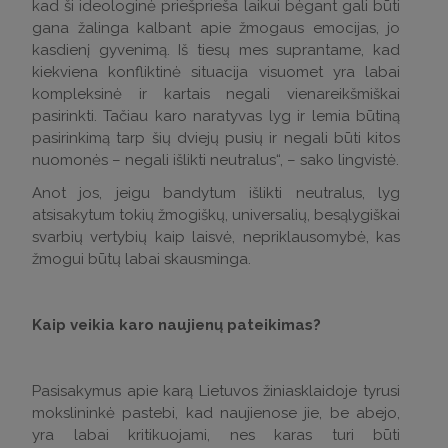
kad ši ideologinė priešprieša laikui bėgant gali būti
gana žalinga kalbant apie žmogaus emocijas, jo
kasdienį gyvenimą. Iš tiesų mes suprantame, kad
kiekviena konfliktinė situacija visuomet yra labai
kompleksinė ir kartais negali vienareikšmiškai
pasirinkti. Tačiau karo naratyvas lyg ir lemia būtiną
pasirinkimą tarp šių dviejų pusių ir negali būti kitos
nuomonės – negali išlikti neutralus“, – sako lingvistė.
Anot jos, jeigu bandytum išlikti neutralus, lyg
atsisakytum tokių žmogiškų, universalių, besąlygiškai
svarbių vertybių kaip laisvė, nepriklausomybė, kas
žmogui būtų labai skausminga.
Kaip veikia karo naujienų pateikimas?
Pasisakymus apie karą Lietuvos žiniasklaidoje tyrusi
mokslininkė pastebi, kad naujienose jie, be abejo,
yra labai kritikuojami, nes karas turi būti