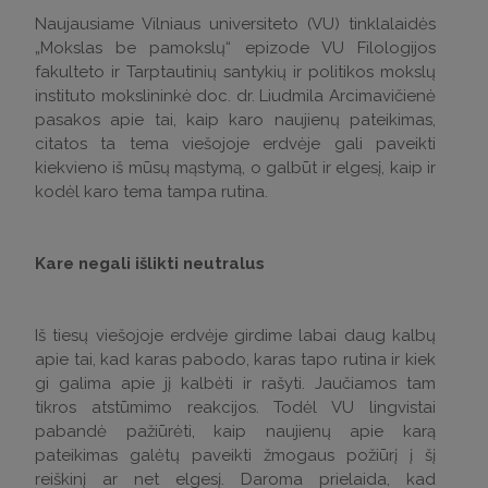
Naujausiame Vilniaus universiteto (VU) tinklalaidės
„Mokslas be pamokslų“ epizode VU Filologijos
fakulteto ir Tarptautinių santykių ir politikos mokslų
instituto mokslininkė doc. dr. Liudmila Arcimavičienė
pasakos apie tai, kaip karo naujienų pateikimas,
citatos ta tema viešojoje erdvėje gali paveikti
kiekvieno iš mūsų mąstymą, o galbūt ir elgesį, kaip ir
kodėl karo tema tampa rutina.
Kare negali išlikti neutralus
Iš tiesų viešojoje erdvėje girdime labai daug kalbų
apie tai, kad karas pabodo, karas tapo rutina ir kiek
gi galima apie jį kalbėti ir rašyti. Jaučiamos tam
tikros atstūmimo reakcijos. Todėl VU lingvistai
pabandė pažiūrėti, kaip naujienų apie karą
pateikimas galėtų paveikti žmogaus požiūrį į šį
reiškinį ar net elgesį. Daroma prielaida, kad