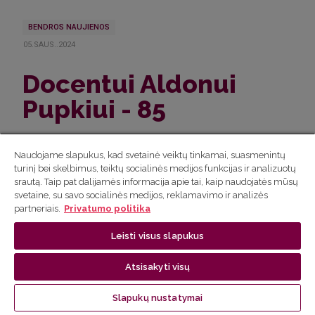
BENDROS NAUJIENOS
05.SAUS..2024
Docentui Aldonui
Pupkiui - 85
Naudojame slapukus, kad svetainė veiktų tinkamai, suasmenintų
turinį bei skelbimus, teiktų socialinės medijos funkcijas ir analizuotų
srautą. Taip pat dalijamės informacija apie tai, kaip naudojatės mūsų
svetaine, su savo socialinės medijos, reklamavimo ir analizės
partneriais.
Privatumo politika
Leisti visus slapukus
Atsisakyti visų
Slapukų nustatymai