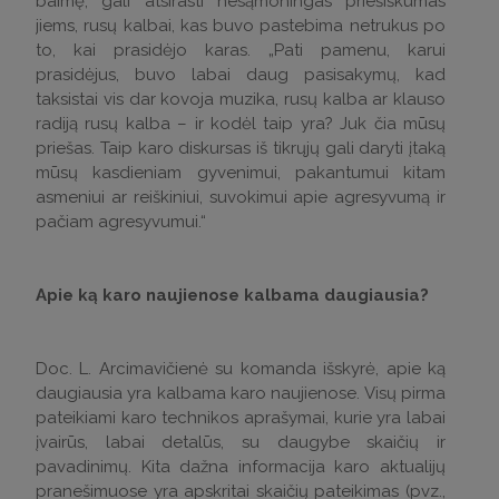
baimę, gali atsirasti nesąmoningas priešiškumas
jiems, rusų kalbai, kas buvo pastebima netrukus po
to, kai prasidėjo karas. „Pati pamenu, karui
prasidėjus, buvo labai daug pasisakymų, kad
taksistai vis dar kovoja muzika, rusų kalba ar klauso
radiją rusų kalba – ir kodėl taip yra? Juk čia mūsų
priešas. Taip karo diskursas iš tikrųjų gali daryti įtaką
mūsų kasdieniam gyvenimui, pakantumui kitam
asmeniui ar reiškiniui, suvokimui apie agresyvumą ir
pačiam agresyvumui.“
Apie ką karo naujienose kalbama daugiausia?
Doc. L. Arcimavičienė su komanda išskyrė, apie ką
daugiausia yra kalbama karo naujienose. Visų pirma
pateikiami karo technikos aprašymai, kurie yra labai
įvairūs, labai detalūs, su daugybe skaičių ir
pavadinimų. Kita dažna informacija karo aktualijų
pranešimuose yra apskritai skaičių pateikimas (pvz.,