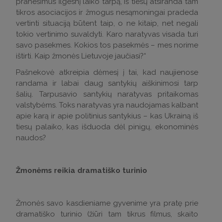
pranešimus ilgesnį laiko tarpą, iš tiesų atsiranda tam
tikros asociacijos ir žmogus nesąmoningai pradeda
vertinti situaciją būtent taip, o ne kitaip, net negali
tokio vertinimo suvaldyti. Karo naratyvas visada turi
savo pasekmes. Kokios tos pasekmės – mes norime
ištirti. Kaip žmonės Lietuvoje jaučiasi?“
Pašnekovė atkreipia dėmesį į tai, kad naujienose
randama ir labai daug santykių aiškinimosi tarp
šalių. Tarpusavio santykių naratyvas pritaikomas
valstybėms. Toks naratyvas yra naudojamas kalbant
apie karą ir apie politinius santykius – kas Ukrainą iš
tiesų palaiko, kas išduoda dėl pinigų, ekonominės
naudos?
Žmonėms reikia dramatiško turinio
Žmonės savo kasdieniame gyvenime yra pratę prie
dramatiško turinio (žiūri tam tikrus filmus, skaito