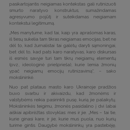
pasikartojantis neigiamas kontekstas gali rutinizuoti
smurto naratyvo konstruktus, sumažindamas
agresyvumo pojūtį ir suteikdamas neigiamam
kontekstui legitimumą.
„Mes manytume, kad tai, kaip yra aprašomas karas,
iš tiesų sukelia tam tikras neigiamas emocijas, bet ne
dėl to, kad žurnalistai tai galėtų daryti sąmoningai,
bet dėl to, kad pats karo naratyvas, karo diskursas
iš esmės savyje turi tam tikrų neigiamų elementų
(pvz., ideologinė priešprieša), kurie lemia žmonių
ypač neigiamų emocijų rutinizavimą“, – sako
mokslininkė.
Nuo pat plataus masto karo Ukrainoje pradžios
buvo svarbu ir akivaizdu, kad žmonėms ir
valstybėms reikia pasirinkti pusę, kurią jie palaikytų.
Mokslininkės teigimu, žmonės pasidalino į dvi labai
aiškiai apibrėžtas stovyklas: mes ir jie. „Mes – tai tie,
kurie ginasi kare, ir jie, kurie mus puola, nuo kurių
turime gintis. Daugybė mokslininkų yra pastebėję,