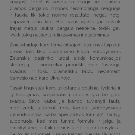
knygas), todėl iš kovos su blogiu irgi tikimasi
dramos, pergalės. Žmonės nesąmoningai reaguoja
ir laukia tik tokio norimo rezultato, negali netgi
pripažinti jokio kito. Bet karas vyksta jau beveik
trejus metus, laukta pergalė neateina, todėl gali
įvykti tokių naujienų rutinizavimas ir atstūmimas.
Žiniasklaidoje karo tema cituojami asmenys taip pat
brėžia tam tikrą dramatizmo kryptį. Volodymyras
Zelenskis pasirinko labai aiškią komunikacijos
strategiją – nuosekliai pranešti apie žuvusiųjų
skaičius ir tokiu dramatišku būdu nepamesti
dėmesio nuo karo Ukrainoje.
Pasak lingvistės, karo laikotarpiu politiniai lyderiai ir
jų kalbėjimas, kreipimasis į žmones yra be galo
svarbu. Savo kalba jie bando suvienyti tautą,
mobilizuoti, sužadinti norą laimėti. „Volodymyras
Zelenskis ištisai kalba apie „taikos formulę“. Tai lyg
suponuoja, kad mes turime formulę ir jeigu ją
pritaikytume, tai taika atsirastų, bet taip nepavyksta.
Be to, jis visuomet į savo kalbas įtraukia Ukrainos