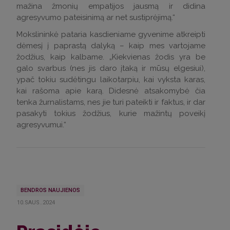
mažina žmonių empatijos jausmą ir didina
agresyvumo pateisinimą ar net sustiprėjimą.“
Mokslininkė pataria kasdieniame gyvenime atkreipti
dėmesį į paprastą dalyką – kaip mes vartojame
žodžius, kaip kalbame. „Kiekvienas žodis yra be
galo svarbus (nes jis daro įtaką ir mūsų elgesiui),
ypač tokiu sudėtingu laikotarpiu, kai vyksta karas,
kai rašoma apie karą. Didesnė atsakomybė čia
tenka žurnalistams, nes jie turi pateikti ir faktus, ir dar
pasakyti tokius žodžius, kurie mažintų poveikį
agresyvumui.“
BENDROS NAUJIENOS
10.SAUS..2024