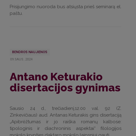
Prisijungimo nuoroda bus atsiųsta prieš seminarą el.
paštu.
BENDROS NAUJIENOS
09.SAUS..2024
Antano Keturakio
disertacijos gynimas
Sausio 24 d., trečiadienį,12.00 val. 92 (Z.
Zinkevičiaus) aud. Antanas Keturakis gins disertaciją
„Apibrėžtumas ir jo raiška romanų kalbose:
tipologinis ir diachroninis aspektai“ filologijos
mokslo krypties daktaro mokslo laipsniui gauti.