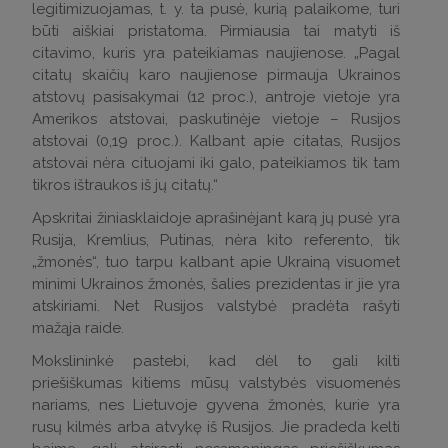
legitimizuojamas, t. y. ta pusė, kurią palaikome, turi
būti aiškiai pristatoma. Pirmiausia tai matyti iš
citavimo, kuris yra pateikiamas naujienose. „Pagal
citatų skaičių karo naujienose pirmauja Ukrainos
atstovų pasisakymai (12 proc.), antroje vietoje yra
Amerikos atstovai, paskutinėje vietoje – Rusijos
atstovai (0,19 proc.). Kalbant apie citatas, Rusijos
atstovai nėra cituojami iki galo, pateikiamos tik tam
tikros ištraukos iš jų citatų.“
Apskritai žiniasklaidoje aprašinėjant karą jų pusė yra
Rusija, Kremlius, Putinas, nėra kito referento, tik
„žmonės“, tuo tarpu kalbant apie Ukrainą visuomet
minimi Ukrainos žmonės, šalies prezidentas ir jie yra
atskiriami. Net Rusijos valstybė pradėta rašyti
mažąja raide.
Mokslininkė pastebi, kad dėl to gali kilti
priešiškumas kitiems mūsų valstybės visuomenės
nariams, nes Lietuvoje gyvena žmonės, kurie yra
rusų kilmės arba atvykę iš Rusijos. Jie pradeda kelti