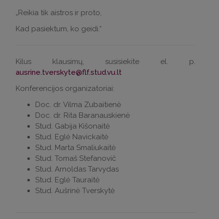
„Reikia tik aistros ir proto,
Kad pasiektum, ko geidi.“
Kilus klausimų, susisiekite el. p.
ausrine.tverskyte@flf.stud.vu.lt
Konferencijos organizatoriai:
Doc. dr. Vilma Zubaitienė
Doc. dr. Rita Baranauskienė
Stud. Gabija Kišonaitė
Stud. Eglė Navickaitė
Stud. Marta Smaliukaitė
Stud. Tomaš Stefanovič
Stud. Arnoldas Tarvydas
Stud. Eglė Tauraitė
Stud. Aušrinė Tverskytė