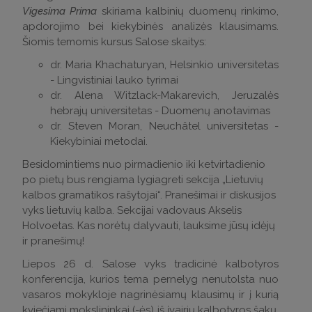
Vigesima Prima
skiriama kalbinių duomenų rinkimo,
apdorojimo bei kiekybinės analizės klausimams.
Šiomis temomis kursus Salose skaitys:
dr. Maria Khachaturyan, Helsinkio universitetas
- Lingvistiniai lauko tyrimai
dr. Alena Witzlack-Makarevich, Jeruzalės
hebrajų universitetas - Duomenų anotavimas
dr. Steven Moran, Neuchâtel universitetas -
Kiekybiniai metodai.
Besidomintiems nuo pirmadienio iki ketvirtadienio
po pietų bus rengiama lygiagreti sekcija „Lietuvių
kalbos gramatikos rašytojai“. Pranešimai ir diskusijos
vyks lietuvių kalba. Sekcijai vadovaus Akselis
Holvoetas. Kas norėtų dalyvauti, lauksime jūsų idėjų
ir pranešimų!
Liepos 26 d. Salose vyks tradicinė kalbotyros
konferencija, kurios tema pernelyg nenutolsta nuo
vasaros mokykloje nagrinėsiamų klausimų ir į kurią
kviečiami mokslininkai (-ės) iš įvairių kalbotyros šakų.