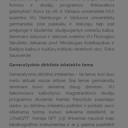
formos ir studijų programos: tinklaveikos
galimybės“. Kovo 25–26 d. Vilniaus universitete (VU)
susirinko VU, Hamburgo ir Varšuvos universitetų
germanistai, prie paskaitų ir diskusijų taip pat
prisijungė ir studentai, studijuojantys vokiečių kalbą.
Seminaro dalyvius ir dalyves sveikino VU Filologijos
fakulteto dekanas prof. Mindaugas Kvietkauskas ir
Baltijos kalbų ir kultūrų instituto direktorė doc. Erika
Sausverde.
Generatyvinio dirbtinio intelekto tema
Generatyvinis dirbtinis intelektas – tai tema, kuri šiuo
metu aktuali visose srityse. Šiai temai germanistų
seminare buvo skiriama daug dėmesio. VU
taikomosios kalbotyros magistrantūros studijų
programos studentė Kamilė Pavydytė pasidalijo
darbo su dirbtiniu intelektu patirtimi ir pristatė savo
atliekamą tyrimą, kuriuo siekiama išsiaiškinti, ar
„ChatGPT“ (versija GPT 3.5) tinkamas naudoti kaip
leksikografinis instrumentas ir ar jį galima pasitelkti