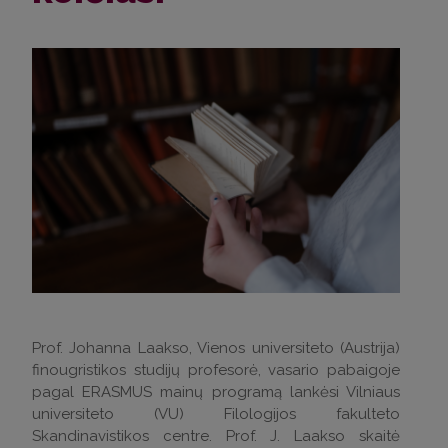
Prof. Johanna Laakso, Vienos universiteto (Austrija)
finougristikos studijų profesorė, vasario pabaigoje
pagal ERASMUS mainų programą lankėsi Vilniaus
universiteto (VU) Filologijos fakulteto
Skandinavistikos centre. Prof. J. Laakso skaitė