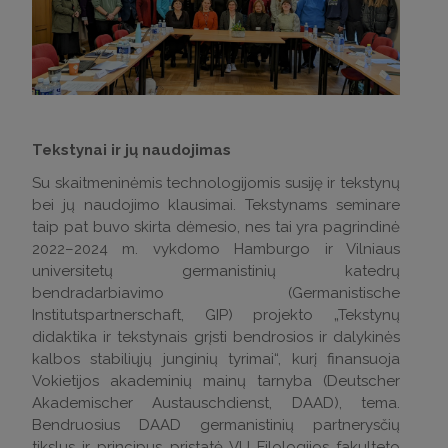
Tekstynai ir jų naudojimas
Su skaitmeninėmis technologijomis susiję ir tekstynų
bei jų naudojimo klausimai. Tekstynams seminare
taip pat buvo skirta dėmesio, nes tai yra pagrindinė
2022–2024 m. vykdomo Hamburgo ir Vilniaus
universitetų germanistinių katedrų
bendradarbiavimo (Germanistische
Institutspartnerschaft, GIP) projekto „Tekstynų
didaktika ir tekstynais grįsti bendrosios ir dalykinės
kalbos stabiliųjų junginių tyrimai“, kurį finansuoja
Vokietijos akademinių mainų tarnyba (Deutscher
Akademischer Austauschdienst, DAAD), tema.
Bendruosius DAAD germanistinių partnerysčių
tikslus ir principus pristatė VU Filologijos fakulteto