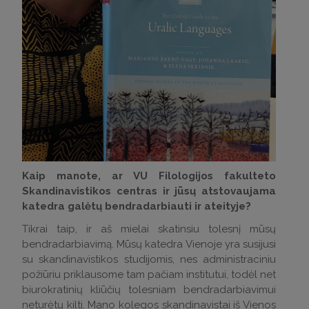
Kaip manote, ar VU Filologijos fakulteto
Skandinavistikos centras ir jūsų atstovaujama
katedra galėtų bendradarbiauti ir ateityje?
Tikrai taip, ir aš mielai skatinsiu tolesnį mūsų
bendradarbiavimą. Mūsų katedra Vienoje yra susijusi
su skandinavistikos studijomis, nes administraciniu
požiūriu priklausome tam pačiam institutui, todėl net
biurokratinių kliūčių tolesniam bendradarbiavimui
neturėtų kilti. Mano kolegos skandinavistai iš Vienos