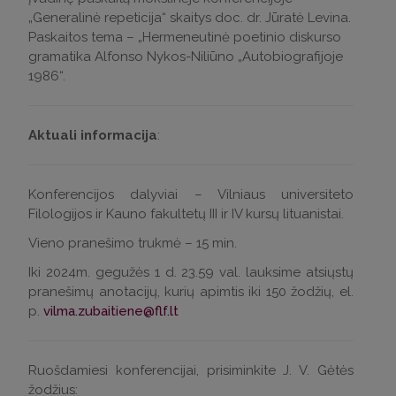
„Generalinė repeticija“ skaitys doc. dr. Jūratė Levina.
Paskaitos tema – „Hermeneutinė poetinio diskurso
gramatika Alfonso Nykos-Niliūno „Autobiografijoje
1986“.
Aktuali informacija
:
Konferencijos dalyviai – Vilniaus universiteto
Filologijos ir Kauno fakultetų III ir IV kursų lituanistai.
Vieno pranešimo trukmė – 15 min.
Iki 2024m. gegužės 1 d. 23.59 val.
lauksime atsiųstų
pranešimų anotacijų, kurių apimtis iki 150 žodžių, el.
p.
vilma.zubaitiene@flf.lt
Ruošdamiesi konferencijai, prisiminkite J. V. Gėtės
žodžius: