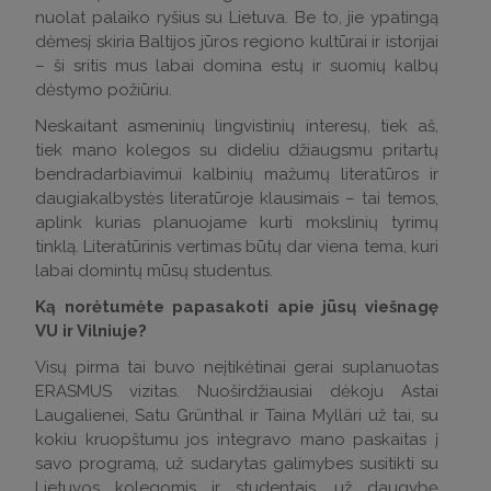
nuolat palaiko ryšius su Lietuva. Be to, jie ypatingą
dėmesį skiria Baltijos jūros regiono kultūrai ir istorijai
– ši sritis mus labai domina estų ir suomių kalbų
dėstymo požiūriu.
Neskaitant asmeninių lingvistinių interesų, tiek aš,
tiek mano kolegos su dideliu džiaugsmu pritartų
bendradarbiavimui kalbinių mažumų literatūros ir
daugiakalbystės literatūroje klausimais – tai temos,
aplink kurias planuojame kurti mokslinių tyrimų
tinklą. Literatūrinis vertimas būtų dar viena tema, kuri
labai domintų mūsų studentus.
Ką norėtumėte papasakoti apie jūsų viešnagę
VU ir Vilniuje?
Visų pirma tai buvo neįtikėtinai gerai suplanuotas
ERASMUS vizitas. Nuoširdžiausiai dėkoju Astai
Laugalienei, Satu Grünthal ir Taina Mylläri už tai, su
kokiu kruopštumu jos integravo mano paskaitas į
savo programą, už sudarytas galimybes susitikti su
Lietuvos kolegomis ir studentais, už daugybę