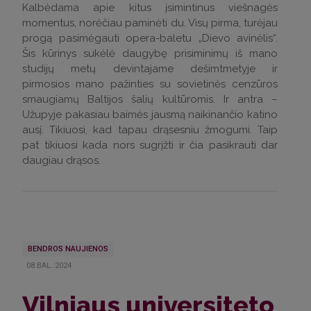
Kalbėdama apie kitus įsimintinus viešnagės
momentus, norėčiau paminėti du. Visų pirma, turėjau
progą pasimėgauti opera-baletu „Dievo avinėlis“.
Šis kūrinys sukėlė daugybę prisiminimų iš mano
studijų metų devintajame dešimtmetyje ir
pirmosios mano pažinties su sovietinės cenzūros
smaugiamų Baltijos šalių kultūromis. Ir antra –
Užupyje pakasiau baimės jausmą naikinančio katino
ausį. Tikiuosi, kad tapau drąsesniu žmogumi. Taip
pat tikiuosi kada nors sugrįžti ir čia pasikrauti dar
daugiau drąsos.
BENDROS NAUJIENOS
08.BAL..2024
Vilniaus universiteto