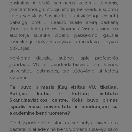
paskaitas ir vedė seminarus keliomis temomis,
įskaitant finougrų studijų istoriją bei švedų ir suomių
kalbų santykius. Savaitę trukusiai viešnagei einant į
pabaigą, prof. J. Laakso skaitė atvirą paskaitą
„Finougrų kalbų demistifikavimas“. Visi susitikimai su
auditorija sulaukė didelio pasisekimo, gausiai
susirinkę jų dalyviai aktyviai įsitraukdavo į gyvas
diskusijas.
Norėjome daugiau sužinoti apie profesorės
įspūdžius VU ir bendradarbiavimo su Vienos
universitetu galimybes, tad uždavėme jai keletą
klausimų.
Tai buvo pirmasis jūsų vizitas VU, tiksliau,
Baltijos kalbų ir kultūrų instituto
Skandinavistikos centre. Koks buvo pirmas
įspūdis mūsų universitete ir bendraujant su
akademine bendruomene?
Didelį įspūdį paliko istorija alsuojantys universiteto
pastatai, o akademinė bendruomenė sužavėjo savo