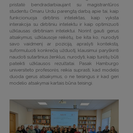
pristatė bendradarbiaujant su magistrantūros
studentu Omaru Urdu parengtą darbą apie tai, kaip
funkcionuoja dirbtinis intelektas, kaip vyksta
interakcija su dirbtiniu intelektu ir kaip optimizuoti
užklausas dirbtiniam intelektui. Norint gauti gerus
atsakymus, užklausoje reikėtų, be kita ko, nurodyti
savo vaidmenį ar poziciją, aprašyti kontekstą,
suformuluoti konkrečią užduotį, klausimui paryškinti
naudoti sutartinius ženklus, nurodyti, kaip turėtų būti
pateikti užklausos rezultatai. Pasak Hamburgo
universiteto profesorės, reikia suprasti, kad modelis
duoda gerus atsakymus, o ne teisingus ir kad geri
modelio atsakymai kartais būna teisingi.