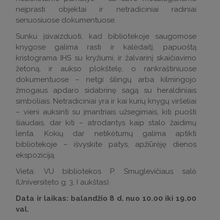
neįprasti objektai ir netradiciniai radiniai
senuosiuose dokumentuose.
Sunku įsivaizduoti, kad bibliotekoje saugomose
knygose galima rasti ir kalėdaitį, papuoštą
kristograma IHS su kryžiumi, ir žalvarinį skaičiavimo
žetoną, ir aukso plokštelę, o rankraštiniuose
dokumentuose – netgi šilingų arba kilmingojo
žmogaus apdaro sidabrinę sagą su heraldiniais
simboliais. Netradiciniai yra ir kai kurių knygų viršeliai
– vieni auksinti su įmantriais užsegimais, kiti puošti
šiaudais, dar kiti – atrodantys kaip stalo žaidimų
lenta. Kokių dar netikėtumų galima aptikti
bibliotekoje – išvyskite patys, apžiūrėję dienos
ekspoziciją.
Vieta: VU bibliotekos P. Smuglevičiaus salė
(Universiteto g. 3, I aukštas).
Data ir laikas: balandžio 8 d. nuo 10.00 iki 19.00
val.