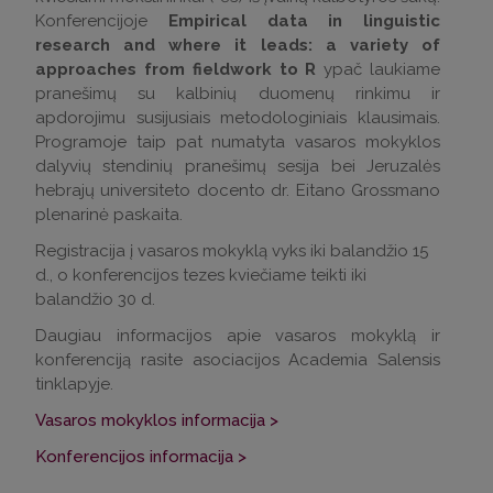
Konferencijoje
Empirical data in linguistic
research and where it leads: a variety of
approaches from fieldwork to R
ypač laukiame
pranešimų su kalbinių duomenų rinkimu ir
apdorojimu susijusiais metodologiniais klausimais.
Programoje taip pat numatyta vasaros mokyklos
dalyvių stendinių pranešimų sesija bei Jeruzalės
hebrajų universiteto docento dr. Eitano Grossmano
plenarinė paskaita.
Registracija į vasaros mokyklą vyks iki balandžio 15
d., o konferencijos tezes kviečiame teikti iki
balandžio 30 d.
Daugiau informacijos apie vasaros mokyklą ir
konferenciją rasite asociacijos Academia Salensis
tinklapyje.
Vasaros mokyklos informacija >
Konferencijos informacija >