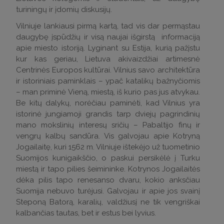
turiningų ir įdomių diskusijų.
Vilniuje lankiausi pirmą kartą, tad vis dar permąstau
daugybę įspūdžių ir visą naujai išgirstą informaciją
apie miesto istoriją. Lyginant su Estija, kurią pažįstu
kur kas geriau, Lietuva akivaizdžiai artimesnė
Centrinės Europos kultūrai. Vilnius savo architektūra
ir istoriniais paminklais – ypač katalikų bažnyčiomis
– man priminė Vieną, miestą, iš kurio pas jus atvykau.
Be kitų dalykų, norėčiau paminėti, kad Vilnius yra
istorinė jungiamoji grandis tarp dviejų pagrindinių
mano mokslinių interesų sričių – Pabaltijo finų ir
vengrų kalbų sandūra. Vis galvojau apie Kotryną
Jogailaitę, kuri 1562 m. Vilniuje ištekėjo už tuometinio
Suomijos kunigaikščio, o paskui persikėlė į Turku
miestą ir tapo pilies šeimininke. Kotrynos Jogailaitės
dėka pilis tapo renesanso dvaru, kokio anksčiau
Suomija nebuvo turėjusi. Galvojau ir apie jos svainį
Steponą Batorą, karalių, valdžiusį ne tik vengriškai
kalbančias tautas, bet ir estus bei lyvius.