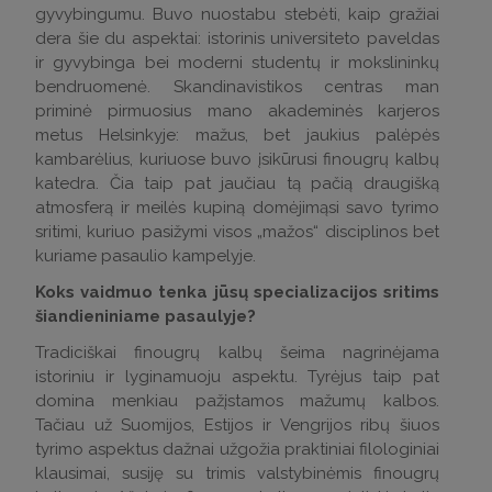
gyvybingumu. Buvo nuostabu stebėti, kaip gražiai
dera šie du aspektai: istorinis universiteto paveldas
ir gyvybinga bei moderni studentų ir mokslininkų
bendruomenė. Skandinavistikos centras man
priminė pirmuosius mano akademinės karjeros
metus Helsinkyje: mažus, bet jaukius palėpės
kambarėlius, kuriuose buvo įsikūrusi finougrų kalbų
katedra. Čia taip pat jaučiau tą pačią draugišką
atmosferą ir meilės kupiną domėjimąsi savo tyrimo
sritimi, kuriuo pasižymi visos „mažos“ disciplinos bet
kuriame pasaulio kampelyje.
Koks vaidmuo tenka jūsų specializacijos sritims
šiandieniniame pasaulyje?
Tradiciškai finougrų kalbų šeima nagrinėjama
istoriniu ir lyginamuoju aspektu. Tyrėjus taip pat
domina menkiau pažįstamos mažumų kalbos.
Tačiau už Suomijos, Estijos ir Vengrijos ribų šiuos
tyrimo aspektus dažnai užgožia praktiniai filologiniai
klausimai, susiję su trimis valstybinėmis finougrų