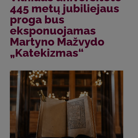
445 metų jubiliejaus
proga bus
eksponuojamas
Martyno Mažvydo
„Katekizmas“