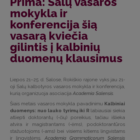
Prima: Salų vasaros
mokykla ir
konferencija šią
vasarą kviečia
gilintis į kalbinių
duomenų klausimus
Liepos 21–25 d. Salose, Rokiškio rajone vyks jau 21-
oji Salų kalbotyros vasaros mokykla ir konferencija,
kurią organizuoja asociacija
Academia Salensis
.
Šiais metais vasaros mokykla pavadinimu
Kalbiniai
duomenys: nuo lauko tyrimų iki R
labiausiai siekia
atliepti doktorantų (-čių) poreikius, tačiau išlieka
atvira ir magistrantams (-ėms), podoktorantūros
stažuotojoms (-ams) bei visiems kitiems lingvistams
ir lingvistėms.
Academia Grammaticorum Salensis