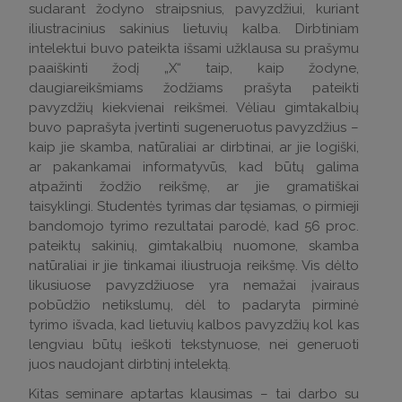
sudarant žodyno straipsnius, pavyzdžiui, kuriant
iliustracinius sakinius lietuvių kalba. Dirbtiniam
intelektui buvo pateikta išsami užklausa su prašymu
paaiškinti žodį „X“ taip, kaip žodyne,
daugiareikšmiams žodžiams prašyta pateikti
pavyzdžių kiekvienai reikšmei. Vėliau gimtakalbių
buvo paprašyta įvertinti sugeneruotus pavyzdžius –
kaip jie skamba, natūraliai ar dirbtinai, ar jie logiški,
ar pakankamai informatyvūs, kad būtų galima
atpažinti žodžio reikšmę, ar jie gramatiškai
taisyklingi. Studentės tyrimas dar tęsiamas, o pirmieji
bandomojo tyrimo rezultatai parodė, kad 56 proc.
pateiktų sakinių, gimtakalbių nuomone, skamba
natūraliai ir jie tinkamai iliustruoja reikšmę. Vis dėlto
likusiuose pavyzdžiuose yra nemažai įvairaus
pobūdžio netikslumų, dėl to padaryta pirminė
tyrimo išvada, kad lietuvių kalbos pavyzdžių kol kas
lengviau būtų ieškoti tekstynuose, nei generuoti
juos naudojant dirbtinį intelektą.
Kitas seminare aptartas klausimas – tai darbo su