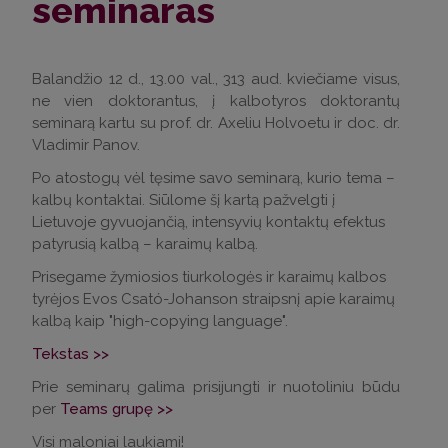
seminaras
Balandžio 12 d., 13.00 val., 313 aud. kviečiame visus,
ne vien doktorantus, į kalbotyros doktorantų
seminarą kartu su prof. dr. Axeliu Holvoetu ir doc. dr.
Vladimir Panov.
Po atostogų vėl tęsime savo seminarą, kurio tema –
kalbų kontaktai. Siūlome šį kartą pažvelgti į
Lietuvoje gyvuojančią, intensyvių kontaktų efektus
patyrusią kalbą – karaimų kalbą.
Prisegame žymiosios tiurkologės ir karaimų kalbos
tyrėjos Evos Csató-Johanson straipsnį apie karaimų
kalbą kaip "high-copying language".
Tekstas >>
Prie seminarų galima prisijungti ir nuotoliniu būdu
per
Teams grupę >>
Visi maloniai laukiami!