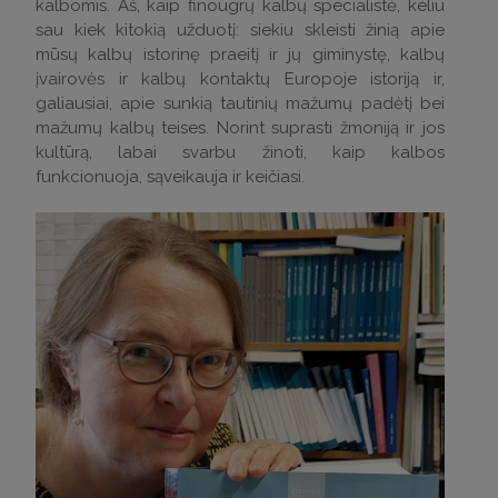
kalbomis. Aš, kaip finougrų kalbų specialistė, keliu
sau kiek kitokią užduotį: siekiu skleisti žinią apie
mūsų kalbų istorinę praeitį ir jų giminystę, kalbų
įvairovės ir kalbų kontaktų Europoje istoriją ir,
galiausiai, apie sunkią tautinių mažumų padėtį bei
mažumų kalbų teises. Norint suprasti žmoniją ir jos
kultūrą, labai svarbu žinoti, kaip kalbos
funkcionuoja, sąveikauja ir keičiasi.