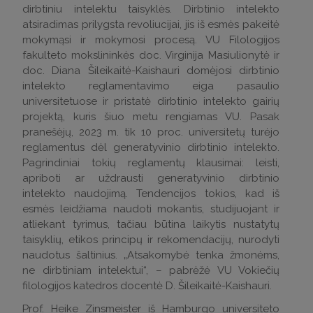
dirbtiniu intelektu taisyklės. Dirbtinio intelekto
atsiradimas prilygsta revoliucijai, jis iš esmės pakeitė
mokymąsi ir mokymosi procesą. VU Filologijos
fakulteto mokslininkės doc. Virginija Masiulionytė ir
doc. Diana Šileikaitė-Kaishauri domėjosi dirbtinio
intelekto reglamentavimo eiga pasaulio
universitetuose ir pristatė dirbtinio intelekto gairių
projektą, kuris šiuo metu rengiamas VU. Pasak
pranešėjų, 2023 m. tik 10 proc. universitetų turėjo
reglamentus dėl generatyvinio dirbtinio intelekto.
Pagrindiniai tokių reglamentų klausimai: leisti,
apriboti ar uždrausti generatyvinio dirbtinio
intelekto naudojimą. Tendencijos tokios, kad iš
esmės leidžiama naudoti mokantis, studijuojant ir
atliekant tyrimus, tačiau būtina laikytis nustatytų
taisyklių, etikos principų ir rekomendacijų, nurodyti
naudotus šaltinius. „Atsakomybė tenka žmonėms,
ne dirbtiniam intelektui“, – pabrėžė VU Vokiečių
filologijos katedros docentė D. Šileikaitė-Kaishauri.
Prof. Heike Zinsmeister iš Hamburgo universiteto