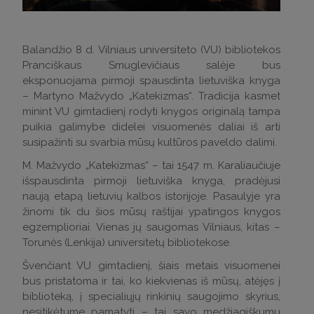
Balandžio 8 d. Vilniaus universiteto (VU) bibliotekos
Pranciškaus Smuglevičiaus salėje bus
eksponuojama pirmoji spausdinta lietuviška knyga
– Martyno Mažvydo „Katekizmas“. Tradicija kasmet
minint VU gimtadienį rodyti knygos originalą tampa
puikia galimybe didelei visuomenės daliai iš arti
susipažinti su svarbia mūsų kultūros paveldo dalimi.
​M. Mažvydo „Katekizmas“ – tai 1547 m. Karaliaučiuje
išspausdinta pirmoji lietuviška knyga, pradėjusi
naują etapą lietuvių kalbos istorijoje. Pasaulyje yra
žinomi tik du šios mūsų raštijai ypatingos knygos
egzemplioriai. Vienas jų saugomas Vilniaus, kitas –
Torunės (Lenkija) universitetų bibliotekose.
Švenčiant VU gimtadienį, šiais metais visuomenei
bus pristatoma ir tai, ko kiekvienas iš mūsų, atėjęs į
biblioteką, į specialiųjų rinkinių saugojimo skyrius,
nesitikėtume pamatyti – tai savo medžiagiškumu