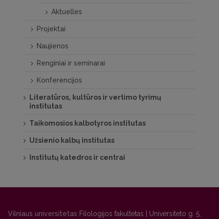
Aktuelles
Projektai
Naujienos
Renginiai ir seminarai
Konferencijos
Literatūros, kultūros ir vertimo tyrimų
institutas
Taikomosios kalbotyros institutas
Užsienio kalbų institutas
Institutų katedros ir centrai
Vilniaus universitetas
Filologijos fakultetas | Universiteto g. 5,