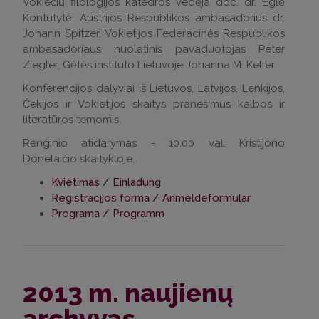
Vokiečių filologijos katedros vedėja doc. dr. Eglė
Kontutytė, Austrijos Respublikos ambasadorius dr.
Johann Spitzer, Vokietijos Federacinės Respublikos
ambasadoriaus nuolatinis pavaduotojas Peter
Ziegler, Gėtės instituto Lietuvoje Johanna M. Keller.
Konferencijos dalyviai iš Lietuvos, Latvijos, Lenkijos,
Čekijos ir Vokietijos skaitys pranešimus kalbos ir
literatūros temomis.
Renginio atidarymas - 10.00 val. Kristijono
Donelaičio skaitykloje.
Kvietimas / Einladung
Registracijos forma / Anmeldeformular
Programa / Programm
2013 m. naujienų
archyvas