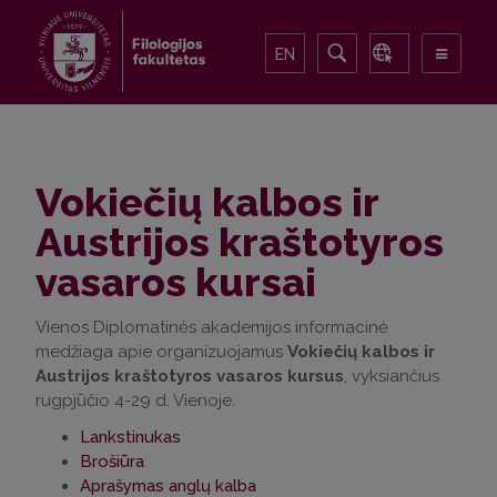
EN
Vokiečių kalbos ir
Austrijos kraštotyros
vasaros kursai
Vienos Diplomatinės akademijos informacinė
medžiaga apie organizuojamus
Vokiečių kalbos ir
Austrijos kraštotyros vasaros kursus
, vyksiančius
rugpjūčio 4-29 d. Vienoje.
Lankstinukas
Brošiūra
Aprašymas anglų kalba