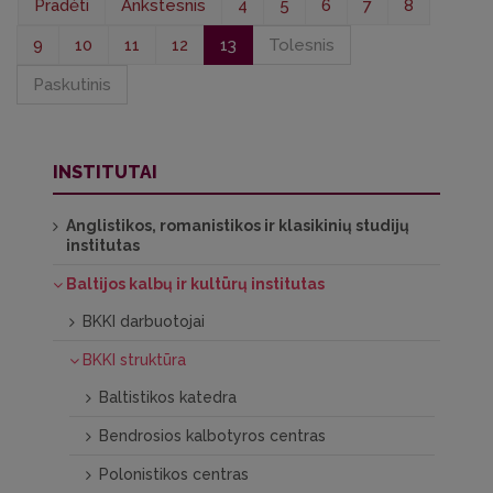
Pradėti
Ankstesnis
4
5
6
7
8
9
10
11
12
13
Tolesnis
Paskutinis
INSTITUTAI
Anglistikos, romanistikos ir klasikinių studijų
institutas
Baltijos kalbų ir kultūrų institutas
BKKI darbuotojai
BKKI struktūra
Baltistikos katedra
Bendrosios kalbotyros centras
Polonistikos centras