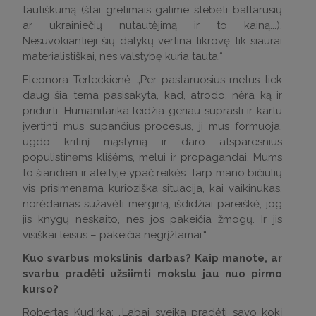
tautiškumą (štai gretimais galime stebėti baltarusių
ar ukrainiečių nutautėjimą ir to kainą...).
Nesuvokiantieji šių dalykų vertina tikrovę tik siaurai
materialistiškai, nes valstybę kuria tauta.“
Eleonora Terleckienė: „Per pastaruosius metus tiek
daug šia tema pasisakyta, kad, atrodo, nėra ką ir
pridurti. Humanitarika leidžia geriau suprasti ir kartu
įvertinti mus supančius procesus, ji mus formuoja,
ugdo kritinį mąstymą ir daro atsparesnius
populistinėms klišėms, melui ir propagandai. Mums
to šiandien ir ateityje ypač reikės. Tarp mano bičiulių
vis prisimenama kurioziška situacija, kai vaikinukas,
norėdamas sužavėti merginą, išdidžiai pareiškė, jog
jis knygų neskaito, nes jos pakeičia žmogų. Ir jis
visiškai teisus – pakeičia negrįžtamai.“
Kuo svarbus mokslinis darbas? Kaip manote, ar
svarbu pradėti užsiimti mokslu jau nuo pirmo
kurso?
Robertas Kudirka: „Labai sveika pradėti savo kokį