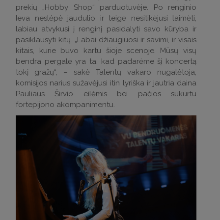
prekių „Hobby Shop“ parduotuvėje. Po renginio
Ieva neslėpė jaudulio ir teigė nesitikėjusi laimėti,
labiau atvykusi į renginį pasidalyti savo kūryba ir
pasiklausyti kitų. „Labai džiaugiuosi ir savimi, ir visais
kitais, kurie buvo kartu šioje scenoje. Mūsų visų
bendra pergalė yra ta, kad padarėme šį koncertą
tokį gražų“, – sakė Talentų vakaro nugalėtoja,
komisijos narius sužavėjusi itin lyriška ir jautria daina
Pauliaus Širvio eilėmis bei pačios sukurtu
fortepijono akompanimentu.