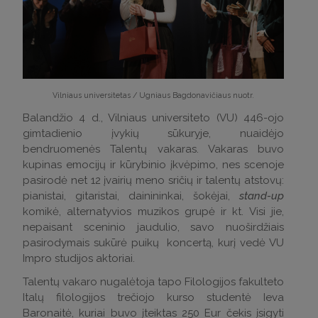
Vilniaus universitetas / Ugniaus Bagdonavičiaus nuotr.
Balandžio 4 d., Vilniaus universiteto (VU) 446-ojo
gimtadienio įvykių sūkuryje, nuaidėjo
bendruomenės Talentų vakaras. Vakaras buvo
kupinas emocijų ir kūrybinio įkvėpimo, nes scenoje
pasirodė net 12 įvairių meno sričių ir talentų atstovų:
pianistai, gitaristai, dainininkai, šokėjai,
stand-up
komikė, alternatyvios muzikos grupė ir kt. Visi jie,
nepaisant sceninio jaudulio, savo nuoširdžiais
pasirodymais sukūrė puikų koncertą, kurį vedė VU
Impro studijos aktoriai.
Talentų vakaro nugalėtoja tapo Filologijos fakulteto
Italų filologijos trečiojo kurso studentė Ieva
Baronaitė, kuriai buvo įteiktas 250 Eur čekis įsigyti