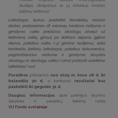
studijas, straipsnius ar jų rinkinius, mokslo
šaltinių leidimus).
Laikotarpis, kuriuo paskelbti Kandidatų mokslo
darbai, pratęsiamas 18 mėnesių (motinos nėštumo ir
gimdymo, vaiko priežiūros atostogų atveju) už
kiekvieną vaiką, gimusį po daktaro laipsnio įgijimo
dienos, pateikus vaiko (-ų) gimimo liudijimus, arba
konkrečiu faktiniu laikotarpiu, pateikus dokumentus,
pagrindžiančius nėštumo ir gimdymo, tėvystės
atostogų ar atostogų vaikui (-ams) prižiūrėti suteikimo
laikotarpį (-ius).
Paraiškos
priimamos
nuo 2025 m. kovo 28 d. iki
balandžio 30 d.
, o konkurso
rezultatai bus
paskelbti iki gegužės 31 d.
Daugiau informacijos
apie premijos skyrimo
taisykles ir paraiškų teikimą rasite
VU Fondo svetainėje
.