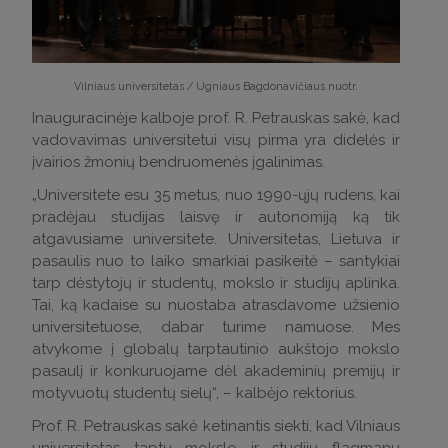
Vilniaus universitetas / Ugniaus Bagdonavičiaus nuotr.
Inauguracinėje kalboje prof. R. Petrauskas sakė, kad
vadovavimas universitetui visų pirma yra didelės ir
įvairios žmonių bendruomenės įgalinimas.
„Universitete esu 35 metus, nuo 1990-ųjų rudens, kai
pradėjau studijas laisvę ir autonomiją ką tik
atgavusiame universitete. Universitetas, Lietuva ir
pasaulis nuo to laiko smarkiai pasikeitė – santykiai
tarp dėstytojų ir studentų, mokslo ir studijų aplinka.
Tai, ką kadaise su nuostaba atrasdavome užsienio
universitetuose, dabar turime namuose. Mes
atvykome į globalų tarptautinio aukštojo mokslo
pasaulį ir konkuruojame dėl akademinių premijų ir
motyvuotų studentų sielų“, – kalbėjo rektorius.
Prof. R. Petrauskas sakė ketinantis siekti, kad Vilniaus