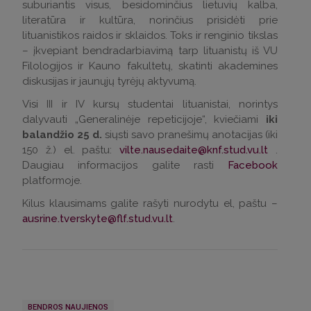
suburiantis visus, besidominčius lietuvių kalba,
literatūra ir kultūra, norinčius prisidėti prie
lituanistikos raidos ir sklaidos. Toks ir renginio tikslas
– įkvepiant bendradarbiavimą tarp lituanistų iš VU
Filologijos ir Kauno fakultetų, skatinti akademines
diskusijas ir jaunųjų tyrėjų aktyvumą.
Visi III ir IV kursų studentai lituanistai, norintys
dalyvauti „Generalinėje repeticijoje“, kviečiami
iki
balandžio 25 d.
siųsti savo pranešimų anotacijas (iki
150 ž.) el. paštu:
vilte.nausedaite@knf.stud.vu.lt
.
Daugiau informacijos galite rasti
Facebook
platformoje.
Kilus klausimams galite rašyti nurodytu el, paštu –
ausrine.tverskyte@flf.stud.vu.lt
.
BENDROS NAUJIENOS