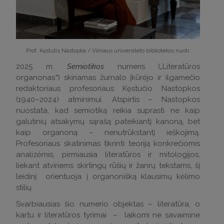
Prof. Kęstutis Nastopka /
Vilniaus universiteto bibliotekos nuotr.
2025 m.
Semiotikos
numeris (
„
Literatūros
organonas
“
) skiriamas žurnalo įkūrėjo ir ilgamečio
redaktoriaus profesoriaus Kęstučio Nastopkos
(1940–2024) atminimui. Atspirtis – Nastopkos
nuostata, kad semiotiką reikia suprasti ne kaip
galutinių atsakymų sąrašą pateikiantį kanoną, bet
kaip organoną – nenutrūkstantį ieškojimą.
Profesoriaus skatinimas tikrinti teoriją konkrečiomis
analizėmis, pirmiausia literatūros ir mitologijos,
liekant atviriems skirtingų rūšių ir žanrų tekstams, šį
leidinį orientuoja į organonišką klausimų kėlimo
stilių.
Svarbiausias šio numerio objektas – literatūra, o
kartu ir literatūros tyrimai – laikomi ne savaimine