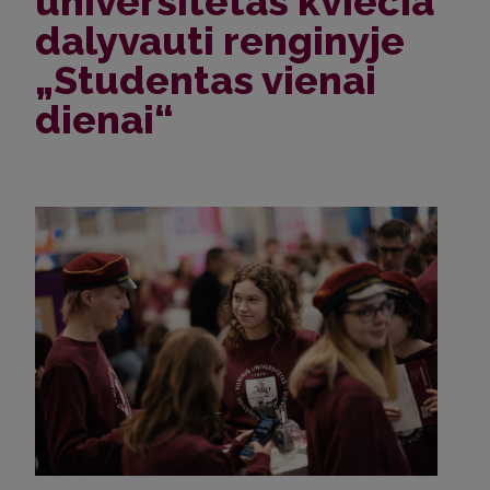
universitetas kviečia
dalyvauti renginyje
„Studentas vienai
dienai“