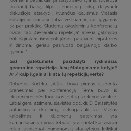
įdomiai ir patraukliai pristatyti savo tyrimą, suvaldyti
drebantį balsą, tilpti į numatytą laiką, dalyvauti
diskusijoje, atsakyti į kylančius klausimus. Viešasis
kalbėjimas šiandien labai vertinamas, bet įgyjamas
tik per praktiką. Studentų akademinių konferencijų
mažai, tad „Generalinė repeticija“ atveria galimybę
būti išgirstam, išmėginti jėgas, pasitikrinti hipotezes
ir, žinoma, geriau pasiruošti baigiamojo darbo
gynimui.“
Gal galėtumėte pasidalyti ryškiausia
generaline repeticija Jūsų filologiniame kelyje?
Ar / kaip ilgainiui kinta tų repeticijų vertė?
Robertas Kudirka: „Aišku, buvo pirmas studento
pranešimas per konferenciją. Tema buvo iš
eksperimentinės fonetikos: balsių spektrinė analizė.
Labai gerai atsimenu slavistės doc. dr. D. Balšaitytės
patarimus ir skatinimą, dėkingas iki šiol. Viešas
kalbėjimas ir duomenų pateikimas yra
komunikacinis menas: tobulėti yra nuolat kur, visada
reikia įsivaizduoti numanomus klausytojus, kritiškai