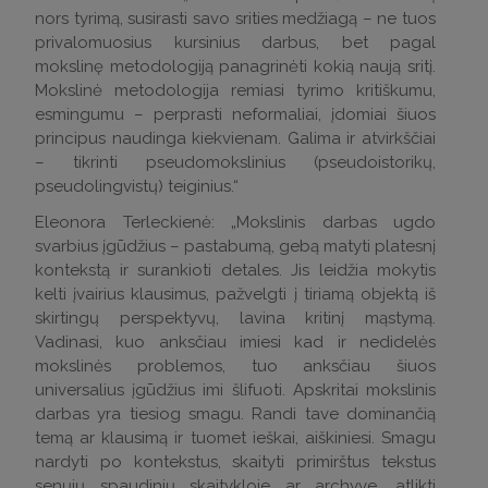
nors tyrimą, susirasti savo srities medžiagą – ne tuos
privalomuosius kursinius darbus, bet pagal
mokslinę metodologiją panagrinėti kokią naują sritį.
Mokslinė metodologija remiasi tyrimo kritiškumu,
esmingumu – perprasti neformaliai, įdomiai šiuos
principus naudinga kiekvienam. Galima ir atvirkščiai
– tikrinti pseudomokslinius (pseudoistorikų,
pseudolingvistų) teiginius.“
Eleonora Terleckienė: „Mokslinis darbas ugdo
svarbius įgūdžius – pastabumą, gebą matyti platesnį
kontekstą ir surankioti detales. Jis leidžia mokytis
kelti įvairius klausimus, pažvelgti į tiriamą objektą iš
skirtingų perspektyvų, lavina kritinį mąstymą.
Vadinasi, kuo anksčiau imiesi kad ir nedidelės
mokslinės problemos, tuo anksčiau šiuos
universalius įgūdžius imi šlifuoti. Apskritai mokslinis
darbas yra tiesiog smagu. Randi tave dominančią
temą ar klausimą ir tuomet ieškai, aiškiniesi. Smagu
nardyti po kontekstus, skaityti primirštus tekstus
senųjų spaudinių skaitykloje ar archyve, atlikti