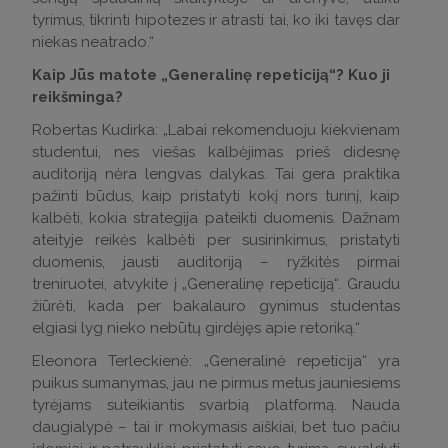
tyrimus, tikrinti hipotezes ir atrasti tai, ko iki tavęs dar
niekas neatrado.“
Kaip Jūs matote „Generalinę repeticiją“? Kuo ji
reikšminga?
Robertas Kudirka: „Labai rekomenduoju kiekvienam
studentui, nes viešas kalbėjimas prieš didesnę
auditoriją nėra lengvas dalykas. Tai gera praktika
pažinti būdus, kaip pristatyti kokį nors turinį, kaip
kalbėti, kokia strategija pateikti duomenis. Dažnam
ateityje reikės kalbėti per susirinkimus, pristatyti
duomenis, jausti auditoriją – ryžkitės pirmai
treniruotei, atvykite į „Generalinę repeticiją“. Graudu
žiūrėti, kada per bakalauro gynimus studentas
elgiasi lyg nieko nebūtų girdėjęs apie retoriką.“
Eleonora Terleckienė: „Generalinė repeticija“ yra
puikus sumanymas, jau ne pirmus metus jauniesiems
tyrėjams suteikiantis svarbią platformą. Nauda
daugialypė – tai ir mokymasis aiškiai, bet tuo pačiu