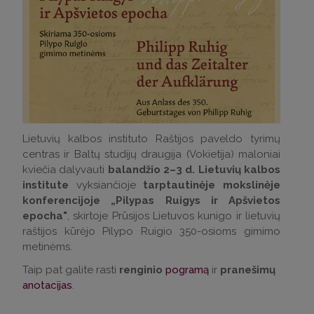
Lietuvių kalbos instituto Raštijos paveldo tyrimų
centras ir Baltų studijų draugija (Vokietija) maloniai
kviečia dalyvauti
balandžio 2–3 d. Lietuvių kalbos
institute
vyksiančioje
tarptautinėje mokslinėje
konferencijoje „Pilypas Ruigys ir Apšvietos
epocha"
, skirtoje Prūsijos Lietuvos kunigo ir lietuvių
raštijos kūrėjo Pilypo Ruigio 350-osioms gimimo
metinėms.
Taip pat galite rasti
renginio
pogramą
ir
pranešimų
anotacijas
.