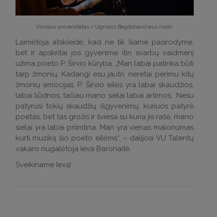
Vilniaus universitetas / Ugniaus Bagdonavičiaus nuotr.
Laimėtoja atskleidė, kad ne tik šiame pasirodyme,
bet ir apskritai jos gyvenime itin svarbų vaidmenį
užima poeto P. Širvio kūryba. „Man labai patinka būti
tarp žmonių. Kadangi esu jautri, neretai perimu kitų
žmonių emocijas. P. Širvio eilės yra labai skaudžios,
labai liūdnos, tačiau mano sielai labai artimos. Nesu
patyrusi tokių skaudžių išgyvenimų, kuriuos patyrė
poetas, bet tas grožis ir šviesa su kuria jis rašė, mano
sielai yra labai priimtina. Man yra vienas malonumas
kurti muziką šio poeto eilėms“, – dalijosi VU Talentų
vakaro nugalėtoja Ieva Baronaitė.
Sveikiname Ievą!