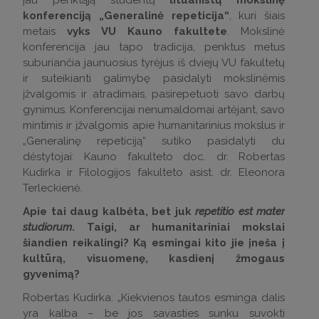
jau penktąją studentų
lituanistų mokslinę
konferenciją „Generalinė repeticija“
, kuri šiais
metais
vyks VU Kauno fakultete
. Mokslinė
konferencija jau tapo tradicija, penktus metus
suburiančia jaunuosius tyrėjus iš dviejų VU fakultetų
ir suteikianti galimybę pasidalyti mokslinėmis
įžvalgomis ir atradimais, pasirepetuoti savo darbų
gynimus. Konferencijai nenumaldomai artėjant, savo
mintimis ir įžvalgomis apie humanitarinius mokslus ir
„Generalinę repeticiją“ sutiko pasidalyti du
dėstytojai: Kauno fakulteto doc. dr. Robertas
Kudirka ir Filologijos fakulteto asist. dr. Eleonora
Terleckienė.
Apie tai daug kalbėta, bet juk
repetitio est mater
studiorum
. Taigi, ar humanitariniai mokslai
šiandien reikalingi? Ką esmingai kito jie įneša į
kultūrą, visuomenę, kasdienį žmogaus
gyvenimą?
Robertas Kudirka: „Kiekvienos tautos esminga dalis
yra kalba – be jos savasties sunku suvokti