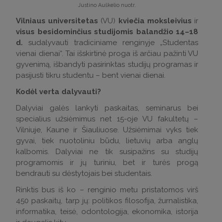
Justino Auškelio nuotr.
Vilniaus universitetas
(VU)
kviečia moksleivius
ir
visus besidominčius studijomis balandžio 14–18
d.
sudalyvauti tradiciniame renginyje „Studentas
vienai dienai“. Tai išskirtinė proga iš arčiau pažinti VU
gyvenimą, išbandyti pasirinktas studijų programas ir
pasijusti tikru studentu – bent vienai dienai.
Kodėl verta dalyvauti?
Dalyviai galės lankyti paskaitas, seminarus bei
specialius užsiėmimus net 15-oje VU fakultetų –
Vilniuje, Kaune ir Šiauliuose. Užsiėmimai vyks tiek
gyvai, tiek nuotoliniu būdu, lietuvių arba anglų
kalbomis. Dalyviai ne tik susipažins su studijų
programomis ir jų turiniu, bet ir turės progą
bendrauti su dėstytojais bei studentais.
Rinktis bus iš ko – renginio metu pristatomos virš
450 paskaitų, tarp jų: politikos filosofija, žurnalistika,
informatika, teisė, odontologija, ekonomika, istorija