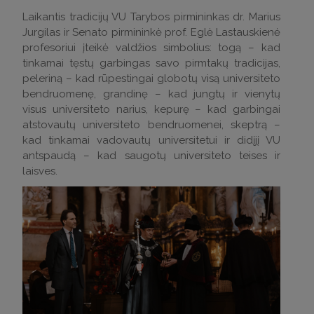
Laikantis tradicijų VU Tarybos pirmininkas dr. Marius
Jurgilas ir Senato pirmininkė prof. Eglė Lastauskienė
profesoriui įteikė valdžios simbolius: togą – kad
tinkamai tęstų garbingas savo pirmtakų tradicijas,
peleriną – kad rūpestingai globotų visą universiteto
bendruomenę, grandinę – kad jungtų ir vienytų
visus universiteto narius, kepurę – kad garbingai
atstovautų universiteto bendruomenei, skeptrą –
kad tinkamai vadovautų universitetui ir didįjį VU
antspaudą – kad saugotų universiteto teises ir
laisves.