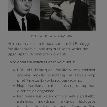
Prof. Jonas Kazlauskas (1930-1970)
Vilniaus universiteto fondas kartu su VU Filologijos
fakultetu skelbia konkursą prof. Jono Kazlausko
(1930–1970) vardinei premijai gauti.
Kandidatai turi atitikti šiuos reikalavimus:
Būti VU Filologijos fakulteto mokslininkai,
apgynę mokslo disertaciją ne seniau kaip
prieš 7 metus iki konkurso paskelbimo;
Nepertraukiamai dirbti mokslinį darbą nuo
disertacijos apgynimo;
Per praėjusius kalendorinius metus paskelbti
išskirtinės mokslinės reikšmės filologijos
mokslo krypties darbus (monografijas,