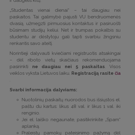
ir daugelis kitų.
„Studentas vienai dienai“ – tai daugiau nei
paskaitos. Tai galimybė pajusti VU bendruomenės
dvasią, užmegzti pirmuosius kontaktus ir pasiruošti
būsimam studijų keliui. Net ir trumpas pokalbis su
studentu ar dėstytoju gali tapti svarbiu žingsniu
renkantis savo ateitį.
Norintieji dalyvauti kviečiami registruotis atsakingai
– dėl riboto vietų skaičiaus rekomenduojama
pasirinkti
ne daugiau nei 5 paskaitas
. Visos
veiklos vyksta Lietuvos laiku.
Registraciją rasite
čia
.
Svarbi informacija dalyviams:
Nuotolinių paskaitų nuorodos bus išsiųstos el.
paštu du kartus: likus 48 val. ir likus 1 val. iki
renginio.
Jei el. laiško negaunate, pasitikrinkite „Spam“
aplanką.
Praleistų pamokų pateisinimo pažymą dėl