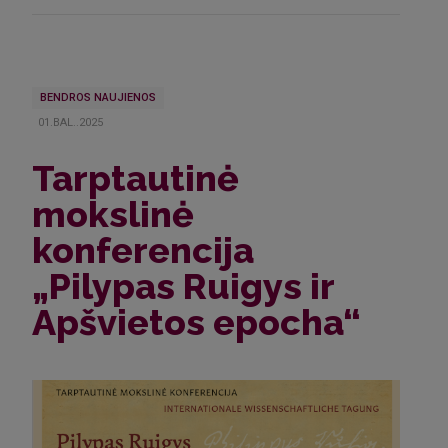
BENDROS NAUJIENOS
01.BAL..2025
Tarptautinė
mokslinė
konferencija
„Pilypas Ruigys ir
Apšvietos epocha“