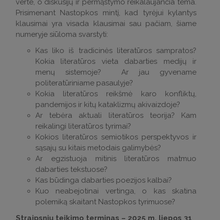
verte, o diskusijų ir permąstymo reikalaujančia tema.
Prisimenant Nastopkos mintį, kad tyrėjui kylantys
klausimai yra visada klausimai sau pačiam, šiame
numeryje siūloma svarstyti:
Kas liko iš tradicinės literatūros sampratos?
Kokia literatūros vieta dabarties medijų ir
menų sistemoje? Ar jau gyvename
politeratūriniame pasaulyje?
Kokia literatūros reikšmė karo konfliktų,
pandemijos ir kitų kataklizmų akivaizdoje?
Ar tebėra aktuali literatūros teorija? Kam
reikalingi literatūros tyrimai?
Kokios literatūros semiotikos perspektyvos ir
sąsajų su kitais metodais galimybės?
Ar egzistuoja mitinis literatūros matmuo
dabarties tekstuose?
Kas būdinga dabarties poezijos kalbai?
Kuo neabejotinai vertinga, o kas skatina
polemiką skaitant Nastopkos tyrimuose?
Straipsnių teikimo terminas – 2025 m. liepos 31