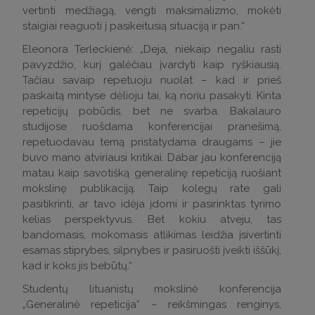
vertinti medžiagą, vengti maksimalizmo, mokėti
staigiai reaguoti į pasikeitusią situaciją ir pan.“
Eleonora Terleckienė: „Deja, niekaip negaliu rasti
pavyzdžio, kurį galėčiau įvardyti kaip ryškiausią.
Tačiau savaip repetuoju nuolat – kad ir prieš
paskaitą mintyse dėlioju tai, ką noriu pasakyti. Kinta
repeticijų pobūdis, bet ne svarba. Bakalauro
studijose ruošdama konferencijai pranešimą,
repetuodavau temą pristatydama draugams – jie
buvo mano atviriausi kritikai. Dabar jau konferenciją
matau kaip savotišką generalinę repeticiją ruošiant
mokslinę publikaciją. Taip kolegų rate gali
pasitikrinti, ar tavo idėja įdomi ir pasirinktas tyrimo
kelias perspektyvus. Bet kokiu atveju, tas
bandomasis, mokomasis atlikimas leidžia įsivertinti
esamas stiprybes, silpnybes ir pasiruošti įveikti iššūkį,
kad ir koks jis bebūtų.“
Studentų lituanistų mokslinė konferencija
„Generalinė repeticija“ – reikšmingas renginys,