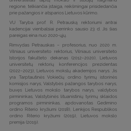
universitetas taptų mokslo ir studijų flagmanu
regione, telkiančia įstaiga, reikšmingai prisidedančia
prie pažangios ir atsparios Lietuvos kūrimo.
VU Taryba prof. R. Petrauską rektoriumi antrai
kadencijai vienbalsiai perrinko sausio 23 d. Jis šias
pareigas eina nuo 2020-ųjų.
Rimvydas Petrauskas – profesorius, nuo 2020 m.
Vilniaus universiteto rektorius, Vilniaus universiteto
Istorijos fakulteto dekanas (2012–2020), Lietuvos
universitetų rektorių konferencijos prezidentas
(2022–2023), Lietuvos mokslų akademijos narys. Jis
yra Tarptautinės Vokiečių ordino tyrimų istorinės
komisijos narys, Valstybės pažangos tarybos narys,
buvęs Lietuvos mokslo tarybos narys, valdybos
pirmininkas, Valstybinės lituanistinių tyrimų sklaidos
programos pirmininkas, apdovanotas Gedimino
ordino Riterio kryžiumi (2018), Lenkijos Respublikos
ordino Riterio kryžiumi (2019), Lietuvos mokslo
premija (2019).