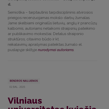
d.
Semiotika – tarptautinis tarpdisciplininis atvirosios
prieigos recenzuojamas mokslo darbų žurnalas.
Jame skelbiami originalūs lietuvių, anglų ir prancūzų
kalbomis, autoriams netaikomi straipsnių pateikimo
ar publikavimo mokesčiai. Detalus straipsnio
struktūros, citavimo būdo ir kt.
reikalavimų aprašymas pateiktas žurnalo el.
puslapyje skiltyje
nurodymai autoriams
.
BENDROS NAUJIENOS
02.BAL..2025
Vilniaus