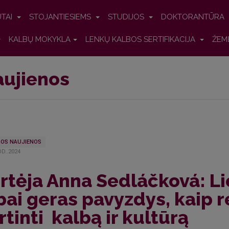
UTAI
STOJANTIESIEMS
STUDIJOS
DOKTORANTŪRA
KALBŲ MOKYKLA
LENKŲ KALBOS SERTIFIKACIJA
ŽEM
ujienos
OS NAUJIENOS
D..2024
rtėja Anna Sedláčková: Li
bai geras pavyzdys, kaip re
rtinti kalbą ir kultūrą