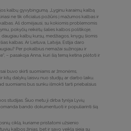
ltijos kalbų gyvybingumą. „Lyginu karaimų kalbą
kiriasi ne tik oficialus požiūris į mažumos kalbas ir
šias kalbas. Aš domėjausi, su kokiomis problemomis
mu, pokyčių reikėtų šalies kalbos politikoje,
ikia daugiau kalbų kursų, medžiagos, knygų šiomis
ias kalbas. Ar Lietuva, Latvija, Estija daro
ugiau? Per pokalbius nemažai sužinojau ir
te“, – pasakoja Anna, kuri šią temą ketina plėtoti ir
kursai buvo skirti suomiams ar žmonėms,
 kitų dalykų laisvu nuo studijų ar darbo laiku.
ad suomiams bus sunku išmokti tarti priebalsius
bos studijas. Šiuo metu ji dirba tyrėja Lyvių
tų komanda bando dokumentuoti ir populiarinti šią
ipsnių ciklą, kuriame pristatomi užsienio
tuvių kalbos žinias, bet ir savo veiklą sieja su