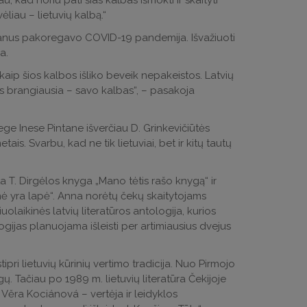
au, kad noriu pati šias kalbas išmokti ir skaityti
ėliau – lietuvių kalbą.“
lanus pakoregavo COVID-19 pandemija. Išvažiuoti
a.
aip šios kalbos išliko beveik nepakeistos. Latvių
 kas brangiausia – savo kalbas“, – pasakoja
lege Inese Pintane išverčiau D. Grinkevičiūtės
tais. Svarbu, kad ne tik lietuviai, bet ir kitų tautų
a T. Dirgėlos knyga „Mano tėtis rašo knygą“ ir
mė yra lapė“. Anna norėtų čekų skaitytojams
iuolaikinės latvių literatūros antologija, kurios
ogijas planuojama išleisti per artimiausius dvejus
tipri lietuvių kūrinių vertimo tradicija. Nuo Pirmojo
ų. Tačiau po 1989 m. lietuvių literatūra Čekijoje
, Věra Kociánová – vertėja ir leidyklos