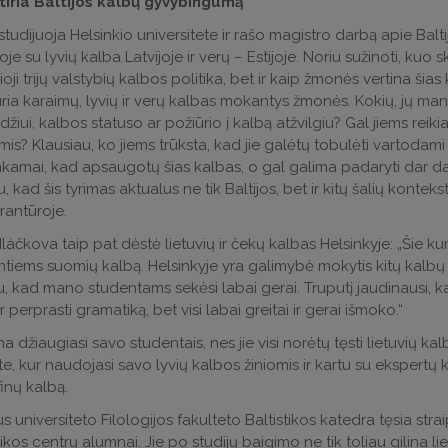
tiria Baltijos kalbų gyvybingumą
tudijuoja Helsinkio universitete ir rašo magistro darbą apie Ba
oje su lyvių kalba Latvijoje ir verų – Estijoje. Noriu sužinoti, kuo s
lioji trijų valstybių kalbos politika, bet ir kaip žmonės vertina 
ria karaimų, lyvių ir verų kalbas mokantys žmonės. Kokių, jų many
žiui, kalbos statuso ar požiūrio į kalbą atžvilgiu? Gal jiems re
is? Klausiau, ko jiems trūksta, kad jie galėtų tobulėti vartodami š
kamai, kad apsaugotų šias kalbas, o gal galima padaryti dar da
 kad šis tyrimas aktualus ne tik Baltijos, bet ir kitų šalių konteks
rantūroje.
láčkova taip pat dėstė lietuvių ir čekų kalbas Helsinkyje: „Šie 
iems suomių kalbą. Helsinkyje yra galimybė mokytis kitų kalbų ir
 kad mano studentams sekėsi labai gerai. Truputį jaudinausi, k
 ir perprasti gramatiką, bet visi labai greitai ir gerai išmoko.“
a džiaugiasi savo studentais, nes jie visi norėtų tęsti lietuvių kal
ute, kur naudojasi savo lyvių kalbos žiniomis ir kartu su eksper
inų kalbą.
us universiteto Filologijos fakulteto Baltistikos katedra tęsia stra
tikos centrų alumnai. Jie po studijų baigimo ne tik toliau gilina lie