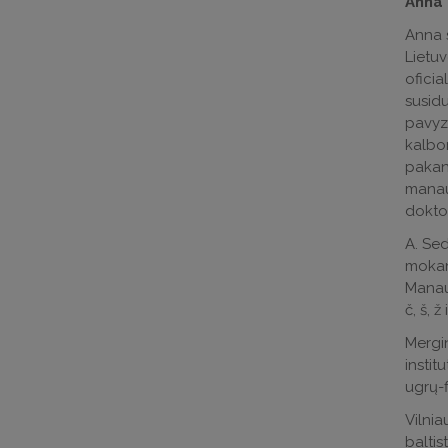
Anna 
Anna s
Lietuv
oficia
susidu
pavyzd
kalbom
pakan
manau,
dokto
A. Sed
mokant
Manau,
č, š, ž
Mergin
instit
ugrų-f
Vilnia
baltis