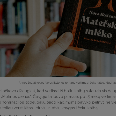
Annos Sedláčkovos Noros Ikstenos romano vertimas į čekų kalbą. Nuotra
láčkova džiaugiasi, kad vertimai iš baltų kalbų sulaukia vis daug
„Motinos pienas“. Čekijoje tai buvo pirmasis po 15 metų vertimas
 nominacijos, todėl galiu teigti, kad mums pavyko pelnyti ne vien 
is toliau versti kitas lietuvių ir latvių knygas į čekų kalbą.