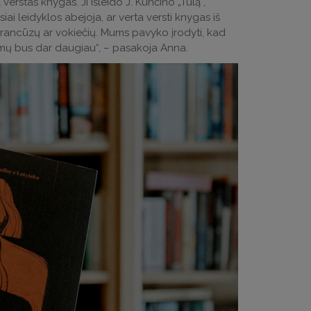
 verstas knygas. Ji išleido J. Kunčino „Tūlą“,
ai leidyklos abejoja, ar verta versti knygas iš
i, prancūzų ar vokiečių. Mums pavyko įrodyti, kad
rtimų bus dar daugiau“, – pasakoja Anna.