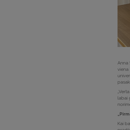
Anna S
viena 
univer
pasak
„Verta
labai 
norime
„Pirm
Kai ba