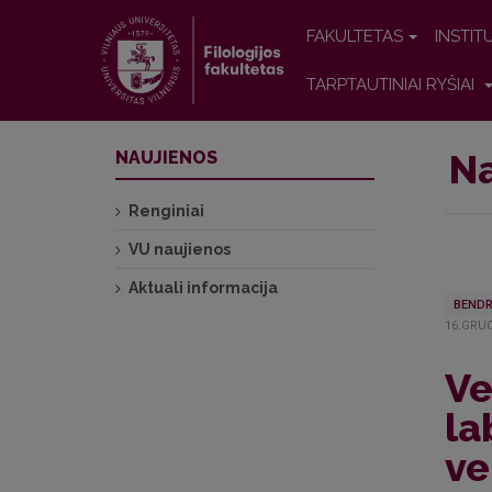
FAKULTETAS
INSTIT
TARPTAUTINIAI RYŠIAI
Na
NAUJIENOS
Renginiai
VU naujienos
Aktuali informacija
BENDR
16.GRUO
Ve
la
ve