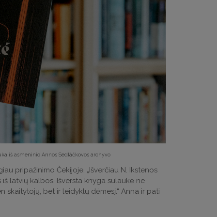
uka iš asmeninio Annos Sedláčkovos archyvo
iau pripažinimo Čekijoje. „Išverčiau N. Ikstenos
 iš latvių kalbos. Išversta knyga sulaukė ne
skaitytojų, bet ir leidyklų dėmesį.“ Anna ir pati