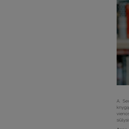
A. Sed
knygą 
vienos
siūlys