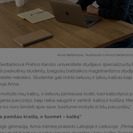
Anna Sedláčková. Nuotrauka iš Annos Sedláčkov
edláčková Prahos Karolio universitete studijavo specializuotą 
iš paskutinių studentų, baigusių baltistikos magistrantūros stud
sitete nebeliko. Studentai gali rinktis lietuvių ir latvių kalbas ka
oja Anna.
 mokytis visų kalbų, o lietuvių pirmiausia todėl, kad kalbotyros po
geras pavyzdys, kaip reikia saugoti ir vertinti kalbą ir kultūrą. M
 ko nors išmokti apie save, turėtume mokytis iš kitų pavyzdžių“, – 
a pamilau kraštą, o tuomet – kalbą“
igė gimnaziją, Anna mėnesį praleido Latvijoje ir Lietuvoje: „Pirma 