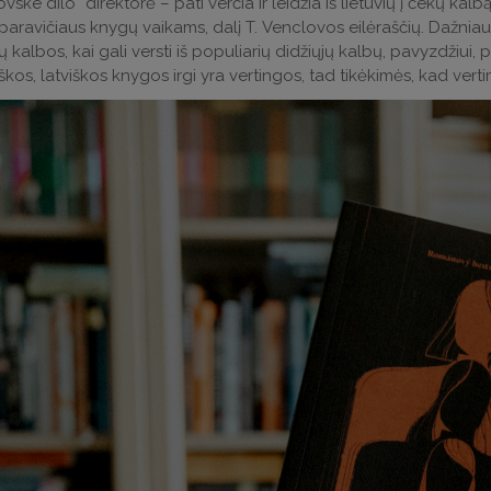
vské dílo“ direktorė – pati verčia ir leidžia iš lietuvių į čekų kalbą
paravičiaus knygų vaikams, dalį T. Venclovos eilėraščių. Dažniausi
ių kalbos, kai gali versti iš populiarių didžiųjų kalbų, pavyzdžiu
iškos, latviškos knygos irgi yra vertingos, tad tikėkimės, kad ve