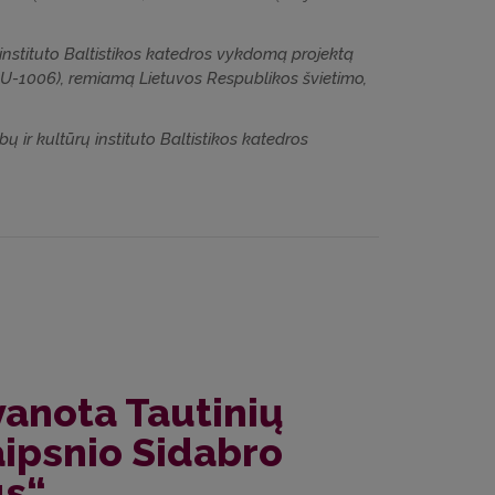
ų instituto Baltistikos katedros vykdomą projektą
r SU-1006), remiamą Lietuvos Respublikos švietimo,
bų ir kultūrų instituto Baltistikos katedros
anota Tautinių
ipsnio Sidabro
us“