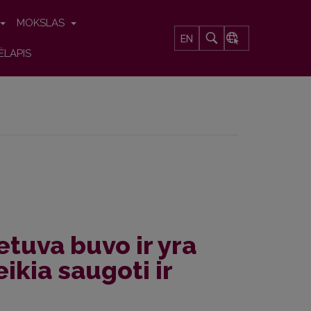
MOKSLAS
EN
ĖLAPIS
etuva buvo ir yra
ikia saugoti ir