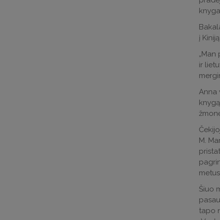
pradėj
knygas
Bakal
į Kini
„Man p
ir lie
mergi
Anna v
knygą 
žmonės
Čekijo
M. Mar
prista
pagrin
metus,
Šiuo m
pasaul
tapo n