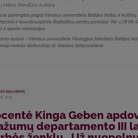
ų kalba, literatūra, kultūra.
snis parengtas pagal Vilniaus universiteto Baltijos kalbų ir kultūr
macinis ir koordinuojantis Baltistikos centrų portalas“ (Nr. 1.78 M
 ir sporto ministerijos.
snio autorė – Vilniaus universiteto Filologijos fakulteto Baltijos kal
nioji mokslo darbuotoja dr. Veslava Sidaravičienė.
OS NAUJIENOS
D..2024
centė Kinga Geben apdov
žumų departamento III la
rbės ženklu „Už nuopeln