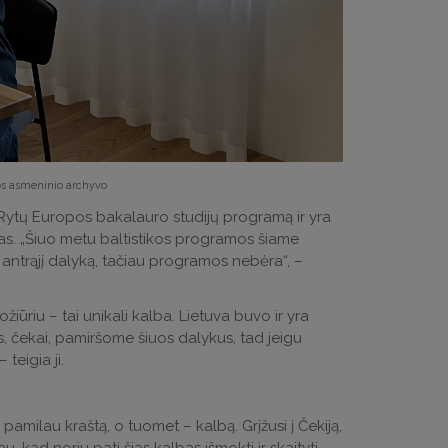
os asmeninio archyvo
Rytų Europos bakalauro studijų programą ir yra
ijas. „Šiuo metu baltistikos programos šiame
ip antrąjį dalyką, tačiau programos nebėra“, –
žiūriu – tai unikali kalba. Lietuva buvo ir yra
es, čekai, pamiršome šiuos dalykus, tad jeigu
teigia ji.
pamilau kraštą, o tuomet – kalbą. Grįžusi į Čekiją,