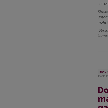
lietuvi
Straip
„Infor
mokslo
Straip
jaunes
BENDR
15.GRUO
Do
ma
ga