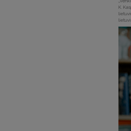
„Venko
K. Kas
lietuv
lietuv