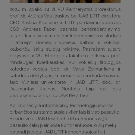
2024 m. spalio 24 d. VU Partnerystės prorektorius
prof. dr. Artūras Vasiliauskas bei UAB LITIT direktorė
CEO Kristina Kikalienė ir LITIT pardavimų vadovas
CSO Andreas Faber pasirašė bendradarbiavimo
sutartį, kuria siekiama stiprinti germanistikos studijas
ir atkreipti dėmesį į vokiečių kalbos ir vokiškai
kalbančių šalių studijų reikšmę. Pasirašant sutartį
dalyvavo ir VU Filologijos fakulteto dekanas prof.
Mindaugas Kvietkauskas, VU Vokiečių filologijos
katedros vedėja doc. dr. Vaiva Žeimantienė ir
katedros dėstytojas, kuruosiantis bendradarbiavimą
tarp Vilniaus universiteto ir UAB LITIT, doc. dr.
Daumantas Katinas. Nuotoliu taip pat bus
pasirašyta sutartis ir su UAB Reiz Tech.
Abi įmonės yra informacinių technologijų įmonės,
dirbančios su stambiausiais klientais iš viso pasaulio.
Bendrovėje UAB Reiz Tech dirba žmonės iš 30
pasaulio šalių įvairiuose kontinentuose, o šių metų
balandį įsteigta UAB LITIT koncentruojasi tik į