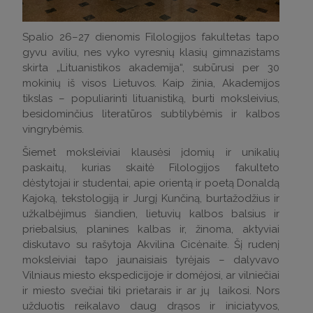
Spalio 26–27 dienomis Filologijos fakultetas tapo
gyvu aviliu, nes vyko vyresnių klasių gimnazistams
skirta „Lituanistikos akademija“, subūrusi per 30
mokinių iš visos Lietuvos. Kaip žinia, Akademijos
tikslas – populiarinti lituanistiką, burti moksleivius,
besidominčius literatūros subtilybėmis ir kalbos
vingrybėmis.
Šiemet moksleiviai klausėsi įdomių ir unikalių
paskaitų, kurias skaitė Filologijos fakulteto
dėstytojai ir studentai, apie orientą ir poetą Donaldą
Kajoką, tekstologiją ir Jurgį Kunčiną, burtažodžius ir
užkalbėjimus šiandien, lietuvių kalbos balsius ir
priebalsius, planines kalbas ir, žinoma, aktyviai
diskutavo su rašytoja Akvilina Cicėnaite. Šį rudenį
moksleiviai tapo jaunaisiais tyrėjais – dalyvavo
Vilniaus miesto ekspedicijoje ir domėjosi, ar vilniečiai
ir miesto svečiai tiki prietarais ir ar jų laikosi. Nors
užduotis reikalavo daug drąsos ir iniciatyvos,