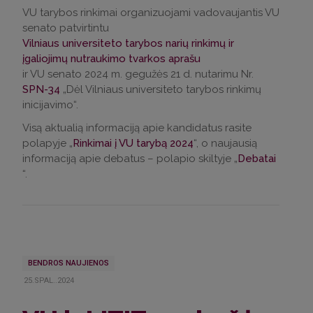
VU tarybos rinkimai organizuojami vadovaujantis VU
senato patvirtintu
Vilniaus universiteto tarybos narių rinkimų ir
įgaliojimų nutraukimo tvarkos aprašu
ir VU senato 2024 m. gegužės 21 d. nutarimu Nr.
SPN-34
„Dėl Vilniaus universiteto tarybos rinkimų
inicijavimo“.
Visą aktualią informaciją apie kandidatus rasite
polapyje „
Rinkimai į VU tarybą 2024
“, o naujausią
informaciją apie debatus – polapio skiltyje „
Debatai
“.
BENDROS NAUJIENOS
25.SPAL..2024