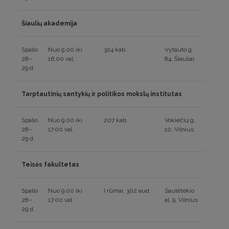
Šiaulių akademija
Spalio
Nuo 9.00 iki
324 kab.
Vytauto g.
28–
16.00 val.
84, Šiauliai
29 d.
Tarptautinių santykių ir politikos mokslų institutas
Spalio
Nuo 9.00 iki
207 kab.
Vokiečių g.
28–
17.00 val.
10, Vilnius
29 d.
Teisės fakultetas
Spalio
Nuo 9.00 iki
I rūmai, 302 aud.
Saulėtekio
28–
17.00 val.
al. 9, Vilnius
29 d.