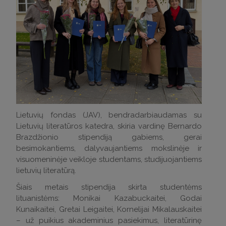
Lietuvių fondas (JAV), bendradarbiaudamas su
Lietuvių literatūros katedra, skiria vardinę Bernardo
Brazdžionio stipendiją gabiems, gerai
besimokantiems, dalyvaujantiems mokslinėje ir
visuomeninėje veikloje studentams, studijuojantiems
lietuvių literatūrą.
Šiais metais stipendija skirta studentėms
lituanistėms: Monikai Kazabuckaitei, Godai
Kunaikaitei, Gretai Leigaitei, Kornelijai Mikalauskaitei
– už puikius akademinius pasiekimus, literatūrinę