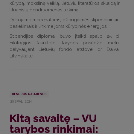
kūrybą, mokslinę veiklą, lietuvių literatūros sklaidą ir
lituanistų bendruomenės telkimą.
Dėkojame mecenatams, džiaugiamės stipendininkių
pasiekimais ir linkime joms kūrybinės energijos!
Stipendijos diplomai buvo įteikti spalio 25 d.
Filologijos fakulteto Tarybos posėdžio metu,
dalyvaujant Lietuvių fondo atstovei dr. Daivai
Litvinskaitei.
BENDROS NAUJIENOS
25.SPAL..2024
Kitą savaitę – VU
tarybos rinkimai: