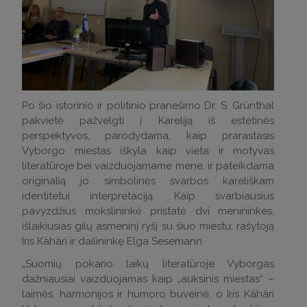
Po šio istorinio ir politinio pranešimo Dr. S. Grünthal
pakvietė pažvelgti į Kareliją iš estetinės
perspektyvos, parodydama, kaip prarastasis
Vyborgo miestas iškyla kaip vieta ir motyvas
literatūroje bei vaizduojamame mene, ir pateikdama
originalią jo simbolinės svarbos kareliškam
identitetui interpretaciją. Kaip svarbiausius
pavyzdžius mokslininkė pristatė dvi menininkes,
išlaikiusias gilų asmeninį ryšį su šiuo miestu: rašytoją
Iris Kähäri ir dailininkę Elga Sesemann.
„Suomių pokario laikų literatūroje Vyborgas
dažniausiai vaizduojamas kaip „auksinis miestas“ –
laimės, harmonijos ir humoro buveinė, o Iris Kähäri