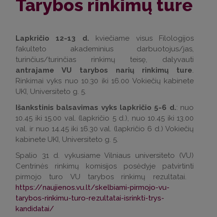
Tarybos rinkimų ture
Lapkričio 12-13 d.
kviečiame visus Filologijos
fakulteto akademinius darbuotojus/jas,
turinčius/turinčias rinkimų teisę, dalyvauti
antrajame VU tarybos narių rinkimų ture
.
Rinkimai vyks nuo 10.30 iki 16.00 Vokiečių kabinete
UKI, Universiteto g. 5.
Išankstinis balsavimas vyks lapkričio 5-6 d.
: nuo
10.45 iki 15.00 val. (lapkričio 5 d.), nuo 10.45 iki 13.00
val. ir nuo 14.45 iki 16.30 val. (lapkričio 6 d.) Vokiečių
kabinete UKI, Universiteto g. 5.
Spalio 31 d. vykusiame Vilniaus universiteto (VU)
Centrinės rinkimų komisijos posėdyje patvirtinti
pirmojo turo VU tarybos rinkimų rezultatai.
https://naujienos.vu.lt/skelbiami-pirmojo-vu-
tarybos-rinkimu-turo-rezultatai-isrinkti-trys-
kandidatai/