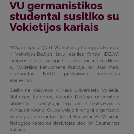
VU germanistikos
studentai susitiko su
Vokietijos kariais
2024 m. spalio 30 d. VU Vokiečių filologijos katedra
ir Vokietijos-Baltijos šalių ateities fondo (DBJW)
Lietuvos biuras surengė Lietuvos jaunimo susitikimą
su Vokietijos kariuomene Rukloje, kur šiuo metu
dislokuotas NATO priešakinės vadavietės
elementas.
Susitikime dalyvavo Vilniaus universiteto Vokiečių
filologijos katedros, Vytauto Didžiojo universiteto
studentai ir dėstytojai, taip pat - moksleiviai iš
Vilniaus ir Kauno. Grupę lydėjo ir renginį organizavo
vyresnysis leitenantas Daniel Becker ir VU Vokiečių
filologijos katedros dėstytojas doc. dr. Daumantas
Katinas.