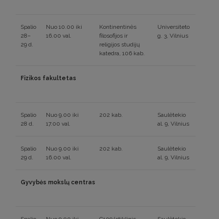
Spalio
Nuo 10.00 iki
Kontinentinės
Universiteto
28–
16.00 val.
filosofijos ir
g. 3, Vilnius
29 d.
religijos studijų
katedra, 106 kab.
Fizikos fakultetas
Spalio
Nuo 9.00 iki
202 kab.
Saulėtekio
28 d.
17.00 val.
al. 9, Vilnius
Spalio
Nuo 9.00 iki
202 kab.
Saulėtekio
29 d.
16.00 val.
al. 9, Vilnius
Gyvybės mokslų centras