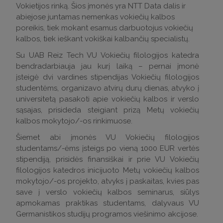
Vokietijos rinką. Šios įmonės yra NTT Data dalis ir
abiejose juntamas nemenkas vokiečių kalbos
poreikis, tiek mokant esamus darbuotojus vokiečių
kalbos, tiek ieškant vokiškai kalbančių specialistų.
Su UAB Reiz Tech VU Vokiečių filologijos katedra
bendradarbiauja jau kurį laiką – pernai įmonė
įsteigė dvi vardines stipendijas Vokiečių filologijos
studentėms, organizavo atvirų durų dienas, atvyko į
universitetą pasakoti apie vokiečių kalbos ir verslo
sąsajas, prisideda steigiant prizą Metų vokiečių
kalbos mokytojo/-os rinkimuose.
Šiemet abi įmonės VU Vokiečių filologijos
studentams/-ėms įsteigs po vieną 1000 EUR vertės
stipendiją, prisidės finansiškai ir prie VU Vokiečių
filologijos katedros inicijuoto Metų vokiečių kalbos
mokytojo/-os projekto, atvyks į paskaitas, kvies pas
save į verslo vokiečių kalbos seminarus, siūlys
apmokamas praktikas studentams, dalyvaus VU
Germanistikos studijų programos viešinimo akcijose.