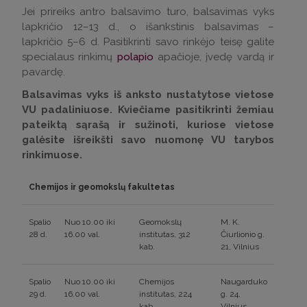
Jei prireiks antro balsavimo turo, balsavimas vyks
lapkričio 12–13 d., o išankstinis balsavimas –
lapkričio 5–6 d. Pasitikrinti savo rinkėjo teisę galite
specialaus rinkimų
polapio
apačioje, įvedę vardą ir
pavardę.
Balsavimas vyks iš anksto nustatytose vietose
VU padaliniuose. Kviečiame pasitikrinti žemiau
pateiktą sąrašą ir sužinoti, kuriose vietose
galėsite išreikšti savo nuomonę VU tarybos
rinkimuose.
Chemijos ir geomokslų fakultetas
Spalio
Nuo 10.00 iki
Geomokslų
M. K.
28 d.
16.00 val.
institutas, 312
Čiurlionio g.
kab.
21, Vilnius
Spalio
Nuo 10.00 iki
Chemijos
Naugarduko
29 d.
16.00 val.
institutas, 224
g. 24,
kab.
Vilnius