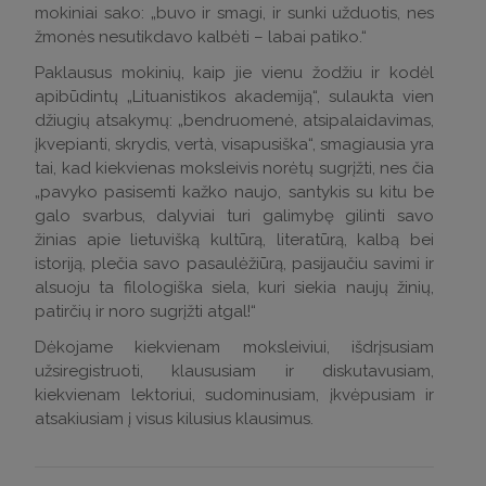
mokiniai sako: „buvo ir smagi, ir sunki užduotis, nes
žmonės nesutikdavo kalbėti – labai patiko.“
Paklausus mokinių, kaip jie vienu žodžiu ir kodėl
apibūdintų „Lituanistikos akademiją“, sulaukta vien
džiugių atsakymų: „bendruomenė, atsipalaidavimas,
įkvepianti, skrydis, vertà, visapusiška“, smagiausia yra
tai, kad kiekvienas moksleivis norėtų sugrįžti, nes čia
„pavyko pasisemti kažko naujo, santykis su kitu be
galo svarbus, dalyviai turi galimybę gilinti savo
žinias apie lietuvišką kultūrą, literatūrą, kalbą bei
istoriją, plečia savo pasaulėžiūrą, pasijaučiu savimi ir
alsuoju ta filologiška siela, kuri siekia naujų žinių,
patirčių ir noro sugrįžti atgal!“
Dėkojame kiekvienam moksleiviui, išdrįsusiam
užsiregistruoti, klaususiam ir diskutavusiam,
kiekvienam lektoriui, sudominusiam, įkvėpusiam ir
atsakiusiam į visus kilusius klausimus.