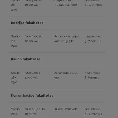
Spalio
Nuo 9.00 iki
C109 (stiklinis
Saulėtekio
28–
16.00 val.
„kubas“ 1 a. fojė)
al. 7, Vilnius
29 d.
Istorijos fakultetas
Spalio
Nuo 9.00 iki
Naujosios istorijos
Universiteto
28–
16.00 val.
katedra, 319 kab.
g. 7, Vilnius
29 d.
Kauno fakultetas
Spalio
Nuo 9.00 iki
Dekanatas, 1.1.01
Muitinės g.
28–
17.00 val.
kab.
8, Kaunas
29 d.
Komunikacijos fakultetas
Spalio
Nuo 08.00 iki
I rūmai, 206 kab.
Saulėtekio
28 d.
16.30 val.
al. 9, Vilnius