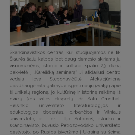
Skandinavistikos centras, kur studijuojamos ne tik
Šiaurės šalių kalbos, bet daug dėmesio skiriama jų
visuomenėms, istorijai ir kultūrai, spalio 23 dieną
pakvietė į „Karelišką seminarą“. Jį atidariusi centro
vedėja Ieva Steponavičiūtė Aleksiejūnienė
pasidžiaugė reta galimybe išgirsti naujų įžvalgų apie
šį unikalų regioną, jo kultūrinę ir istorinę reikšmę iš
dviejų šios srities ekspertų: dr. Satu Grünthal,
Helsinkio universiteto literatūrologijos ir
edukologijos docentės, dirbančios ir Vilniaus
universitete, ir dr. Ilja Solomeš, istoriko ir
skandinavisto, buvusio Petrozovodsko universiteto
dėstytojo, po Rusijos įsiveržimo į Ukrainą su šeima