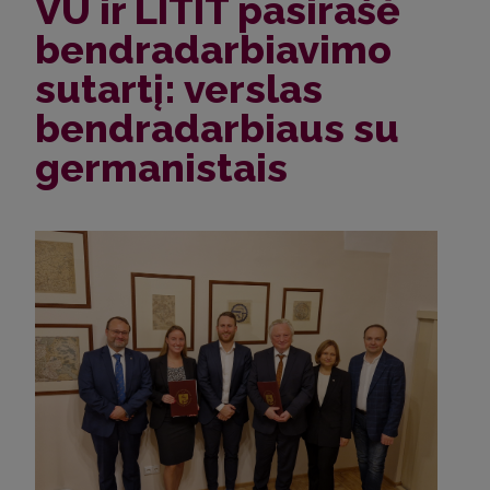
VU ir LITIT pasirašė
bendradarbiavimo
sutartį: verslas
bendradarbiaus su
germanistais