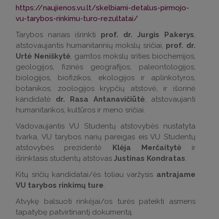
https://naujienos.vu.lt/skelbiami-detalus-pirmojo-
vu-tarybos-rinkimu-turo-rezultatai/
Tarybos nariais išrinkti
prof. dr. Jurgis Pakerys
,
atstovaujantis humanitarinių mokslų sričiai,
prof. dr.
Urtė Neniškytė
, gamtos mokslų srities biochemijos,
geologijos, fizinės geografijos, paleontologijos,
biologijos, biofizikos, ekologijos ir aplinkotyros,
botanikos, zoologijos krypčių atstovė, ir išorinė
kandidatė
dr. Rasa Antanavičiūtė
, atstovaujanti
humanitarikos, kultūros ir meno sričiai.
Vadovaujantis VU Studentų atstovybės nustatyta
tvarka, VU tarybos narių pareigas eis VU Studentų
atstovybės prezidentė
Klėja Merčaitytė
ir
išrinktasis studentų atstovas
Justinas Kondratas
.
Kitų sričių kandidatai/ės toliau varžysis
antrajame
VU tarybos rinkimų ture
.
Atvykę balsuoti rinkėjai/os turės pateikti asmens
tapatybę patvirtinantį dokumentą.