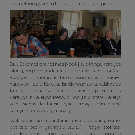
persikėlusio gyventi į Lietuvą, iš kur kilusi jo giminė.
Dr. I. Solomeš pranešimas įvedė į sudėtingą Karelijos
istoriją, regiono padalijimus ir aptarė, kaip istoriškai
Rusijoje ir Suomijoje buvo konstruojami ,„didieji
naratyvai“ apie Kareliją. Išryškindamas kareliškosios
tapatybės niuansus bei skirtumus tarp Suomijos
Karelijos ir Karelijos Respublikos, jis pristatė Kareliją
kaip sienas kertančių ryšių erdvę, formuojamą
kaimyninių valstybių interesų.
,„Valstybinė siena karelams buvo iššūkiu ir grėsme,
bet taip pat ir galimybių lauku“, – teigė istorikas,
pasakodamas apie abejose sienos pusėse