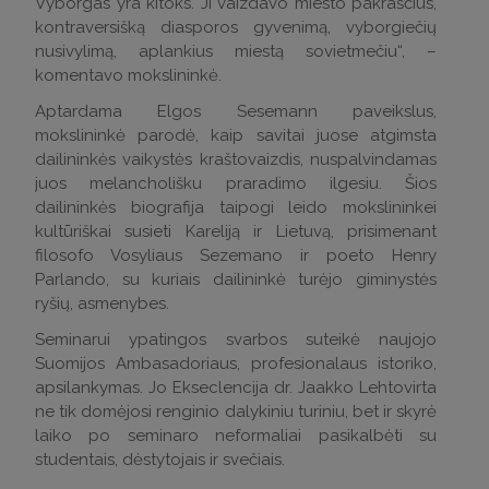
Vyborgas yra kitoks. Ji vaizdavo miesto pakraščius,
kontraversišką diasporos gyvenimą, vyborgiečių
nusivylimą, aplankius miestą sovietmečiu“, –
komentavo mokslininkė.
Aptardama Elgos Sesemann paveikslus,
mokslininkė parodė, kaip savitai juose atgimsta
dailininkės vaikystės kraštovaizdis, nuspalvindamas
juos melancholišku praradimo ilgesiu. Šios
dailininkės biografija taipogi leido mokslininkei
kultūriškai susieti Kareliją ir Lietuvą, prisimenant
filosofo Vosyliaus Sezemano ir poeto Henry
Parlando, su kuriais dailininkė turėjo giminystės
ryšių, asmenybes.
Seminarui ypatingos svarbos suteikė naujojo
Suomijos Ambasadoriaus, profesionalaus istoriko,
apsilankymas. Jo Ekseclencija dr. Jaakko Lehtovirta
ne tik domėjosi renginio dalykiniu turiniu, bet ir skyrė
laiko po seminaro neformaliai pasikalbėti su
studentais, dėstytojais ir svečiais.