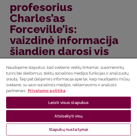
profesorius
Charles’as
Forceville’is:
vaizdinė informacija
šiandien darosi vis
svarbesnė
Naudojame slapukus, kad svetainė veiktų tinkamai, suasmenintų
turinį bei skelbimus, teiktų socialinės medijos funkcijas ir analizuotų
srautą. Taip pat dalijamės informacija apie tai, kaip naudojatės mūsų
svetaine, su savo socialinės medijos, reklamavimo ir analizės
partneriais.
Privatumo politika
Leisti visus slapukus
Atsisakyti visų
Slapukų nustatymai