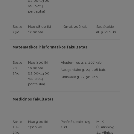
(12.00–13.00
val. pietų
pertrauka)
Spalio
Nuo 08.00 iki
I rūmai, 206 kab.
Saulėtekio
29 d.
12.00 val.
al. 9, Vilnius
Matematikos ir informatikos fakultetas
Spalio
Nuo 9.00 iki
Akademijos g. 4, 207 kab.
28–
16.00 val.
Naugarduko g. 24, 208 kab.
29 d.
(12.00–13.00
Didlaukio g. 47, 511 kab.
val. pietų
pertrauka)
Medicinos fakultetas
Spalio
Nuo 9.00 iki
Posėdžių salė, 129
M. K.
28–
17.00 val.
aud.
Čiurlionio g.
29 d.
21, Vilnius