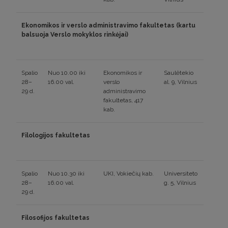
Ekonomikos ir verslo administravimo fakultetas (kartu
balsuoja Verslo mokyklos rinkėjai)
Spalio
Nuo 10.00 iki
Ekonomikos ir
Saulėtekio
28–
16.00 val.
verslo
al. 9, Vilnius
29 d.
administravimo
fakultetas, 417
kab.
Filologijos fakultetas
Spalio
Nuo 10.30 iki
UKI, Vokiečių kab.
Universiteto
28–
16.00 val.
g. 5, Vilnius
29 d.
Filosofijos fakultetas