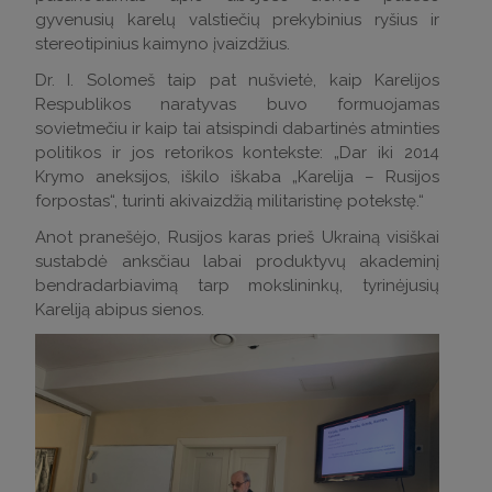
gyvenusių karelų valstiečių prekybinius ryšius ir
stereotipinius kaimyno įvaizdžius.
Dr. I. Solomeš taip pat nušvietė, kaip Karelijos
Respublikos naratyvas buvo formuojamas
sovietmečiu ir kaip tai atsispindi dabartinės atminties
politikos ir jos retorikos kontekste: „Dar iki 2014
Krymo aneksijos, iškilo iškaba „Karelija – Rusijos
forpostas“, turinti akivaizdžią militaristinę potekstę.“
Anot pranešėjo, Rusijos karas prieš Ukrainą visiškai
sustabdė anksčiau labai produktyvų akademinį
bendradarbiavimą tarp mokslininkų, tyrinėjusių
Kareliją abipus sienos.