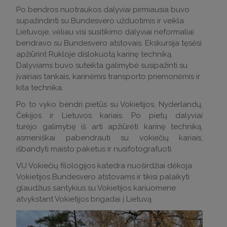
Po bendros nuotraukos dalyviai pirmiausia buvo
supažindinti su Bundesvero užduotimis ir veikla
Lietuvoje, vėliau visi susitikimo dalyviai neformaliai
bendravo su Bundesvero atstovais. Ekskursija tęsėsi
apžiūrint Rukloje dislokuotą karinę techniką.
Dalyviams buvo suteikta galimybė susipažinti su
įvairiais tankais, karinėmis transporto priemonėmis ir
kita technika.
Po to vyko bendri pietūs su Vokietijos, Nyderlandų,
Čekijos ir Lietuvos kariais. Po pietų dalyviai
turėjo galimybę iš arti apžiūrėti karinę techniką,
asmeniškai pabendrauti su vokiečių kariais,
išbandyti maisto paketus ir nusifotografuoti.
VU Vokiečių filologijos katedra nuoširdžiai dėkoja
Vokietijos Bundesvero atstovams ir tikisi palaikyti
glaudžius santykius su Vokietijos kariuomene
atvykstant Vokietijos brigadai į Lietuvą.