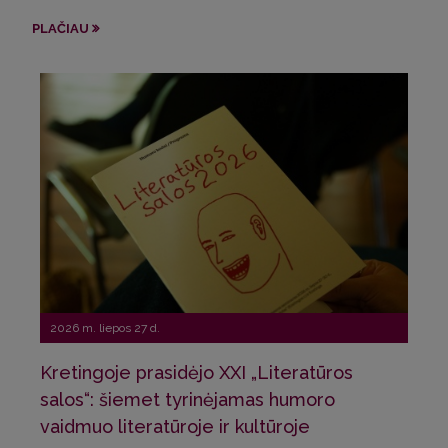
Sve
PLAČIAU
Pri
PLA
2026 m. liepos 27 d.
Kretingoje prasidėjo XXI „Literatūros
20
salos“: šiemet tyrinėjamas humoro
vaidmuo literatūroje ir kultūroje
La