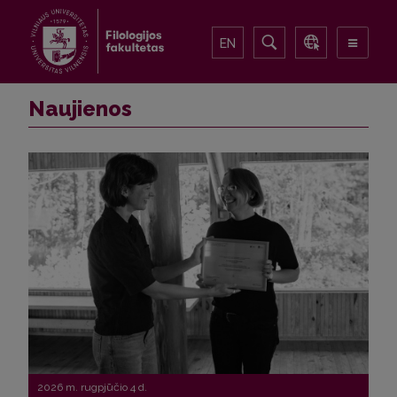
EN
Naujienos
2026 m. rugpjūčio 4 d.
2026