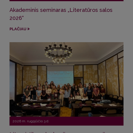
Akademinis seminaras „Literatūros salos
VU s
2026“
ir 
PLAČIAU
PLA
2026 m. rugpjūčio 3 d.
202