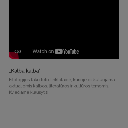
„Kalba kalba“
Filologijos fakulteto tinklalaidė, kurioje diskutuojama
aktualiomis kalbos, literatūros ir kultūros temomis.
Kviečiame klausytis!