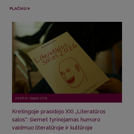
Sve
PLAČIAU
Pri
PLA
2026 m. liepos 27 d.
Kretingoje prasidėjo XXI „Literatūros
20
salos“: šiemet tyrinėjamas humoro
vaidmuo literatūroje ir kultūroje
La