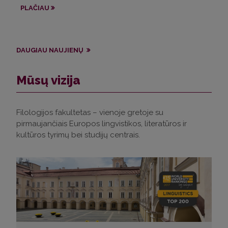
ap
PLAČIAU
PL
DAUGIAU NAUJIENŲ
Mūsų vizija
Filologijos fakultetas – vienoje gretoje su
pirmaujančiais Europos lingvistikos, literatūros ir
kultūros tyrimų bei studijų centrais.