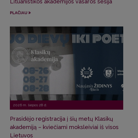
Lituanistikos akademijos vasaros sesija
Pro
Sve
PLAČIAU
Latv
PLA
2026 m. liepos 28 d.
Prasidėjo registracija į šių metų Klasikų
2026
akademiją – kviečiami moksleiviai iš visos
Lietuvos
Pro