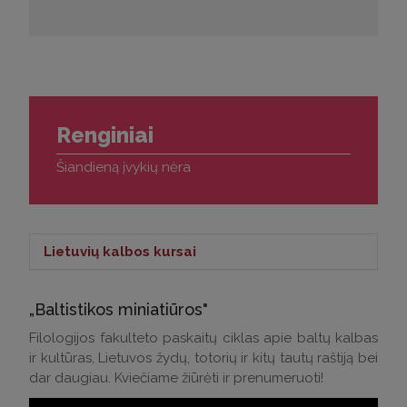
Renginiai
Šiandieną įvykių nėra
Lietuvių kalbos kursai
Lietuvių kalbos kursai >
„Baltistikos miniatiūros"
Kontaktai klausimams:
Filologijos fakulteto paskaitų ciklas apie baltų kalbas
ir kultūras, Lietuvos žydų, totorių ir kitų tautų raštiją bei
Tel.: (0 5) 268 7214
dar daugiau. Kviečiame žiūrėti ir prenumeruoti!
El. p.:
andrius.apinis@flf.vu.lt